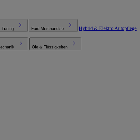
Hybrid & Elektro
Autopflege
& Tuning
Ford Merchandise
echanik
Öle & Flüssigkeiten