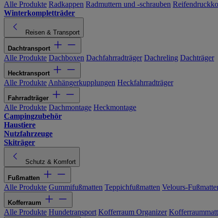
Alle Produkte
Radkappen
Radmuttern und -schrauben
Reifendruckko
Winterkompletträder
Reisen & Transport
Dachtransport
Alle Produkte
Dachboxen
Dachfahrradträger
Dachreling
Dachträger
Hecktransport
Alle Produkte
Anhängerkupplungen
Heckfahrradträger
Fahrradträger
Alle Produkte
Dachmontage
Heckmontage
Campingzubehör
Haustiere
Nutzfahrzeuge
Skiträger
Schutz & Komfort
Fußmatten
Alle Produkte
Gummifußmatten
Teppichfußmatten
Velours-Fußmatte
Kofferraum
Alle Produkte
Hundetransport
Kofferraum Organizer
Kofferraummat