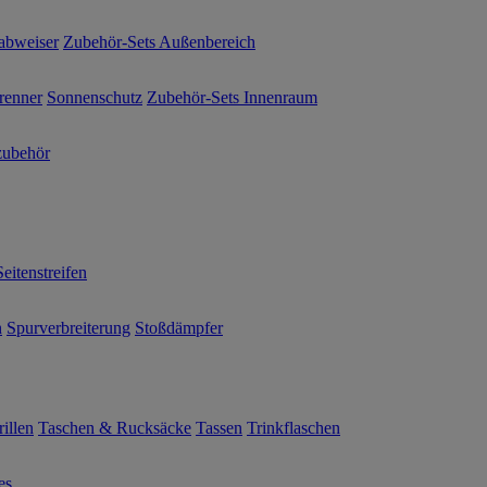
abweiser
Zubehör-Sets Außenbereich
renner
Sonnenschutz
Zubehör-Sets Innenraum
ubehör
Seitenstreifen
n
Spurverbreiterung
Stoßdämpfer
illen
Taschen & Rucksäcke
Tassen
Trinkflaschen
es