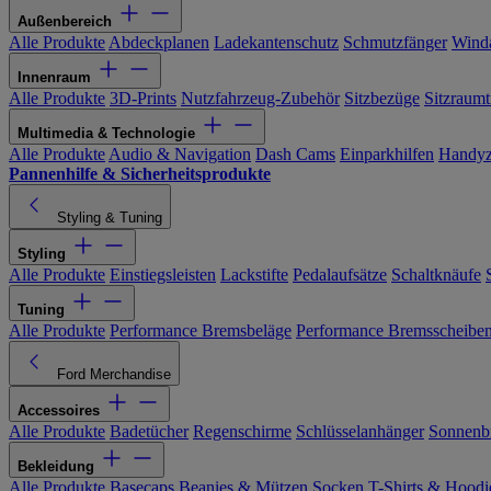
Außenbereich
Alle Produkte
Abdeckplanen
Ladekantenschutz
Schmutzfänger
Wind
Innenraum
Alle Produkte
3D-Prints
Nutzfahrzeug-Zubehör
Sitzbezüge
Sitzraumt
Multimedia & Technologie
Alle Produkte
Audio & Navigation
Dash Cams
Einparkhilfen
Handyz
Pannenhilfe & Sicherheitsprodukte
Styling & Tuning
Styling
Alle Produkte
Einstiegsleisten
Lackstifte
Pedalaufsätze
Schaltknäufe
Tuning
Alle Produkte
Performance Bremsbeläge
Performance Bremsscheibe
Ford Merchandise
Accessoires
Alle Produkte
Badetücher
Regenschirme
Schlüsselanhänger
Sonnenbr
Bekleidung
Alle Produkte
Basecaps
Beanies & Mützen
Socken
T-Shirts & Hoodi