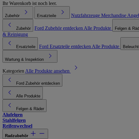
Ihr Warenkorb ist noch leer.
Nutzfahrzeuge
Merchandise
Ange
Zubehör
Ersatzteile
Ford Zubehör entdecken
Alle Produkte
Zubehör
Felgen & Räd
& Reinigung
Ford Ersatzteile entdecken
Alle Produkte
Ersatzteile
Beleuch
Wartung & Inspektion
Kategorien
Alle Produkte ansehen
Ford Zubehör entdecken
Alle Produkte
Felgen & Räder
Alufelgen
Stahlfelgen
Reifenwechsel
Radzubehör