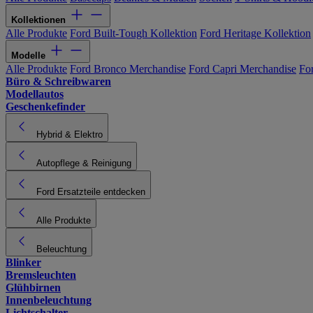
Kollektionen
Alle Produkte
Ford Built-Tough Kollektion
Ford Heritage Kollektion
Modelle
Alle Produkte
Ford Bronco Merchandise
Ford Capri Merchandise
Fo
Büro & Schreibwaren
Modellautos
Geschenkefinder
Hybrid & Elektro
Autopflege & Reinigung
Ford Ersatzteile entdecken
Alle Produkte
Beleuchtung
Blinker
Bremsleuchten
Glühbirnen
Innenbeleuchtung
Lichtschalter