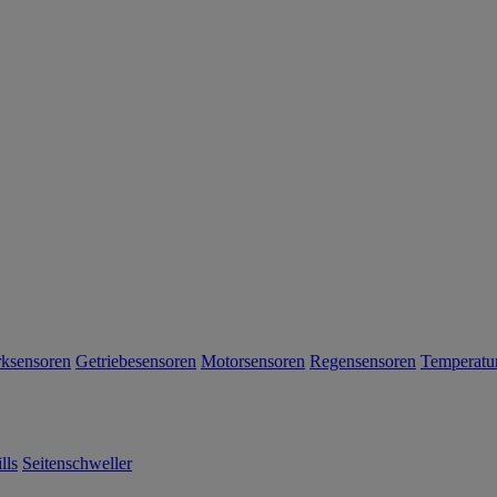
rksensoren
Getriebesensoren
Motorsensoren
Regensensoren
Temperatu
lls
Seitenschweller