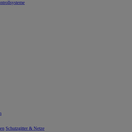
ntrollsysteme
n
ten
Schutzgitter & Netze