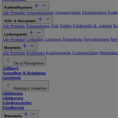
Kraftstoffsysteme
Alle Produkte
Ansaugkrümmer
Ansaugsysteme
Einspritzdüsen
Kraftst
Kühl- & Heizsystem
Alle Produkte
Klimaanlagen-Teile
Kühler
Kühlergrills & -zubehör
Kü
Lenkungsteile
Alle Produkte
Lenkräder
Lenkungs-Traggelenke
Servoleitungen
Serv
Motorteile
Alle Produkte
Keilriemen
Kupplungsteile
Lichtmaschinen
Motorbloc
Öle & Flüssigkeiten
AdBlue®
Autopflege & Reinigung
Getriebeöl
Wartung & Inspektion
Glühbirnen
Glühkerzen
Scheibenwischer
Zündkerzen
Bremsteile