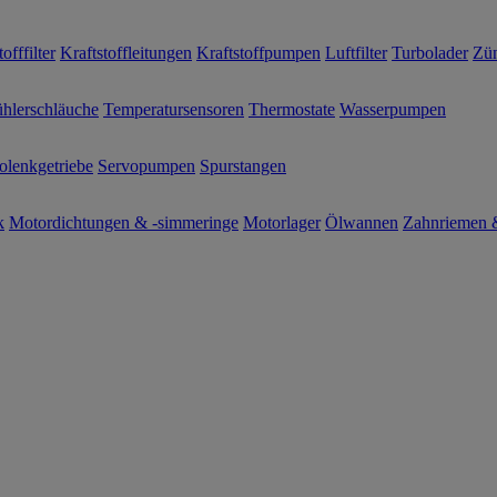
offfilter
Kraftstoffleitungen
Kraftstoffpumpen
Luftfilter
Turbolader
Zün
hlerschläuche
Temperatursensoren
Thermostate
Wasserpumpen
olenkgetriebe
Servopumpen
Spurstangen
k
Motordichtungen & -simmeringe
Motorlager
Ölwannen
Zahnriemen &