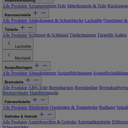
Innenverkleidung
Alle Produkte
Armaturenbrett-Teile
Mittelkonsole & Teile
Rückspiege
Karosserieteile
Alle Produkte
Abdeckungen & Schutzbleche
Lackstifte
Querträger &
Türteile
Alle Produkte
Schlösser & Schlüssel
Türdichtungen
Türgriffe Außen
Lackstifte
Mechanik
Auspuffanlagen
Alle Produkte
Abgaskrümmer
Auspuffdichtungen
Auspuffschalldämp
Bremsteile
Alle Produkte
ABS-Teile
Bremsbacken
Bremsbeläge
Bremskraftverst
Bremszylinder
Handbremsseile
Fahrwerksteile
Alle Produkte
Blattfedern
Querlenker & Traggelenke
Radlager
Spiral
Getriebe & Antrieb
Alle Produkte
Antriebswellen & Gelenke
Automatikgetriebe
Differen
Schwungräder