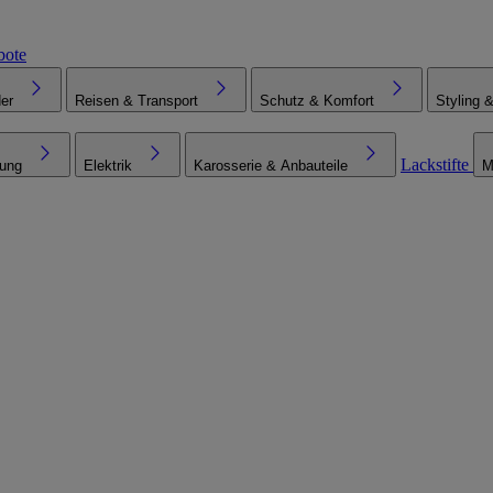
bote
er
Reisen & Transport
Schutz & Komfort
Styling 
Lackstifte
tung
Elektrik
Karosserie & Anbauteile
M