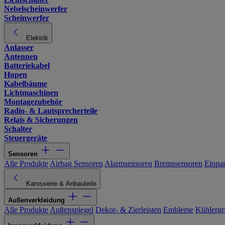
Nebelscheinwerfer
Scheinwerfer
Elektrik
Anlasser
Antennen
Batteriekabel
Hupen
Kabelbäume
Lichtmaschinen
Montagezubehör
Radio- & Lautsprecherteile
Relais & Sicherungen
Schalter
Steuergeräte
Sensoren
Alle Produkte
Airbag Sensoren
Alarmsensoren
Bremssensoren
Einpa
Karosserie & Anbauteile
Außenverkleidung
Alle Produkte
Außenspiegel
Dekor- & Zierleisten
Embleme
Kühlergri