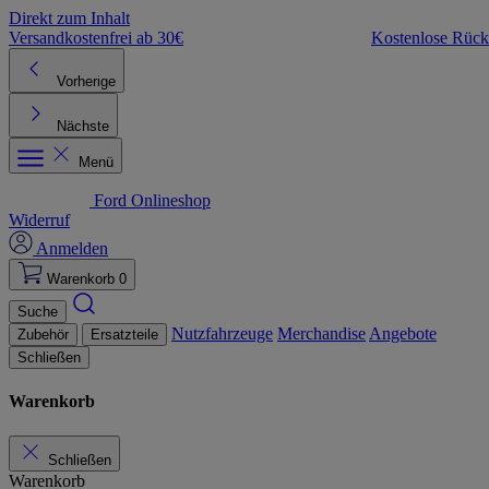
Direkt zum Inhalt
Versandkostenfrei ab 30€
Kostenlose Rüc
Vorherige
Nächste
Menü
Ford Onlineshop
Widerruf
Anmelden
Warenkorb
0
Suche
Nutzfahrzeuge
Merchandise
Angebote
Zubehör
Ersatzteile
Schließen
Warenkorb
Schließen
Warenkorb