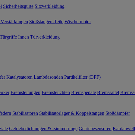
l
Sicherheitsgurte
Sitzverkleidung
 Verstärkungen
Stoßstangen-Teile
Wischermotor
Türgriffe Innen
Türverkleidung
fer
Katalysatoren
Lambdasonden
Partikelfilter (DPF)
ärker
Bremsleitungen
Bremsleuchten
Bremspedale
Bremssättel
Bremss
federn
Stabilisatoren
Stabilisatorlager & Koppelstangen
Stoßdämpfer
ziale
Getriebedichtungen & -simmerringe
Getriebesensoren
Kardanwel