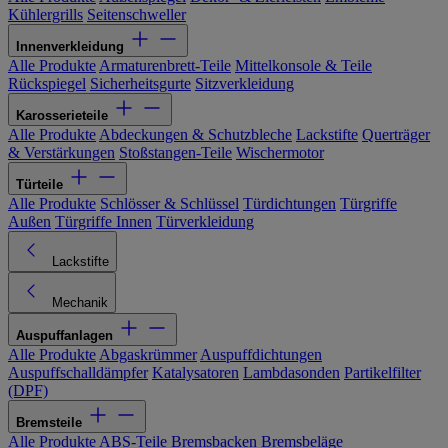
Kühlergrills
Seitenschweller
Innenverkleidung
Alle Produkte
Armaturenbrett-Teile
Mittelkonsole & Teile
Rückspiegel
Sicherheitsgurte
Sitzverkleidung
Karosserieteile
Alle Produkte
Abdeckungen & Schutzbleche
Lackstifte
Querträger
& Verstärkungen
Stoßstangen-Teile
Wischermotor
Türteile
Alle Produkte
Schlösser & Schlüssel
Türdichtungen
Türgriffe
Außen
Türgriffe Innen
Türverkleidung
Lackstifte
Mechanik
Auspuffanlagen
Alle Produkte
Abgaskrümmer
Auspuffdichtungen
Auspuffschalldämpfer
Katalysatoren
Lambdasonden
Partikelfilter
(DPF)
Bremsteile
Alle Produkte
ABS-Teile
Bremsbacken
Bremsbeläge