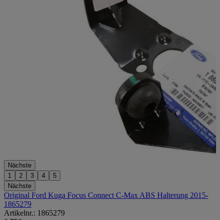
Nächste
1
2
3
4
5
Nächste
Original Ford Kuga Focus Connect C-Max ABS Halterung 2015-
1865279
Artikelnr.: 1865279