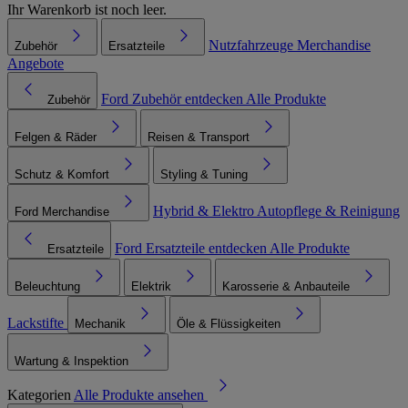
Ihr Warenkorb ist noch leer.
Nutzfahrzeuge
Merchandise
Zubehör
Ersatzteile
Angebote
Ford Zubehör entdecken
Alle Produkte
Zubehör
Felgen & Räder
Reisen & Transport
Schutz & Komfort
Styling & Tuning
Hybrid & Elektro
Autopflege & Reinigung
Ford Merchandise
Ford Ersatzteile entdecken
Alle Produkte
Ersatzteile
Beleuchtung
Elektrik
Karosserie & Anbauteile
Lackstifte
Mechanik
Öle & Flüssigkeiten
Wartung & Inspektion
Kategorien
Alle Produkte ansehen