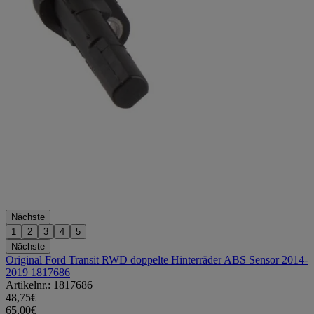
Nächste
1
2
3
4
5
Nächste
Original Ford Transit RWD doppelte Hinterräder ABS Sensor 2014-
2019 1817686
Artikelnr.: 1817686
48,75€
65,00€