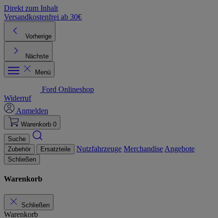
Direkt zum Inhalt
Versandkostenfrei ab 30€
K
Vorherige
Nächste
Menü
Ford Onlineshop
Widerruf
Anmelden
Warenkorb
0
Suche
Nutzfahrzeuge
Merchandise
Angebote
Zubehör
Ersatzteile
Schließen
Warenkorb
Schließen
Warenkorb