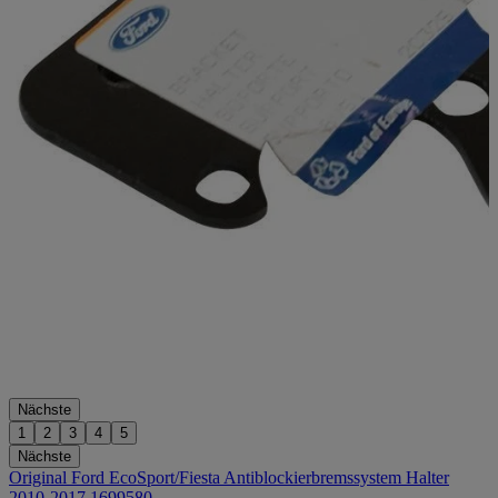
Nächste
1
2
3
4
5
Nächste
Original Ford EcoSport/Fiesta Antiblockierbremssystem Halter
2010-2017 1699580