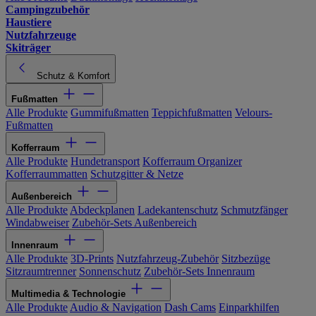
Campingzubehör
Haustiere
Nutzfahrzeuge
Skiträger
Schutz & Komfort
Fußmatten
Alle Produkte
Gummifußmatten
Teppichfußmatten
Velours-
Fußmatten
Kofferraum
Alle Produkte
Hundetransport
Kofferraum Organizer
Kofferraummatten
Schutzgitter & Netze
Außenbereich
Alle Produkte
Abdeckplanen
Ladekantenschutz
Schmutzfänger
Windabweiser
Zubehör-Sets Außenbereich
Innenraum
Alle Produkte
3D-Prints
Nutzfahrzeug-Zubehör
Sitzbezüge
Sitzraumtrenner
Sonnenschutz
Zubehör-Sets Innenraum
Multimedia & Technologie
Alle Produkte
Audio & Navigation
Dash Cams
Einparkhilfen