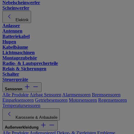
Nebelscheinwerfer
Scheinwerfer
Elektrik
Anlasser
Antennen
Batteriekabel
Hupen
Kabelbäume
Lichtmaschinen
Montagezubehör
Radio- & Lautsprecherteile
Relais & Sicherungen
Schalter
Steuergeräte
Sensoren
Alle Produkte
Airbag Sensoren
Alarmsensoren
Bremssensoren
Einparksensoren
Getriebesensoren
Motorsensoren
Regensensoren
Temperatursensoren
Karosserie & Anbauteile
Außenverkleidung
Alle Produkte
Außenspiegel
Dekor- & Zierleisten
Embleme