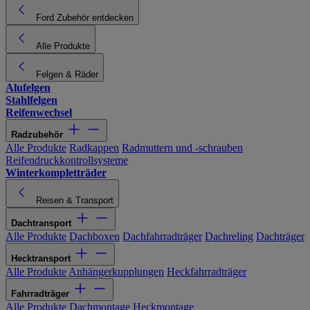
Ford Zubehör entdecken
Alle Produkte
Felgen & Räder
Alufelgen
Stahlfelgen
Reifenwechsel
Radzubehör
Alle Produkte
Radkappen
Radmuttern und -schrauben
Reifendruckkontrollsysteme
Winterkompletträder
Reisen & Transport
Dachtransport
Alle Produkte
Dachboxen
Dachfahrradträger
Dachreling
Dachträger
Hecktransport
Alle Produkte
Anhängerkupplungen
Heckfahrradträger
Fahrradträger
Alle Produkte
Dachmontage
Heckmontage