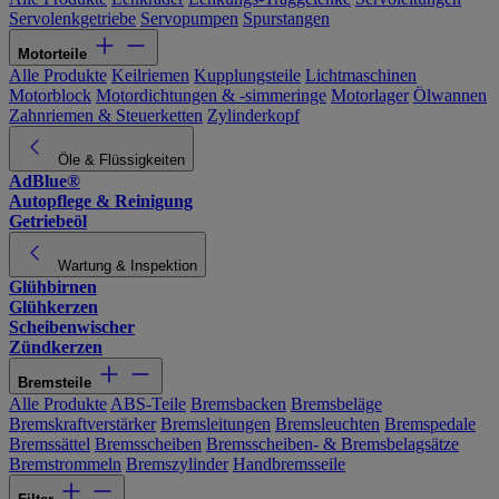
Servolenkgetriebe
Servopumpen
Spurstangen
Motorteile
Alle Produkte
Keilriemen
Kupplungsteile
Lichtmaschinen
Motorblock
Motordichtungen & -simmeringe
Motorlager
Ölwannen
Zahnriemen & Steuerketten
Zylinderkopf
Öle & Flüssigkeiten
AdBlue®
Autopflege & Reinigung
Getriebeöl
Wartung & Inspektion
Glühbirnen
Glühkerzen
Scheibenwischer
Zündkerzen
Bremsteile
Alle Produkte
ABS-Teile
Bremsbacken
Bremsbeläge
Bremskraftverstärker
Bremsleitungen
Bremsleuchten
Bremspedale
Bremssättel
Bremsscheiben
Bremsscheiben- & Bremsbelagsätze
Bremstrommeln
Bremszylinder
Handbremsseile