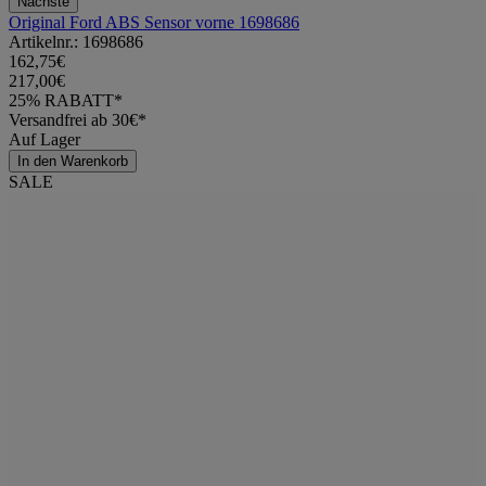
Nächste
Original Ford ABS Sensor vorne 1698686
Artikelnr.: 1698686
162,75€
217,00€
25% RABATT*
Versandfrei ab 30€*
Auf Lager
In den Warenkorb
SALE