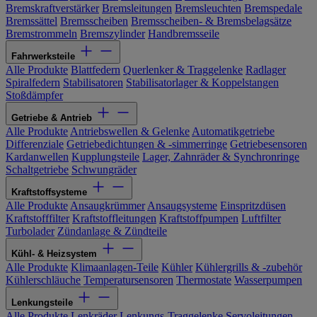
Bremskraftverstärker
Bremsleitungen
Bremsleuchten
Bremspedale
Bremssättel
Bremsscheiben
Bremsscheiben- & Bremsbelagsätze
Bremstrommeln
Bremszylinder
Handbremsseile
Fahrwerksteile
Alle Produkte
Blattfedern
Querlenker & Traggelenke
Radlager
Spiralfedern
Stabilisatoren
Stabilisatorlager & Koppelstangen
Stoßdämpfer
Getriebe & Antrieb
Alle Produkte
Antriebswellen & Gelenke
Automatikgetriebe
Differenziale
Getriebedichtungen & -simmerringe
Getriebesensoren
Kardanwellen
Kupplungsteile
Lager, Zahnräder & Synchronringe
Schaltgetriebe
Schwungräder
Kraftstoffsysteme
Alle Produkte
Ansaugkrümmer
Ansaugsysteme
Einspritzdüsen
Kraftstofffilter
Kraftstoffleitungen
Kraftstoffpumpen
Luftfilter
Turbolader
Zündanlage & Zündteile
Kühl- & Heizsystem
Alle Produkte
Klimaanlagen-Teile
Kühler
Kühlergrills & -zubehör
Kühlerschläuche
Temperatursensoren
Thermostate
Wasserpumpen
Lenkungsteile
Alle Produkte
Lenkräder
Lenkungs-Traggelenke
Servoleitungen