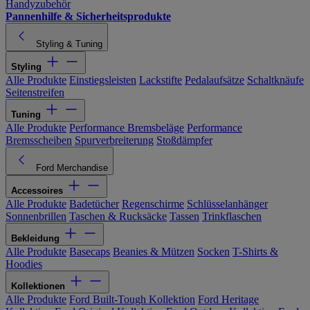
Handyzubehör
Pannenhilfe & Sicherheitsprodukte
Styling & Tuning
Styling
Alle Produkte
Einstiegsleisten
Lackstifte
Pedalaufsätze
Schaltknäufe
Seitenstreifen
Tuning
Alle Produkte
Performance Bremsbeläge
Performance
Bremsscheiben
Spurverbreiterung
Stoßdämpfer
Ford Merchandise
Accessoires
Alle Produkte
Badetücher
Regenschirme
Schlüsselanhänger
Sonnenbrillen
Taschen & Rucksäcke
Tassen
Trinkflaschen
Bekleidung
Alle Produkte
Basecaps
Beanies & Mützen
Socken
T-Shirts &
Hoodies
Kollektionen
Alle Produkte
Ford Built-Tough Kollektion
Ford Heritage