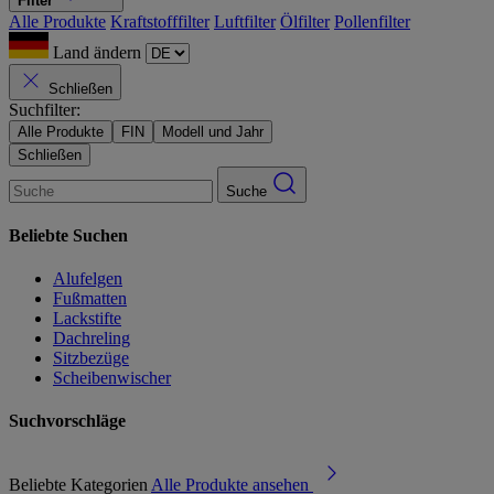
Filter
Alle Produkte
Kraftstofffilter
Luftfilter
Ölfilter
Pollenfilter
Land ändern
Schließen
Suchfilter:
Alle Produkte
FIN
Modell und Jahr
Schließen
Suche
Beliebte Suchen
Alufelgen
Fußmatten
Lackstifte
Dachreling
Sitzbezüge
Scheibenwischer
Suchvorschläge
Beliebte Kategorien
Alle Produkte ansehen