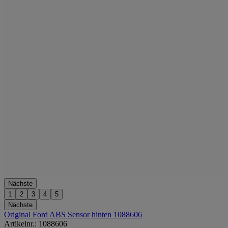
Nächste
1
2
3
4
5
Nächste
Original Ford ABS Sensor hinten 1088606
Artikelnr.: 1088606