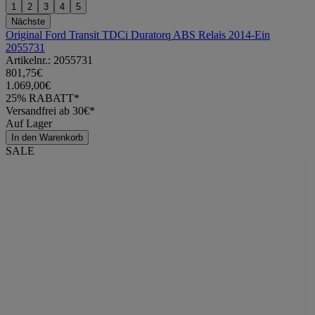
1
2
3
4
5
Nächste
Original Ford Transit TDCi Duratorq ABS Relais 2014-Ein
2055731
Artikelnr.: 2055731
801,75€
1.069,00€
25% RABATT*
Versandfrei ab 30€*
Auf Lager
In den Warenkorb
SALE