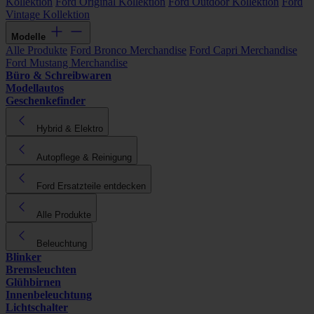
Kollektion
Ford Original Kollektion
Ford Outdoor Kollektion
Ford
Vintage Kollektion
Modelle
Alle Produkte
Ford Bronco Merchandise
Ford Capri Merchandise
Ford Mustang Merchandise
Büro & Schreibwaren
Modellautos
Geschenkefinder
Hybrid & Elektro
Autopflege & Reinigung
Ford Ersatzteile entdecken
Alle Produkte
Beleuchtung
Blinker
Bremsleuchten
Glühbirnen
Innenbeleuchtung
Lichtschalter