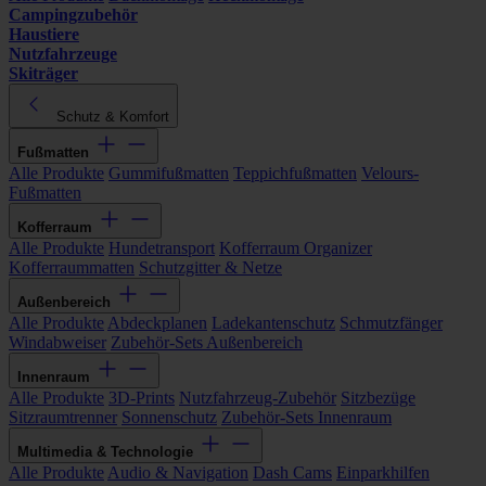
Campingzubehör
Haustiere
Nutzfahrzeuge
Skiträger
Schutz & Komfort
Fußmatten
Alle Produkte
Gummifußmatten
Teppichfußmatten
Velours-
Fußmatten
Kofferraum
Alle Produkte
Hundetransport
Kofferraum Organizer
Kofferraummatten
Schutzgitter & Netze
Außenbereich
Alle Produkte
Abdeckplanen
Ladekantenschutz
Schmutzfänger
Windabweiser
Zubehör-Sets Außenbereich
Innenraum
Alle Produkte
3D-Prints
Nutzfahrzeug-Zubehör
Sitzbezüge
Sitzraumtrenner
Sonnenschutz
Zubehör-Sets Innenraum
Multimedia & Technologie
Alle Produkte
Audio & Navigation
Dash Cams
Einparkhilfen