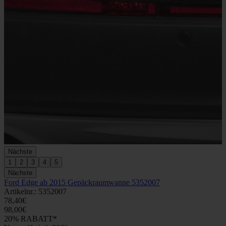
Nächste
1
2
3
4
5
Nächste
Ford Edge ab 2015 Gepäckraumwanne 5352007
Artikelnr.: 5352007
78,40€
98,00€
20% RABATT*