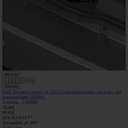
Nächste
1
2
3
4
5
Nächste
Ford Tourneo Connect ab 2013 Gepäckraumwanne mit Logo, mit
Radstand lang 2310902
Artikelnr.: 2310902
78,40€
98,00€
20% RABATT*
Versandfrei ab 30€*
Auf Lager