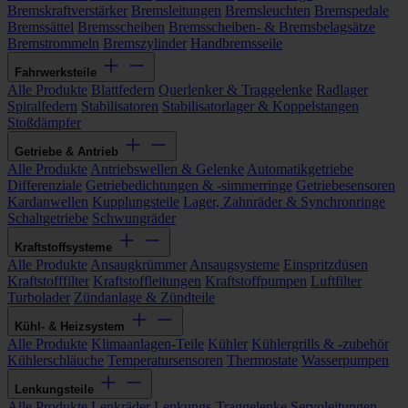
Bremskraftverstärker
Bremsleitungen
Bremsleuchten
Bremspedale
Bremssättel
Bremsscheiben
Bremsscheiben- & Bremsbelagsätze
Bremstrommeln
Bremszylinder
Handbremsseile
Fahrwerksteile
Alle Produkte
Blattfedern
Querlenker & Traggelenke
Radlager
Spiralfedern
Stabilisatoren
Stabilisatorlager & Koppelstangen
Stoßdämpfer
Getriebe & Antrieb
Alle Produkte
Antriebswellen & Gelenke
Automatikgetriebe
Differenziale
Getriebedichtungen & -simmerringe
Getriebesensoren
Kardanwellen
Kupplungsteile
Lager, Zahnräder & Synchronringe
Schaltgetriebe
Schwungräder
Kraftstoffsysteme
Alle Produkte
Ansaugkrümmer
Ansaugsysteme
Einspritzdüsen
Kraftstofffilter
Kraftstoffleitungen
Kraftstoffpumpen
Luftfilter
Turbolader
Zündanlage & Zündteile
Kühl- & Heizsystem
Alle Produkte
Klimaanlagen-Teile
Kühler
Kühlergrills & -zubehör
Kühlerschläuche
Temperatursensoren
Thermostate
Wasserpumpen
Lenkungsteile
Alle Produkte
Lenkräder
Lenkungs-Traggelenke
Servoleitungen