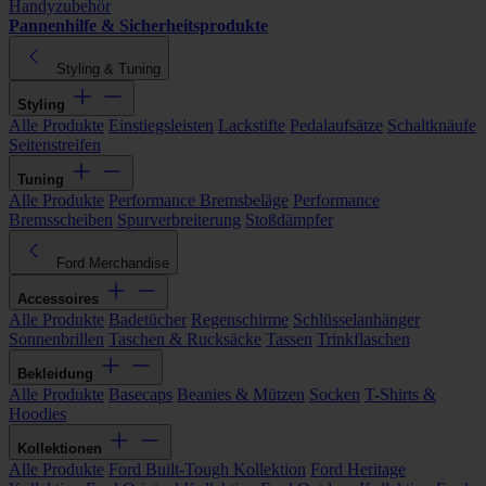
Handyzubehör
Pannenhilfe & Sicherheitsprodukte
Styling & Tuning
Styling
Alle Produkte
Einstiegsleisten
Lackstifte
Pedalaufsätze
Schaltknäufe
Seitenstreifen
Tuning
Alle Produkte
Performance Bremsbeläge
Performance
Bremsscheiben
Spurverbreiterung
Stoßdämpfer
Ford Merchandise
Accessoires
Alle Produkte
Badetücher
Regenschirme
Schlüsselanhänger
Sonnenbrillen
Taschen & Rucksäcke
Tassen
Trinkflaschen
Bekleidung
Alle Produkte
Basecaps
Beanies & Mützen
Socken
T-Shirts &
Hoodies
Kollektionen
Alle Produkte
Ford Built-Tough Kollektion
Ford Heritage