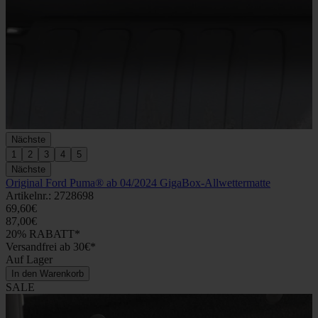
Nächste
1
2
3
4
5
Nächste
Original Ford Puma® ab 04/2024 GigaBox-Allwettermatte
Artikelnr.: 2728698
69,60€
87,00€
20% RABATT*
Versandfrei ab 30€*
Auf Lager
In den Warenkorb
SALE