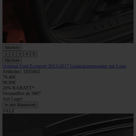
Nächste
1
2
3
4
5
Nächste
Original Ford Ecosport 2013-2017 Gepäckraumwanne mit Logo
Artikelnr.: 1835002
78,40€
98,00€
20% RABATT*
Versandfrei ab 30€*
Auf Lager
In den Warenkorb
SALE