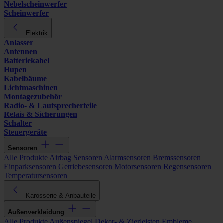
Nebelscheinwerfer
Scheinwerfer
Elektrik
Anlasser
Antennen
Batteriekabel
Hupen
Kabelbäume
Lichtmaschinen
Montagezubehör
Radio- & Lautsprecherteile
Relais & Sicherungen
Schalter
Steuergeräte
Sensoren
Alle Produkte
Airbag Sensoren
Alarmsensoren
Bremssensoren
Einparksensoren
Getriebesensoren
Motorsensoren
Regensensoren
Temperatursensoren
Karosserie & Anbauteile
Außenverkleidung
Alle Produkte
Außenspiegel
Dekor- & Zierleisten
Embleme