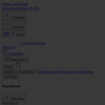
Direkt zum Inhalt
Versandkostenfrei ab 30€
K
Vorherige
Nächste
Menü
Ford Onlineshop
Widerruf
Anmelden
Warenkorb
0
Suche
Nutzfahrzeuge
Merchandise
Angebote
Zubehör
Ersatzteile
Schließen
Warenkorb
Schließen
Warenkorb