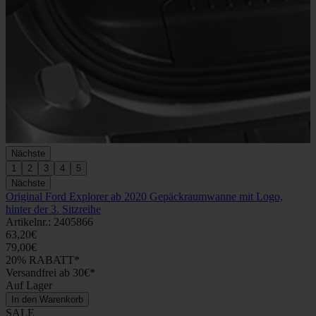
Nächste
1
2
3
4
5
Nächste
Original Ford Explorer ab 2020 Gepäckraumwanne mit Logo,
hinter der 3. Sitzreihe
Artikelnr.: 2405866
63,20€
79,00€
20% RABATT*
Versandfrei ab 30€*
Auf Lager
In den Warenkorb
SALE