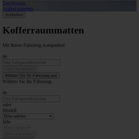
Dachboxen
A
Artikel ansehen
A
Schließen
Kofferraummatten
Mit Ihrem Fahrzeug kompatibel
de
Jetzt auswählen
Wählen Sie Ihr Fahrzeug aus
Wählen Sie Ihr Fahrzeug
de
oder
Modell
Jahr
Jetzt auswählen