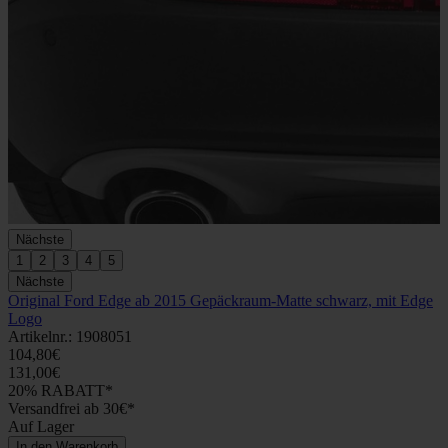
Nächste
1
2
3
4
5
Nächste
Original Ford Edge ab 2015 Gepäckraum-Matte schwarz, mit Edge
Logo
Artikelnr.: 1908051
104,80€
131,00€
20% RABATT*
Versandfrei ab 30€*
Auf Lager
In den Warenkorb