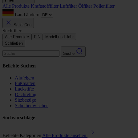
Filter
Alle Produkte
Kraftstofffilter
Luftfilter
Ölfilter
Pollenfilter
Land ändern
Schließen
Suchfilter:
Alle Produkte
FIN
Modell und Jahr
Schließen
Suche
Beliebte Suchen
Alufelgen
Fußmatten
Lackstifte
Dachreling
Sitzbezüge
Scheibenwischer
Suchvorschläge
Beliebte Kategorien
Alle Produkte ansehen