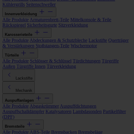
Kühlergrills
Seitenschweller
Innenverkleidung
Alle Produkte
Armaturenbrett-Teile
Mittelkonsole & Teile
Rückspiegel
Sicherheitsgurte
Sitzverkleidung
Karosserieteile
Alle Produkte
Abdeckungen & Schutzbleche
Lackstifte
Querträger
& Verstärkungen
Stoßstangen-Teile
Wischermotor
Türteile
Alle Produkte
Schlösser & Schlüssel
Türdichtungen
Türgriffe
Außen
Türgriffe Innen
Türverkleidung
Lackstifte
Mechanik
Auspuffanlagen
Alle Produkte
Abgaskrümmer
Auspuffdichtungen
Auspuffschalldämpfer
Katalysatoren
Lambdasonden
Partikelfilter
(DPF)
Bremsteile
Alle Produkte
ABS-Teile
Bremsbacken
Bremsbeläge