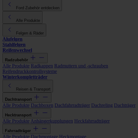
Ford Zubehör entdecken
Alle Produkte
Felgen & Räder
Alufelgen
Stahlfelgen
Reifenwechsel
Radzubehör
Alle Produkte
Radkappen
Radmuttern und -schrauben
Reifendruckkontrollsysteme
Winterkompletträder
Reisen & Transport
Dachtransport
Alle Produkte
Dachboxen
Dachfahrradträger
Dachreling
Dachträger
Hecktransport
Alle Produkte
Anhängerkupplungen
Heckfahrradträger
Fahrradträger
Alle Produkte
Dachmontage
Heckmontage