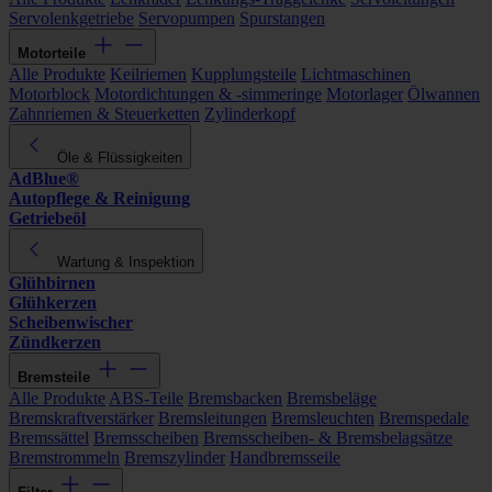
Servolenkgetriebe
Servopumpen
Spurstangen
Motorteile
Alle Produkte
Keilriemen
Kupplungsteile
Lichtmaschinen
Motorblock
Motordichtungen & -simmeringe
Motorlager
Ölwannen
Zahnriemen & Steuerketten
Zylinderkopf
Öle & Flüssigkeiten
AdBlue®
Autopflege & Reinigung
Getriebeöl
Wartung & Inspektion
Glühbirnen
Glühkerzen
Scheibenwischer
Zündkerzen
Bremsteile
Alle Produkte
ABS-Teile
Bremsbacken
Bremsbeläge
Bremskraftverstärker
Bremsleitungen
Bremsleuchten
Bremspedale
Bremssättel
Bremsscheiben
Bremsscheiben- & Bremsbelagsätze
Bremstrommeln
Bremszylinder
Handbremsseile