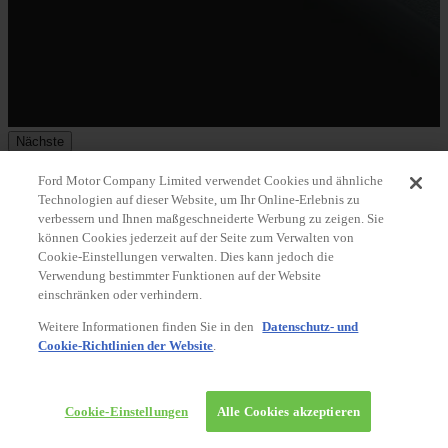
Nächste
1
2
3
4
5
Ford Motor Company Limited verwendet Cookies und ähnliche
Nächste
Technologien auf dieser Website, um Ihr Online-Erlebnis zu
Ford Puma Gummifußmatten in Wannenform mit hochstehenden
verbessern und Ihnen maßgeschneiderte Werbung zu zeigen. Sie
Kanten, vorne 2812612
können Cookies jederzeit auf der Seite zum Verwalten von
Artikelnr.: 2812612
43,55€
Cookie-Einstellungen verwalten. Dies kann jedoch die
67,00€
Verwendung bestimmter Funktionen auf der Website
35% RABATT*
einschränken oder verhindern.
Versandfrei ab 30€*
Weitere Informationen finden Sie in den
Datenschutz- und
Auf Lager
Cookie-Richtlinien der Website
.
In den Warenkorb
SALE
Cookie-Einstellungen
Alle Cookies akzeptieren