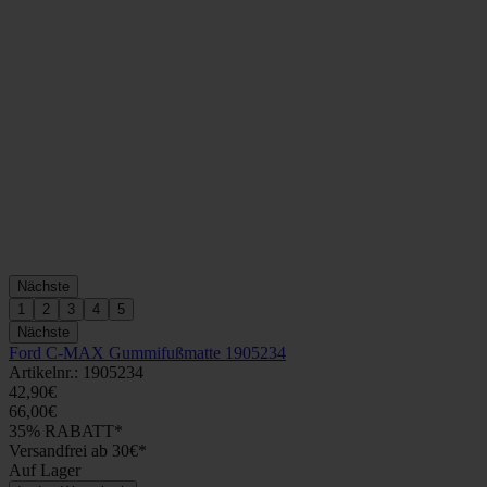
Nächste
1
2
3
4
5
Nächste
Ford C-MAX Gummifußmatte 1905234
Artikelnr.: 1905234
42,90€
66,00€
35% RABATT*
Versandfrei ab 30€*
Auf Lager