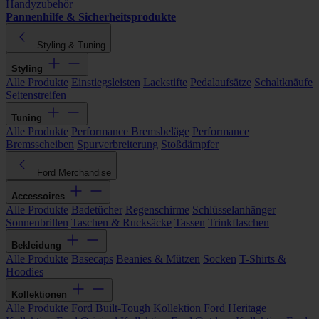
Handyzubehör
Pannenhilfe & Sicherheitsprodukte
Styling & Tuning
Styling
Alle Produkte
Einstiegsleisten
Lackstifte
Pedalaufsätze
Schaltknäufe
Seitenstreifen
Tuning
Alle Produkte
Performance Bremsbeläge
Performance
Bremsscheiben
Spurverbreiterung
Stoßdämpfer
Ford Merchandise
Accessoires
Alle Produkte
Badetücher
Regenschirme
Schlüsselanhänger
Sonnenbrillen
Taschen & Rucksäcke
Tassen
Trinkflaschen
Bekleidung
Alle Produkte
Basecaps
Beanies & Mützen
Socken
T-Shirts &
Hoodies
Kollektionen
Alle Produkte
Ford Built-Tough Kollektion
Ford Heritage