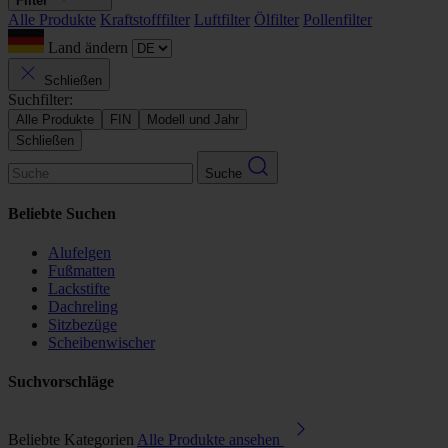
Filter
Alle Produkte
Kraftstofffilter
Luftfilter
Ölfilter
Pollenfilter
Land ändern
Schließen
Suchfilter:
Alle Produkte
FIN
Modell und Jahr
Schließen
Suche
Beliebte Suchen
Alufelgen
Fußmatten
Lackstifte
Dachreling
Sitzbezüge
Scheibenwischer
Suchvorschläge
Beliebte Kategorien
Alle Produkte ansehen