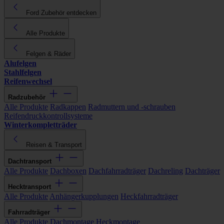
Ford Zubehör entdecken
Alle Produkte
Felgen & Räder
Alufelgen
Stahlfelgen
Reifenwechsel
Radzubehör
Alle Produkte
Radkappen
Radmuttern und -schrauben
Reifendruckkontrollsysteme
Winterkompletträder
Reisen & Transport
Dachtransport
Alle Produkte
Dachboxen
Dachfahrradträger
Dachreling
Dachträger
Hecktransport
Alle Produkte
Anhängerkupplungen
Heckfahrradträger
Fahrradträger
Alle Produkte
Dachmontage
Heckmontage