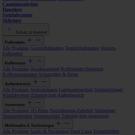
Campingzubehör
Haustiere
Nutzfahrzeuge
Skiträger
Schutz & Komfort
Fußmatten
Alle Produkte
Gummifußmatten
Teppichfußmatten
Velours-
Fußmatten
Kofferraum
Alle Produkte
Hundetransport
Kofferraum Organizer
Kofferraummatten
Schutzgitter & Netze
Außenbereich
Alle Produkte
Abdeckplanen
Ladekantenschutz
Schmutzfänger
Windabweiser
Zubehör-Sets Außenbereich
Innenraum
Alle Produkte
3D-Prints
Nutzfahrzeug-Zubehör
Sitzbezüge
Sitzraumtrenner
Sonnenschutz
Zubehör-Sets Innenraum
Multimedia & Technologie
Alle Produkte
Audio & Navigation
Dash Cams
Einparkhilfen