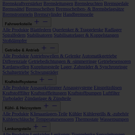
Bremskraftverstärker
Bremsleitungen
Bremsleuchten
Bremspedale
Bremssättel
Bremsscheiben
Bremsscheiben- & Bremsbelagsätze
Bremstrommeln
Bremszylinder
Handbremsseile
Fahrwerksteile
Alle Produkte
Blattfedern
Querlenker & Traggelenke
Radlager
Spiralfedern
Stabilisatoren
Stabilisatorlager & Koppelstangen
Stoßdämpfer
Getriebe & Antrieb
Alle Produkte
Antriebswellen & Gelenke
Automatikgetriebe
Differenziale
Getriebedichtungen & -simmerringe
Getriebesensoren
Kardanwellen
Kupplungsteile
Lager, Zahnräder & Synchronringe
Schaltgetriebe
Schwungräder
Kraftstoffsysteme
Alle Produkte
Ansaugkrümmer
Ansaugsysteme
Einspritzdüsen
Kraftstofffilter
Kraftstoffleitungen
Kraftstoffpumpen
Luftfilter
Turbolader
Zündanlage & Zündteile
Kühl- & Heizsystem
Alle Produkte
Klimaanlagen-Teile
Kühler
Kühlergrills & -zubehör
Kühlerschläuche
Temperatursensoren
Thermostate
Wasserpumpen
Lenkungsteile
Alle Produkte
Lenkräder
Lenkungs-Traggelenke
Servoleitungen