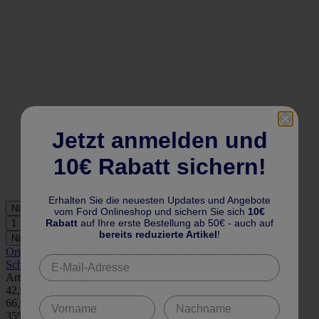
Jetzt anmelden und
10€ Rabatt sichern!
Erhalten Sie die neuesten Updates und Angebote
Nächste
vom Ford Onlineshop und sichern Sie sich
10€
Rabatt
auf Ihre erste Bestellung ab 50€ - auch auf
1
2
3
4
5
bereits reduzierte Artikel
!
Nächste
Original Ford EcoSport vordere Auto-fußmatten Tablett Style
Schwarz 2017- 2268338
Artikelnr.: 2268338
42,90€
66,00€
35% RABATT*