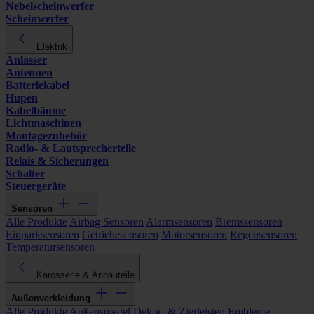
Nebelscheinwerfer
Scheinwerfer
Elektrik
Anlasser
Antennen
Batteriekabel
Hupen
Kabelbäume
Lichtmaschinen
Montagezubehör
Radio- & Lautsprecherteile
Relais & Sicherungen
Schalter
Steuergeräte
Sensoren
Alle Produkte
Airbag Sensoren
Alarmsensoren
Bremssensoren
Einparksensoren
Getriebesensoren
Motorsensoren
Regensensoren
Temperatursensoren
Karosserie & Anbauteile
Außenverkleidung
Alle Produkte
Außenspiegel
Dekor- & Zierleisten
Embleme