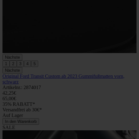
Nächste
1
2
3
4
5
Nächste
Original Ford Transit Custom ab 2023 Gummifußmatten vorn,
schwarz
Artikelnr.: 2874017
42,25€
65,00€
35% RABATT*
Versandfrei ab 30€*
Auf Lager
In den Warenkorb
SALE