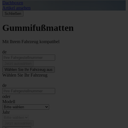
Dachboxen
A
Artikel ansehen
A
Schließen
Gummifußmatten
Mit Ihrem Fahrzeug kompatibel
de
Jetzt auswählen
Wählen Sie Ihr Fahrzeug aus
Wählen Sie Ihr Fahrzeug
de
oder
Modell
Jahr
Jetzt auswählen