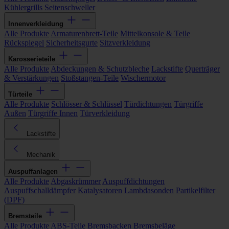
Kühlergrills
Seitenschweller
Innenverkleidung
Alle Produkte
Armaturenbrett-Teile
Mittelkonsole & Teile
Rückspiegel
Sicherheitsgurte
Sitzverkleidung
Karosserieteile
Alle Produkte
Abdeckungen & Schutzbleche
Lackstifte
Querträger
& Verstärkungen
Stoßstangen-Teile
Wischermotor
Türteile
Alle Produkte
Schlösser & Schlüssel
Türdichtungen
Türgriffe
Außen
Türgriffe Innen
Türverkleidung
Lackstifte
Mechanik
Auspuffanlagen
Alle Produkte
Abgaskrümmer
Auspuffdichtungen
Auspuffschalldämpfer
Katalysatoren
Lambdasonden
Partikelfilter
(DPF)
Bremsteile
Alle Produkte
ABS-Teile
Bremsbacken
Bremsbeläge