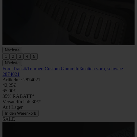
Nächste
1
2
3
4
5
Nächste
Ford Transit/Tourneo Custom Gummifußmatten vorn, schwarz
2874021
Artikelnr.: 2874021
42,25€
65,00€
35% RABATT*
Versandfrei ab 30€*
Auf Lager
In den Warenkorb
SALE