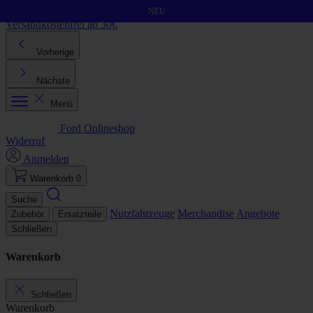
Direkt zum Inhalt
NEU
Versandkostenfrei ab 30€
K
Vorherige
Nächste
Menü
Ford Onlineshop
Widerruf
Anmelden
Warenkorb
0
Suche
Nutzfahrzeuge
Merchandise
Angebote
Zubehör
Ersatzteile
Schließen
Warenkorb
Schließen
Warenkorb