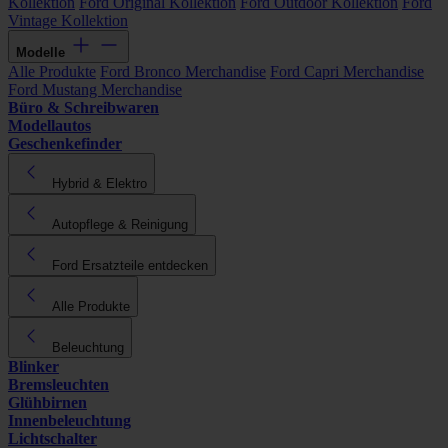
Kollektion
Ford Original Kollektion
Ford Outdoor Kollektion
Ford
Vintage Kollektion
Modelle
Alle Produkte
Ford Bronco Merchandise
Ford Capri Merchandise
Ford Mustang Merchandise
Büro & Schreibwaren
Modellautos
Geschenkefinder
Hybrid & Elektro
Autopflege & Reinigung
Ford Ersatzteile entdecken
Alle Produkte
Beleuchtung
Blinker
Bremsleuchten
Glühbirnen
Innenbeleuchtung
Lichtschalter