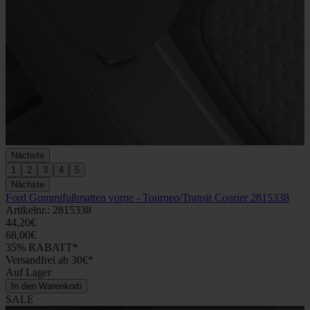
Nächste
1
2
3
4
5
Nächste
Ford Gummifußmatten vorne - Tourneo/Transit Courier 2815338
Artikelnr.: 2815338
44,20€
68,00€
35% RABATT*
Versandfrei ab 30€*
Auf Lager
In den Warenkorb
SALE