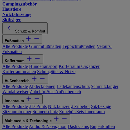
Campingzubehör
Haustiere
Nutzfahrzeuge
Skiträger
Schutz & Komfort
Fußmatten
Alle Produkte
Gummifußmatten
Teppichfußmatten
Velours-
Fußmatten
Kofferraum
Alle Produkte
Hundetransport
Kofferraum Organizer
Kofferraummatten
Schutzgitter & Netze
Außenbereich
Alle Produkte
Abdeckplanen
Ladekantenschutz
Schmutzfänger
Windabweiser
Zubehör-Sets Außenbereich
Innenraum
Alle Produkte
3D-Prints
Nutzfahrzeug-Zubehör
Sitzbezüge
Sitzraumtrenner
Sonnenschutz
Zubehör-Sets Innenraum
Multimedia & Technologie
Alle Produkte
Audio & Navigation
Dash Cams
Einparkhilfen