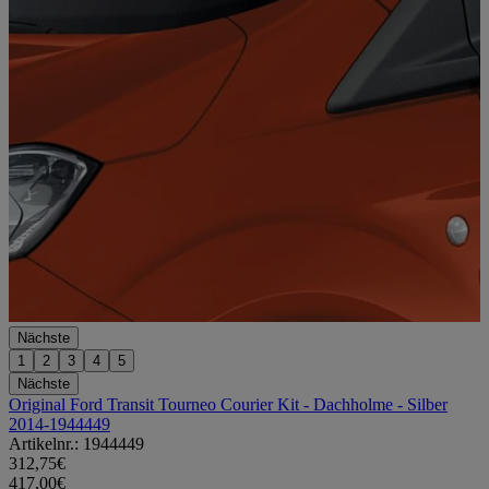
Nächste
1
2
3
4
5
Nächste
Original Ford Transit Tourneo Courier Kit - Dachholme - Silber
2014-1944449
Artikelnr.: 1944449
312,75€
417,00€