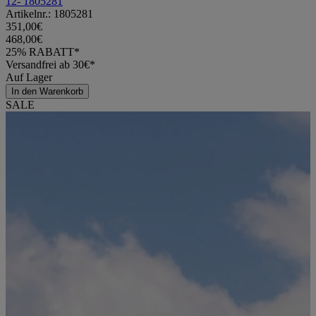
12- 1805281
Artikelnr.: 1805281
351,00€
468,00€
25% RABATT*
Versandfrei ab 30€*
Auf Lager
In den Warenkorb
SALE