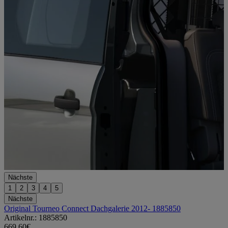
Nächste
1
2
3
4
5
Nächste
Original Tourneo Connect Dachgalerie 2012- 1885850
Artikelnr.: 1885850
669,60€