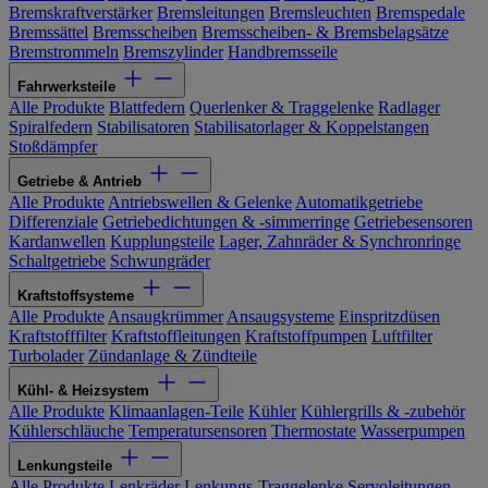
Bremskraftverstärker
Bremsleitungen
Bremsleuchten
Bremspedale
Bremssättel
Bremsscheiben
Bremsscheiben- & Bremsbelagsätze
Bremstrommeln
Bremszylinder
Handbremsseile
Fahrwerksteile
Alle Produkte
Blattfedern
Querlenker & Traggelenke
Radlager
Spiralfedern
Stabilisatoren
Stabilisatorlager & Koppelstangen
Stoßdämpfer
Getriebe & Antrieb
Alle Produkte
Antriebswellen & Gelenke
Automatikgetriebe
Differenziale
Getriebedichtungen & -simmerringe
Getriebesensoren
Kardanwellen
Kupplungsteile
Lager, Zahnräder & Synchronringe
Schaltgetriebe
Schwungräder
Kraftstoffsysteme
Alle Produkte
Ansaugkrümmer
Ansaugsysteme
Einspritzdüsen
Kraftstofffilter
Kraftstoffleitungen
Kraftstoffpumpen
Luftfilter
Turbolader
Zündanlage & Zündteile
Kühl- & Heizsystem
Alle Produkte
Klimaanlagen-Teile
Kühler
Kühlergrills & -zubehör
Kühlerschläuche
Temperatursensoren
Thermostate
Wasserpumpen
Lenkungsteile
Alle Produkte
Lenkräder
Lenkungs-Traggelenke
Servoleitungen