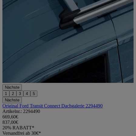
Nächste
1
2
3
4
5
Nächste
Original Ford Transit Connect Dachgalerie 2294490
Artikelnr.: 2294490
669,60€
837,00€
20% RABATT*
Versandfrei ab 30€*