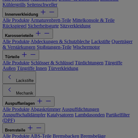
Kühlergrills
Seitenschweller
Innenverkleidung
Alle Produkte
Armaturenbrett-Teile
Mittelkonsole & Teile
Rückspiegel
Sicherheitsgurte
Sitzverkleidung
Karosserieteile
Alle Produkte
Abdeckungen & Schutzbleche
Lackstifte
Querträger
& Verstärkungen
Stoßstangen-Teile
Wischermotor
Türteile
Alle Produkte
Schlösser & Schlüssel
Türdichtungen
Türgriffe
Außen
Türgriffe Innen
Türverkleidung
Lackstifte
Mechanik
Auspuffanlagen
Alle Produkte
Abgaskrümmer
Auspuffdichtungen
Auspuffschalldämpfer
Katalysatoren
Lambdasonden
Partikelfilter
(DPF)
Bremsteile
Alle Produkte
ABS-Teile
Bremsbacken
Bremsbeläge