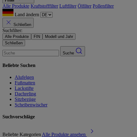
Filter
Alle Produkte
Kraftstofffilter
Luftfilter
Ölfilter
Pollenfilter
Land ändern
Schließen
Suchfilter:
Alle Produkte
FIN
Modell und Jahr
Schließen
Suche
Beliebte Suchen
Alufelgen
Fußmatten
Lackstifte
Dachreling
Sitzbezüge
Scheibenwischer
Suchvorschläge
Beliebte Kategorien
Alle Produkte ansehen