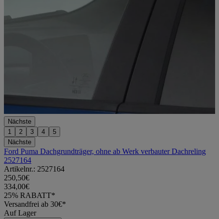
Nächste
1
2
3
4
5
Nächste
Ford Puma Dachgrundträger, ohne ab Werk verbauter Dachreling
2527164
Artikelnr.: 2527164
250,50€
334,00€
25% RABATT*
Versandfrei ab 30€*
Auf Lager