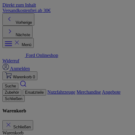
Direkt zum Inhalt
Versandkostenfrei ab 30€
K
Vorherige
Nächste
Menü
Ford Onlineshop
Widerruf
Anmelden
Warenkorb
0
Suche
Nutzfahrzeuge
Merchandise
Angebote
Zubehör
Ersatzteile
Schließen
Warenkorb
Schließen
Warenkorb