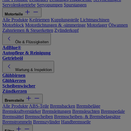
Servolenkgetriebe
Servopumpen
Spurstangen
Motorteile
Alle Produkte
Keilriemen
Kupplungsteile
Lichtmaschinen
Motorblock
Motordichtungen & -simmeringe
Motorlager
Ölwannen
Zahnriemen & Steuerketten
Zylinderkopf
Öle & Flüssigkeiten
AdBlue®
Autopflege & Reinigung
Getriebeöl
Wartung & Inspektion
Glühbirnen
Glühkerzen
Scheibenwischer
Zündkerzen
Bremsteile
Alle Produkte
ABS-Teile
Bremsbacken
Bremsbeläge
Bremskraftverstärker
Bremsleitungen
Bremsleuchten
Bremspedale
Bremssättel
Bremsscheiben
Bremsscheiben- & Bremsbelagsätze
Bremstrommeln
Bremszylinder
Handbremsseile