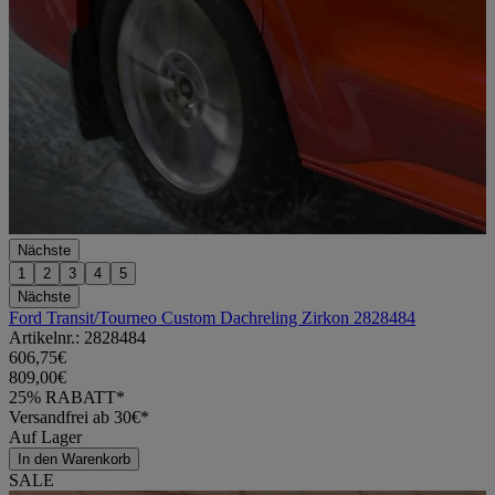
Nächste
1
2
3
4
5
Nächste
Ford Transit/Tourneo Custom Dachreling Zirkon 2828484
Artikelnr.: 2828484
606,75€
809,00€
25% RABATT*
Versandfrei ab 30€*
Auf Lager
In den Warenkorb
SALE