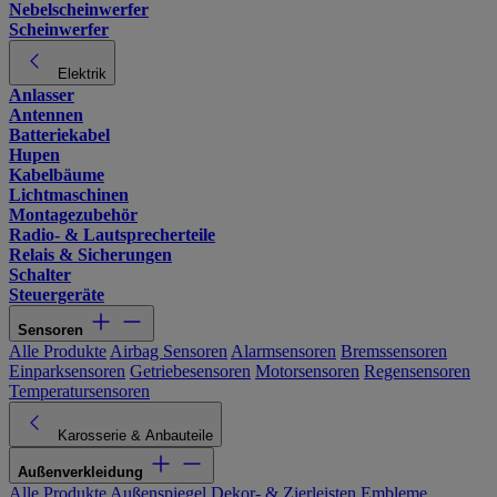
Nebelscheinwerfer
Scheinwerfer
Elektrik
Anlasser
Antennen
Batteriekabel
Hupen
Kabelbäume
Lichtmaschinen
Montagezubehör
Radio- & Lautsprecherteile
Relais & Sicherungen
Schalter
Steuergeräte
Sensoren
Alle Produkte
Airbag Sensoren
Alarmsensoren
Bremssensoren
Einparksensoren
Getriebesensoren
Motorsensoren
Regensensoren
Temperatursensoren
Karosserie & Anbauteile
Außenverkleidung
Alle Produkte
Außenspiegel
Dekor- & Zierleisten
Embleme