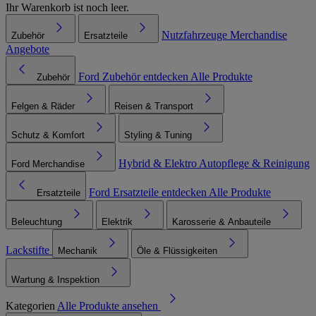
Ihr Warenkorb ist noch leer.
Nutzfahrzeuge
Merchandise
Zubehör
Ersatzteile
Angebote
Ford Zubehör entdecken
Alle Produkte
Zubehör
Felgen & Räder
Reisen & Transport
Schutz & Komfort
Styling & Tuning
Hybrid & Elektro
Autopflege & Reinigung
Ford Merchandise
Ford Ersatzteile entdecken
Alle Produkte
Ersatzteile
Beleuchtung
Elektrik
Karosserie & Anbauteile
Lackstifte
Mechanik
Öle & Flüssigkeiten
Wartung & Inspektion
Kategorien
Alle Produkte ansehen