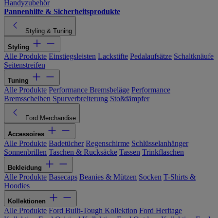
Handyzubehör
Pannenhilfe & Sicherheitsprodukte
Styling & Tuning
Styling
Alle Produkte
Einstiegsleisten
Lackstifte
Pedalaufsätze
Schaltknäufe
Seitenstreifen
Tuning
Alle Produkte
Performance Bremsbeläge
Performance
Bremsscheiben
Spurverbreiterung
Stoßdämpfer
Ford Merchandise
Accessoires
Alle Produkte
Badetücher
Regenschirme
Schlüsselanhänger
Sonnenbrillen
Taschen & Rucksäcke
Tassen
Trinkflaschen
Bekleidung
Alle Produkte
Basecaps
Beanies & Mützen
Socken
T-Shirts &
Hoodies
Kollektionen
Alle Produkte
Ford Built-Tough Kollektion
Ford Heritage