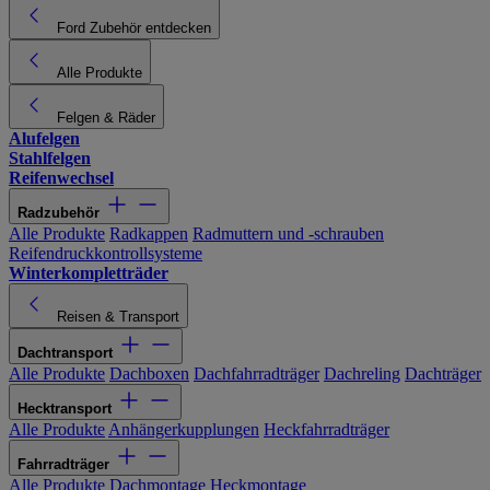
Ford Zubehör entdecken
Alle Produkte
Felgen & Räder
Alufelgen
Stahlfelgen
Reifenwechsel
Radzubehör
Alle Produkte
Radkappen
Radmuttern und -schrauben
Reifendruckkontrollsysteme
Winterkompletträder
Reisen & Transport
Dachtransport
Alle Produkte
Dachboxen
Dachfahrradträger
Dachreling
Dachträger
Hecktransport
Alle Produkte
Anhängerkupplungen
Heckfahrradträger
Fahrradträger
Alle Produkte
Dachmontage
Heckmontage