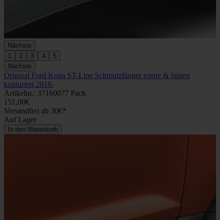
Nächste
1
2
3
4
5
Nächste
Original Ford Kuga ST-Line Schmutzfänger vorne & hinten
konturiert 2016-
Artikelnr.: 37160077 Pack
151,00€
Versandfrei ab 30€*
Auf Lager
In den Warenkorb