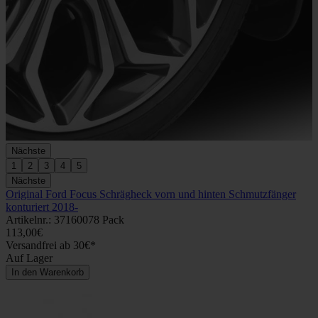
Nächste
1
2
3
4
5
Nächste
Original Ford Focus Schrägheck vorn und hinten Schmutzfänger
konturiert 2018-
Artikelnr.: 37160078 Pack
113,00€
Versandfrei ab 30€*
Auf Lager
In den Warenkorb