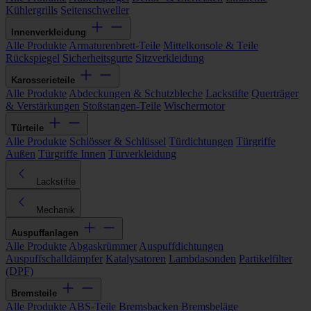
Kühlergrills
Seitenschweller
Innenverkleidung
Alle Produkte
Armaturenbrett-Teile
Mittelkonsole & Teile
Rückspiegel
Sicherheitsgurte
Sitzverkleidung
Karosserieteile
Alle Produkte
Abdeckungen & Schutzbleche
Lackstifte
Querträger
& Verstärkungen
Stoßstangen-Teile
Wischermotor
Türteile
Alle Produkte
Schlösser & Schlüssel
Türdichtungen
Türgriffe
Außen
Türgriffe Innen
Türverkleidung
Lackstifte
Mechanik
Auspuffanlagen
Alle Produkte
Abgaskrümmer
Auspuffdichtungen
Auspuffschalldämpfer
Katalysatoren
Lambdasonden
Partikelfilter
(DPF)
Bremsteile
Alle Produkte
ABS-Teile
Bremsbacken
Bremsbeläge