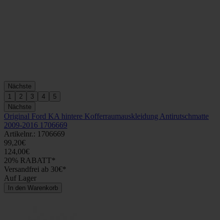
Nächste
1
2
3
4
5
Nächste
Original Ford KA hintere Kofferraumauskleidung Antirutschmatte
2009-2016 1706669
Artikelnr.: 1706669
99,20€
124,00€
20% RABATT*
Versandfrei ab 30€*
Auf Lager
In den Warenkorb