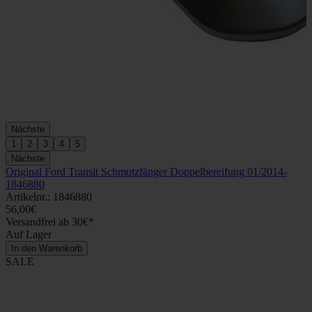
Nächste
1
2
3
4
5
Nächste
Original Ford Transit Schmutzfänger Doppelbereifung 01/2014-
1846880
Artikelnr.: 1846880
56,00€
Versandfrei ab 30€*
Auf Lager
In den Warenkorb
SALE