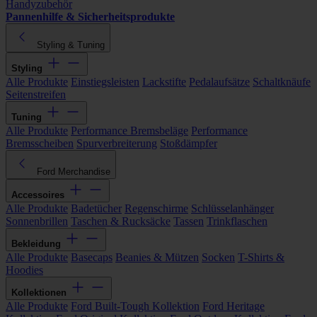
Handyzubehör
Pannenhilfe & Sicherheitsprodukte
Styling & Tuning
Styling
Alle Produkte
Einstiegsleisten
Lackstifte
Pedalaufsätze
Schaltknäufe
Seitenstreifen
Tuning
Alle Produkte
Performance Bremsbeläge
Performance
Bremsscheiben
Spurverbreiterung
Stoßdämpfer
Ford Merchandise
Accessoires
Alle Produkte
Badetücher
Regenschirme
Schlüsselanhänger
Sonnenbrillen
Taschen & Rucksäcke
Tassen
Trinkflaschen
Bekleidung
Alle Produkte
Basecaps
Beanies & Mützen
Socken
T-Shirts &
Hoodies
Kollektionen
Alle Produkte
Ford Built-Tough Kollektion
Ford Heritage