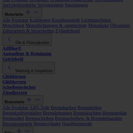
Servolenkgetriebe
Servopumpen
Spurstangen
Motorteile
Alle Produkte
Keilriemen
Kupplungsteile
Lichtmaschinen
Motorblock
Motordichtungen & -simmeringe
Motorlager
Ölwannen
Zahnriemen & Steuerketten
Zylinderkopf
Öle & Flüssigkeiten
AdBlue®
Autopflege & Reinigung
Getriebeöl
Wartung & Inspektion
Glühbirnen
Glühkerzen
Scheibenwischer
Zündkerzen
Bremsteile
Alle Produkte
ABS-Teile
Bremsbacken
Bremsbeläge
Bremskraftverstärker
Bremsleitungen
Bremsleuchten
Bremspedale
Bremssättel
Bremsscheiben
Bremsscheiben- & Bremsbelagsätze
Bremstrommeln
Bremszylinder
Handbremsseile