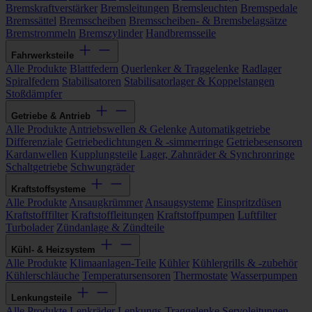
Bremskraftverstärker
Bremsleitungen
Bremsleuchten
Bremspedale
Bremssättel
Bremsscheiben
Bremsscheiben- & Bremsbelagsätze
Bremstrommeln
Bremszylinder
Handbremsseile
Fahrwerksteile
Alle Produkte
Blattfedern
Querlenker & Traggelenke
Radlager
Spiralfedern
Stabilisatoren
Stabilisatorlager & Koppelstangen
Stoßdämpfer
Getriebe & Antrieb
Alle Produkte
Antriebswellen & Gelenke
Automatikgetriebe
Differenziale
Getriebedichtungen & -simmerringe
Getriebesensoren
Kardanwellen
Kupplungsteile
Lager, Zahnräder & Synchronringe
Schaltgetriebe
Schwungräder
Kraftstoffsysteme
Alle Produkte
Ansaugkrümmer
Ansaugsysteme
Einspritzdüsen
Kraftstofffilter
Kraftstoffleitungen
Kraftstoffpumpen
Luftfilter
Turbolader
Zündanlage & Zündteile
Kühl- & Heizsystem
Alle Produkte
Klimaanlagen-Teile
Kühler
Kühlergrills & -zubehör
Kühlerschläuche
Temperatursensoren
Thermostate
Wasserpumpen
Lenkungsteile
Alle Produkte
Lenkräder
Lenkungs-Traggelenke
Servoleitungen