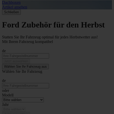
Dachboxen
A
Artikel ansehen
A
Schließen
Ford Zubehör für den Herbst
Statten Sie Ihr Fahrzeug optimal für jedes Herbstwetter aus!
Mit Ihrem Fahrzeug kompatibel
de
Jetzt auswählen
Wählen Sie Ihr Fahrzeug aus
Wählen Sie Ihr Fahrzeug
de
oder
Modell
Jahr