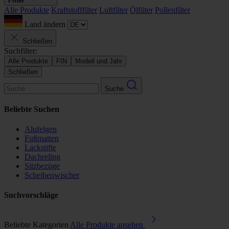
Filter
Alle Produkte
Kraftstofffilter
Luftfilter
Ölfilter
Pollenfilter
Land ändern
Schließen
Suchfilter:
Alle Produkte
FIN
Modell und Jahr
Schließen
Suche
Beliebte Suchen
Alufelgen
Fußmatten
Lackstifte
Dachreling
Sitzbezüge
Scheibenwischer
Suchvorschläge
Beliebte Kategorien
Alle Produkte ansehen