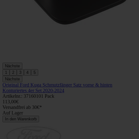
Nächste
1
2
3
4
5
Nächste
Original Ford Kuga Schmutzfänger Satz vorne & hinten
Konturiertes 4er Set 2020-2024
Artikelnr.: 37160101 Pack
113,00€
Versandfrei ab 30€*
Auf Lager
In den Warenkorb