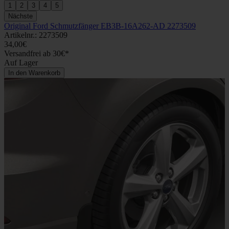
1
2
3
4
5
Nächste
Original Ford Schmutzfänger EB3B-16A262-AD 2273509
Artikelnr.: 2273509
34,00€
Versandfrei ab 30€*
Auf Lager
In den Warenkorb