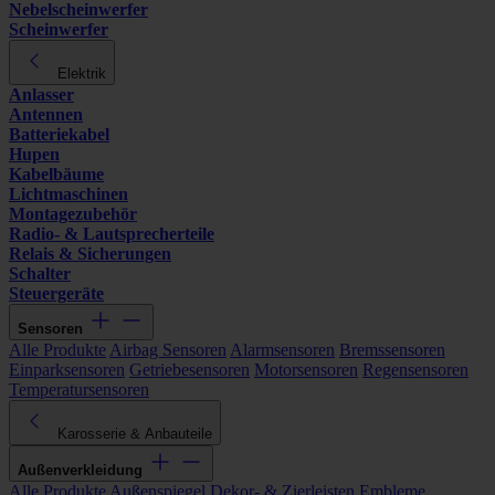
Nebelscheinwerfer
Scheinwerfer
Elektrik
Anlasser
Antennen
Batteriekabel
Hupen
Kabelbäume
Lichtmaschinen
Montagezubehör
Radio- & Lautsprecherteile
Relais & Sicherungen
Schalter
Steuergeräte
Sensoren
Alle Produkte
Airbag Sensoren
Alarmsensoren
Bremssensoren
Einparksensoren
Getriebesensoren
Motorsensoren
Regensensoren
Temperatursensoren
Karosserie & Anbauteile
Außenverkleidung
Alle Produkte
Außenspiegel
Dekor- & Zierleisten
Embleme