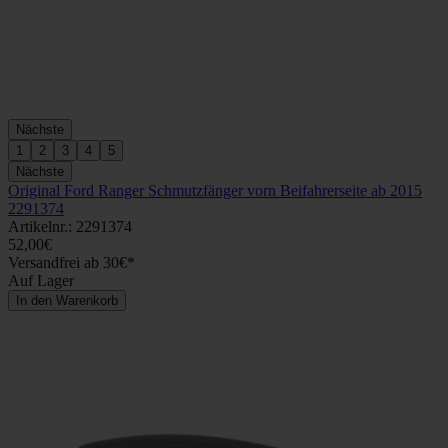
Nächste
1
2
3
4
5
Nächste
Original Ford Ranger Schmutzfänger vorn Beifahrerseite ab 2015
2291374
Artikelnr.: 2291374
52,00€
Versandfrei ab 30€*
Auf Lager
In den Warenkorb