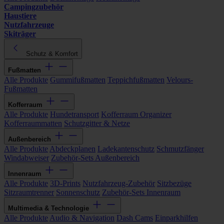
Campingzubehör
Haustiere
Nutzfahrzeuge
Skiträger
Schutz & Komfort
Fußmatten
Alle Produkte
Gummifußmatten
Teppichfußmatten
Velours-
Fußmatten
Kofferraum
Alle Produkte
Hundetransport
Kofferraum Organizer
Kofferraummatten
Schutzgitter & Netze
Außenbereich
Alle Produkte
Abdeckplanen
Ladekantenschutz
Schmutzfänger
Windabweiser
Zubehör-Sets Außenbereich
Innenraum
Alle Produkte
3D-Prints
Nutzfahrzeug-Zubehör
Sitzbezüge
Sitzraumtrenner
Sonnenschutz
Zubehör-Sets Innenraum
Multimedia & Technologie
Alle Produkte
Audio & Navigation
Dash Cams
Einparkhilfen