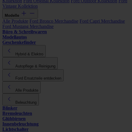
Kollektion
Ford Original Kollektion
Ford Outdoor Kollektion
Ford
Vintage Kollektion
Modelle
Alle Produkte
Ford Bronco Merchandise
Ford Capri Merchandise
Ford Mustang Merchandise
Büro & Schreibwaren
Modellautos
Geschenkefinder
Hybrid & Elektro
Autopflege & Reinigung
Ford Ersatzteile entdecken
Alle Produkte
Beleuchtung
Blinker
Bremsleuchten
Glühbirnen
Innenbeleuchtung
Lichtschalter