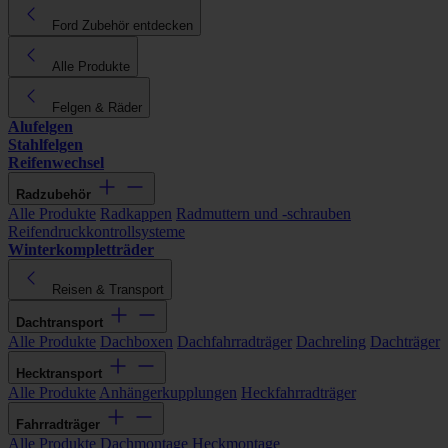
Ford Zubehör entdecken
Alle Produkte
Felgen & Räder
Alufelgen
Stahlfelgen
Reifenwechsel
Radzubehör
Alle Produkte
Radkappen
Radmuttern und -schrauben
Reifendruckkontrollsysteme
Winterkompletträder
Reisen & Transport
Dachtransport
Alle Produkte
Dachboxen
Dachfahrradträger
Dachreling
Dachträger
Hecktransport
Alle Produkte
Anhängerkupplungen
Heckfahrradträger
Fahrradträger
Alle Produkte
Dachmontage
Heckmontage