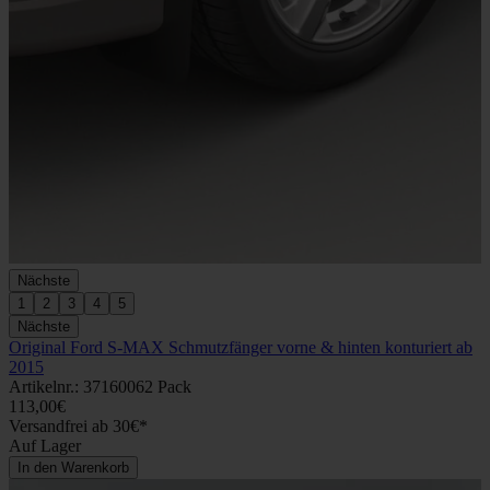
Nächste
1
2
3
4
5
Nächste
Original Ford S-MAX Schmutzfänger vorne & hinten konturiert ab
2015
Artikelnr.: 37160062 Pack
113,00€
Versandfrei ab 30€*
Auf Lager
In den Warenkorb