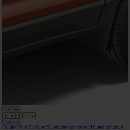
Nächste
1
2
3
4
5
Nächste
Original Ford EcoSport Schmutzfänger vorn und hinten konturiert