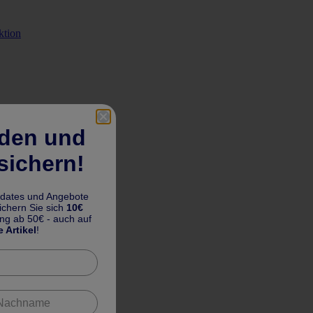
ktion
lden und
sichern!
pdates und Angebote
chern Sie sich
10€
ung ab 50€ - auch auf
e Artikel
!