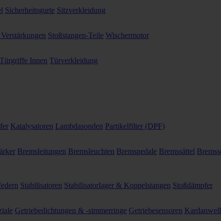
l
Sicherheitsgurte
Sitzverkleidung
 Verstärkungen
Stoßstangen-Teile
Wischermotor
Türgriffe Innen
Türverkleidung
fer
Katalysatoren
Lambdasonden
Partikelfilter (DPF)
ärker
Bremsleitungen
Bremsleuchten
Bremspedale
Bremssättel
Bremss
federn
Stabilisatoren
Stabilisatorlager & Koppelstangen
Stoßdämpfer
ziale
Getriebedichtungen & -simmerringe
Getriebesensoren
Kardanwel