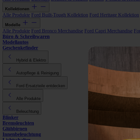
Kollektionen
Alle Produkte
Ford Built-Tough Kollektion
Ford Heritage Kollektion
Modelle
Alle Produkte
Ford Bronco Merchandise
Ford Capri Merchandise
Fo
Büro & Schreibwaren
Modellautos
Geschenkefinder
Hybrid & Elektro
Autopflege & Reinigung
Ford Ersatzteile entdecken
Alle Produkte
Beleuchtung
Blinker
Bremsleuchten
Glühbirnen
Innenbeleuchtung
Lichtschalter