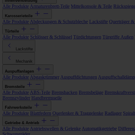
Innenverkleidung
Alle Produkte
Armaturenbrett-Teile
Mittelkonsole & Teile
Rückspiege
Karosserieteile
Alle Produkte
Abdeckungen & Schutzbleche
Lackstifte
Querträger &
Türteile
Alle Produkte
Schlösser & Schlüssel
Türdichtungen
Türgriffe Außen
Lackstifte
Mechanik
Auspuffanlagen
Alle Produkte
Abgaskrümmer
Auspuffdichtungen
Auspuffschalldämp
Bremsteile
Alle Produkte
ABS-Teile
Bremsbacken
Bremsbeläge
Bremskraftverst
Bremszylinder
Handbremsseile
Fahrwerksteile
Alle Produkte
Blattfedern
Querlenker & Traggelenke
Radlager
Spiral
Getriebe & Antrieb
Alle Produkte
Antriebswellen & Gelenke
Automatikgetriebe
Differen
Schwungräder