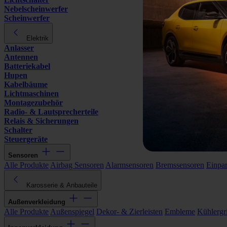
Nebelscheinwerfer
Scheinwerfer
Elektrik
Anlasser
Antennen
Batteriekabel
Hupen
Kabelbäume
Lichtmaschinen
Montagezubehör
Radio- & Lautsprecherteile
Relais & Sicherungen
Schalter
Steuergeräte
Sensoren
Alle Produkte
Airbag Sensoren
Alarmsensoren
Bremssensoren
Einpa
Karosserie & Anbauteile
Außenverkleidung
Alle Produkte
Außenspiegel
Dekor- & Zierleisten
Embleme
Kühlergri