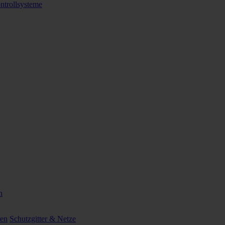
ntrollsysteme
n
ten
Schutzgitter & Netze