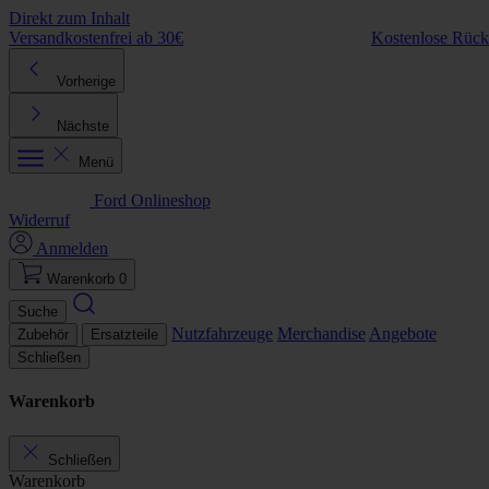
Direkt zum Inhalt
Versandkostenfrei ab 30€
Kostenlose Rüc
Vorherige
Nächste
Menü
Ford Onlineshop
Widerruf
Anmelden
Warenkorb
0
Suche
Nutzfahrzeuge
Merchandise
Angebote
Zubehör
Ersatzteile
Schließen
Warenkorb
Schließen
Warenkorb