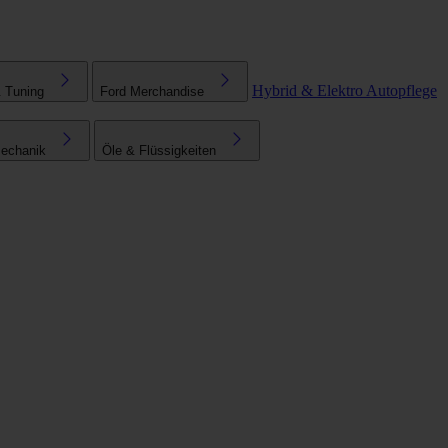
Hybrid & Elektro
Autopflege
& Tuning
Ford Merchandise
echanik
Öle & Flüssigkeiten