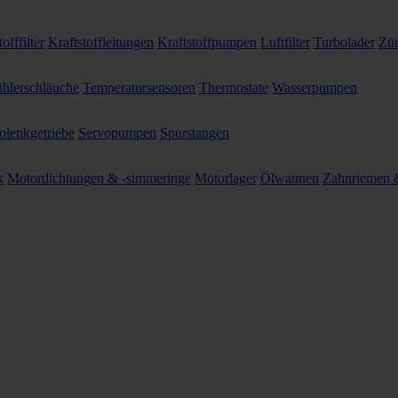
offfilter
Kraftstoffleitungen
Kraftstoffpumpen
Luftfilter
Turbolader
Zün
hlerschläuche
Temperatursensoren
Thermostate
Wasserpumpen
olenkgetriebe
Servopumpen
Spurstangen
k
Motordichtungen & -simmeringe
Motorlager
Ölwannen
Zahnriemen &