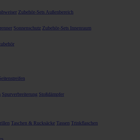
abweiser
Zubehör-Sets Außenbereich
renner
Sonnenschutz
Zubehör-Sets Innenraum
ubehör
Seitenstreifen
n
Spurverbreiterung
Stoßdämpfer
illen
Taschen & Rucksäcke
Tassen
Trinkflaschen
es