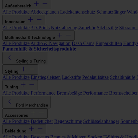
Außenbereich
Alle Produkte
Abdeckplanen
Ladekantenschutz
Schmutzfänger
Wind
Innenraum
Alle Produkte
3D-Prints
Nutzfahrzeug-Zubehör
Sitzbezüge
Sitzraumt
Multimedia & Technologie
Alle Produkte
Audio & Navigation
Dash Cams
Einparkhilfen
Handyz
Pannenhilfe & Sicherheitsprodukte
Styling & Tuning
Styling
Alle Produkte
Einstiegsleisten
Lackstifte
Pedalaufsätze
Schaltknäufe
Tuning
Alle Produkte
Performance Bremsbeläge
Performance Bremsscheibe
Ford Merchandise
Accessoires
Alle Produkte
Badetücher
Regenschirme
Schlüsselanhänger
Sonnenbr
Bekleidung
Alle Produkte
Basecaps
Beanies & Mützen
Socken
T-Shirts & Hoodi