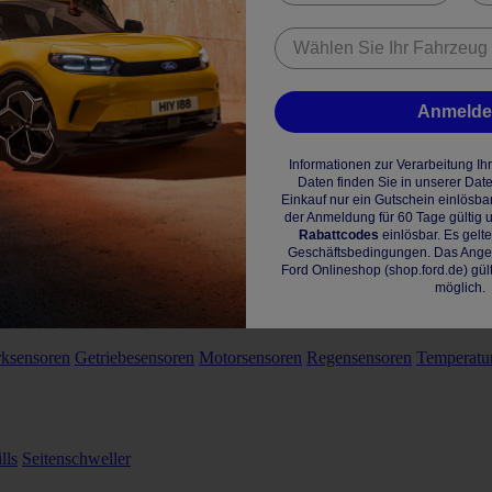
Anmeld
Informationen zur Verarbeitung I
Daten finden Sie in unserer Dat
Einkauf nur ein Gutschein einlösba
der Anmeldung für 60 Tage gültig u
Rabattcodes
einlösbar. Es gelt
Geschäftsbedingungen. Das Angebo
Ford Onlineshop (shop.ford.de) gül
möglich.
rksensoren
Getriebesensoren
Motorsensoren
Regensensoren
Temperatu
lls
Seitenschweller