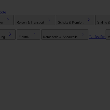
bote
er
Reisen & Transport
Schutz & Komfort
Styling 
Lackstifte
tung
Elektrik
Karosserie & Anbauteile
M