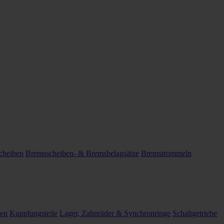
cheiben
Bremsscheiben- & Bremsbelagsätze
Bremstrommeln
len
Kupplungsteile
Lager, Zahnräder & Synchronringe
Schaltgetriebe