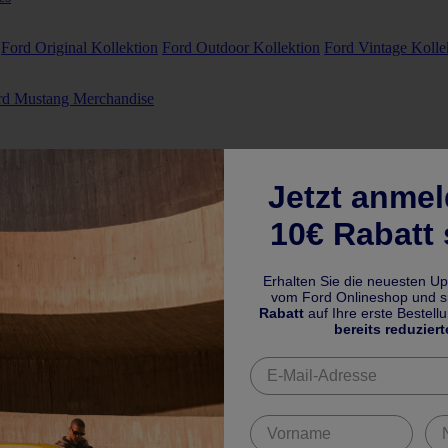
Ford Original Kollektion
Ford Outdoor Kollektion
Ford Vintage Kolle
rd Mustang Merchandise
Jetzt anme
10€ Rabatt 
Erhalten Sie die neuesten U
vom Ford Onlineshop und si
Rabatt
auf Ihre erste Bestell
bereits reduziert