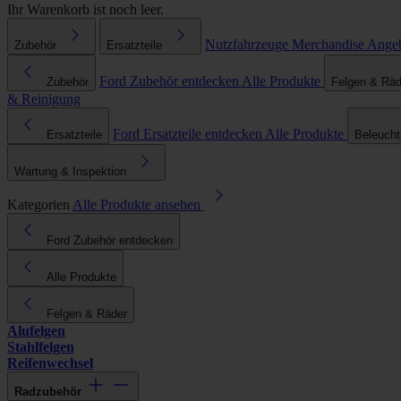
Ihr Warenkorb ist noch leer.
Nutzfahrzeuge
Merchandise
Ange
Zubehör
Ersatzteile
Ford Zubehör entdecken
Alle Produkte
Zubehör
Felgen & Räd
& Reinigung
Ford Ersatzteile entdecken
Alle Produkte
Ersatzteile
Beleuch
Wartung & Inspektion
Kategorien
Alle Produkte ansehen
Ford Zubehör entdecken
Alle Produkte
Felgen & Räder
Alufelgen
Stahlfelgen
Reifenwechsel
Radzubehör