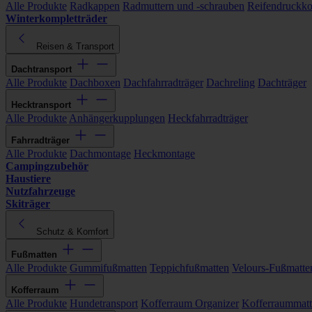
Alle Produkte
Radkappen
Radmuttern und -schrauben
Reifendruckko
Winterkompletträder
Reisen & Transport
Dachtransport
Alle Produkte
Dachboxen
Dachfahrradträger
Dachreling
Dachträger
Hecktransport
Alle Produkte
Anhängerkupplungen
Heckfahrradträger
Fahrradträger
Alle Produkte
Dachmontage
Heckmontage
Campingzubehör
Haustiere
Nutzfahrzeuge
Skiträger
Schutz & Komfort
Fußmatten
Alle Produkte
Gummifußmatten
Teppichfußmatten
Velours-Fußmatte
Kofferraum
Alle Produkte
Hundetransport
Kofferraum Organizer
Kofferraummat