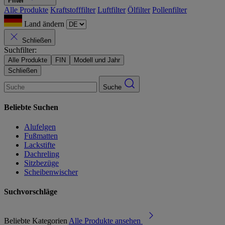
Filter
Alle Produkte
Kraftstofffilter
Luftfilter
Ölfilter
Pollenfilter
Land ändern
Schließen
Suchfilter:
Alle Produkte
FIN
Modell und Jahr
Schließen
Suche
Beliebte Suchen
Alufelgen
Fußmatten
Lackstifte
Dachreling
Sitzbezüge
Scheibenwischer
Suchvorschläge
Beliebte Kategorien
Alle Produkte ansehen