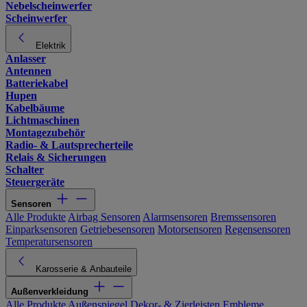
Nebelscheinwerfer
Scheinwerfer
Elektrik
Anlasser
Antennen
Batteriekabel
Hupen
Kabelbäume
Lichtmaschinen
Montagezubehör
Radio- & Lautsprecherteile
Relais & Sicherungen
Schalter
Steuergeräte
Sensoren
Alle Produkte
Airbag Sensoren
Alarmsensoren
Bremssensoren
Einparksensoren
Getriebesensoren
Motorsensoren
Regensensoren
Temperatursensoren
Karosserie & Anbauteile
Außenverkleidung
Alle Produkte
Außenspiegel
Dekor- & Zierleisten
Embleme