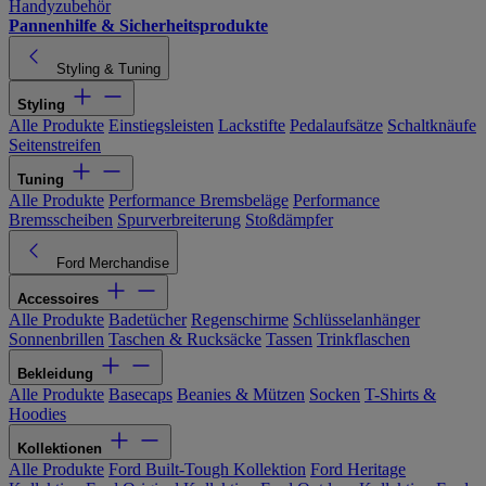
Handyzubehör
Pannenhilfe & Sicherheitsprodukte
Styling & Tuning
Styling
Alle Produkte
Einstiegsleisten
Lackstifte
Pedalaufsätze
Schaltknäufe
Seitenstreifen
Tuning
Alle Produkte
Performance Bremsbeläge
Performance
Bremsscheiben
Spurverbreiterung
Stoßdämpfer
Ford Merchandise
Accessoires
Alle Produkte
Badetücher
Regenschirme
Schlüsselanhänger
Sonnenbrillen
Taschen & Rucksäcke
Tassen
Trinkflaschen
Bekleidung
Alle Produkte
Basecaps
Beanies & Mützen
Socken
T-Shirts &
Hoodies
Kollektionen
Alle Produkte
Ford Built-Tough Kollektion
Ford Heritage