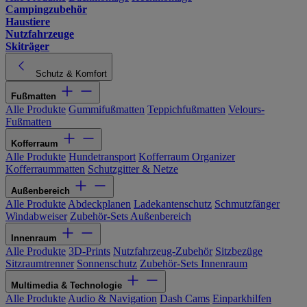
Campingzubehör
Haustiere
Nutzfahrzeuge
Skiträger
Schutz & Komfort
Fußmatten
Alle Produkte
Gummifußmatten
Teppichfußmatten
Velours-
Fußmatten
Kofferraum
Alle Produkte
Hundetransport
Kofferraum Organizer
Kofferraummatten
Schutzgitter & Netze
Außenbereich
Alle Produkte
Abdeckplanen
Ladekantenschutz
Schmutzfänger
Windabweiser
Zubehör-Sets Außenbereich
Innenraum
Alle Produkte
3D-Prints
Nutzfahrzeug-Zubehör
Sitzbezüge
Sitzraumtrenner
Sonnenschutz
Zubehör-Sets Innenraum
Multimedia & Technologie
Alle Produkte
Audio & Navigation
Dash Cams
Einparkhilfen