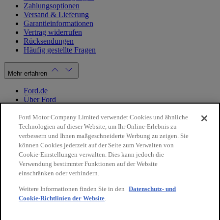
Zahlungsoptionen
Versand & Lieferung
Garantieinformationen
Vertrag widerrufen
Rücksendungen
Häufig gestellte Fragen
Mehr erfahren
Ford.de
Über Ford
Cookie Richtlinien
Datenschutzbestimmungen
Ford Motor Company Limited verwendet Cookies und ähnliche
Impressum
Technologien auf dieser Website, um Ihr Online-Erlebnis zu
verbessern und Ihnen maßgeschneiderte Werbung zu zeigen. Sie
können Cookies jederzeit auf der Seite zum Verwalten von
Mein Konto
Cookie-Einstellungen verwalten. Dies kann jedoch die
Verwendung bestimmter Funktionen auf der Website
Login / Registrierung
einschränken oder verhindern.
Meine Bestellungen
Weitere Informationen finden Sie in den
Datenschutz- und
Land ändern
Cookie-Richtlinien der Website
.
10€
auf Ihre
Facebook
X
Instagram
Youtube
LinkedIn
nächste