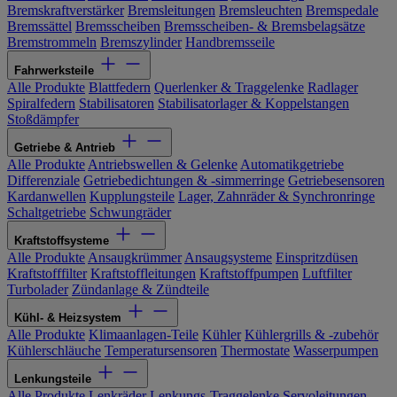
Bremskraftverstärker
Bremsleitungen
Bremsleuchten
Bremspedale
Bremssättel
Bremsscheiben
Bremsscheiben- & Bremsbelagsätze
Bremstrommeln
Bremszylinder
Handbremsseile
Fahrwerksteile
Alle Produkte
Blattfedern
Querlenker & Traggelenke
Radlager
Spiralfedern
Stabilisatoren
Stabilisatorlager & Koppelstangen
Stoßdämpfer
Getriebe & Antrieb
Alle Produkte
Antriebswellen & Gelenke
Automatikgetriebe
Differenziale
Getriebedichtungen & -simmerringe
Getriebesensoren
Kardanwellen
Kupplungsteile
Lager, Zahnräder & Synchronringe
Schaltgetriebe
Schwungräder
Kraftstoffsysteme
Alle Produkte
Ansaugkrümmer
Ansaugsysteme
Einspritzdüsen
Kraftstofffilter
Kraftstoffleitungen
Kraftstoffpumpen
Luftfilter
Turbolader
Zündanlage & Zündteile
Kühl- & Heizsystem
Alle Produkte
Klimaanlagen-Teile
Kühler
Kühlergrills & -zubehör
Kühlerschläuche
Temperatursensoren
Thermostate
Wasserpumpen
Lenkungsteile
Alle Produkte
Lenkräder
Lenkungs-Traggelenke
Servoleitungen