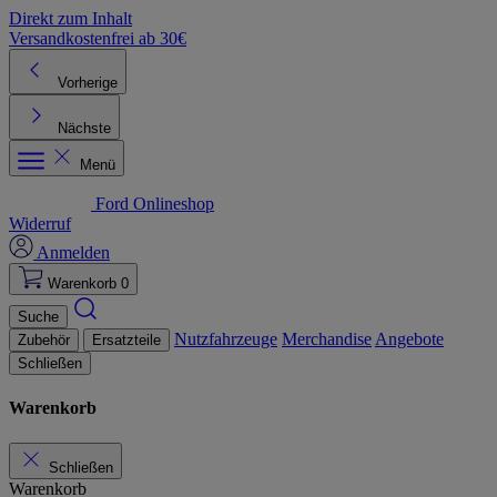
Direkt zum Inhalt
Versandkostenfrei ab 30€
K
Vorherige
Nächste
Menü
Ford Onlineshop
Widerruf
Anmelden
Warenkorb
0
Suche
Nutzfahrzeuge
Merchandise
Angebote
Zubehör
Ersatzteile
Schließen
Warenkorb
Schließen
Warenkorb