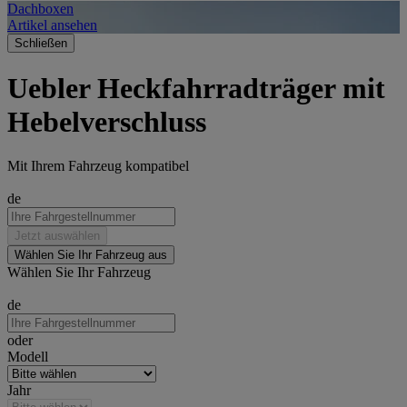
Dachboxen
A
Artikel ansehen
A
Schließen
Uebler Heckfahrradträger mit
Hebelverschluss
Mit Ihrem Fahrzeug kompatibel
de
Jetzt auswählen
Wählen Sie Ihr Fahrzeug aus
Wählen Sie Ihr Fahrzeug
de
oder
Modell
Jahr