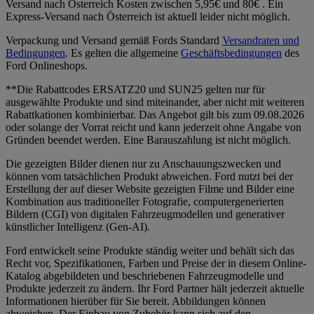
Versand nach Österreich Kosten zwischen 5,95€ und 80€ . Ein
Express-Versand nach Österreich ist aktuell leider nicht möglich.
Verpackung und Versand gemäß Fords Standard
Versandraten und
Bedingungen
. Es gelten die allgemeine
Geschäftsbedingungen
des
Ford Onlineshops.
**Die Rabattcodes ERSATZ20 und SUN25 gelten nur für
ausgewählte Produkte und sind miteinander, aber nicht mit weiteren
Rabattkationen kombinierbar. Das Angebot gilt bis zum 09.08.2026
oder solange der Vorrat reicht und kann jederzeit ohne Angabe von
Gründen beendet werden. Eine Barauszahlung ist nicht möglich.
Die gezeigten Bilder dienen nur zu Anschauungszwecken und
können vom tatsächlichen Produkt abweichen. Ford nutzt bei der
Erstellung der auf dieser Website gezeigten Filme und Bilder eine
Kombination aus traditioneller Fotografie, computergenerierten
Bildern (CGI) von digitalen Fahrzeugmodellen und generativer
künstlicher Intelligenz (Gen-AI).
Ford entwickelt seine Produkte ständig weiter und behält sich das
Recht vor, Spezifikationen, Farben und Preise der in diesem Online-
Katalog abgebildeten und beschriebenen Fahrzeugmodelle und
Produkte jederzeit zu ändern. Ihr Ford Partner hält jederzeit aktuelle
Informationen hierüber für Sie bereit. Abbildungen können
abweichen. Der Einbau von Zubehör kann sich auf den