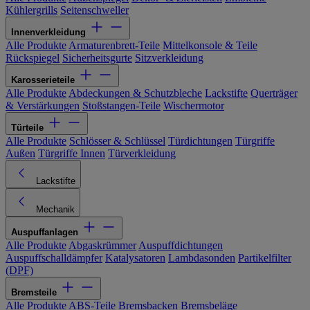
Kühlergrills
Seitenschweller
Innenverkleidung
Alle Produkte
Armaturenbrett-Teile
Mittelkonsole & Teile
Rückspiegel
Sicherheitsgurte
Sitzverkleidung
Karosserieteile
Alle Produkte
Abdeckungen & Schutzbleche
Lackstifte
Querträger
& Verstärkungen
Stoßstangen-Teile
Wischermotor
Türteile
Alle Produkte
Schlösser & Schlüssel
Türdichtungen
Türgriffe
Außen
Türgriffe Innen
Türverkleidung
Lackstifte
Mechanik
Auspuffanlagen
Alle Produkte
Abgaskrümmer
Auspuffdichtungen
Auspuffschalldämpfer
Katalysatoren
Lambdasonden
Partikelfilter
(DPF)
Bremsteile
Alle Produkte
ABS-Teile
Bremsbacken
Bremsbeläge