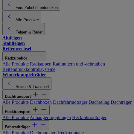
Ford Zubehör entdecken
Alle Produkte
Felgen & Räder
Alufelgen
Stahlfelgen
Reifenwechsel
Radzubehör
Alle Produkte
Radkappen
Radmuttern und -schrauben
Reifendruckkontrollsysteme
Winterkompletträder
Reisen & Transport
Dachtransport
Alle Produkte
Dachboxen
Dachfahrradträger
Dachreling
Dachträger
Hecktransport
Alle Produkte
Anhängerkupplungen
Heckfahrradträger
Fahrradträger
Alle Produkte
Dachmontage
Heckmontage