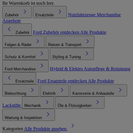
Ihr Warenkorb ist noch leer.
Nutzfahrzeuge
Merchandise
Zubehör
Ersatzteile
Angebote
Ford Zubehör entdecken
Alle Produkte
Zubehör
Felgen & Räder
Reisen & Transport
Schutz & Komfort
Styling & Tuning
Hybrid & Elektro
Autopflege & Reinigung
Ford Merchandise
Ford Ersatzteile entdecken
Alle Produkte
Ersatzteile
Beleuchtung
Elektrik
Karosserie & Anbauteile
Lackstifte
Mechanik
Öle & Flüssigkeiten
Wartung & Inspektion
Kategorien
Alle Produkte ansehen