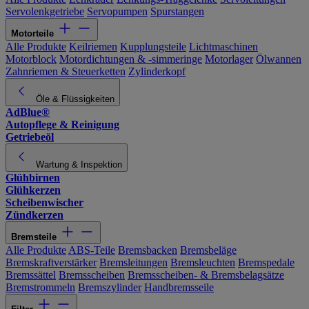
Servolenkgetriebe
Servopumpen
Spurstangen
Motorteile
Alle Produkte
Keilriemen
Kupplungsteile
Lichtmaschinen
Motorblock
Motordichtungen & -simmeringe
Motorlager
Ölwannen
Zahnriemen & Steuerketten
Zylinderkopf
Öle & Flüssigkeiten
AdBlue®
Autopflege & Reinigung
Getriebeöl
Wartung & Inspektion
Glühbirnen
Glühkerzen
Scheibenwischer
Zündkerzen
Bremsteile
Alle Produkte
ABS-Teile
Bremsbacken
Bremsbeläge
Bremskraftverstärker
Bremsleitungen
Bremsleuchten
Bremspedale
Bremssättel
Bremsscheiben
Bremsscheiben- & Bremsbelagsätze
Bremstrommeln
Bremszylinder
Handbremsseile