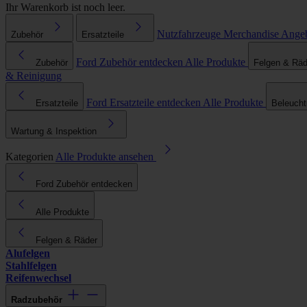
Ihr Warenkorb ist noch leer.
Nutzfahrzeuge
Merchandise
Ange
Zubehör
Ersatzteile
Ford Zubehör entdecken
Alle Produkte
Zubehör
Felgen & Räd
& Reinigung
Ford Ersatzteile entdecken
Alle Produkte
Ersatzteile
Beleuch
Wartung & Inspektion
Kategorien
Alle Produkte ansehen
Ford Zubehör entdecken
Alle Produkte
Felgen & Räder
Alufelgen
Stahlfelgen
Reifenwechsel
Radzubehör