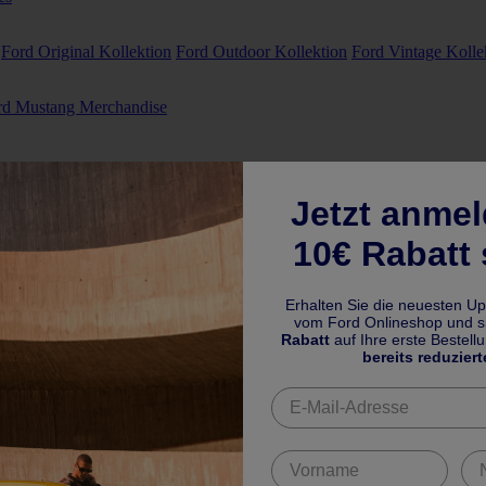
Ford Original Kollektion
Ford Outdoor Kollektion
Ford Vintage Kolle
rd Mustang Merchandise
Jetzt anme
10€ Rabatt 
Erhalten Sie die neuesten U
vom Ford Onlineshop und si
Rabatt
auf Ihre erste Bestell
bereits reduziert