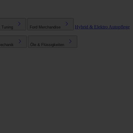
Hybrid & Elektro
Autopflege
& Tuning
Ford Merchandise
echanik
Öle & Flüssigkeiten