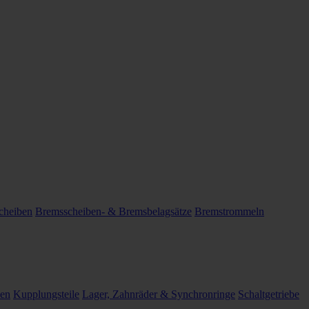
cheiben
Bremsscheiben- & Bremsbelagsätze
Bremstrommeln
len
Kupplungsteile
Lager, Zahnräder & Synchronringe
Schaltgetriebe