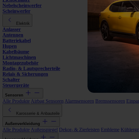
Nebelscheinwerfer
Scheinwerfer
Elektrik
Anlasser
Antennen
Batteriekabel
Hupen
Kabelbäume
Lichtmaschinen
Montagezubehör
Radio- & Lautsprecherteile
Relais & Sicherungen
Schalter
Steuergeräte
Sensoren
Alle Produkte
Airbag Sensoren
Alarmsensoren
Bremssensoren
Einpa
Karosserie & Anbauteile
Außenverkleidung
Alle Produkte
Außenspiegel
Dekor- & Zierleisten
Embleme
Kühlergri