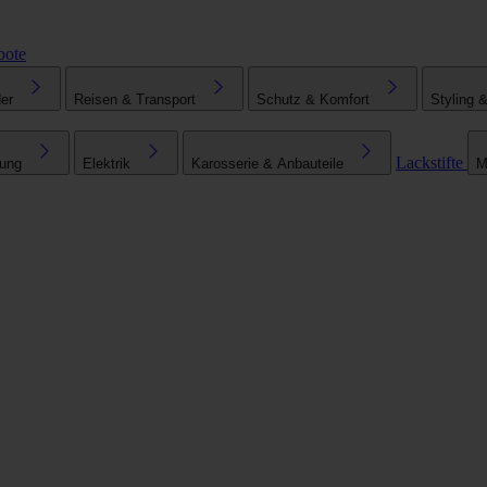
bote
er
Reisen & Transport
Schutz & Komfort
Styling 
Lackstifte
tung
Elektrik
Karosserie & Anbauteile
M