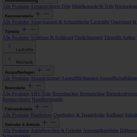
Innenverkleidung
Alle Produkte
Armaturenbrett-Teile
Mittelkonsole & Teile
Rückspiege
Karosserieteile
Alle Produkte
Abdeckungen & Schutzbleche
Lackstifte
Querträger &
Türteile
Alle Produkte
Schlösser & Schlüssel
Türdichtungen
Türgriffe Außen
Lackstifte
Mechanik
Auspuffanlagen
Alle Produkte
Abgaskrümmer
Auspuffdichtungen
Auspuffschalldämp
Bremsteile
Alle Produkte
ABS-Teile
Bremsbacken
Bremsbeläge
Bremskraftverst
Bremszylinder
Handbremsseile
Fahrwerksteile
Alle Produkte
Blattfedern
Querlenker & Traggelenke
Radlager
Spiral
Getriebe & Antrieb
Alle Produkte
Antriebswellen & Gelenke
Automatikgetriebe
Differen
Schwungräder