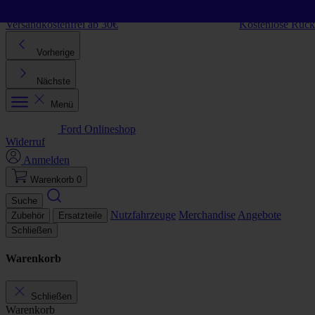
Direkt zum Inhalt
Versandkostenfrei ab 30€
Kostenlose Rüc
Vorherige
Nächste
Menü
Ford Onlineshop
Widerruf
Anmelden
Warenkorb
0
Suche
Nutzfahrzeuge
Merchandise
Angebote
Zubehör
Ersatzteile
Schließen
Warenkorb
Schließen
Warenkorb