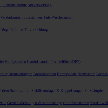
l
Sicherheitsgurte
Sitzverkleidung
 Verstärkungen
Stoßstangen-Teile
Wischermotor
Türgriffe Innen
Türverkleidung
fer
Katalysatoren
Lambdasonden
Partikelfilter (DPF)
ärker
Bremsleitungen
Bremsleuchten
Bremspedale
Bremssättel
Bremss
federn
Stabilisatoren
Stabilisatorlager & Koppelstangen
Stoßdämpfer
ziale
Getriebedichtungen & -simmerringe
Getriebesensoren
Kardanwel