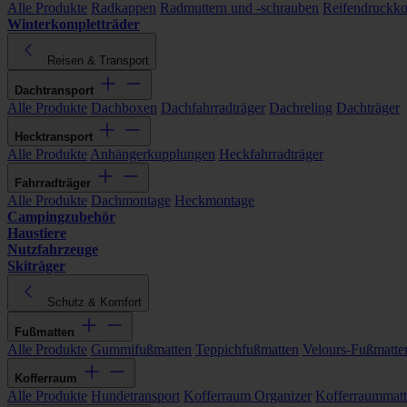
Alle Produkte
Radkappen
Radmuttern und -schrauben
Reifendruckko
Winterkompletträder
Reisen & Transport
Dachtransport
Alle Produkte
Dachboxen
Dachfahrradträger
Dachreling
Dachträger
Hecktransport
Alle Produkte
Anhängerkupplungen
Heckfahrradträger
Fahrradträger
Alle Produkte
Dachmontage
Heckmontage
Campingzubehör
Haustiere
Nutzfahrzeuge
Skiträger
Schutz & Komfort
Fußmatten
Alle Produkte
Gummifußmatten
Teppichfußmatten
Velours-Fußmatte
Kofferraum
Alle Produkte
Hundetransport
Kofferraum Organizer
Kofferraummat