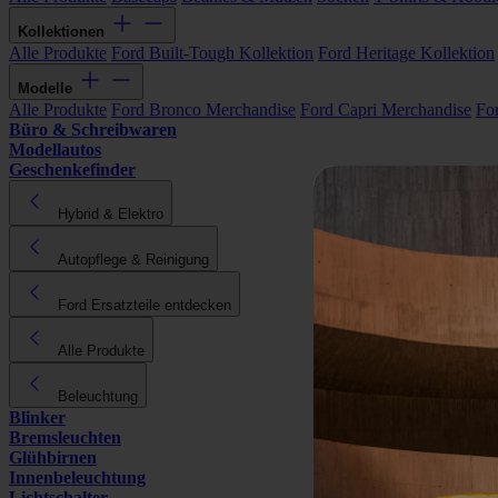
Kollektionen
Alle Produkte
Ford Built-Tough Kollektion
Ford Heritage Kollektion
Modelle
Alle Produkte
Ford Bronco Merchandise
Ford Capri Merchandise
Fo
Büro & Schreibwaren
Modellautos
Geschenkefinder
Hybrid & Elektro
Autopflege & Reinigung
Ford Ersatzteile entdecken
Alle Produkte
Beleuchtung
Blinker
Bremsleuchten
Glühbirnen
Innenbeleuchtung
Lichtschalter