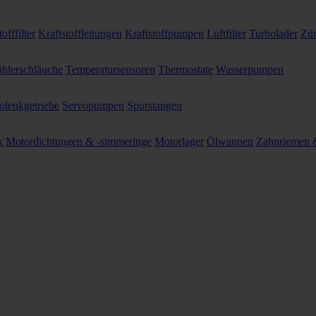
offfilter
Kraftstoffleitungen
Kraftstoffpumpen
Luftfilter
Turbolader
Zün
hlerschläuche
Temperatursensoren
Thermostate
Wasserpumpen
olenkgetriebe
Servopumpen
Spurstangen
k
Motordichtungen & -simmeringe
Motorlager
Ölwannen
Zahnriemen &