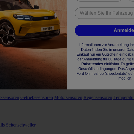
Anmeld
Informationen zur Verarbeitung I
Daten finden Sie in unserer Dat
Einkauf nur ein Gutschein einlösba
der Anmeldung für 60 Tage gültig u
Rabattcodes
einlösbar. Es gelt
Geschäftsbedingungen. Das Angebo
Ford Onlineshop (shop.ford.de) gül
möglich.
rksensoren
Getriebesensoren
Motorsensoren
Regensensoren
Temperatu
lls
Seitenschweller