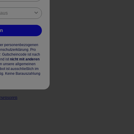
en
hrer personenbezogenen
enschutzerklärung. Pro
r. Gutscheincode ist nach
nd ist
nicht mit anderen
en unsere allgemeinen
t ist ausschließlich im
tig. Keine Barauszahlung
rsensoren