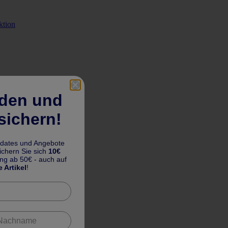
ktion
lden und
sichern!
pdates und Angebote
chern Sie sich
10€
ung ab 50€ - auch auf
e Artikel
!