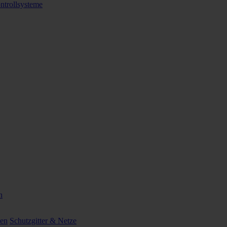
ntrollsysteme
n
ten
Schutzgitter & Netze