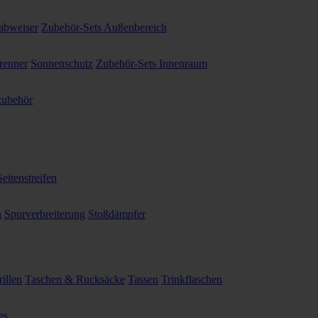
abweiser
Zubehör-Sets Außenbereich
renner
Sonnenschutz
Zubehör-Sets Innenraum
ubehör
Seitenstreifen
n
Spurverbreiterung
Stoßdämpfer
illen
Taschen & Rucksäcke
Tassen
Trinkflaschen
es