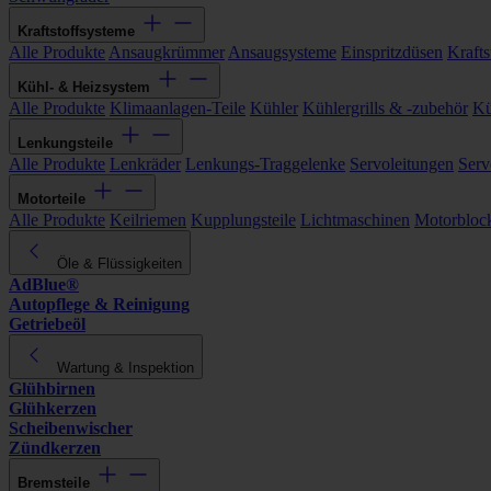
Kraftstoffsysteme
Alle Produkte
Ansaugkrümmer
Ansaugsysteme
Einspritzdüsen
Kraftst
Kühl- & Heizsystem
Alle Produkte
Klimaanlagen-Teile
Kühler
Kühlergrills & -zubehör
Kü
Lenkungsteile
Alle Produkte
Lenkräder
Lenkungs-Traggelenke
Servoleitungen
Serv
Motorteile
Alle Produkte
Keilriemen
Kupplungsteile
Lichtmaschinen
Motorbloc
Öle & Flüssigkeiten
AdBlue®
Autopflege & Reinigung
Getriebeöl
Wartung & Inspektion
Glühbirnen
Glühkerzen
Scheibenwischer
Zündkerzen
Bremsteile