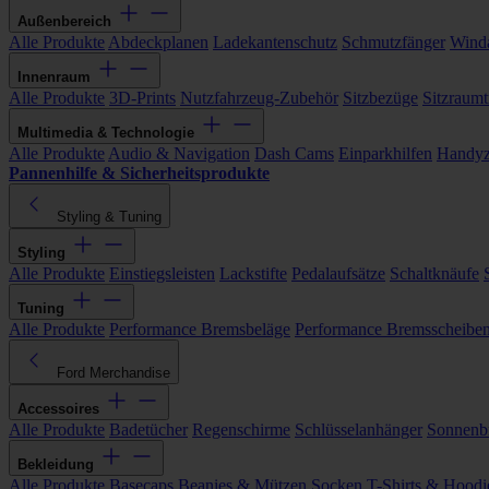
Außenbereich
Alle Produkte
Abdeckplanen
Ladekantenschutz
Schmutzfänger
Wind
Innenraum
Alle Produkte
3D-Prints
Nutzfahrzeug-Zubehör
Sitzbezüge
Sitzraumt
Multimedia & Technologie
Alle Produkte
Audio & Navigation
Dash Cams
Einparkhilfen
Handyz
Pannenhilfe & Sicherheitsprodukte
Styling & Tuning
Styling
Alle Produkte
Einstiegsleisten
Lackstifte
Pedalaufsätze
Schaltknäufe
Tuning
Alle Produkte
Performance Bremsbeläge
Performance Bremsscheibe
Ford Merchandise
Accessoires
Alle Produkte
Badetücher
Regenschirme
Schlüsselanhänger
Sonnenbr
Bekleidung
Alle Produkte
Basecaps
Beanies & Mützen
Socken
T-Shirts & Hoodi