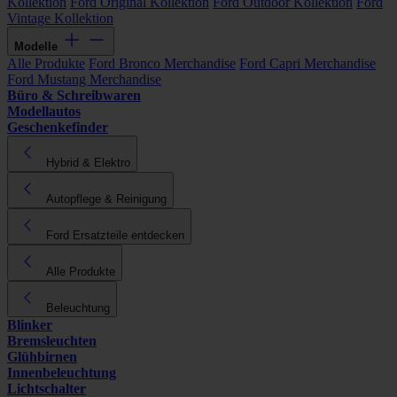
Kollektion
Ford Original Kollektion
Ford Outdoor Kollektion
Ford
Vintage Kollektion
Modelle
Alle Produkte
Ford Bronco Merchandise
Ford Capri Merchandise
Ford Mustang Merchandise
Büro & Schreibwaren
Modellautos
Geschenkefinder
Hybrid & Elektro
Autopflege & Reinigung
Ford Ersatzteile entdecken
Alle Produkte
Beleuchtung
Blinker
Bremsleuchten
Glühbirnen
Innenbeleuchtung
Lichtschalter