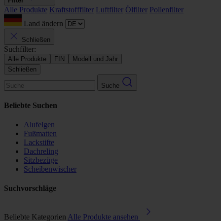
Filter
Alle Produkte
Kraftstofffilter
Luftfilter
Ölfilter
Pollenfilter
Land ändern
Schließen
Suchfilter:
Alle Produkte
FIN
Modell und Jahr
Schließen
Suche
Beliebte Suchen
Alufelgen
Fußmatten
Lackstifte
Dachreling
Sitzbezüge
Scheibenwischer
Suchvorschläge
Beliebte Kategorien
Alle Produkte ansehen