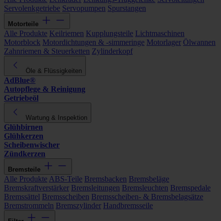
Servolenkgetriebe
Servopumpen
Spurstangen
Motorteile
Alle Produkte
Keilriemen
Kupplungsteile
Lichtmaschinen
Motorblock
Motordichtungen & -simmeringe
Motorlager
Ölwannen
Zahnriemen & Steuerketten
Zylinderkopf
Öle & Flüssigkeiten
AdBlue®
Autopflege & Reinigung
Getriebeöl
Wartung & Inspektion
Glühbirnen
Glühkerzen
Scheibenwischer
Zündkerzen
Bremsteile
Alle Produkte
ABS-Teile
Bremsbacken
Bremsbeläge
Bremskraftverstärker
Bremsleitungen
Bremsleuchten
Bremspedale
Bremssättel
Bremsscheiben
Bremsscheiben- & Bremsbelagsätze
Bremstrommeln
Bremszylinder
Handbremsseile