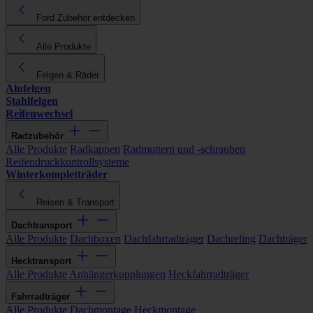
Ford Zubehör entdecken
Alle Produkte
Felgen & Räder
Alufelgen
Stahlfelgen
Reifenwechsel
Radzubehör
Alle Produkte
Radkappen
Radmuttern und -schrauben
Reifendruckkontrollsysteme
Winterkompletträder
Reisen & Transport
Dachtransport
Alle Produkte
Dachboxen
Dachfahrradträger
Dachreling
Dachträger
Hecktransport
Alle Produkte
Anhängerkupplungen
Heckfahrradträger
Fahrradträger
Alle Produkte
Dachmontage
Heckmontage