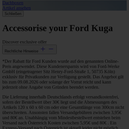
Dachboxen
A
Artikel ansehen
A
Schließen
Accessorise your Ford Kuga
Discover exclusive
offer
Rechtliche Hinweise
*Der Rabatt für Ford Kunden wurde auf den genannten Online-
Preis angewendet. Diese Kundenersparnis wird von Ford-Werke
GmbH (eingetragener Sitz Henry-Ford-Straße 1, 50735 Köln)
exklusiv für Privatkunden zur Verfügung gestellt. Das Angebot gilt
bis zum 09.08.2026 oder solange der Vorrat reicht und kann
jederzeit ohne Angabe von Gründen beendet werden.
Die Lieferung innerhalb Deutschlands erfolgt versandkostenfrei,
sofern der Bestellwert über 30€ liegt und die Abmessungen des
Artikels 120 x 60 x 60 cm oder eine Gesamtlänge von 300cm nicht
überschreiten. Ansonsten fallen Versandgebühren zwischen 3,95€
und 80€ an. Unabhängig vom Mindestbestellwert entstehen beim
Versand nach Österreich Kosten zwischen 5,95€ und 80€ . Ein
Express-Versand nach Österreich ist aktuell leider nicht möglich.