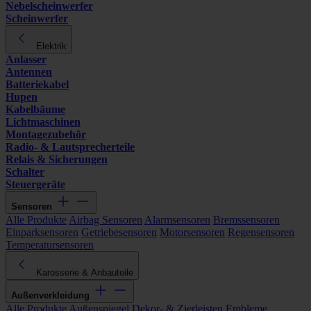
Nebelscheinwerfer
Scheinwerfer
Elektrik
Anlasser
Antennen
Batteriekabel
Hupen
Kabelbäume
Lichtmaschinen
Montagezubehör
Radio- & Lautsprecherteile
Relais & Sicherungen
Schalter
Steuergeräte
Sensoren
Alle Produkte
Airbag Sensoren
Alarmsensoren
Bremssensoren
Einparksensoren
Getriebesensoren
Motorsensoren
Regensensoren
Temperatursensoren
Karosserie & Anbauteile
Außenverkleidung
Alle Produkte
Außenspiegel
Dekor- & Zierleisten
Embleme