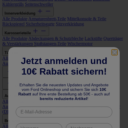
Kühlergrills
Seitenschweller
Innenverkleidung
Alle Produkte
Armaturenbrett-Teile
Mittelkonsole & Teile
Rückspiegel
Sicherheitsgurte
Sitzverkleidung
Karosserieteile
Alle Produkte
Abdeckungen & Schutzbleche
Lackstifte
Querträger
& Verstärkungen
Stoßstangen-Teile
Wischermotor
Türteile
Jetzt anmelden und
Alle Produkte
Schlösser & Schlüssel
Türdichtungen
Türgriffe
Außen
Türgriffe Innen
Türverkleidung
10€ Rabatt sichern!
Lackstifte
Erhalten Sie die neuesten Updates und Angebote
Mechanik
vom Ford Onlineshop und sichern Sie sich
10€
Rabatt
auf Ihre erste Bestellung ab 50€ - auch auf
Auspuffanlagen
bereits reduzierte Artikel
!
Alle Produkte
Abgaskrümmer
Auspuffdichtungen
Auspuffschalldämpfer
Katalysatoren
Lambdasonden
Partikelfilter
(DPF)
Bremsteile
Alle Produkte
ABS-Teile
Bremsbacken
Bremsbeläge