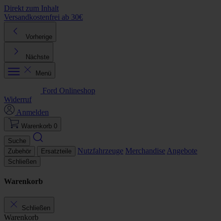
Direkt zum Inhalt
Versandkostenfrei ab 30€
K
Vorherige
Nächste
Menü
Ford Onlineshop
Widerruf
Anmelden
Warenkorb
0
Suche
Nutzfahrzeuge
Merchandise
Angebote
Zubehör
Ersatzteile
Schließen
Warenkorb
Schließen
Warenkorb