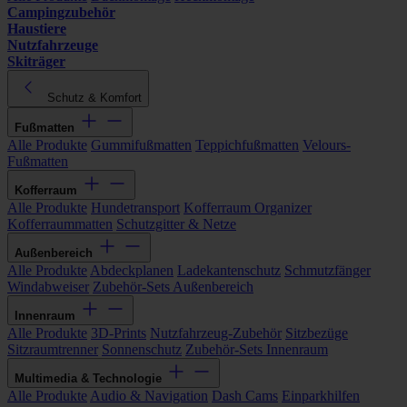
Campingzubehör
Haustiere
Nutzfahrzeuge
Skiträger
Schutz & Komfort
Fußmatten
Alle Produkte
Gummifußmatten
Teppichfußmatten
Velours-
Fußmatten
Kofferraum
Alle Produkte
Hundetransport
Kofferraum Organizer
Kofferraummatten
Schutzgitter & Netze
Außenbereich
Alle Produkte
Abdeckplanen
Ladekantenschutz
Schmutzfänger
Windabweiser
Zubehör-Sets Außenbereich
Innenraum
Alle Produkte
3D-Prints
Nutzfahrzeug-Zubehör
Sitzbezüge
Sitzraumtrenner
Sonnenschutz
Zubehör-Sets Innenraum
Multimedia & Technologie
Alle Produkte
Audio & Navigation
Dash Cams
Einparkhilfen