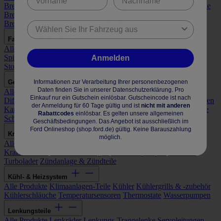
Bremskraftverstärker
Bremsleitungen
Bremsleuchten
Bremspedale
Bremssättel
Bremsscheiben
Bremsscheiben- & Bremsbelagsätze
Bremstrommeln
Bremszylinder
Handbremsseile
Fahrwerksteile
Alle Produkte
Blattfedern
Querlenker & Traggelenke
Radlager
Spiralfedern
Stabilisatoren
Stabilisatorlager & Koppelstangen
Anmelden
Stoßdämpfer
Informationen zur Verarbeitung Ihrer personenbezogenen
Getriebe & Antrieb
Daten finden Sie in unserer Datenschutzerklärung. Pro
Alle Produkte
Antriebswellen & Gelenke
Automatikgetriebe
Einkauf nur ein Gutschein einlösbar. Gutscheincode ist nach
Differenziale
Getriebedichtungen & -simmerringe
Getriebesensoren
der Anmeldung für 60 Tage gültig und ist
nicht mit anderen
Kardanwellen
Kupplungsteile
Lager, Zahnräder & Synchronringe
Rabattcodes
einlösbar. Es gelten unsere allgemeinen
Schaltgetriebe
Schwungräder
Geschäftsbedingungen. Das Angebot ist ausschließlich im
Ford Onlineshop (shop.ford.de) gültig. Keine Barauszahlung
Kraftstoffsysteme
möglich.
Alle Produkte
Ansaugkrümmer
Ansaugsysteme
Einspritzdüsen
Kraftstofffilter
Kraftstoffleitungen
Kraftstoffpumpen
Luftfilter
Turbolader
Zündanlage & Zündteile
Kühl- & Heizsystem
Alle Produkte
Klimaanlagen-Teile
Kühler
Kühlergrills & -zubehör
Kühlerschläuche
Temperatursensoren
Thermostate
Wasserpumpen
Lenkungsteile
Alle Produkte
Lenkräder
Lenkungs-Traggelenke
Servoleitungen