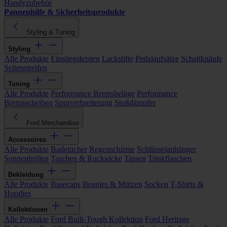
Handyzubehör
Pannenhilfe & Sicherheitsprodukte
Styling & Tuning
Styling
Alle Produkte
Einstiegsleisten
Lackstifte
Pedalaufsätze
Schaltknäufe
Seitenstreifen
Tuning
Alle Produkte
Performance Bremsbeläge
Performance
Bremsscheiben
Spurverbreiterung
Stoßdämpfer
Ford Merchandise
Accessoires
Alle Produkte
Badetücher
Regenschirme
Schlüsselanhänger
Sonnenbrillen
Taschen & Rucksäcke
Tassen
Trinkflaschen
Bekleidung
Alle Produkte
Basecaps
Beanies & Mützen
Socken
T-Shirts &
Hoodies
Kollektionen
Alle Produkte
Ford Built-Tough Kollektion
Ford Heritage