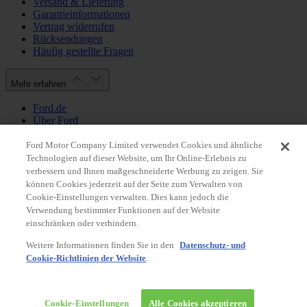
Versand & Lieferung
Garantieinformationen
Vertrag widerrufen
Rücksendungen
Häufig gestellte Fragen
Mehr erfahren
Ford.de
Über Ford
Cookie Richtlinien
Datenschutzbestimmungen
Ford Motor Company Limited verwendet Cookies und ähnliche
Impressum
Technologien auf dieser Website, um Ihr Online-Erlebnis zu
verbessern und Ihnen maßgeschneiderte Werbung zu zeigen. Sie
können Cookies jederzeit auf der Seite zum Verwalten von
Mein Konto
Cookie-Einstellungen verwalten. Dies kann jedoch die
Verwendung bestimmter Funktionen auf der Website
Login / Registrierung
einschränken oder verhindern.
Meine Bestellungen
Weitere Informationen finden Sie in den
Datenschutz- und
Land ändern
Cookie-Richtlinien der Website
.
Facebook
X
Instagram
Youtube
LinkedIn
© 2026 Ford-Werke-GmbH
Ford Onlineshop
Cookie-Einstellungen
Alle Cookies akzeptieren