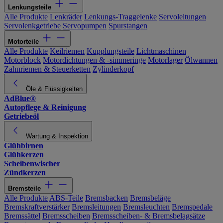
Lenkungsteile
Alle Produkte
Lenkräder
Lenkungs-Traggelenke
Servoleitungen
Servolenkgetriebe
Servopumpen
Spurstangen
Motorteile
Alle Produkte
Keilriemen
Kupplungsteile
Lichtmaschinen
Motorblock
Motordichtungen & -simmeringe
Motorlager
Ölwannen
Zahnriemen & Steuerketten
Zylinderkopf
Öle & Flüssigkeiten
AdBlue®
Autopflege & Reinigung
Getriebeöl
Wartung & Inspektion
Glühbirnen
Glühkerzen
Scheibenwischer
Zündkerzen
Bremsteile
Alle Produkte
ABS-Teile
Bremsbacken
Bremsbeläge
Bremskraftverstärker
Bremsleitungen
Bremsleuchten
Bremspedale
Bremssättel
Bremsscheiben
Bremsscheiben- & Bremsbelagsätze