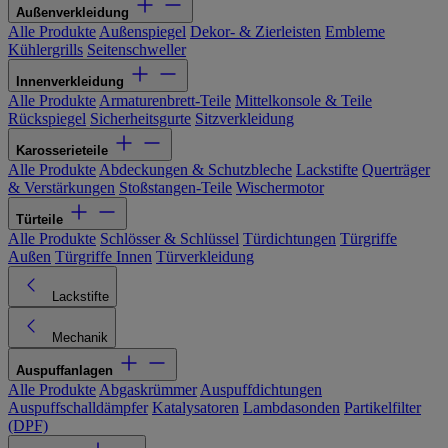
Außenverkleidung
Alle Produkte
Außenspiegel
Dekor- & Zierleisten
Embleme
Kühlergrills
Seitenschweller
Innenverkleidung
Alle Produkte
Armaturenbrett-Teile
Mittelkonsole & Teile
Rückspiegel
Sicherheitsgurte
Sitzverkleidung
Karosserieteile
Alle Produkte
Abdeckungen & Schutzbleche
Lackstifte
Querträger
& Verstärkungen
Stoßstangen-Teile
Wischermotor
Türteile
Alle Produkte
Schlösser & Schlüssel
Türdichtungen
Türgriffe
Außen
Türgriffe Innen
Türverkleidung
Lackstifte
Mechanik
Auspuffanlagen
Alle Produkte
Abgaskrümmer
Auspuffdichtungen
Auspuffschalldämpfer
Katalysatoren
Lambdasonden
Partikelfilter
(DPF)