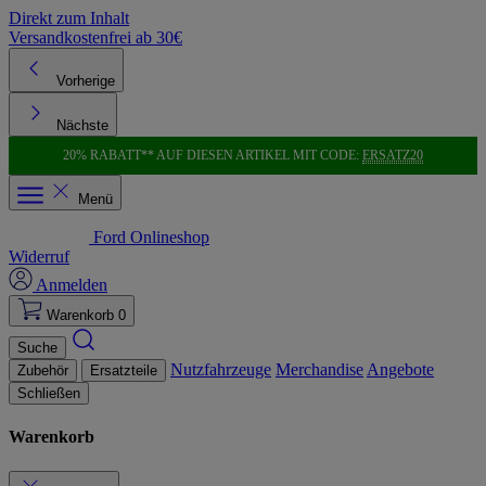
Direkt zum Inhalt
Versandkostenfrei ab 30€
K
Vorherige
Nächste
20% RABATT** AUF DIESEN ARTIKEL MIT CODE:
ERSATZ20
Menü
Ford Onlineshop
Widerruf
Anmelden
Warenkorb
0
Suche
Nutzfahrzeuge
Merchandise
Angebote
Zubehör
Ersatzteile
Schließen
Warenkorb