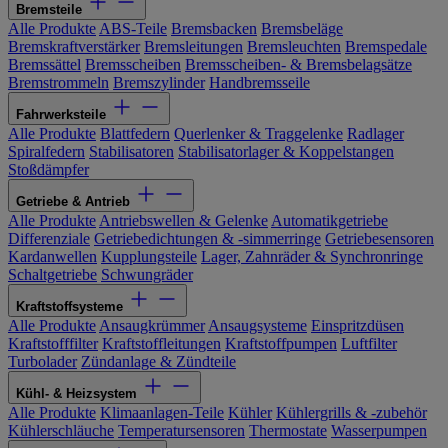
Bremsteile
Alle Produkte
ABS-Teile
Bremsbacken
Bremsbeläge
Bremskraftverstärker
Bremsleitungen
Bremsleuchten
Bremspedale
Bremssättel
Bremsscheiben
Bremsscheiben- & Bremsbelagsätze
Bremstrommeln
Bremszylinder
Handbremsseile
Fahrwerksteile
Alle Produkte
Blattfedern
Querlenker & Traggelenke
Radlager
Spiralfedern
Stabilisatoren
Stabilisatorlager & Koppelstangen
Stoßdämpfer
Getriebe & Antrieb
Alle Produkte
Antriebswellen & Gelenke
Automatikgetriebe
Differenziale
Getriebedichtungen & -simmerringe
Getriebesensoren
Kardanwellen
Kupplungsteile
Lager, Zahnräder & Synchronringe
Schaltgetriebe
Schwungräder
Kraftstoffsysteme
Alle Produkte
Ansaugkrümmer
Ansaugsysteme
Einspritzdüsen
Kraftstofffilter
Kraftstoffleitungen
Kraftstoffpumpen
Luftfilter
Turbolader
Zündanlage & Zündteile
Kühl- & Heizsystem
Alle Produkte
Klimaanlagen-Teile
Kühler
Kühlergrills & -zubehör
Kühlerschläuche
Temperatursensoren
Thermostate
Wasserpumpen