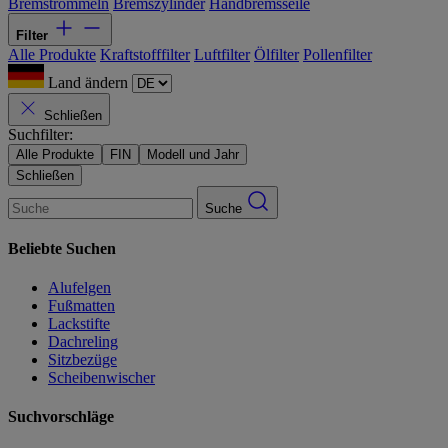
Bremstrommeln
Bremszylinder
Handbremsseile
Filter
Alle Produkte
Kraftstofffilter
Luftfilter
Ölfilter
Pollenfilter
Land ändern
Schließen
Suchfilter:
Alle Produkte
FIN
Modell und Jahr
Schließen
Suche
Beliebte Suchen
Alufelgen
Fußmatten
Lackstifte
Dachreling
Sitzbezüge
Scheibenwischer
Suchvorschläge