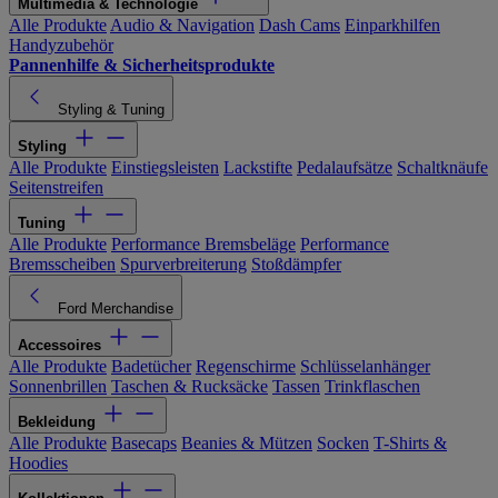
Multimedia & Technologie
Alle Produkte
Audio & Navigation
Dash Cams
Einparkhilfen
Handyzubehör
Pannenhilfe & Sicherheitsprodukte
Styling & Tuning
Styling
Alle Produkte
Einstiegsleisten
Lackstifte
Pedalaufsätze
Schaltknäufe
Seitenstreifen
Tuning
Alle Produkte
Performance Bremsbeläge
Performance
Bremsscheiben
Spurverbreiterung
Stoßdämpfer
Ford Merchandise
Accessoires
Alle Produkte
Badetücher
Regenschirme
Schlüsselanhänger
Sonnenbrillen
Taschen & Rucksäcke
Tassen
Trinkflaschen
Bekleidung
Alle Produkte
Basecaps
Beanies & Mützen
Socken
T-Shirts &
Hoodies