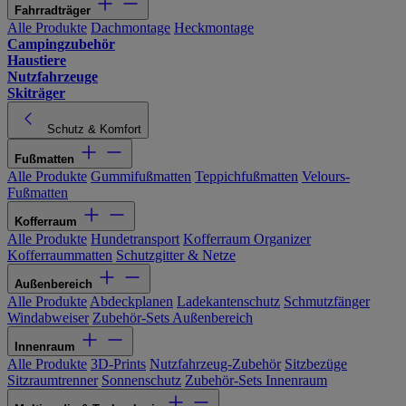
Fahrradträger
Alle Produkte
Dachmontage
Heckmontage
Campingzubehör
Haustiere
Nutzfahrzeuge
Skiträger
Schutz & Komfort
Fußmatten
Alle Produkte
Gummifußmatten
Teppichfußmatten
Velours-
Fußmatten
Kofferraum
Alle Produkte
Hundetransport
Kofferraum Organizer
Kofferraummatten
Schutzgitter & Netze
Außenbereich
Alle Produkte
Abdeckplanen
Ladekantenschutz
Schmutzfänger
Windabweiser
Zubehör-Sets Außenbereich
Innenraum
Alle Produkte
3D-Prints
Nutzfahrzeug-Zubehör
Sitzbezüge
Sitzraumtrenner
Sonnenschutz
Zubehör-Sets Innenraum