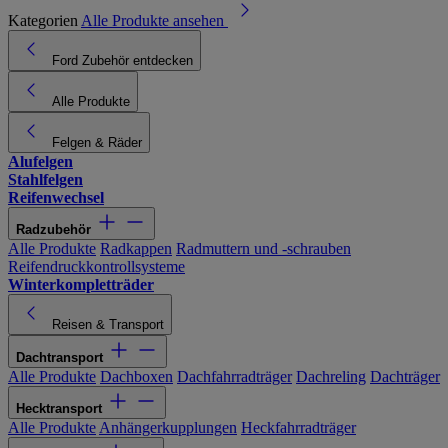
Kategorien
Alle Produkte ansehen
Ford Zubehör entdecken
Alle Produkte
Felgen & Räder
Alufelgen
Stahlfelgen
Reifenwechsel
Radzubehör
Alle Produkte
Radkappen
Radmuttern und -schrauben
Reifendruckkontrollsysteme
Winterkompletträder
Reisen & Transport
Dachtransport
Alle Produkte
Dachboxen
Dachfahrradträger
Dachreling
Dachträger
Hecktransport
Alle Produkte
Anhängerkupplungen
Heckfahrradträger