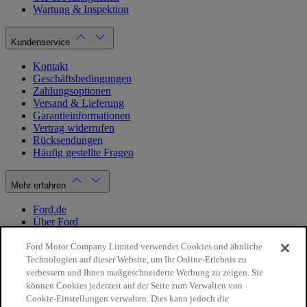
Wartung & Inspektion
Kundenservice
Kontakt
Geschäftsbedingungen
Zahlungsoptionen
Versand & Lieferung
Garantieinformationen
Vertrag widerrufen
Rücksendungen
Häufig gestellte Fragen
Mehr erfahren
Ford.de
Über Ford
Cookie Richtlinien
Datenschutzbestimmungen
Ford Motor Company Limited verwendet Cookies und ähnliche
Impressum
Technologien auf dieser Website, um Ihr Online-Erlebnis zu
verbessern und Ihnen maßgeschneiderte Werbung zu zeigen. Sie
können Cookies jederzeit auf der Seite zum Verwalten von
Mein Konto
Cookie-Einstellungen verwalten. Dies kann jedoch die