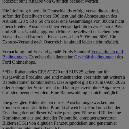
jederzeit ohne Angabe von Gründen beendet werden.
Die Lieferung innerhalb Deutschlands erfolgt versandkostenfrei,
sofern der Bestellwert über 30€ liegt und die Abmessungen des
Artikels 120 x 60 x 60 cm oder eine Gesamtlänge von 300cm nicht
überschreiten. Ansonsten fallen Versandgebühren zwischen 3,95€
und 80€ an. Unabhängig vom Mindestbestellwert entstehen beim
Versand nach Österreich Kosten zwischen 5,95€ und 80€ . Ein
Express-Versand nach Österreich ist aktuell leider nicht möglich.
Verpackung und Versand gemäß Fords Standard
Versandraten und
Bedingungen
. Es gelten die allgemeine
Geschäftsbedingungen
des
Ford Onlineshops.
**Die Rabattcodes ERSATZ20 und SUN25 gelten nur für
ausgewählte Produkte und sind miteinander, aber nicht mit weiteren
Rabattkationen kombinierbar. Das Angebot gilt bis zum 09.08.2026
oder solange der Vorrat reicht und kann jederzeit ohne Angabe von
Gründen beendet werden. Eine Barauszahlung ist nicht möglich.
Die gezeigten Bilder dienen nur zu Anschauungszwecken und
können vom tatsächlichen Produkt abweichen. Ford nutzt bei der
Erstellung der auf dieser Website gezeigten Filme und Bilder eine
Kombination aus traditioneller Fotografie, computergenerierten
Bildern (CGI) von digitalen Fahrzeugmodellen und generativer
künstlicher Intelligenz (Gen-AI).