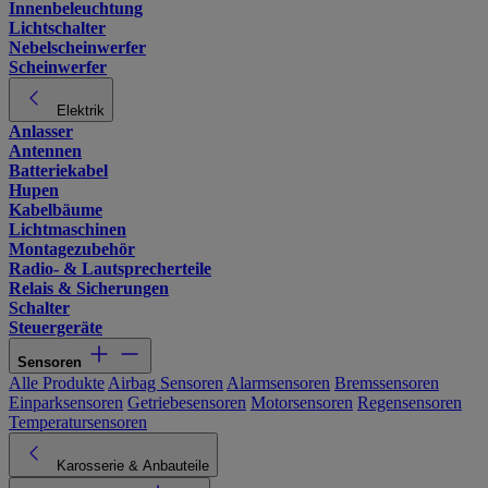
Innenbeleuchtung
Lichtschalter
Nebelscheinwerfer
Scheinwerfer
Elektrik
Anlasser
Antennen
Batteriekabel
Hupen
Kabelbäume
Lichtmaschinen
Montagezubehör
Radio- & Lautsprecherteile
Relais & Sicherungen
Schalter
Steuergeräte
Sensoren
Alle Produkte
Airbag Sensoren
Alarmsensoren
Bremssensoren
Einparksensoren
Getriebesensoren
Motorsensoren
Regensensoren
Temperatursensoren
Karosserie & Anbauteile