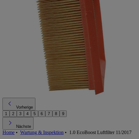
Vorherige
1
2
3
4
5
6
7
8
9
Nächste
Home
•
Wartung & Inspektion
•
1.0 EcoBoost Luftfilter 11/2017