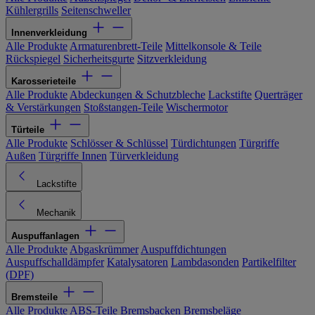
Kühlergrills
Seitenschweller
Innenverkleidung
Alle Produkte
Armaturenbrett-Teile
Mittelkonsole & Teile
Rückspiegel
Sicherheitsgurte
Sitzverkleidung
Karosserieteile
Alle Produkte
Abdeckungen & Schutzbleche
Lackstifte
Querträger
& Verstärkungen
Stoßstangen-Teile
Wischermotor
Türteile
Alle Produkte
Schlösser & Schlüssel
Türdichtungen
Türgriffe
Außen
Türgriffe Innen
Türverkleidung
Lackstifte
Mechanik
Auspuffanlagen
Alle Produkte
Abgaskrümmer
Auspuffdichtungen
Auspuffschalldämpfer
Katalysatoren
Lambdasonden
Partikelfilter
(DPF)
Bremsteile
Alle Produkte
ABS-Teile
Bremsbacken
Bremsbeläge