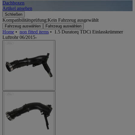
Dachboxen
A
Artikel ansehen
A
Schließen
Kompatibilitätsprüfung:
Kein Fahrzeug ausgewählt
Fahrzeug auswählen
Fahrzeug auswählen
Home
•
non fitted items
•
1.5 Duratorq TDCi Einlasskrümmer
Luftrohr 06/2015-