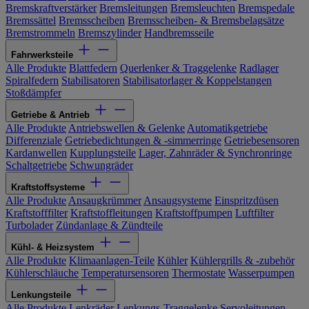
Bremskraftverstärker
Bremsleitungen
Bremsleuchten
Bremspedale
Bremssättel
Bremsscheiben
Bremsscheiben- & Bremsbelagsätze
Bremstrommeln
Bremszylinder
Handbremsseile
Fahrwerksteile
Alle Produkte
Blattfedern
Querlenker & Traggelenke
Radlager
Spiralfedern
Stabilisatoren
Stabilisatorlager & Koppelstangen
Stoßdämpfer
Getriebe & Antrieb
Alle Produkte
Antriebswellen & Gelenke
Automatikgetriebe
Differenziale
Getriebedichtungen & -simmerringe
Getriebesensoren
Kardanwellen
Kupplungsteile
Lager, Zahnräder & Synchronringe
Schaltgetriebe
Schwungräder
Kraftstoffsysteme
Alle Produkte
Ansaugkrümmer
Ansaugsysteme
Einspritzdüsen
Kraftstofffilter
Kraftstoffleitungen
Kraftstoffpumpen
Luftfilter
Turbolader
Zündanlage & Zündteile
Kühl- & Heizsystem
Alle Produkte
Klimaanlagen-Teile
Kühler
Kühlergrills & -zubehör
Kühlerschläuche
Temperatursensoren
Thermostate
Wasserpumpen
Lenkungsteile
Alle Produkte
Lenkräder
Lenkungs-Traggelenke
Servoleitungen