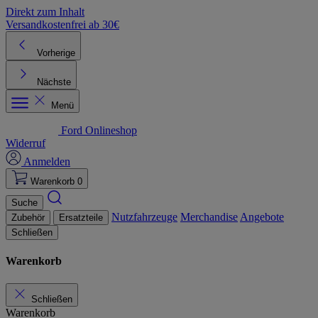
Direkt zum Inhalt
Versandkostenfrei ab 30€
K
Vorherige
Nächste
Menü
Ford Onlineshop
Widerruf
Anmelden
Warenkorb
0
Suche
Nutzfahrzeuge
Merchandise
Angebote
Zubehör
Ersatzteile
Schließen
Warenkorb
Schließen
Warenkorb