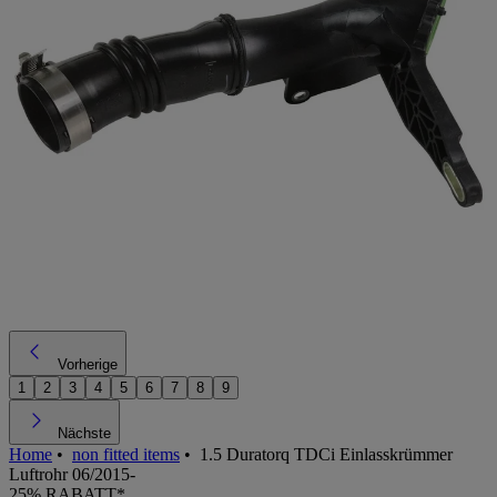
Vorherige
1
2
3
4
5
6
7
8
9
Nächste
Home
•
non fitted items
•
1.5 Duratorq TDCi Einlasskrümmer
Luftrohr 06/2015-
25% RABATT*