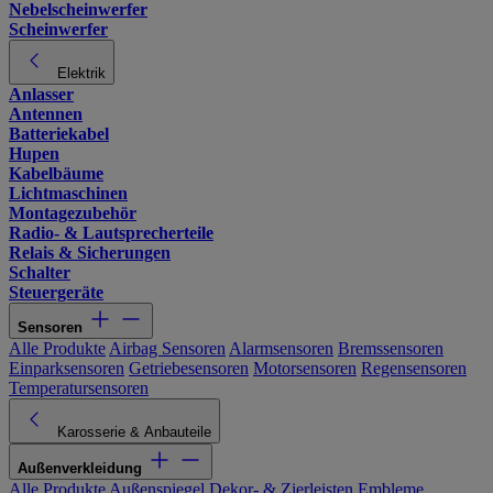
Nebelscheinwerfer
Scheinwerfer
Elektrik
Anlasser
Antennen
Batteriekabel
Hupen
Kabelbäume
Lichtmaschinen
Montagezubehör
Radio- & Lautsprecherteile
Relais & Sicherungen
Schalter
Steuergeräte
Sensoren
Alle Produkte
Airbag Sensoren
Alarmsensoren
Bremssensoren
Einparksensoren
Getriebesensoren
Motorsensoren
Regensensoren
Temperatursensoren
Karosserie & Anbauteile
Außenverkleidung
Alle Produkte
Außenspiegel
Dekor- & Zierleisten
Embleme