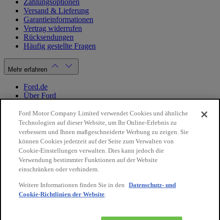
Zahlungsoptionen
Versand & Lieferung
Garantieinformationen
Vertrag widerrufen
Rücksendungen
Häufig gestellte Fragen
Mehr erfahren
Ford.de
Über Ford
Cookie Richtlinien
Datenschutzbestimmungen
Ford Motor Company Limited verwendet Cookies und ähnliche
Impressum
Technologien auf dieser Website, um Ihr Online-Erlebnis zu
verbessern und Ihnen maßgeschneiderte Werbung zu zeigen. Sie
können Cookies jederzeit auf der Seite zum Verwalten von
Mein Konto
Cookie-Einstellungen verwalten. Dies kann jedoch die
Verwendung bestimmter Funktionen auf der Website
Login / Registrierung
einschränken oder verhindern.
Meine Bestellungen
Weitere Informationen finden Sie in den
Datenschutz- und
Land ändern
Cookie-Richtlinien der Website
.
10€
auf Ihre
Facebook
X
Instagram
Youtube
LinkedIn
nächste
Bestellung