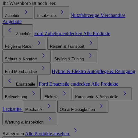
Ihr Warenkorb ist noch leer.
Nutzfahrzeuge
Merchandise
Zubehör
Ersatzteile
Angebote
Ford Zubehör entdecken
Alle Produkte
Zubehör
Felgen & Räder
Reisen & Transport
Schutz & Komfort
Styling & Tuning
Hybrid & Elektro
Autopflege & Reinigung
Ford Merchandise
Ford Ersatzteile entdecken
Alle Produkte
Ersatzteile
Beleuchtung
Elektrik
Karosserie & Anbauteile
Lackstifte
Mechanik
Öle & Flüssigkeiten
Wartung & Inspektion
Kategorien
Alle Produkte ansehen