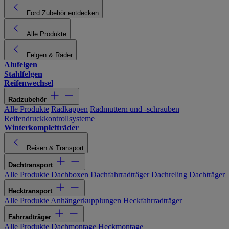
Ford Zubehör entdecken
Alle Produkte
Felgen & Räder
Alufelgen
Stahlfelgen
Reifenwechsel
Radzubehör
Alle Produkte
Radkappen
Radmuttern und -schrauben
Reifendruckkontrollsysteme
Winterkompletträder
Reisen & Transport
Dachtransport
Alle Produkte
Dachboxen
Dachfahrradträger
Dachreling
Dachträger
Hecktransport
Alle Produkte
Anhängerkupplungen
Heckfahrradträger
Fahrradträger
Alle Produkte
Dachmontage
Heckmontage