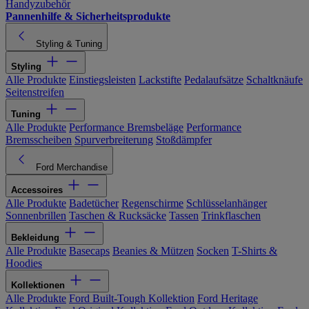
Handyzubehör
Pannenhilfe & Sicherheitsprodukte
Styling & Tuning
Styling
Alle Produkte
Einstiegsleisten
Lackstifte
Pedalaufsätze
Schaltknäufe
Seitenstreifen
Tuning
Alle Produkte
Performance Bremsbeläge
Performance
Bremsscheiben
Spurverbreiterung
Stoßdämpfer
Ford Merchandise
Accessoires
Alle Produkte
Badetücher
Regenschirme
Schlüsselanhänger
Sonnenbrillen
Taschen & Rucksäcke
Tassen
Trinkflaschen
Bekleidung
Alle Produkte
Basecaps
Beanies & Mützen
Socken
T-Shirts &
Hoodies
Kollektionen
Alle Produkte
Ford Built-Tough Kollektion
Ford Heritage