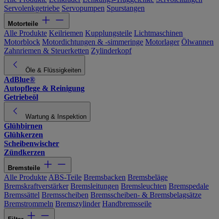
Servolenkgetriebe
Servopumpen
Spurstangen
Motorteile
Alle Produkte
Keilriemen
Kupplungsteile
Lichtmaschinen
Motorblock
Motordichtungen & -simmeringe
Motorlager
Ölwannen
Zahnriemen & Steuerketten
Zylinderkopf
Öle & Flüssigkeiten
AdBlue®
Autopflege & Reinigung
Getriebeöl
Wartung & Inspektion
Glühbirnen
Glühkerzen
Scheibenwischer
Zündkerzen
Bremsteile
Alle Produkte
ABS-Teile
Bremsbacken
Bremsbeläge
Bremskraftverstärker
Bremsleitungen
Bremsleuchten
Bremspedale
Bremssättel
Bremsscheiben
Bremsscheiben- & Bremsbelagsätze
Bremstrommeln
Bremszylinder
Handbremsseile