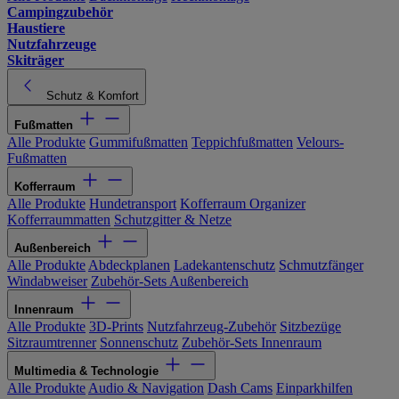
Campingzubehör
Haustiere
Nutzfahrzeuge
Skiträger
Schutz & Komfort
Fußmatten
Alle Produkte
Gummifußmatten
Teppichfußmatten
Velours-
Fußmatten
Kofferraum
Alle Produkte
Hundetransport
Kofferraum Organizer
Kofferraummatten
Schutzgitter & Netze
Außenbereich
Alle Produkte
Abdeckplanen
Ladekantenschutz
Schmutzfänger
Windabweiser
Zubehör-Sets Außenbereich
Innenraum
Alle Produkte
3D-Prints
Nutzfahrzeug-Zubehör
Sitzbezüge
Sitzraumtrenner
Sonnenschutz
Zubehör-Sets Innenraum
Multimedia & Technologie
Alle Produkte
Audio & Navigation
Dash Cams
Einparkhilfen