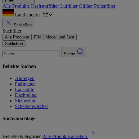
Filter
Alle Produkte
Kraftstofffilter
Luftfilter
Ölfilter
Pollenfilter
Land ändern
Schließen
Suchfilter:
Alle Produkte
FIN
Modell und Jahr
Schließen
Suche
Beliebte Suchen
Alufelgen
Fußmatten
Lackstifte
Dachreling
Sitzbezüge
Scheibenwischer
Suchvorschläge
Beliebte Kategorien
Alle Produkte ansehen