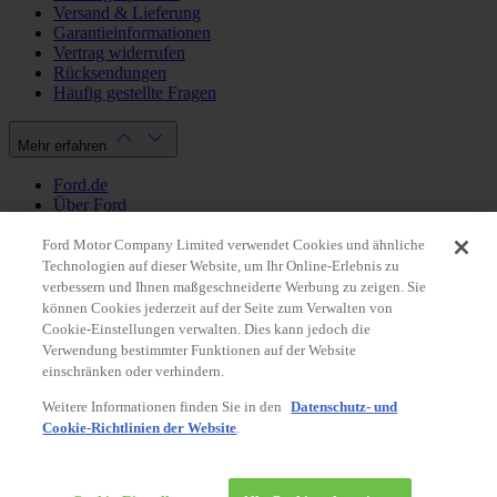
Versand & Lieferung
Garantieinformationen
Vertrag widerrufen
Rücksendungen
Häufig gestellte Fragen
Mehr erfahren
Ford.de
Über Ford
Cookie Richtlinien
Datenschutzbestimmungen
Ford Motor Company Limited verwendet Cookies und ähnliche
Impressum
Technologien auf dieser Website, um Ihr Online-Erlebnis zu
verbessern und Ihnen maßgeschneiderte Werbung zu zeigen. Sie
können Cookies jederzeit auf der Seite zum Verwalten von
Mein Konto
Cookie-Einstellungen verwalten. Dies kann jedoch die
Verwendung bestimmter Funktionen auf der Website
Login / Registrierung
einschränken oder verhindern.
Meine Bestellungen
Weitere Informationen finden Sie in den
Datenschutz- und
Land ändern
Cookie-Richtlinien der Website
.
Facebook
X
Instagram
Youtube
LinkedIn
© 2026 Ford-Werke-GmbH
Ford Onlineshop