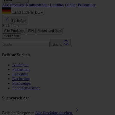
Filter
Alle Produkte
Kraftstofffilter
Luftfilter
Ölfilter
Pollenfilter
Land ändern
Schließen
Suchfilter:
Alle Produkte
FIN
Modell und Jahr
Schließen
Suche
Beliebte Suchen
Alufelgen
Fußmatten
Lackstifte
Dachreling
Sitzbezüge
Scheibenwischer
Suchvorschläge
Beliebte Kategorien
Alle Produkte ansehen