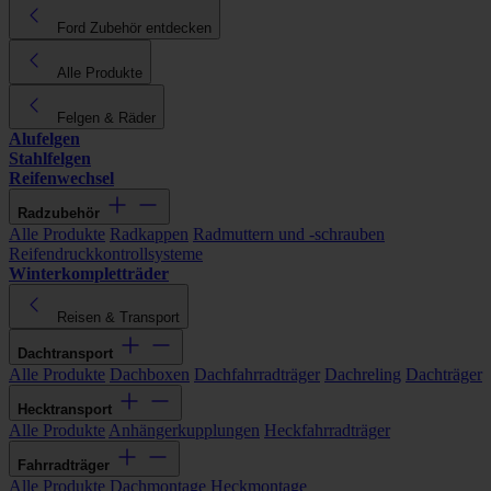
Ford Zubehör entdecken
Alle Produkte
Felgen & Räder
Alufelgen
Stahlfelgen
Reifenwechsel
Radzubehör
Alle Produkte
Radkappen
Radmuttern und -schrauben
Reifendruckkontrollsysteme
Winterkompletträder
Reisen & Transport
Dachtransport
Alle Produkte
Dachboxen
Dachfahrradträger
Dachreling
Dachträger
Hecktransport
Alle Produkte
Anhängerkupplungen
Heckfahrradträger
Fahrradträger
Alle Produkte
Dachmontage
Heckmontage