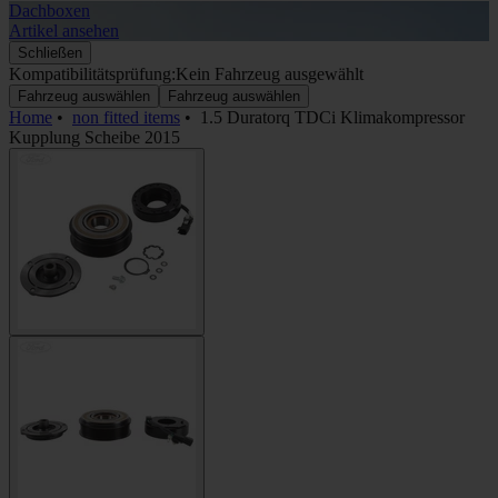
Dachboxen
A
Artikel ansehen
A
Schließen
Kompatibilitätsprüfung:
Kein Fahrzeug ausgewählt
Fahrzeug auswählen
Fahrzeug auswählen
Home
•
non fitted items
•
1.5 Duratorq TDCi Klimakompressor
Kupplung Scheibe 2015