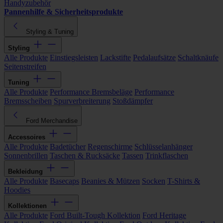
Handyzubehör
Pannenhilfe & Sicherheitsprodukte
Styling & Tuning
Styling
Alle Produkte
Einstiegsleisten
Lackstifte
Pedalaufsätze
Schaltknäufe
Seitenstreifen
Tuning
Alle Produkte
Performance Bremsbeläge
Performance
Bremsscheiben
Spurverbreiterung
Stoßdämpfer
Ford Merchandise
Accessoires
Alle Produkte
Badetücher
Regenschirme
Schlüsselanhänger
Sonnenbrillen
Taschen & Rucksäcke
Tassen
Trinkflaschen
Bekleidung
Alle Produkte
Basecaps
Beanies & Mützen
Socken
T-Shirts &
Hoodies
Kollektionen
Alle Produkte
Ford Built-Tough Kollektion
Ford Heritage