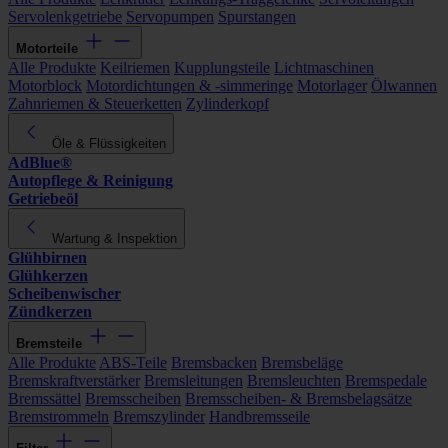
Servolenkgetriebe
Servopumpen
Spurstangen
Motorteile
Alle Produkte
Keilriemen
Kupplungsteile
Lichtmaschinen
Motorblock
Motordichtungen & -simmeringe
Motorlager
Ölwannen
Zahnriemen & Steuerketten
Zylinderkopf
Öle & Flüssigkeiten
AdBlue®
Autopflege & Reinigung
Getriebeöl
Wartung & Inspektion
Glühbirnen
Glühkerzen
Scheibenwischer
Zündkerzen
Bremsteile
Alle Produkte
ABS-Teile
Bremsbacken
Bremsbeläge
Bremskraftverstärker
Bremsleitungen
Bremsleuchten
Bremspedale
Bremssättel
Bremsscheiben
Bremsscheiben- & Bremsbelagsätze
Bremstrommeln
Bremszylinder
Handbremsseile