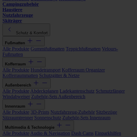
Campingzubehör
Haustiere
Nutzfahrzeuge
Skiträger
Schutz & Komfort
Fußmatten
Alle Produkte
Gummifußmatten
Teppichfußmatten
Velours-
Fußmatten
Kofferraum
Alle Produkte
Hundetransport
Kofferraum Organizer
Kofferraummatten
Schutzgitter & Netze
Außenbereich
Alle Produkte
Abdeckplanen
Ladekantenschutz
Schmutzfänger
Windabweiser
Zubehör-Sets Außenbereich
Innenraum
Alle Produkte
3D-Prints
Nutzfahrzeug-Zubehör
Sitzbezüge
Sitzraumtrenner
Sonnenschutz
Zubehör-Sets Innenraum
Multimedia & Technologie
Alle Produkte
Audio & Navigation
Dash Cams
Einparkhilfen