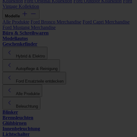
Kollektion
Ford Original Kollektion
Ford Outdoor Kollektion
Ford
Vintage Kollektion
Modelle
Alle Produkte
Ford Bronco Merchandise
Ford Capri Merchandise
Ford Mustang Merchandise
Büro & Schreibwaren
Modellautos
Geschenkefinder
Hybrid & Elektro
Autopflege & Reinigung
Ford Ersatzteile entdecken
Alle Produkte
Beleuchtung
Blinker
Bremsleuchten
Glühbirnen
Innenbeleuchtung
Lichtschalter