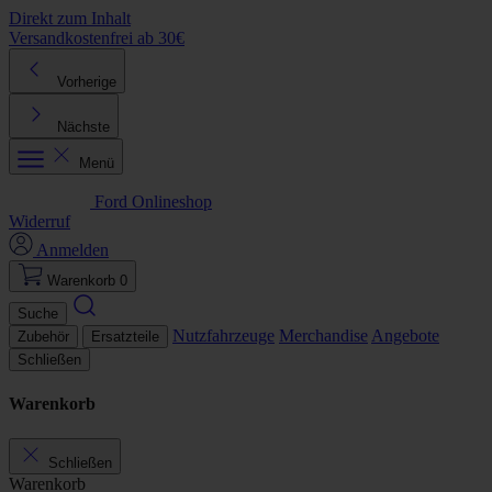
Direkt zum Inhalt
Versandkostenfrei ab 30€
K
Vorherige
Nächste
Menü
Ford Onlineshop
Widerruf
Anmelden
Warenkorb
0
Suche
Nutzfahrzeuge
Merchandise
Angebote
Zubehör
Ersatzteile
Schließen
Warenkorb
Schließen
Warenkorb