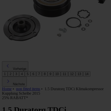
Vorherige
1
2
3
4
5
6
7
8
9
10
11
12
13
14
Nächste
Home
•
non fitted items
•
1.5 Duratorq TDCi Klimakompressor
Kupplung Scheibe 2015
25% RABATT*
1.5 Duratorq TDCi