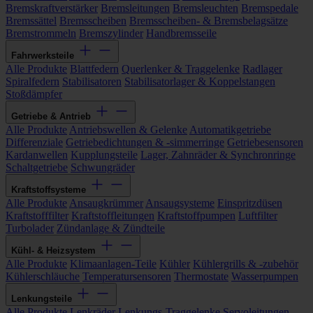
Bremskraftverstärker
Bremsleitungen
Bremsleuchten
Bremspedale
Bremssättel
Bremsscheiben
Bremsscheiben- & Bremsbelagsätze
Bremstrommeln
Bremszylinder
Handbremsseile
Fahrwerksteile
Alle Produkte
Blattfedern
Querlenker & Traggelenke
Radlager
Spiralfedern
Stabilisatoren
Stabilisatorlager & Koppelstangen
Stoßdämpfer
Getriebe & Antrieb
Alle Produkte
Antriebswellen & Gelenke
Automatikgetriebe
Differenziale
Getriebedichtungen & -simmerringe
Getriebesensoren
Kardanwellen
Kupplungsteile
Lager, Zahnräder & Synchronringe
Schaltgetriebe
Schwungräder
Kraftstoffsysteme
Alle Produkte
Ansaugkrümmer
Ansaugsysteme
Einspritzdüsen
Kraftstofffilter
Kraftstoffleitungen
Kraftstoffpumpen
Luftfilter
Turbolader
Zündanlage & Zündteile
Kühl- & Heizsystem
Alle Produkte
Klimaanlagen-Teile
Kühler
Kühlergrills & -zubehör
Kühlerschläuche
Temperatursensoren
Thermostate
Wasserpumpen
Lenkungsteile
Alle Produkte
Lenkräder
Lenkungs-Traggelenke
Servoleitungen