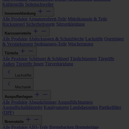
Kühlergrills
Seitenschweller
Innenverkleidung
Alle Produkte
Armaturenbrett-Teile
Mittelkonsole & Teile
Rückspiegel
Sicherheitsgurte
Sitzverkleidung
Karosserieteile
Alle Produkte
Abdeckungen & Schutzbleche
Lackstifte
Querträger
& Verstärkungen
Stoßstangen-Teile
Wischermotor
Türteile
Alle Produkte
Schlösser & Schlüssel
Türdichtungen
Türgriffe
Außen
Türgriffe Innen
Türverkleidung
Lackstifte
Mechanik
Auspuffanlagen
Alle Produkte
Abgaskrümmer
Auspuffdichtungen
Auspuffschalldämpfer
Katalysatoren
Lambdasonden
Partikelfilter
(DPF)
Bremsteile
Alle Produkte
ABS-Teile
Bremsbacken
Bremsbeläge