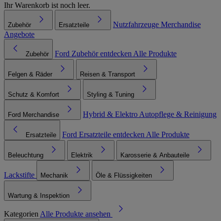
Ihr Warenkorb ist noch leer.
Nutzfahrzeuge
Merchandise
Zubehör
Ersatzteile
Angebote
Ford Zubehör entdecken
Alle Produkte
Zubehör
Felgen & Räder
Reisen & Transport
Schutz & Komfort
Styling & Tuning
Hybrid & Elektro
Autopflege & Reinigung
Ford Merchandise
Ford Ersatzteile entdecken
Alle Produkte
Ersatzteile
Beleuchtung
Elektrik
Karosserie & Anbauteile
Lackstifte
Mechanik
Öle & Flüssigkeiten
Wartung & Inspektion
Kategorien
Alle Produkte ansehen