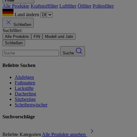
Filter
Alle Produkte
Kraftstofffilter
Luftfilter
Ölfilter
Pollenfilter
Land ändern
Schließen
Suchfilter:
Alle Produkte
FIN
Modell und Jahr
Schließen
Suche
Beliebte Suchen
Alufelgen
Fußmatten
Lackstifte
Dachreling
Sitzbezüge
Scheibenwischer
Suchvorschläge
Beliebte Kategorien
Alle Produkte ansehen