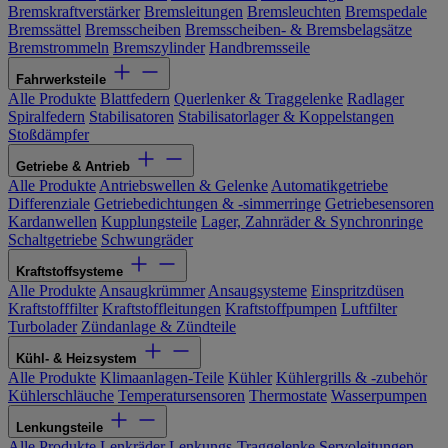
Bremskraftverstärker
Bremsleitungen
Bremsleuchten
Bremspedale
Bremssättel
Bremsscheiben
Bremsscheiben- & Bremsbelagsätze
Bremstrommeln
Bremszylinder
Handbremsseile
Fahrwerksteile
Alle Produkte
Blattfedern
Querlenker & Traggelenke
Radlager
Spiralfedern
Stabilisatoren
Stabilisatorlager & Koppelstangen
Stoßdämpfer
Getriebe & Antrieb
Alle Produkte
Antriebswellen & Gelenke
Automatikgetriebe
Differenziale
Getriebedichtungen & -simmerringe
Getriebesensoren
Kardanwellen
Kupplungsteile
Lager, Zahnräder & Synchronringe
Schaltgetriebe
Schwungräder
Kraftstoffsysteme
Alle Produkte
Ansaugkrümmer
Ansaugsysteme
Einspritzdüsen
Kraftstofffilter
Kraftstoffleitungen
Kraftstoffpumpen
Luftfilter
Turbolader
Zündanlage & Zündteile
Kühl- & Heizsystem
Alle Produkte
Klimaanlagen-Teile
Kühler
Kühlergrills & -zubehör
Kühlerschläuche
Temperatursensoren
Thermostate
Wasserpumpen
Lenkungsteile
Alle Produkte
Lenkräder
Lenkungs-Traggelenke
Servoleitungen