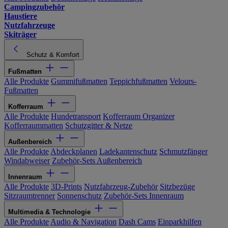
Campingzubehör
Haustiere
Nutzfahrzeuge
Skiträger
Schutz & Komfort
Fußmatten
Alle Produkte
Gummifußmatten
Teppichfußmatten
Velours-
Fußmatten
Kofferraum
Alle Produkte
Hundetransport
Kofferraum Organizer
Kofferraummatten
Schutzgitter & Netze
Außenbereich
Alle Produkte
Abdeckplanen
Ladekantenschutz
Schmutzfänger
Windabweiser
Zubehör-Sets Außenbereich
Innenraum
Alle Produkte
3D-Prints
Nutzfahrzeug-Zubehör
Sitzbezüge
Sitzraumtrenner
Sonnenschutz
Zubehör-Sets Innenraum
Multimedia & Technologie
Alle Produkte
Audio & Navigation
Dash Cams
Einparkhilfen