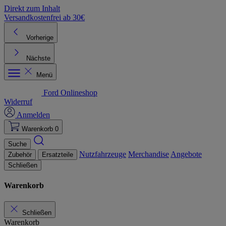
Direkt zum Inhalt
Versandkostenfrei ab 30€
K
Vorherige
Nächste
Menü
Ford Onlineshop
Widerruf
Anmelden
Warenkorb
0
Suche
Nutzfahrzeuge
Merchandise
Angebote
Zubehör
Ersatzteile
Schließen
Warenkorb
Schließen
Warenkorb