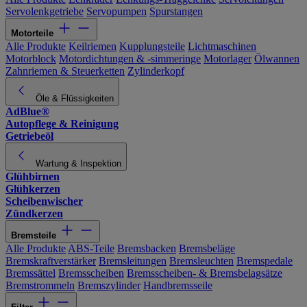
Servolenkgetriebe
Servopumpen
Spurstangen
Motorteile
Alle Produkte
Keilriemen
Kupplungsteile
Lichtmaschinen
Motorblock
Motordichtungen & -simmeringe
Motorlager
Ölwannen
Zahnriemen & Steuerketten
Zylinderkopf
Öle & Flüssigkeiten
AdBlue®
Autopflege & Reinigung
Getriebeöl
Wartung & Inspektion
Glühbirnen
Glühkerzen
Scheibenwischer
Zündkerzen
Bremsteile
Alle Produkte
ABS-Teile
Bremsbacken
Bremsbeläge
Bremskraftverstärker
Bremsleitungen
Bremsleuchten
Bremspedale
Bremssättel
Bremsscheiben
Bremsscheiben- & Bremsbelagsätze
Bremstrommeln
Bremszylinder
Handbremsseile