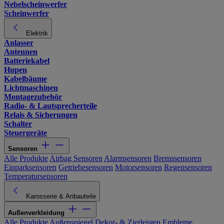
Nebelscheinwerfer
Scheinwerfer
Elektrik
Anlasser
Antennen
Batteriekabel
Hupen
Kabelbäume
Lichtmaschinen
Montagezubehör
Radio- & Lautsprecherteile
Relais & Sicherungen
Schalter
Steuergeräte
Sensoren
Alle Produkte
Airbag Sensoren
Alarmsensoren
Bremssensoren
Einparksensoren
Getriebesensoren
Motorsensoren
Regensensoren
Temperatursensoren
Karosserie & Anbauteile
Außenverkleidung
Alle Produkte
Außenspiegel
Dekor- & Zierleisten
Embleme