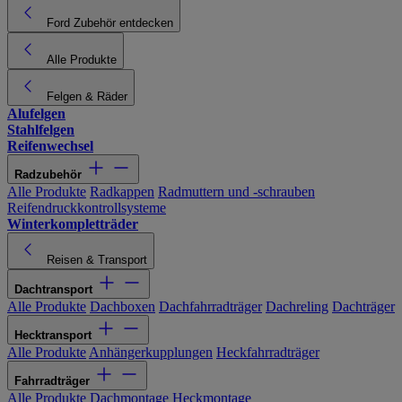
Ford Zubehör entdecken
Alle Produkte
Felgen & Räder
Alufelgen
Stahlfelgen
Reifenwechsel
Radzubehör
Alle Produkte
Radkappen
Radmuttern und -schrauben
Reifendruckkontrollsysteme
Winterkompletträder
Reisen & Transport
Dachtransport
Alle Produkte
Dachboxen
Dachfahrradträger
Dachreling
Dachträger
Hecktransport
Alle Produkte
Anhängerkupplungen
Heckfahrradträger
Fahrradträger
Alle Produkte
Dachmontage
Heckmontage