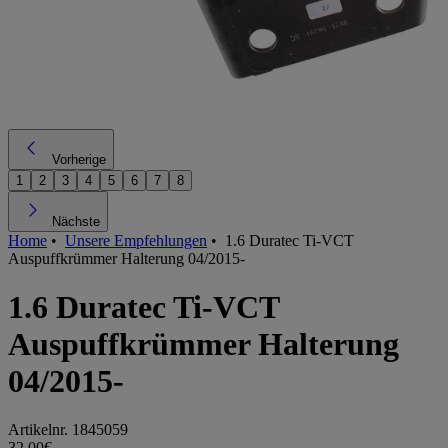
Vorherige
1
2
3
4
5
6
7
8
Nächste
Home
•
Unsere Empfehlungen
•
1.6 Duratec Ti-VCT
Auspuffkrümmer Halterung 04/2015-
1.6 Duratec Ti-VCT
Auspuffkrümmer Halterung
04/2015-
Artikelnr.
1845059
32,00€