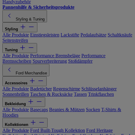
Handyzubehör
Pannenhilfe & Sicherheitsprodukte
Styling & Tuning
Styling
Alle Produkte
Einstiegsleisten
Lackstifte
Pedalaufsätze
Schaltknäufe
Seitenstreifen
Tuning
Alle Produkte
Performance Bremsbeläge
Performance
Bremsscheiben
Spurverbreiterung
Stoßdämpfer
Ford Merchandise
Accessoires
Alle Produkte
Badetücher
Regenschirme
Schlüsselanhänger
Sonnenbrillen
Taschen & Rucksäcke
Tassen
Trinkflaschen
Bekleidung
Alle Produkte
Basecaps
Beanies & Mützen
Socken
T-Shirts &
Hoodies
Kollektionen
Alle Produkte
Ford Built-Tough Kollektion
Ford Heritage