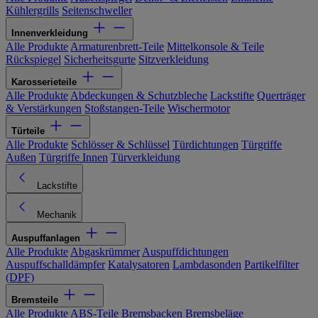
Kühlergrills
Seitenschweller
Innenverkleidung
Alle Produkte
Armaturenbrett-Teile
Mittelkonsole & Teile
Rückspiegel
Sicherheitsgurte
Sitzverkleidung
Karosserieteile
Alle Produkte
Abdeckungen & Schutzbleche
Lackstifte
Querträger
& Verstärkungen
Stoßstangen-Teile
Wischermotor
Türteile
Alle Produkte
Schlösser & Schlüssel
Türdichtungen
Türgriffe
Außen
Türgriffe Innen
Türverkleidung
Lackstifte
Mechanik
Auspuffanlagen
Alle Produkte
Abgaskrümmer
Auspuffdichtungen
Auspuffschalldämpfer
Katalysatoren
Lambdasonden
Partikelfilter
(DPF)
Bremsteile
Alle Produkte
ABS-Teile
Bremsbacken
Bremsbeläge