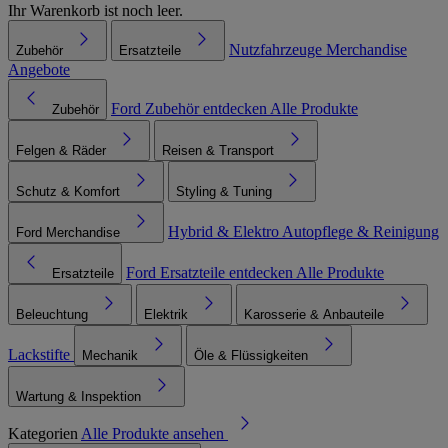
Ihr Warenkorb ist noch leer.
Nutzfahrzeuge
Merchandise
Zubehör
Ersatzteile
Angebote
Ford Zubehör entdecken
Alle Produkte
Zubehör
Felgen & Räder
Reisen & Transport
Schutz & Komfort
Styling & Tuning
Hybrid & Elektro
Autopflege & Reinigung
Ford Merchandise
Ford Ersatzteile entdecken
Alle Produkte
Ersatzteile
Beleuchtung
Elektrik
Karosserie & Anbauteile
Lackstifte
Mechanik
Öle & Flüssigkeiten
Wartung & Inspektion
Kategorien
Alle Produkte ansehen