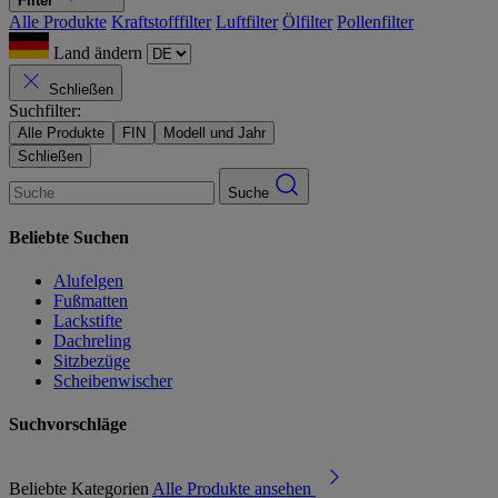
Filter
Alle Produkte
Kraftstofffilter
Luftfilter
Ölfilter
Pollenfilter
Land ändern
Schließen
Suchfilter:
Alle Produkte
FIN
Modell und Jahr
Schließen
Suche
Beliebte Suchen
Alufelgen
Fußmatten
Lackstifte
Dachreling
Sitzbezüge
Scheibenwischer
Suchvorschläge
Beliebte Kategorien
Alle Produkte ansehen