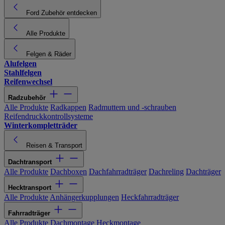
Ford Zubehör entdecken
Alle Produkte
Felgen & Räder
Alufelgen
Stahlfelgen
Reifenwechsel
Radzubehör
Alle Produkte
Radkappen
Radmuttern und -schrauben
Reifendruckkontrollsysteme
Winterkompletträder
Reisen & Transport
Dachtransport
Alle Produkte
Dachboxen
Dachfahrradträger
Dachreling
Dachträger
Hecktransport
Alle Produkte
Anhängerkupplungen
Heckfahrradträger
Fahrradträger
Alle Produkte
Dachmontage
Heckmontage