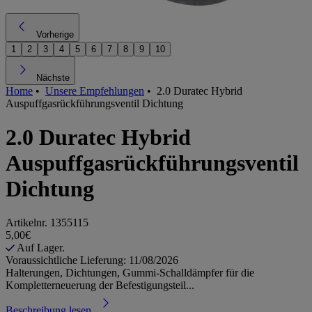
Vorherige
1
2
3
4
5
6
7
8
9
10
Nächste
Home
•
Unsere Empfehlungen
•
2.0 Duratec Hybrid
Auspuffgasrückführungsventil Dichtung
2.0 Duratec Hybrid
Auspuffgasrückführungsventil
Dichtung
Artikelnr.
1355115
5,00€
Auf Lager.
Voraussichtliche Lieferung: 11/08/2026
Halterungen, Dichtungen, Gummi-Schalldämpfer für die
Kompletterneuerung der Befestigungsteil...
Beschreibung lesen