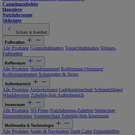
Campingzubehör
Haustiere
Nutzfahrzeuge
Skiträger
Schutz & Komfort
Fußmatten
Alle Produkte
Gummifußmatten
Teppichfußmatten
Velours-
Fußmatten
Kofferraum
Alle Produkte
Hundetransport
Kofferraum Organizer
Kofferraummatten
Schutzgitter & Netze
Außenbereich
Alle Produkte
Abdeckplanen
Ladekantenschutz
Schmutzfänger
Windabweiser
Zubehör-Sets Außenbereich
Innenraum
Alle Produkte
3D-Prints
Nutzfahrzeug-Zubehör
Sitzbezüge
Sitzraumtrenner
Sonnenschutz
Zubehör-Sets Innenraum
Multimedia & Technologie
Alle Produkte
Audio & Navigation
Dash Cams
Einparkhilfen