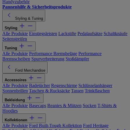
Handyzubehör
Pannenhilfe & Sicherheitsprodukte
Styling & Tuning
Styling
Alle Produkte
Einstiegsleisten
Lackstifte
Pedalaufsätze
Schaltknäufe
Seitenstreifen
Tuning
Alle Produkte
Performance Bremsbeläge
Performance
Bremsscheiben
Spurverbreiterung
Stoßdämpfer
Ford Merchandise
Accessoires
Alle Produkte
Badetücher
Regenschirme
Schlüsselanhänger
Sonnenbrillen
Taschen & Rucksäcke
Tassen
Trinkflaschen
Bekleidung
Alle Produkte
Basecaps
Beanies & Mützen
Socken
T-Shirts &
Hoodies
Kollektionen
Alle Produkte
Ford Built-Tough Kollektion
Ford Heritage