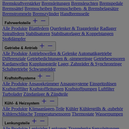
Bremskraftverstärker
Bremsleitungen
Bremsleuchten
Bremspedale
Bremssättel
Bremsscheiben
Bremsscheiben- & Bremsbelagsätze
Bremstrommeln
Bremszylinder
Handbremsseile
Fahrwerksteile
Alle Produkte
Blattfedern
Querlenker & Traggelenke
Radlager
Spiralfedern
Stabilisatoren
Stabilisatorlager & Koppelstangen
Stoßdämpfer
Getriebe & Antrieb
Alle Produkte
Antriebswellen & Gelenke
Automatikgetriebe
Differenziale
Getriebedichtungen & -simmerringe
Getriebesensoren
Kardanwellen
Kupplungsteile
Lager, Zahnräder & Synchronringe
Schaltgetriebe
Schwungräder
Kraftstoffsysteme
Alle Produkte
Ansaugkrümmer
Ansaugsysteme
Einspritzdüsen
Kraftstofffilter
Kraftstoffleitungen
Kraftstoffpumpen
Luftfilter
Turbolader
Zündanlage & Zündteile
Kühl- & Heizsystem
Alle Produkte
Klimaanlagen-Teile
Kühler
Kühlergrills & -zubehör
Kühlerschläuche
Temperatursensoren
Thermostate
Wasserpumpen
Lenkungsteile
Alle Produkte
Lenkräder
Lenkungs-Traggelenke
Servoleitungen