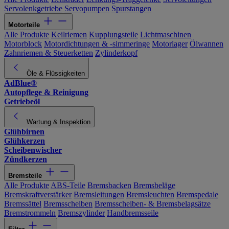
Servolenkgetriebe
Servopumpen
Spurstangen
Motorteile
Alle Produkte
Keilriemen
Kupplungsteile
Lichtmaschinen
Motorblock
Motordichtungen & -simmeringe
Motorlager
Ölwannen
Zahnriemen & Steuerketten
Zylinderkopf
Öle & Flüssigkeiten
AdBlue®
Autopflege & Reinigung
Getriebeöl
Wartung & Inspektion
Glühbirnen
Glühkerzen
Scheibenwischer
Zündkerzen
Bremsteile
Alle Produkte
ABS-Teile
Bremsbacken
Bremsbeläge
Bremskraftverstärker
Bremsleitungen
Bremsleuchten
Bremspedale
Bremssättel
Bremsscheiben
Bremsscheiben- & Bremsbelagsätze
Bremstrommeln
Bremszylinder
Handbremsseile