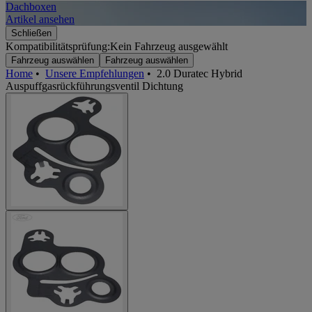
Dachboxen
A
Artikel ansehen
A
Schließen
Kompatibilitätsprüfung:
Kein Fahrzeug ausgewählt
Fahrzeug auswählen
Fahrzeug auswählen
Home
•
Unsere Empfehlungen
•
2.0 Duratec Hybrid
Auspuffgasrückführungsventil Dichtung