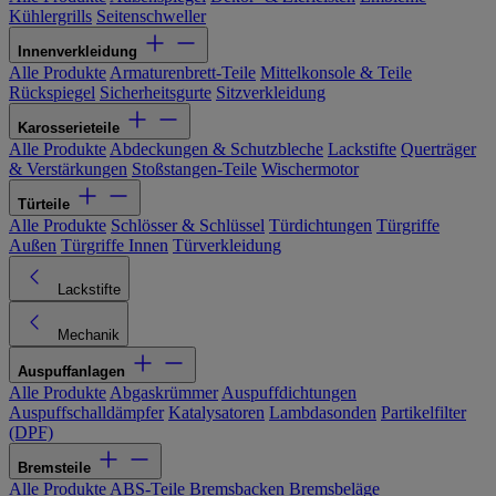
Kühlergrills
Seitenschweller
Innenverkleidung
Alle Produkte
Armaturenbrett-Teile
Mittelkonsole & Teile
Rückspiegel
Sicherheitsgurte
Sitzverkleidung
Karosserieteile
Alle Produkte
Abdeckungen & Schutzbleche
Lackstifte
Querträger
& Verstärkungen
Stoßstangen-Teile
Wischermotor
Türteile
Alle Produkte
Schlösser & Schlüssel
Türdichtungen
Türgriffe
Außen
Türgriffe Innen
Türverkleidung
Lackstifte
Mechanik
Auspuffanlagen
Alle Produkte
Abgaskrümmer
Auspuffdichtungen
Auspuffschalldämpfer
Katalysatoren
Lambdasonden
Partikelfilter
(DPF)
Bremsteile
Alle Produkte
ABS-Teile
Bremsbacken
Bremsbeläge