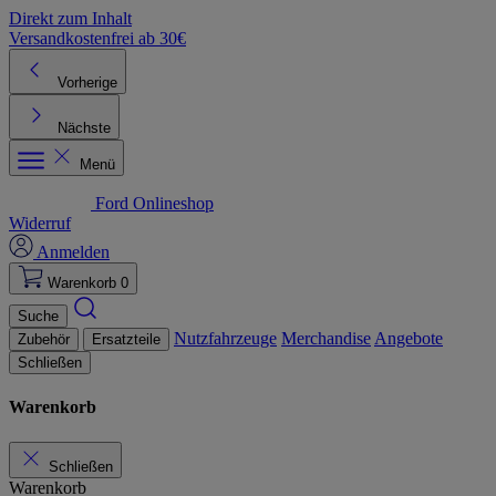
Direkt zum Inhalt
Versandkostenfrei ab 30€
K
Vorherige
Nächste
Menü
Ford Onlineshop
Widerruf
Anmelden
Warenkorb
0
Suche
Nutzfahrzeuge
Merchandise
Angebote
Zubehör
Ersatzteile
Schließen
Warenkorb
Schließen
Warenkorb