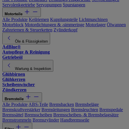
Servolenkgetriebe
Servopumpen
Spurstangen
Motorteile
Alle Produkte
Keilriemen
Kupplungsteile
Lichtmaschinen
Motorblock
Motordichtungen & -simmeringe
Motorlager
Ölwannen
Zahnriemen & Steuerketten
Zylinderkopf
Öle & Flüssigkeiten
AdBlue®
Autopflege & Reinigung
Getriebeöl
Wartung & Inspektion
Glühbirnen
Glühkerzen
Scheibenwischer
Zündkerzen
Bremsteile
Alle Produkte
ABS-Teile
Bremsbacken
Bremsbeläge
Bremskraftverstärker
Bremsleitungen
Bremsleuchten
Bremspedale
Bremssättel
Bremsscheiben
Bremsscheiben- & Bremsbelagsätze
Bremstrommeln
Bremszylinder
Handbremsseile