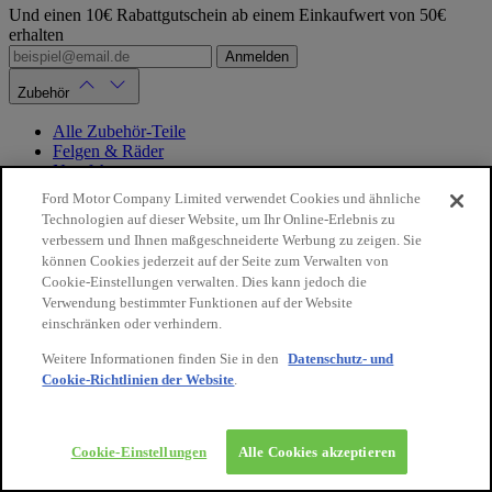
Und einen 10€ Rabattgutschein ab einem Einkaufwert von 50€
erhalten
Anmelden
Zubehör
Alle Zubehör-Teile
Felgen & Räder
Nutzfahrzeuge
Reisen & Transport
Ford Motor Company Limited verwendet Cookies und ähnliche
Schutz & Komfort
Technologien auf dieser Website, um Ihr Online-Erlebnis zu
Styling & Tuning
verbessern und Ihnen maßgeschneiderte Werbung zu zeigen. Sie
Hybrid & Elektro
können Cookies jederzeit auf der Seite zum Verwalten von
Ford Merchandise
Cookie-Einstellungen verwalten. Dies kann jedoch die
Verwendung bestimmter Funktionen auf der Website
Ersatzteile
einschränken oder verhindern.
Weitere Informationen finden Sie in den
Datenschutz- und
Alle Ersatzteile
Beleuchtung
Cookie-Richtlinien der Website
.
10€
auf Ihre
Elektrik
nächste
Karosserie & Anbauteile
Bestellung
Lackstifte
Cookie-Einstellungen
Alle Cookies akzeptieren
Mechanik
Öle & Flüssigkeiten