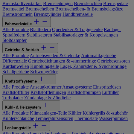
Bremskraftverstärker
Bremsleitungen
Bremsleuchten
Bremspedale
Bremssättel
Bremsscheiben
Bremsscheiben- & Bremsbelagsätze
Bremstrommeln
Bremszylinder
Handbremsseile
Fahrwerksteile
Alle Produkte
Blattfedern
Querlenker & Traggelenke
Radlager
Spiralfedern
Stabilisatoren
Stabilisatorlager & Koppelstangen
Stoßdämpfer
Getriebe & Antrieb
Alle Produkte
Antriebswellen & Gelenke
Automatikgetriebe
Differenziale
Getriebedichtungen & -simmerringe
Getriebesensoren
Kardanwellen
Kupplungsteile
Lager, Zahnräder & Synchronringe
Schaltgetriebe
Schwungräder
Kraftstoffsysteme
Alle Produkte
Ansaugkrümmer
Ansaugsysteme
Einspritzdüsen
Kraftstofffilter
Kraftstoffleitungen
Kraftstoffpumpen
Luftfilter
Turbolader
Zündanlage & Zündteile
Kühl- & Heizsystem
Alle Produkte
Klimaanlagen-Teile
Kühler
Kühlergrills & -zubehör
Kühlerschläuche
Temperatursensoren
Thermostate
Wasserpumpen
Lenkungsteile
Alle Produkte
Lenkräder
Lenkungs-Traggelenke
Servoleitungen