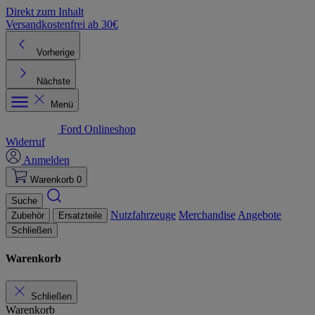
Direkt zum Inhalt
Versandkostenfrei ab 30€
K
Vorherige
Nächste
Menü
Ford Onlineshop
Widerruf
Anmelden
Warenkorb
0
Suche
Nutzfahrzeuge
Merchandise
Angebote
Zubehör
Ersatzteile
Schließen
Warenkorb
Schließen
Warenkorb