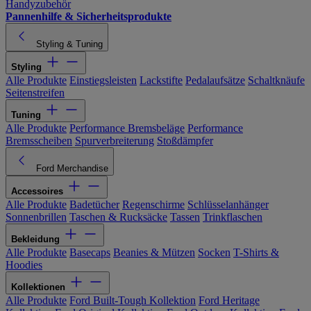
Handyzubehör
Pannenhilfe & Sicherheitsprodukte
Styling & Tuning
Styling
Alle Produkte
Einstiegsleisten
Lackstifte
Pedalaufsätze
Schaltknäufe
Seitenstreifen
Tuning
Alle Produkte
Performance Bremsbeläge
Performance
Bremsscheiben
Spurverbreiterung
Stoßdämpfer
Ford Merchandise
Accessoires
Alle Produkte
Badetücher
Regenschirme
Schlüsselanhänger
Sonnenbrillen
Taschen & Rucksäcke
Tassen
Trinkflaschen
Bekleidung
Alle Produkte
Basecaps
Beanies & Mützen
Socken
T-Shirts &
Hoodies
Kollektionen
Alle Produkte
Ford Built-Tough Kollektion
Ford Heritage