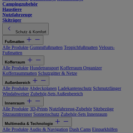
Campingzubehör
Haustiere
Nutzfahrzeuge
Skiträger
Schutz & Komfort
Fußmatten
Alle Produkte
Gummifußmatten
Teppichfußmatten
Velours-
Fußmatten
Kofferraum
Alle Produkte
Hundetransport
Kofferraum Organizer
Kofferraummatten
Schutzgitter & Netze
Außenbereich
Alle Produkte
Abdeckplanen
Ladekantenschutz
Schmutzfänger
Windabweiser
Zubehör-Sets Außenbereich
Innenraum
Alle Produkte
3D-Prints
Nutzfahrzeug-Zubehör
Sitzbezüge
Sitzraumtrenner
Sonnenschutz
Zubehör-Sets Innenraum
Multimedia & Technologie
Alle Produkte
Audio & Navigation
Dash Cams
Einparkhilfen