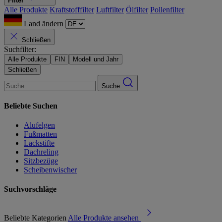
Filter
Alle Produkte
Kraftstofffilter
Luftfilter
Ölfilter
Pollenfilter
Land ändern
Schließen
Suchfilter:
Alle Produkte
FIN
Modell und Jahr
Schließen
Suche
Beliebte Suchen
Alufelgen
Fußmatten
Lackstifte
Dachreling
Sitzbezüge
Scheibenwischer
Suchvorschläge
Beliebte Kategorien
Alle Produkte ansehen