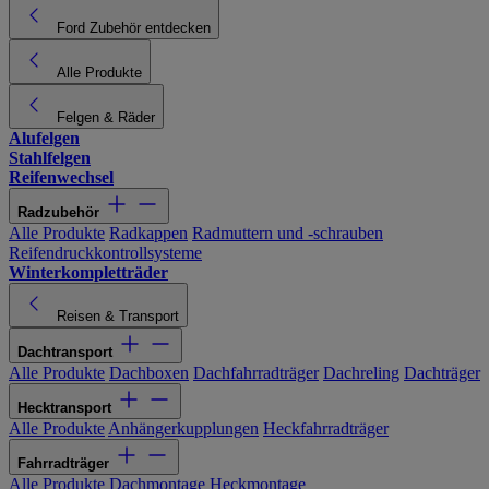
Ford Zubehör entdecken
Alle Produkte
Felgen & Räder
Alufelgen
Stahlfelgen
Reifenwechsel
Radzubehör
Alle Produkte
Radkappen
Radmuttern und -schrauben
Reifendruckkontrollsysteme
Winterkompletträder
Reisen & Transport
Dachtransport
Alle Produkte
Dachboxen
Dachfahrradträger
Dachreling
Dachträger
Hecktransport
Alle Produkte
Anhängerkupplungen
Heckfahrradträger
Fahrradträger
Alle Produkte
Dachmontage
Heckmontage