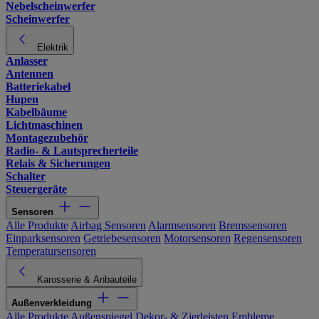
Nebelscheinwerfer
Scheinwerfer
Elektrik
Anlasser
Antennen
Batteriekabel
Hupen
Kabelbäume
Lichtmaschinen
Montagezubehör
Radio- & Lautsprecherteile
Relais & Sicherungen
Schalter
Steuergeräte
Sensoren
Alle Produkte
Airbag Sensoren
Alarmsensoren
Bremssensoren
Einparksensoren
Getriebesensoren
Motorsensoren
Regensensoren
Temperatursensoren
Karosserie & Anbauteile
Außenverkleidung
Alle Produkte
Außenspiegel
Dekor- & Zierleisten
Embleme