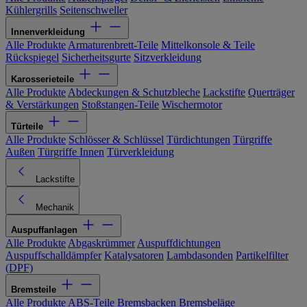
Kühlergrills
Seitenschweller
Innenverkleidung
Alle Produkte
Armaturenbrett-Teile
Mittelkonsole & Teile
Rückspiegel
Sicherheitsgurte
Sitzverkleidung
Karosserieteile
Alle Produkte
Abdeckungen & Schutzbleche
Lackstifte
Querträger
& Verstärkungen
Stoßstangen-Teile
Wischermotor
Türteile
Alle Produkte
Schlösser & Schlüssel
Türdichtungen
Türgriffe
Außen
Türgriffe Innen
Türverkleidung
Lackstifte
Mechanik
Auspuffanlagen
Alle Produkte
Abgaskrümmer
Auspuffdichtungen
Auspuffschalldämpfer
Katalysatoren
Lambdasonden
Partikelfilter
(DPF)
Bremsteile
Alle Produkte
ABS-Teile
Bremsbacken
Bremsbeläge