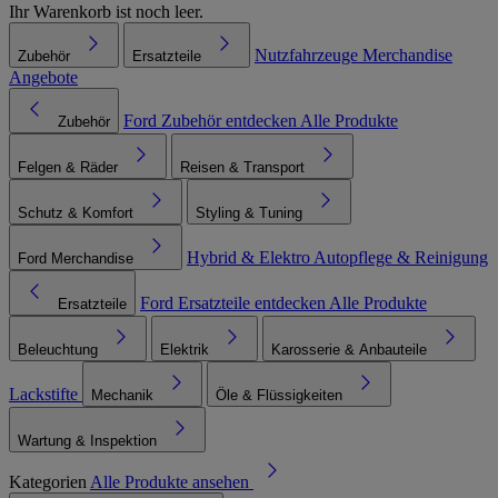
Ihr Warenkorb ist noch leer.
Nutzfahrzeuge
Merchandise
Zubehör
Ersatzteile
Angebote
Ford Zubehör entdecken
Alle Produkte
Zubehör
Felgen & Räder
Reisen & Transport
Schutz & Komfort
Styling & Tuning
Hybrid & Elektro
Autopflege & Reinigung
Ford Merchandise
Ford Ersatzteile entdecken
Alle Produkte
Ersatzteile
Beleuchtung
Elektrik
Karosserie & Anbauteile
Lackstifte
Mechanik
Öle & Flüssigkeiten
Wartung & Inspektion
Kategorien
Alle Produkte ansehen