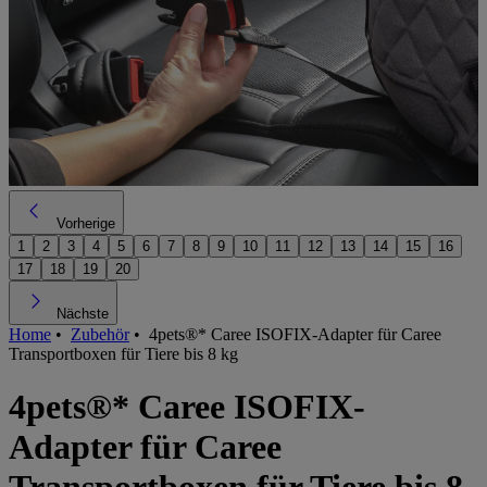
Vorherige
1
2
3
4
5
6
7
8
9
10
11
12
13
14
15
16
17
18
19
20
Nächste
Home
•
Zubehör
•
4pets®* Caree ISOFIX-Adapter für Caree
Transportboxen für Tiere bis 8 kg
4pets®* Caree ISOFIX-
Adapter für Caree