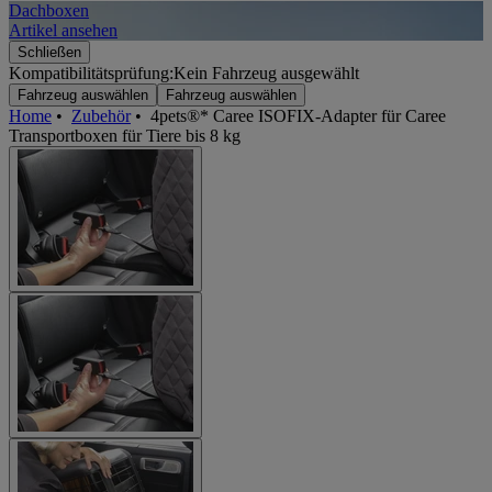
Dachboxen
A
Artikel ansehen
A
Schließen
Kompatibilitätsprüfung:
Kein Fahrzeug ausgewählt
Fahrzeug auswählen
Fahrzeug auswählen
Home
•
Zubehör
•
4pets®* Caree ISOFIX-Adapter für Caree
Transportboxen für Tiere bis 8 kg