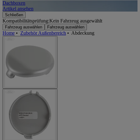
Dachboxen
A
Artikel ansehen
A
Schließen
Kompatibilitätsprüfung:
Kein Fahrzeug ausgewählt
Fahrzeug auswählen
Fahrzeug auswählen
Home
•
Zubehör Außenbereich
•
Abdeckung