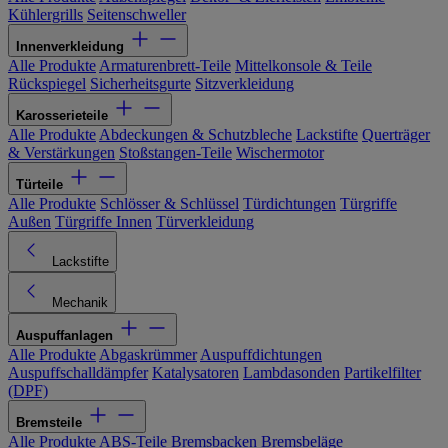
Kühlergrills
Seitenschweller
Innenverkleidung
Alle Produkte
Armaturenbrett-Teile
Mittelkonsole & Teile
Rückspiegel
Sicherheitsgurte
Sitzverkleidung
Karosserieteile
Alle Produkte
Abdeckungen & Schutzbleche
Lackstifte
Querträger
& Verstärkungen
Stoßstangen-Teile
Wischermotor
Türteile
Alle Produkte
Schlösser & Schlüssel
Türdichtungen
Türgriffe
Außen
Türgriffe Innen
Türverkleidung
Lackstifte
Mechanik
Auspuffanlagen
Alle Produkte
Abgaskrümmer
Auspuffdichtungen
Auspuffschalldämpfer
Katalysatoren
Lambdasonden
Partikelfilter
(DPF)
Bremsteile
Alle Produkte
ABS-Teile
Bremsbacken
Bremsbeläge