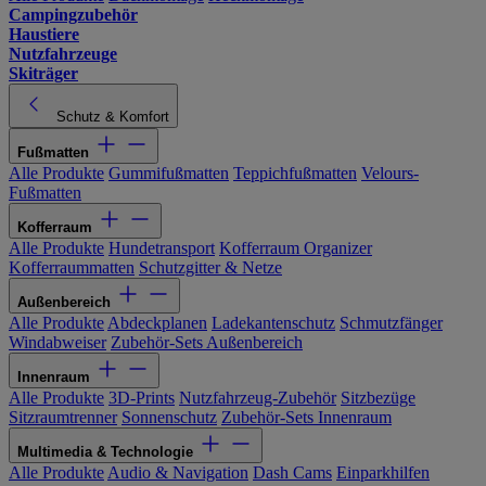
Campingzubehör
Haustiere
Nutzfahrzeuge
Skiträger
Schutz & Komfort
Fußmatten
Alle Produkte
Gummifußmatten
Teppichfußmatten
Velours-
Fußmatten
Kofferraum
Alle Produkte
Hundetransport
Kofferraum Organizer
Kofferraummatten
Schutzgitter & Netze
Außenbereich
Alle Produkte
Abdeckplanen
Ladekantenschutz
Schmutzfänger
Windabweiser
Zubehör-Sets Außenbereich
Innenraum
Alle Produkte
3D-Prints
Nutzfahrzeug-Zubehör
Sitzbezüge
Sitzraumtrenner
Sonnenschutz
Zubehör-Sets Innenraum
Multimedia & Technologie
Alle Produkte
Audio & Navigation
Dash Cams
Einparkhilfen