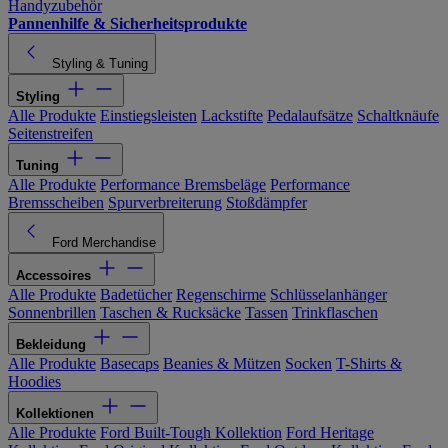
Handyzubehör
Pannenhilfe & Sicherheitsprodukte
Styling & Tuning
Styling
Alle Produkte
Einstiegsleisten
Lackstifte
Pedalaufsätze
Schaltknäufe
Seitenstreifen
Tuning
Alle Produkte
Performance Bremsbeläge
Performance
Bremsscheiben
Spurverbreiterung
Stoßdämpfer
Ford Merchandise
Accessoires
Alle Produkte
Badetücher
Regenschirme
Schlüsselanhänger
Sonnenbrillen
Taschen & Rucksäcke
Tassen
Trinkflaschen
Bekleidung
Alle Produkte
Basecaps
Beanies & Mützen
Socken
T-Shirts &
Hoodies
Kollektionen
Alle Produkte
Ford Built-Tough Kollektion
Ford Heritage