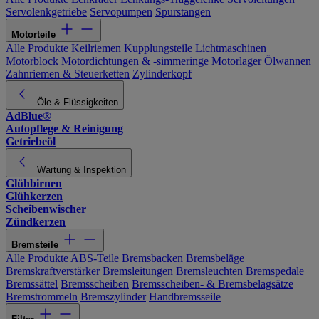
Servolenkgetriebe
Servopumpen
Spurstangen
Motorteile
Alle Produkte
Keilriemen
Kupplungsteile
Lichtmaschinen
Motorblock
Motordichtungen & -simmeringe
Motorlager
Ölwannen
Zahnriemen & Steuerketten
Zylinderkopf
Öle & Flüssigkeiten
AdBlue®
Autopflege & Reinigung
Getriebeöl
Wartung & Inspektion
Glühbirnen
Glühkerzen
Scheibenwischer
Zündkerzen
Bremsteile
Alle Produkte
ABS-Teile
Bremsbacken
Bremsbeläge
Bremskraftverstärker
Bremsleitungen
Bremsleuchten
Bremspedale
Bremssättel
Bremsscheiben
Bremsscheiben- & Bremsbelagsätze
Bremstrommeln
Bremszylinder
Handbremsseile