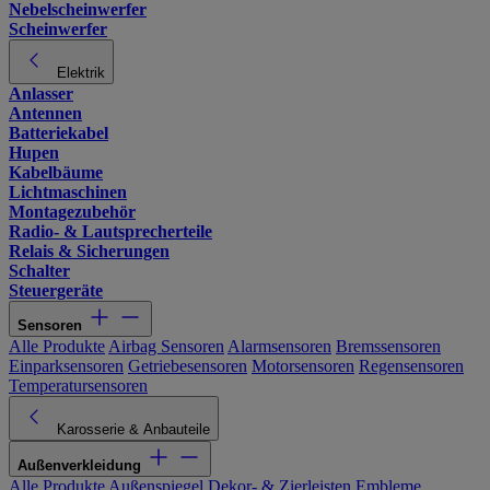
Nebelscheinwerfer
Scheinwerfer
Elektrik
Anlasser
Antennen
Batteriekabel
Hupen
Kabelbäume
Lichtmaschinen
Montagezubehör
Radio- & Lautsprecherteile
Relais & Sicherungen
Schalter
Steuergeräte
Sensoren
Alle Produkte
Airbag Sensoren
Alarmsensoren
Bremssensoren
Einparksensoren
Getriebesensoren
Motorsensoren
Regensensoren
Temperatursensoren
Karosserie & Anbauteile
Außenverkleidung
Alle Produkte
Außenspiegel
Dekor- & Zierleisten
Embleme