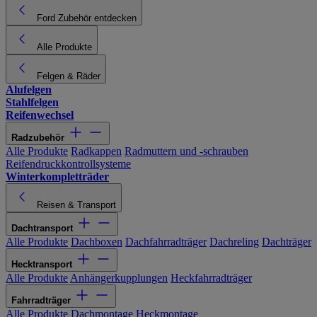
Ford Zubehör entdecken
Alle Produkte
Felgen & Räder
Alufelgen
Stahlfelgen
Reifenwechsel
Radzubehör
Alle Produkte
Radkappen
Radmuttern und -schrauben
Reifendruckkontrollsysteme
Winterkompletträder
Reisen & Transport
Dachtransport
Alle Produkte
Dachboxen
Dachfahrradträger
Dachreling
Dachträger
Hecktransport
Alle Produkte
Anhängerkupplungen
Heckfahrradträger
Fahrradträger
Alle Produkte
Dachmontage
Heckmontage