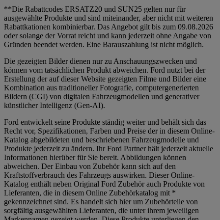
**Die Rabattcodes ERSATZ20 und SUN25 gelten nur für
ausgewählte Produkte und sind miteinander, aber nicht mit weiteren
Rabattkationen kombinierbar. Das Angebot gilt bis zum 09.08.2026
oder solange der Vorrat reicht und kann jederzeit ohne Angabe von
Gründen beendet werden. Eine Barauszahlung ist nicht möglich.
Die gezeigten Bilder dienen nur zu Anschauungszwecken und
können vom tatsächlichen Produkt abweichen. Ford nutzt bei der
Erstellung der auf dieser Website gezeigten Filme und Bilder eine
Kombination aus traditioneller Fotografie, computergenerierten
Bildern (CGI) von digitalen Fahrzeugmodellen und generativer
künstlicher Intelligenz (Gen-AI).
Ford entwickelt seine Produkte ständig weiter und behält sich das
Recht vor, Spezifikationen, Farben und Preise der in diesem Online-
Katalog abgebildeten und beschriebenen Fahrzeugmodelle und
Produkte jederzeit zu ändern. Ihr Ford Partner hält jederzeit aktuelle
Informationen hierüber für Sie bereit. Abbildungen können
abweichen. Der Einbau von Zubehör kann sich auf den
Kraftstoffverbrauch des Fahrzeugs auswirken. Dieser Online-
Katalog enthält neben Original Ford Zubehör auch Produkte von
Lieferanten, die in diesem Online Zubehörkatalog mit *
gekennzeichnet sind. Es handelt sich hier um Zubehörteile von
sorgfältig ausgewählten Lieferanten, die unter ihrem jeweiligen
Markennamen gezeigt werden. Diese Produkte unterliegen den