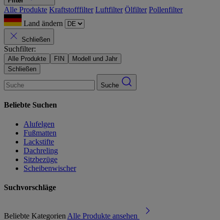
Filter
Alle Produkte
Kraftstofffilter
Luftfilter
Ölfilter
Pollenfilter
Land ändern
Schließen
Suchfilter:
Alle Produkte
FIN
Modell und Jahr
Schließen
Suche
Beliebte Suchen
Alufelgen
Fußmatten
Lackstifte
Dachreling
Sitzbezüge
Scheibenwischer
Suchvorschläge
Beliebte Kategorien
Alle Produkte ansehen