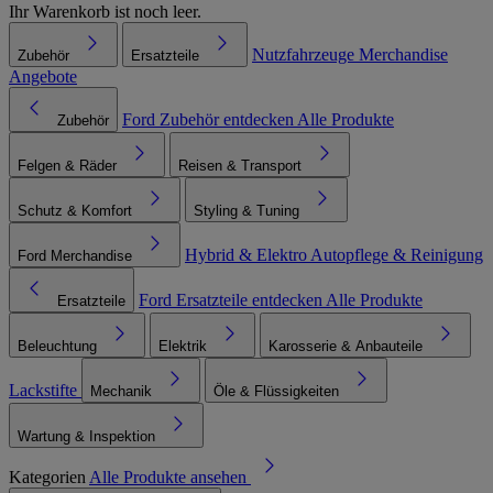
Ihr Warenkorb ist noch leer.
Nutzfahrzeuge
Merchandise
Zubehör
Ersatzteile
Angebote
Ford Zubehör entdecken
Alle Produkte
Zubehör
Felgen & Räder
Reisen & Transport
Schutz & Komfort
Styling & Tuning
Hybrid & Elektro
Autopflege & Reinigung
Ford Merchandise
Ford Ersatzteile entdecken
Alle Produkte
Ersatzteile
Beleuchtung
Elektrik
Karosserie & Anbauteile
Lackstifte
Mechanik
Öle & Flüssigkeiten
Wartung & Inspektion
Kategorien
Alle Produkte ansehen