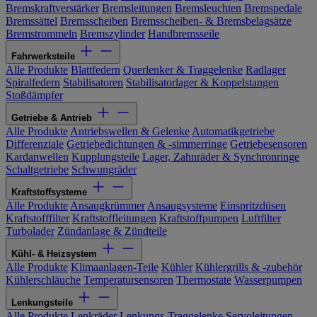
Bremskraftverstärker
Bremsleitungen
Bremsleuchten
Bremspedale
Bremssättel
Bremsscheiben
Bremsscheiben- & Bremsbelagsätze
Bremstrommeln
Bremszylinder
Handbremsseile
Fahrwerksteile
Alle Produkte
Blattfedern
Querlenker & Traggelenke
Radlager
Spiralfedern
Stabilisatoren
Stabilisatorlager & Koppelstangen
Stoßdämpfer
Getriebe & Antrieb
Alle Produkte
Antriebswellen & Gelenke
Automatikgetriebe
Differenziale
Getriebedichtungen & -simmerringe
Getriebesensoren
Kardanwellen
Kupplungsteile
Lager, Zahnräder & Synchronringe
Schaltgetriebe
Schwungräder
Kraftstoffsysteme
Alle Produkte
Ansaugkrümmer
Ansaugsysteme
Einspritzdüsen
Kraftstofffilter
Kraftstoffleitungen
Kraftstoffpumpen
Luftfilter
Turbolader
Zündanlage & Zündteile
Kühl- & Heizsystem
Alle Produkte
Klimaanlagen-Teile
Kühler
Kühlergrills & -zubehör
Kühlerschläuche
Temperatursensoren
Thermostate
Wasserpumpen
Lenkungsteile
Alle Produkte
Lenkräder
Lenkungs-Traggelenke
Servoleitungen