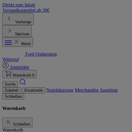
Direkt zum Inhalt
Versandkostenfrei ab 30€
K
Vorherige
Nächste
Menü
Ford Onlineshop
Widerruf
Anmelden
Warenkorb
0
Suche
Nutzfahrzeuge
Merchandise
Angebote
Zubehör
Ersatzteile
Schließen
Warenkorb
Schließen
Warenkorb