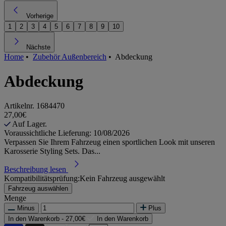
Vorherige
1
2
3
4
5
6
7
8
9
10
Nächste
Home
•
Zubehör Außenbereich
•
Abdeckung
Abdeckung
Artikelnr.
1684470
27,00€
Auf Lager.
Voraussichtliche Lieferung: 10/08/2026
Verpassen Sie Ihrem Fahrzeug einen sportlichen Look mit unseren
Karosserie Styling Sets. Das...
Beschreibung lesen
Kompatibilitätsprüfung:
Kein Fahrzeug ausgewählt
Fahrzeug auswählen
Menge
Minus
Plus
In den Warenkorb -
27,00€
In den Warenkorb