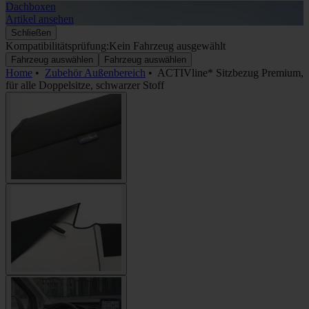
Dachboxen
A
Artikel ansehen
A
Schließen
Kompatibilitätsprüfung:
Kein Fahrzeug ausgewählt
Fahrzeug auswählen
Fahrzeug auswählen
Home
•
Zubehör Außenbereich
•
ACTIVline* Sitzbezug Premium,
für alle Doppelsitze, schwarzer Stoff