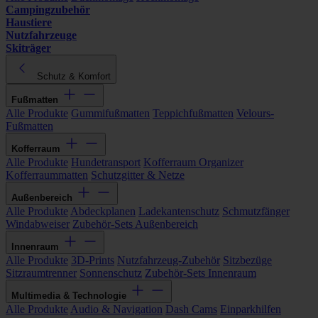
Campingzubehör
Haustiere
Nutzfahrzeuge
Skiträger
Schutz & Komfort
Fußmatten
Alle Produkte
Gummifußmatten
Teppichfußmatten
Velours-
Fußmatten
Kofferraum
Alle Produkte
Hundetransport
Kofferraum Organizer
Kofferraummatten
Schutzgitter & Netze
Außenbereich
Alle Produkte
Abdeckplanen
Ladekantenschutz
Schmutzfänger
Windabweiser
Zubehör-Sets Außenbereich
Innenraum
Alle Produkte
3D-Prints
Nutzfahrzeug-Zubehör
Sitzbezüge
Sitzraumtrenner
Sonnenschutz
Zubehör-Sets Innenraum
Multimedia & Technologie
Alle Produkte
Audio & Navigation
Dash Cams
Einparkhilfen