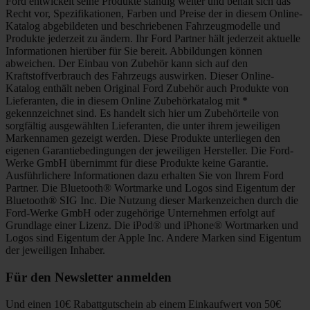
Ford entwickelt seine Produkte ständig weiter und behält sich das
Recht vor, Spezifikationen, Farben und Preise der in diesem Online-
Katalog abgebildeten und beschriebenen Fahrzeugmodelle und
Produkte jederzeit zu ändern. Ihr Ford Partner hält jederzeit aktuelle
Informationen hierüber für Sie bereit. Abbildungen können
abweichen. Der Einbau von Zubehör kann sich auf den
Kraftstoffverbrauch des Fahrzeugs auswirken. Dieser Online-
Katalog enthält neben Original Ford Zubehör auch Produkte von
Lieferanten, die in diesem Online Zubehörkatalog mit *
gekennzeichnet sind. Es handelt sich hier um Zubehörteile von
sorgfältig ausgewählten Lieferanten, die unter ihrem jeweiligen
Markennamen gezeigt werden. Diese Produkte unterliegen den
eigenen Garantiebedingungen der jeweiligen Hersteller. Die Ford-
Werke GmbH übernimmt für diese Produkte keine Garantie.
Ausführlichere Informationen dazu erhalten Sie von Ihrem Ford
Partner. Die Bluetooth® Wortmarke und Logos sind Eigentum der
Bluetooth® SIG Inc. Die Nutzung dieser Markenzeichen durch die
Ford-Werke GmbH oder zugehörige Unternehmen erfolgt auf
Grundlage einer Lizenz. Die iPod® und iPhone® Wortmarken und
Logos sind Eigentum der Apple Inc. Andere Marken sind Eigentum
der jeweiligen Inhaber.
Für den Newsletter anmelden
Und einen 10€ Rabattgutschein ab einem Einkaufwert von 50€