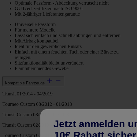
Optimale Passform - Abdeckung verrutscht nicht
GUTcert-zertifiziert nach ISO 9001
Mit 2-jähriger Lieferantengarantie
Universelle Passform
Für mehrere Modelle
Lässt sich einfach und schnell anbringen und entfernen
Mit Airbag kompatibel
Ideal für den gewerblichen Einsatz
Einfach mit einem feuchten Tuch oder einer Bürste zu
reinigen.
Sitzfunktionalität bleibt unverändert
Flammhemmendes Gewebe
Kompatible Fahrzeuge
Transit 01/2014 - 04/2019
Tourneo Custom 08/2012 - 01/2018
Transit Custom 08/2012 - 01/2018
Jetzt anmelden u
Transit Custom 02/2018 - 05/2019
10€ Rabatt sicher
Tourneo Custom 02/2018 - 05/2019