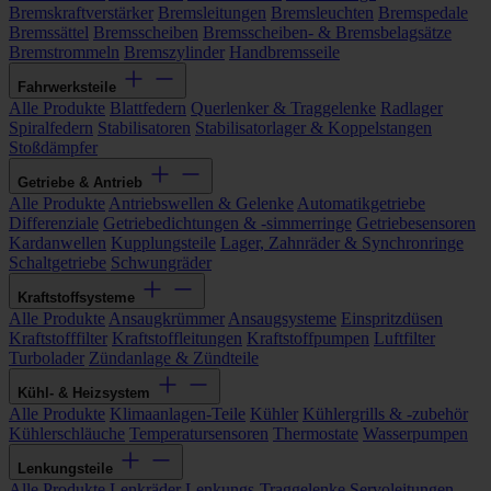
Bremskraftverstärker
Bremsleitungen
Bremsleuchten
Bremspedale
Bremssättel
Bremsscheiben
Bremsscheiben- & Bremsbelagsätze
Bremstrommeln
Bremszylinder
Handbremsseile
Fahrwerksteile
Alle Produkte
Blattfedern
Querlenker & Traggelenke
Radlager
Spiralfedern
Stabilisatoren
Stabilisatorlager & Koppelstangen
Stoßdämpfer
Getriebe & Antrieb
Alle Produkte
Antriebswellen & Gelenke
Automatikgetriebe
Differenziale
Getriebedichtungen & -simmerringe
Getriebesensoren
Kardanwellen
Kupplungsteile
Lager, Zahnräder & Synchronringe
Schaltgetriebe
Schwungräder
Kraftstoffsysteme
Alle Produkte
Ansaugkrümmer
Ansaugsysteme
Einspritzdüsen
Kraftstofffilter
Kraftstoffleitungen
Kraftstoffpumpen
Luftfilter
Turbolader
Zündanlage & Zündteile
Kühl- & Heizsystem
Alle Produkte
Klimaanlagen-Teile
Kühler
Kühlergrills & -zubehör
Kühlerschläuche
Temperatursensoren
Thermostate
Wasserpumpen
Lenkungsteile
Alle Produkte
Lenkräder
Lenkungs-Traggelenke
Servoleitungen