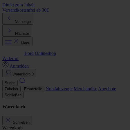
Direkt zum Inhalt
Versandkostenfrei ab 30€
K
Vorherige
Nächste
Menü
Ford Onlineshop
Widerruf
Anmelden
Warenkorb
0
Suche
Nutzfahrzeuge
Merchandise
Angebote
Zubehör
Ersatzteile
Schließen
Warenkorb
Schließen
Warenkorb