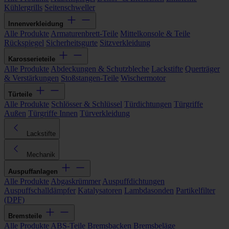
Kühlergrills
Seitenschweller
Innenverkleidung
Alle Produkte
Armaturenbrett-Teile
Mittelkonsole & Teile
Rückspiegel
Sicherheitsgurte
Sitzverkleidung
Karosserieteile
Alle Produkte
Abdeckungen & Schutzbleche
Lackstifte
Querträger
& Verstärkungen
Stoßstangen-Teile
Wischermotor
Türteile
Alle Produkte
Schlösser & Schlüssel
Türdichtungen
Türgriffe
Außen
Türgriffe Innen
Türverkleidung
Lackstifte
Mechanik
Auspuffanlagen
Alle Produkte
Abgaskrümmer
Auspuffdichtungen
Auspuffschalldämpfer
Katalysatoren
Lambdasonden
Partikelfilter
(DPF)
Bremsteile
Alle Produkte
ABS-Teile
Bremsbacken
Bremsbeläge