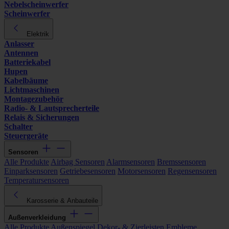
Nebelscheinwerfer
Scheinwerfer
Elektrik
Anlasser
Antennen
Batteriekabel
Hupen
Kabelbäume
Lichtmaschinen
Montagezubehör
Radio- & Lautsprecherteile
Relais & Sicherungen
Schalter
Steuergeräte
Sensoren
Alle Produkte
Airbag Sensoren
Alarmsensoren
Bremssensoren
Einparksensoren
Getriebesensoren
Motorsensoren
Regensensoren
Temperatursensoren
Karosserie & Anbauteile
Außenverkleidung
Alle Produkte
Außenspiegel
Dekor- & Zierleisten
Embleme