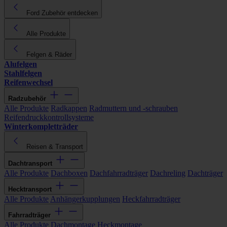
Ford Zubehör entdecken
Alle Produkte
Felgen & Räder
Alufelgen
Stahlfelgen
Reifenwechsel
Radzubehör
Alle Produkte
Radkappen
Radmuttern und -schrauben
Reifendruckkontrollsysteme
Winterkompletträder
Reisen & Transport
Dachtransport
Alle Produkte
Dachboxen
Dachfahrradträger
Dachreling
Dachträger
Hecktransport
Alle Produkte
Anhängerkupplungen
Heckfahrradträger
Fahrradträger
Alle Produkte
Dachmontage
Heckmontage