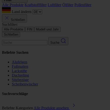
Filter
Alle Produkte
Kraftstofffilter
Luftfilter
Ölfilter
Pollenfilter
Land ändern
Schließen
Suchfilter:
Alle Produkte
FIN
Modell und Jahr
Schließen
Suche
Beliebte Suchen
Alufelgen
Fußmatten
Lackstifte
Dachreling
Sitzbezüge
Scheibenwischer
Suchvorschläge
Beliebte Kategorien
Alle Produkte ansehen