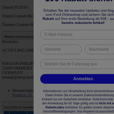
Transit 05/2019 -
Erhalten Sie die neuesten Updates und An
vom Ford Onlineshop und sichern Sie sic
Transit Custom 06/2019 - 09/2023
Rabatt
auf Ihre erste Bestellung ab 50€ - a
bereits reduzierte Artikel
!
Tourneo Custom 06/2019 - 09/2023
Weitere Informationen
Hersteller:
ACTIVLINE GMBH & CO. KG
JOHANN-PHILIPP-REIS STRASSE
55469 SIMMERN
GERMANY
kontakt@shop-ford.com
Anmelden
Herunterladen:
Fitting Instructions - SBA
Informationen zur Verarbeitung Ihrer personenbe
Products_FI_ACTIVline_Seat_cover_V362_V363_passenger
Daten finden Sie in unserer Datenschutzerklärung
Einkauf nur ein Gutschein einlösbar. Gutscheincode 
der Anmeldung für 60 Tage gültig und ist
nicht mit 
Gesetzliche Gewährleistung
Rabattcodes
einlösbar. Es gelten unsere allgem
Geschäftsbedingungen. Das Angebot ist ausschließ