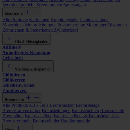
Servolenkgetriebe
Servopumpen
Spurstangen
Motorteile
Alle Produkte
Keilriemen
Kupplungsteile
Lichtmaschinen
Motorblock
Motordichtungen & -simmeringe
Motorlager
Ölwannen
Zahnriemen & Steuerketten
Zylinderkopf
Öle & Flüssigkeiten
AdBlue®
Autopflege & Reinigung
Getriebeöl
Wartung & Inspektion
Glühbirnen
Glühkerzen
Scheibenwischer
Zündkerzen
Bremsteile
Alle Produkte
ABS-Teile
Bremsbacken
Bremsbeläge
Bremskraftverstärker
Bremsleitungen
Bremsleuchten
Bremspedale
Bremssättel
Bremsscheiben
Bremsscheiben- & Bremsbelagsätze
Bremstrommeln
Bremszylinder
Handbremsseile