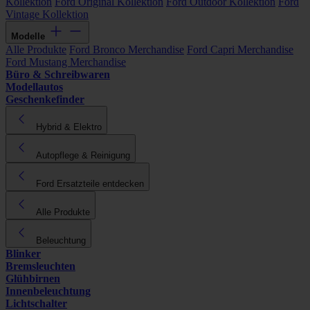
Kollektion
Ford Original Kollektion
Ford Outdoor Kollektion
Ford
Vintage Kollektion
Modelle
Alle Produkte
Ford Bronco Merchandise
Ford Capri Merchandise
Ford Mustang Merchandise
Büro & Schreibwaren
Modellautos
Geschenkefinder
Hybrid & Elektro
Autopflege & Reinigung
Ford Ersatzteile entdecken
Alle Produkte
Beleuchtung
Blinker
Bremsleuchten
Glühbirnen
Innenbeleuchtung
Lichtschalter