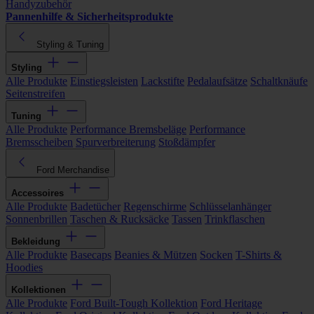
Handyzubehör
Pannenhilfe & Sicherheitsprodukte
Styling & Tuning
Styling
Alle Produkte
Einstiegsleisten
Lackstifte
Pedalaufsätze
Schaltknäufe
Seitenstreifen
Tuning
Alle Produkte
Performance Bremsbeläge
Performance
Bremsscheiben
Spurverbreiterung
Stoßdämpfer
Ford Merchandise
Accessoires
Alle Produkte
Badetücher
Regenschirme
Schlüsselanhänger
Sonnenbrillen
Taschen & Rucksäcke
Tassen
Trinkflaschen
Bekleidung
Alle Produkte
Basecaps
Beanies & Mützen
Socken
T-Shirts &
Hoodies
Kollektionen
Alle Produkte
Ford Built-Tough Kollektion
Ford Heritage