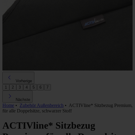
Vorherige
1
2
3
4
5
6
7
Nächste
Home
•
Zubehör Außenbereich
•
ACTIVline* Sitzbezug Premium,
für alle Doppelsitze, schwarzer Stoff
ACTIVline* Sitzbezug