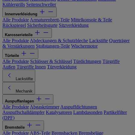
Kühlergrills
Seitenschweller
Innenverkleidung
Alle Produkte
Armaturenbrett-Teile
Mittelkonsole & Teile
Rückspiegel
Sicherheitsgurte
Sitzverkleidung
Karosserieteile
Alle Produkte
Abdeckungen & Schutzbleche
Lackstifte
Querträger
& Verstärkungen
Stoßstangen-Teile
Wischermotor
Türteile
Alle Produkte
Schlösser & Schlüssel
Türdichtungen
Türgriffe
Außen
Türgriffe Innen
Türverkleidung
Lackstifte
Mechanik
Auspuffanlagen
Alle Produkte
Abgaskrümmer
Auspuffdichtungen
Auspuffschalldämpfer
Katalysatoren
Lambdasonden
Partikelfilter
(DPF)
Bremsteile
Alle Produkte
ABS-Teile
Bremsbacken
Bremsbeläge