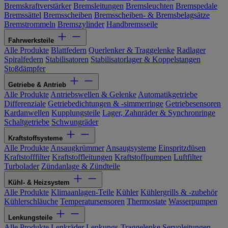
Bremskraftverstärker
Bremsleitungen
Bremsleuchten
Bremspedale
Bremssättel
Bremsscheiben
Bremsscheiben- & Bremsbelagsätze
Bremstrommeln
Bremszylinder
Handbremsseile
Fahrwerksteile
Alle Produkte
Blattfedern
Querlenker & Traggelenke
Radlager
Spiralfedern
Stabilisatoren
Stabilisatorlager & Koppelstangen
Stoßdämpfer
Getriebe & Antrieb
Alle Produkte
Antriebswellen & Gelenke
Automatikgetriebe
Differenziale
Getriebedichtungen & -simmerringe
Getriebesensoren
Kardanwellen
Kupplungsteile
Lager, Zahnräder & Synchronringe
Schaltgetriebe
Schwungräder
Kraftstoffsysteme
Alle Produkte
Ansaugkrümmer
Ansaugsysteme
Einspritzdüsen
Kraftstofffilter
Kraftstoffleitungen
Kraftstoffpumpen
Luftfilter
Turbolader
Zündanlage & Zündteile
Kühl- & Heizsystem
Alle Produkte
Klimaanlagen-Teile
Kühler
Kühlergrills & -zubehör
Kühlerschläuche
Temperatursensoren
Thermostate
Wasserpumpen
Lenkungsteile
Alle Produkte
Lenkräder
Lenkungs-Traggelenke
Servoleitungen