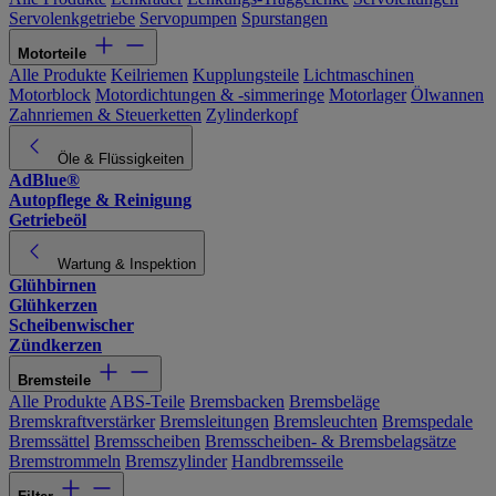
Servolenkgetriebe
Servopumpen
Spurstangen
Motorteile
Alle Produkte
Keilriemen
Kupplungsteile
Lichtmaschinen
Motorblock
Motordichtungen & -simmeringe
Motorlager
Ölwannen
Zahnriemen & Steuerketten
Zylinderkopf
Öle & Flüssigkeiten
AdBlue®
Autopflege & Reinigung
Getriebeöl
Wartung & Inspektion
Glühbirnen
Glühkerzen
Scheibenwischer
Zündkerzen
Bremsteile
Alle Produkte
ABS-Teile
Bremsbacken
Bremsbeläge
Bremskraftverstärker
Bremsleitungen
Bremsleuchten
Bremspedale
Bremssättel
Bremsscheiben
Bremsscheiben- & Bremsbelagsätze
Bremstrommeln
Bremszylinder
Handbremsseile