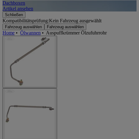
Dachboxen
A
Artikel ansehen
A
Schließen
Kompatibilitätsprüfung:
Kein Fahrzeug ausgewählt
Fahrzeug auswählen
Fahrzeug auswählen
Home
•
Ölwannen
•
Auspuffkrümmer Ölzufuhrrohr