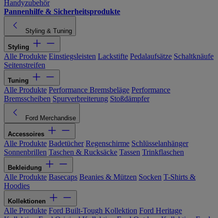
Handyzubehör
Pannenhilfe & Sicherheitsprodukte
Styling & Tuning
Styling
Alle Produkte
Einstiegsleisten
Lackstifte
Pedalaufsätze
Schaltknäufe
Seitenstreifen
Tuning
Alle Produkte
Performance Bremsbeläge
Performance
Bremsscheiben
Spurverbreiterung
Stoßdämpfer
Ford Merchandise
Accessoires
Alle Produkte
Badetücher
Regenschirme
Schlüsselanhänger
Sonnenbrillen
Taschen & Rucksäcke
Tassen
Trinkflaschen
Bekleidung
Alle Produkte
Basecaps
Beanies & Mützen
Socken
T-Shirts &
Hoodies
Kollektionen
Alle Produkte
Ford Built-Tough Kollektion
Ford Heritage