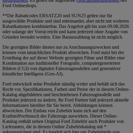
Bedingungen
. Es gelten die allgemeine
Geschäftsbedingungen
des
Ford Onlineshops.
**Die Rabattcodes ERSATZ20 und SUN25 gelten nur für
ausgewählte Produkte und sind miteinander, aber nicht mit weiteren
Rabattkationen kombinierbar. Das Angebot gilt bis zum 09.08.2026
oder solange der Vorrat reicht und kann jederzeit ohne Angabe von
Gründen beendet werden. Eine Barauszahlung ist nicht möglich.
Die gezeigten Bilder dienen nur zu Anschauungszwecken und
können vom tatsächlichen Produkt abweichen. Ford nutzt bei der
Erstellung der auf dieser Website gezeigten Filme und Bilder eine
Kombination aus traditioneller Fotografie, computergenerierten
Bildern (CGI) von digitalen Fahrzeugmodellen und generativer
künstlicher Intelligenz (Gen-AI).
Ford entwickelt seine Produkte ständig weiter und behält sich das
Recht vor, Spezifikationen, Farben und Preise der in diesem Online-
Katalog abgebildeten und beschriebenen Fahrzeugmodelle und
Produkte jederzeit zu ändern. Ihr Ford Partner hält jederzeit aktuelle
Informationen hierüber für Sie bereit. Abbildungen können
abweichen. Der Einbau von Zubehör kann sich auf den
Kraftstoffverbrauch des Fahrzeugs auswirken. Dieser Online-
Katalog enthält neben Original Ford Zubehör auch Produkte von
Lieferanten, die in diesem Online Zubehörkatalog mit *
gekennzeichnet sind. Es handelt sich hier um Zubehörteile von