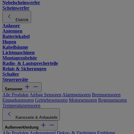
Nebelscheinwerfer
Scheinwerfer
Elektrik
Anlasser
Antennen
Batteriekabel
Hupen
Kabelbäume
Lichtmaschinen
Montagezubehör
Radio- & Lautsprecherteile
Relais & Sicherungen
Schalter
Steuergeräte
Sensoren
Alle Produkte
Airbag Sensoren
Alarmsensoren
Bremssensoren
Einparksensoren
Getriebesensoren
Motorsensoren
Regensensoren
Temperatursensoren
Karosserie & Anbauteile
Außenverkleidung
Alle Produkte
Außenspiegel
Dekor- & Zierleisten
Embleme