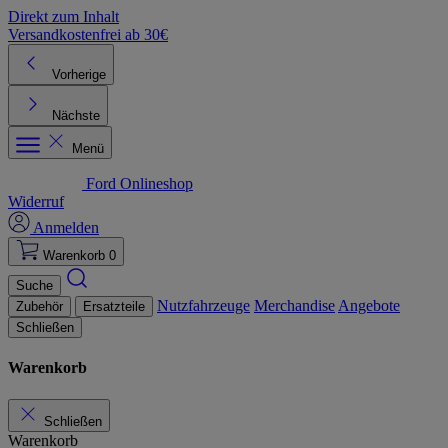
Direkt zum Inhalt
Versandkostenfrei ab 30€
K
Vorherige
Nächste
Menü
Ford Onlineshop
Widerruf
Anmelden
Warenkorb
0
Suche
Nutzfahrzeuge
Merchandise
Angebote
Zubehör
Ersatzteile
Schließen
Warenkorb
Schließen
Warenkorb