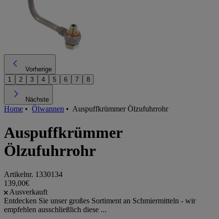
Vorherige
1
2
3
4
5
6
7
8
Nächste
Home
•
Ölwannen
•
Auspuffkrümmer Ölzufuhrrohr
Auspuffkrümmer
Ölzufuhrrohr
Artikelnr.
1330134
139,00€
Ausverkauft
Entdecken Sie unser großes Sortiment an Schmiermitteln - wir
empfehlen ausschließlich diese ...