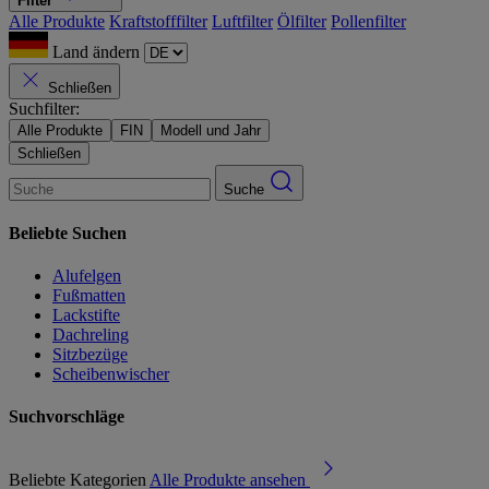
Filter
Alle Produkte
Kraftstofffilter
Luftfilter
Ölfilter
Pollenfilter
Land ändern
Schließen
Suchfilter:
Alle Produkte
FIN
Modell und Jahr
Schließen
Suche
Beliebte Suchen
Alufelgen
Fußmatten
Lackstifte
Dachreling
Sitzbezüge
Scheibenwischer
Suchvorschläge
Beliebte Kategorien
Alle Produkte ansehen