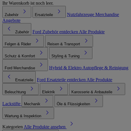
Ihr Warenkorb ist noch leer.
Nutzfahrzeuge
Merchandise
Zubehör
Ersatzteile
Angebote
Ford Zubehör entdecken
Alle Produkte
Zubehör
Felgen & Räder
Reisen & Transport
Schutz & Komfort
Styling & Tuning
Hybrid & Elektro
Autopflege & Reinigung
Ford Merchandise
Ford Ersatzteile entdecken
Alle Produkte
Ersatzteile
Beleuchtung
Elektrik
Karosserie & Anbauteile
Lackstifte
Mechanik
Öle & Flüssigkeiten
Wartung & Inspektion
Kategorien
Alle Produkte ansehen