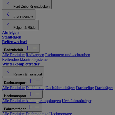
Ford Zubehör entdecken
Alle Produkte
Felgen & Räder
Alufelgen
Stahlfelgen
Reifenwechsel
Radzubehör
Alle Produkte
Radkappen
Radmuttern und -schrauben
Reifendruckkontrollsysteme
Winterkompletträder
Reisen & Transport
Dachtransport
Alle Produkte
Dachboxen
Dachfahrradträger
Dachreling
Dachträger
Hecktransport
Alle Produkte
Anhängerkupplungen
Heckfahrradträger
Fahrradträger
Alle Produkte
Dachmontage
Heckmontage