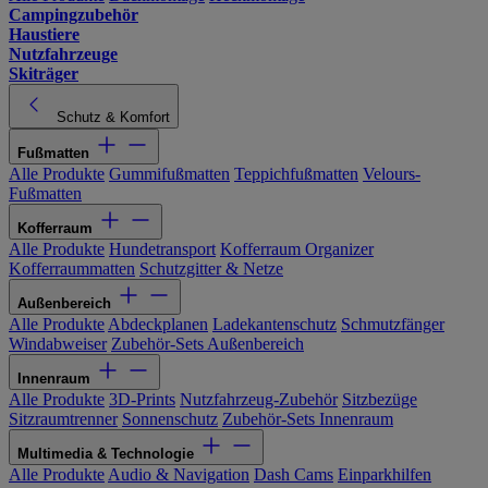
Campingzubehör
Haustiere
Nutzfahrzeuge
Skiträger
Schutz & Komfort
Fußmatten
Alle Produkte
Gummifußmatten
Teppichfußmatten
Velours-
Fußmatten
Kofferraum
Alle Produkte
Hundetransport
Kofferraum Organizer
Kofferraummatten
Schutzgitter & Netze
Außenbereich
Alle Produkte
Abdeckplanen
Ladekantenschutz
Schmutzfänger
Windabweiser
Zubehör-Sets Außenbereich
Innenraum
Alle Produkte
3D-Prints
Nutzfahrzeug-Zubehör
Sitzbezüge
Sitzraumtrenner
Sonnenschutz
Zubehör-Sets Innenraum
Multimedia & Technologie
Alle Produkte
Audio & Navigation
Dash Cams
Einparkhilfen