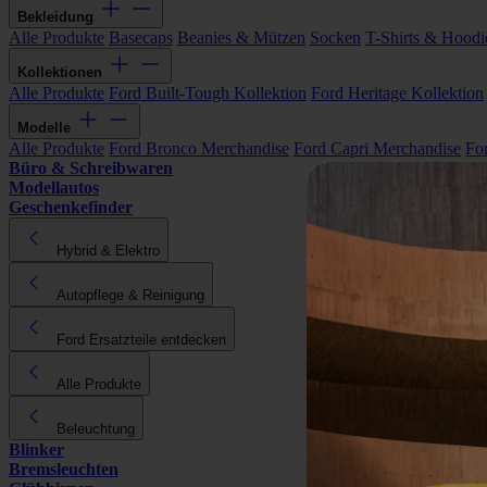
Bekleidung
Alle Produkte
Basecaps
Beanies & Mützen
Socken
T-Shirts & Hoodi
Kollektionen
Alle Produkte
Ford Built-Tough Kollektion
Ford Heritage Kollektion
Modelle
Alle Produkte
Ford Bronco Merchandise
Ford Capri Merchandise
Fo
Büro & Schreibwaren
Modellautos
Geschenkefinder
Hybrid & Elektro
Autopflege & Reinigung
Ford Ersatzteile entdecken
Alle Produkte
Beleuchtung
Blinker
Bremsleuchten