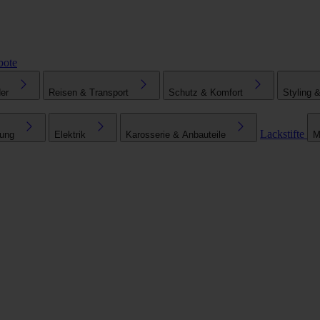
bote
er
Reisen & Transport
Schutz & Komfort
Styling 
Lackstifte
tung
Elektrik
Karosserie & Anbauteile
M