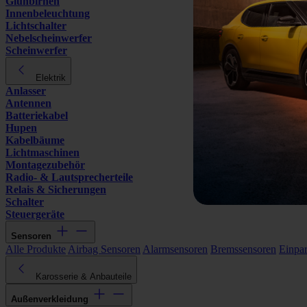
Glühbirnen
Innenbeleuchtung
Lichtschalter
Nebelscheinwerfer
Scheinwerfer
Elektrik
Anlasser
Antennen
Batteriekabel
Hupen
Kabelbäume
Lichtmaschinen
Montagezubehör
Radio- & Lautsprecherteile
Relais & Sicherungen
Schalter
Steuergeräte
Sensoren
Alle Produkte
Airbag Sensoren
Alarmsensoren
Bremssensoren
Einpa
Karosserie & Anbauteile
Außenverkleidung