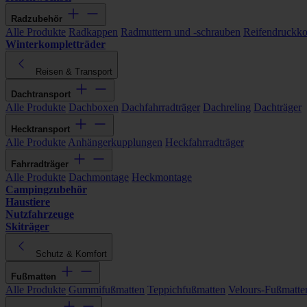
Radzubehör
Alle Produkte
Radkappen
Radmuttern und -schrauben
Reifendruckko
Winterkompletträder
Reisen & Transport
Dachtransport
Alle Produkte
Dachboxen
Dachfahrradträger
Dachreling
Dachträger
Hecktransport
Alle Produkte
Anhängerkupplungen
Heckfahrradträger
Fahrradträger
Alle Produkte
Dachmontage
Heckmontage
Campingzubehör
Haustiere
Nutzfahrzeuge
Skiträger
Schutz & Komfort
Fußmatten
Alle Produkte
Gummifußmatten
Teppichfußmatten
Velours-Fußmatte