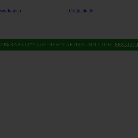
ksendungen
Originalteile
20% RABATT** AUF DIESEN ARTIKEL MIT CODE:
ERSATZ20