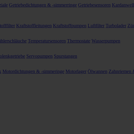
ziale
Getriebedichtungen & -simmerringe
Getriebesensoren
Kardanwel
offfilter
Kraftstoffleitungen
Kraftstoffpumpen
Luftfilter
Turbolader
Zün
hlerschläuche
Temperatursensoren
Thermostate
Wasserpumpen
olenkgetriebe
Servopumpen
Spurstangen
k
Motordichtungen & -simmeringe
Motorlager
Ölwannen
Zahnriemen &