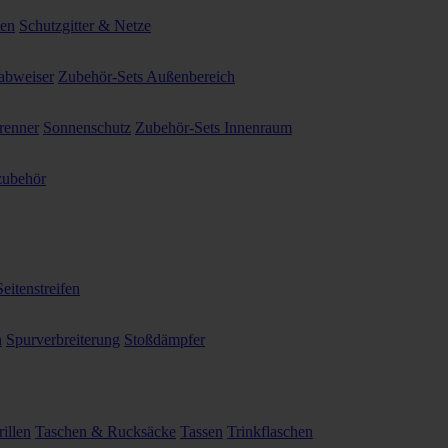
ten
Schutzgitter & Netze
abweiser
Zubehör-Sets Außenbereich
renner
Sonnenschutz
Zubehör-Sets Innenraum
ubehör
Seitenstreifen
n
Spurverbreiterung
Stoßdämpfer
illen
Taschen & Rucksäcke
Tassen
Trinkflaschen