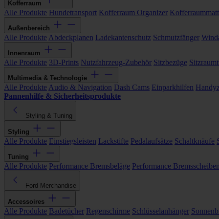
Kofferraum
Alle Produkte
Hundetransport
Kofferraum Organizer
Kofferraummat
Außenbereich
Alle Produkte
Abdeckplanen
Ladekantenschutz
Schmutzfänger
Wind
Innenraum
Alle Produkte
3D-Prints
Nutzfahrzeug-Zubehör
Sitzbezüge
Sitzraumt
Multimedia & Technologie
Alle Produkte
Audio & Navigation
Dash Cams
Einparkhilfen
Handyz
Pannenhilfe & Sicherheitsprodukte
Styling & Tuning
Styling
Alle Produkte
Einstiegsleisten
Lackstifte
Pedalaufsätze
Schaltknäufe
Tuning
Alle Produkte
Performance Bremsbeläge
Performance Bremsscheibe
Ford Merchandise
Accessoires
Alle Produkte
Badetücher
Regenschirme
Schlüsselanhänger
Sonnenbr