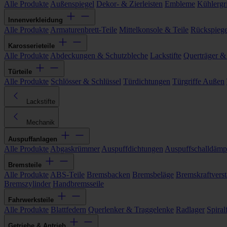
Alle Produkte
Außenspiegel
Dekor- & Zierleisten
Embleme
Kühlergri
Innenverkleidung
Alle Produkte
Armaturenbrett-Teile
Mittelkonsole & Teile
Rückspiege
Karosserieteile
Alle Produkte
Abdeckungen & Schutzbleche
Lackstifte
Querträger &
Türteile
Alle Produkte
Schlösser & Schlüssel
Türdichtungen
Türgriffe Außen
Lackstifte
Mechanik
Auspuffanlagen
Alle Produkte
Abgaskrümmer
Auspuffdichtungen
Auspuffschalldämp
Bremsteile
Alle Produkte
ABS-Teile
Bremsbacken
Bremsbeläge
Bremskraftverst
Bremszylinder
Handbremsseile
Fahrwerksteile
Alle Produkte
Blattfedern
Querlenker & Traggelenke
Radlager
Spiral
Getriebe & Antrieb