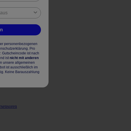
en
hrer personenbezogenen
enschutzerklärung. Pro
r. Gutscheincode ist nach
nd ist
nicht mit anderen
en unsere allgemeinen
t ist ausschließlich im
tig. Keine Barauszahlung
rsensoren