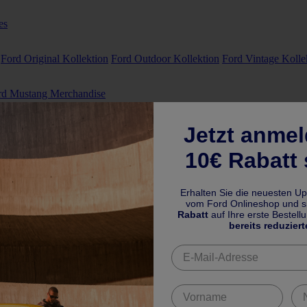
es
Ford Original Kollektion
Ford Outdoor Kollektion
Ford Vintage Kolle
rd Mustang Merchandise
Jetzt anme
10€ Rabatt 
Erhalten Sie die neuesten U
vom Ford Onlineshop und si
Rabatt
auf Ihre erste Bestell
bereits reduziert