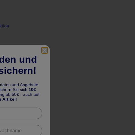
ktion
lden und
sichern!
pdates und Angebote
chern Sie sich
10€
ung ab 50€ - auch auf
e Artikel
!