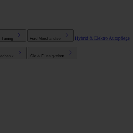
Hybrid & Elektro
Autopflege
& Tuning
Ford Merchandise
echanik
Öle & Flüssigkeiten