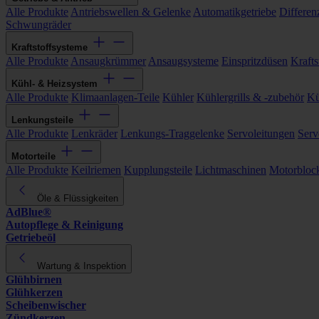
Alle Produkte
Antriebswellen & Gelenke
Automatikgetriebe
Differen
Schwungräder
Kraftstoffsysteme
Alle Produkte
Ansaugkrümmer
Ansaugsysteme
Einspritzdüsen
Kraftst
Kühl- & Heizsystem
Alle Produkte
Klimaanlagen-Teile
Kühler
Kühlergrills & -zubehör
Kü
Lenkungsteile
Alle Produkte
Lenkräder
Lenkungs-Traggelenke
Servoleitungen
Serv
Motorteile
Alle Produkte
Keilriemen
Kupplungsteile
Lichtmaschinen
Motorbloc
Öle & Flüssigkeiten
AdBlue®
Autopflege & Reinigung
Getriebeöl
Wartung & Inspektion
Glühbirnen
Glühkerzen
Scheibenwischer
Zündkerzen