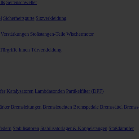
lls
Seitenschweller
l
Sicherheitsgurte
Sitzverkleidung
 Verstärkungen
Stoßstangen-Teile
Wischermotor
Türgriffe Innen
Türverkleidung
fer
Katalysatoren
Lambdasonden
Partikelfilter (DPF)
ärker
Bremsleitungen
Bremsleuchten
Bremspedale
Bremssättel
Bremss
federn
Stabilisatoren
Stabilisatorlager & Koppelstangen
Stoßdämpfer