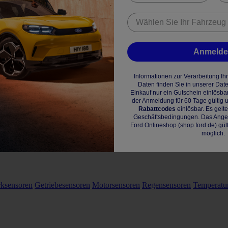
Anmeld
Informationen zur Verarbeitung I
Daten finden Sie in unserer Dat
Einkauf nur ein Gutschein einlösba
der Anmeldung für 60 Tage gültig u
Rabattcodes
einlösbar. Es gelt
Geschäftsbedingungen. Das Angebo
Ford Onlineshop (shop.ford.de) gül
möglich.
rksensoren
Getriebesensoren
Motorsensoren
Regensensoren
Temperatu