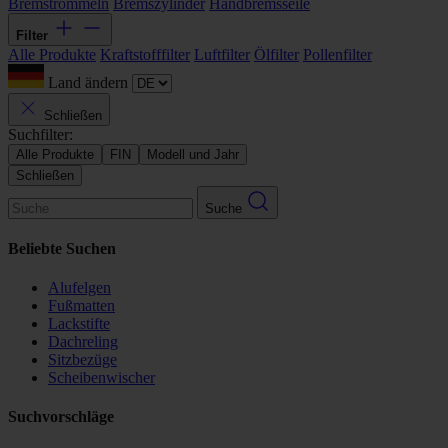
Bremstrommeln
Bremszylinder
Handbremsseile
Filter
Alle Produkte
Kraftstofffilter
Luftfilter
Ölfilter
Pollenfilter
Land ändern
Schließen
Suchfilter:
Alle Produkte
FIN
Modell und Jahr
Schließen
Suche
Beliebte Suchen
Alufelgen
Fußmatten
Lackstifte
Dachreling
Sitzbezüge
Scheibenwischer
Suchvorschläge