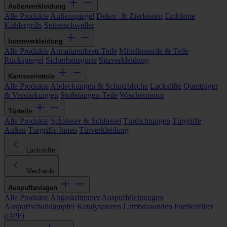
Außenverkleidung
Alle Produkte
Außenspiegel
Dekor- & Zierleisten
Embleme
Kühlergrills
Seitenschweller
Innenverkleidung
Alle Produkte
Armaturenbrett-Teile
Mittelkonsole & Teile
Rückspiegel
Sicherheitsgurte
Sitzverkleidung
Karosserieteile
Alle Produkte
Abdeckungen & Schutzbleche
Lackstifte
Querträger
& Verstärkungen
Stoßstangen-Teile
Wischermotor
Türteile
Alle Produkte
Schlösser & Schlüssel
Türdichtungen
Türgriffe
Außen
Türgriffe Innen
Türverkleidung
Lackstifte
Mechanik
Auspuffanlagen
Alle Produkte
Abgaskrümmer
Auspuffdichtungen
Auspuffschalldämpfer
Katalysatoren
Lambdasonden
Partikelfilter
(DPF)