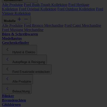
Kollektionen
Alle Produkte
Ford Built-Tough Kollektion
Ford Heritage
Kollektion
Ford Original Kollektion
Ford Outdoor Kollektion
Ford
Vintage Kollektion
Modelle
Alle Produkte
Ford Bronco Merchandise
Ford Capri Merchandise
Ford Mustang Merchandise
Büro & Schreibwaren
Modellautos
Geschenkefinder
Hybrid & Elektro
Autopflege & Reinigung
Ford Ersatzteile entdecken
Alle Produkte
Beleuchtung
Blinker
Bremsleuchten
Glühbirnen