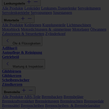
Lenkungsteile
Alle Produkte
Lenkräder
Lenkungs-Traggelenke
Servoleitungen
Servolenkgetriebe
Servopumpen
Spurstangen
Motorteile
Alle Produkte
Keilriemen
Kupplungsteile
Lichtmaschinen
Motorblock
Motordichtungen & -simmeringe
Motorlager
Ölwannen
Zahnriemen & Steuerketten
Zylinderkopf
Öle & Flüssigkeiten
AdBlue®
Autopflege & Reinigung
Getriebeöl
Wartung & Inspektion
Glühbirnen
Glühkerzen
Scheibenwischer
Zündkerzen
Bremsteile
Alle Produkte
ABS-Teile
Bremsbacken
Bremsbeläge
Bremskraftverstärker
Bremsleitungen
Bremsleuchten
Bremspedale
Bremssättel
Bremsscheiben
Bremsscheiben- & Bremsbelagsätze