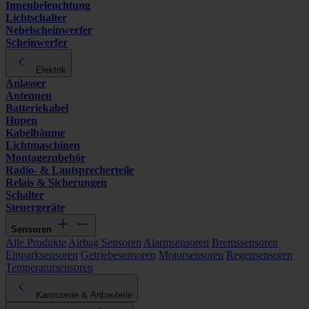
Innenbeleuchtung
Lichtschalter
Nebelscheinwerfer
Scheinwerfer
Elektrik
Anlasser
Antennen
Batteriekabel
Hupen
Kabelbäume
Lichtmaschinen
Montagezubehör
Radio- & Lautsprecherteile
Relais & Sicherungen
Schalter
Steuergeräte
Sensoren
Alle Produkte
Airbag Sensoren
Alarmsensoren
Bremssensoren
Einparksensoren
Getriebesensoren
Motorsensoren
Regensensoren
Temperatursensoren
Karosserie & Anbauteile