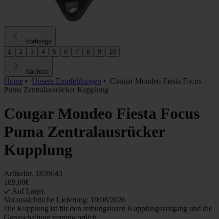
Vorherige
1
2
3
4
5
6
7
8
9
10
Nächste
Home
•
Unsere Empfehlungen
•
Cougar Mondeo Fiesta Focus
Puma Zentralausrücker Kupplung
Cougar Mondeo Fiesta Focus
Puma Zentralausrücker
Kupplung
Artikelnr.
1838043
189,00€
Auf Lager.
Voraussichtliche Lieferung: 10/08/2026
Die Kupplung ist für den reibungslosen Kupplungsvorgang und die
Gangschaltung verantwortlich...