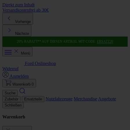
Direkt zum Inhalt
Versandkostenfrei ab 30€
K
Vorherige
Nächste
20% RABATT** AUF DIESEN ARTIKEL MIT CODE:
ERSATZ20
Menü
Ford Onlineshop
Widerruf
Anmelden
Warenkorb
0
Suche
Nutzfahrzeuge
Merchandise
Angebote
Zubehör
Ersatzteile
Schließen
Warenkorb