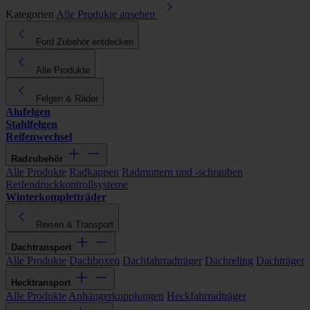
Kategorien
Alle Produkte ansehen
Ford Zubehör entdecken
Alle Produkte
Felgen & Räder
Alufelgen
Stahlfelgen
Reifenwechsel
Radzubehör
Alle Produkte
Radkappen
Radmuttern und -schrauben
Reifendruckkontrollsysteme
Winterkompletträder
Reisen & Transport
Dachtransport
Alle Produkte
Dachboxen
Dachfahrradträger
Dachreling
Dachträger
Hecktransport
Alle Produkte
Anhängerkupplungen
Heckfahrradträger