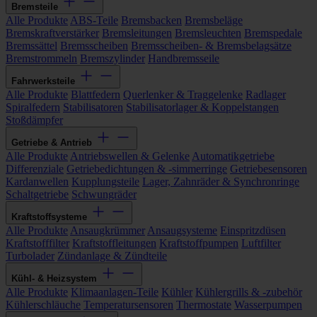
Bremsteile
Alle Produkte
ABS-Teile
Bremsbacken
Bremsbeläge
Bremskraftverstärker
Bremsleitungen
Bremsleuchten
Bremspedale
Bremssättel
Bremsscheiben
Bremsscheiben- & Bremsbelagsätze
Bremstrommeln
Bremszylinder
Handbremsseile
Fahrwerksteile
Alle Produkte
Blattfedern
Querlenker & Traggelenke
Radlager
Spiralfedern
Stabilisatoren
Stabilisatorlager & Koppelstangen
Stoßdämpfer
Getriebe & Antrieb
Alle Produkte
Antriebswellen & Gelenke
Automatikgetriebe
Differenziale
Getriebedichtungen & -simmerringe
Getriebesensoren
Kardanwellen
Kupplungsteile
Lager, Zahnräder & Synchronringe
Schaltgetriebe
Schwungräder
Kraftstoffsysteme
Alle Produkte
Ansaugkrümmer
Ansaugsysteme
Einspritzdüsen
Kraftstofffilter
Kraftstoffleitungen
Kraftstoffpumpen
Luftfilter
Turbolader
Zündanlage & Zündteile
Kühl- & Heizsystem
Alle Produkte
Klimaanlagen-Teile
Kühler
Kühlergrills & -zubehör
Kühlerschläuche
Temperatursensoren
Thermostate
Wasserpumpen