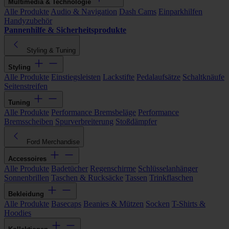
Multimedia & Technologie
Alle Produkte
Audio & Navigation
Dash Cams
Einparkhilfen
Handyzubehör
Pannenhilfe & Sicherheitsprodukte
Styling & Tuning
Styling
Alle Produkte
Einstiegsleisten
Lackstifte
Pedalaufsätze
Schaltknäufe
Seitenstreifen
Tuning
Alle Produkte
Performance Bremsbeläge
Performance
Bremsscheiben
Spurverbreiterung
Stoßdämpfer
Ford Merchandise
Accessoires
Alle Produkte
Badetücher
Regenschirme
Schlüsselanhänger
Sonnenbrillen
Taschen & Rucksäcke
Tassen
Trinkflaschen
Bekleidung
Alle Produkte
Basecaps
Beanies & Mützen
Socken
T-Shirts &
Hoodies