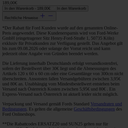
189,00€
In den Warenkorb -
189,00€
In den Warenkorb
Rechtliche Hinweise
*Der Rabatt für Ford Kunden wurde auf den genannten Online-
Preis angewendet. Diese Kundenersparnis wird von Ford-Werke
GmbH (eingetragener Sitz Henry-Ford-Straße 1, 50735 Köln)
exklusiv für Privatkunden zur Verfügung gestellt. Das Angebot gilt
bis zum 09.08.2026 oder solange der Vorrat reicht und kann
jederzeit ohne Angabe von Gründen beendet werden.
Die Lieferung innerhalb Deutschlands erfolgt versandkostenfrei,
sofern der Bestellwert über 30€ liegt und die Abmessungen des
Artikels 120 x 60 x 60 cm oder eine Gesamtlänge von 300cm nicht
überschreiten. Ansonsten fallen Versandgebühren zwischen 3,95€
und 80€ an. Unabhängig vom Mindestbestellwert entstehen beim
Versand nach Österreich Kosten zwischen 5,95€ und 80€ . Ein
Express-Versand nach Österreich ist aktuell leider nicht möglich.
Verpackung und Versand gemäß Fords Standard
Versandraten und
Bedingungen
. Es gelten die allgemeine
Geschäftsbedingungen
des
Ford Onlineshops.
**Die Rabattcodes ERSATZ20 und SUN25 gelten nur für