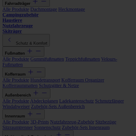
Fahrradträger
Alle Produkte
Dachmontage
Heckmontage
Campingzubehör
Haustiere
Nutzfahrzeuge
Skiträger
Schutz & Komfort
Fußmatten
Alle Produkte
Gummifußmatten
Teppichfußmatten
Velours-
Fußmatten
Kofferraum
Alle Produkte
Hundetransport
Kofferraum Organizer
Kofferraummatten
Schutzgitter & Netze
Außenbereich
Alle Produkte
Abdeckplanen
Ladekantenschutz
Schmutzfänger
Windabweiser
Zubehör-Sets Außenbereich
Innenraum
Alle Produkte
3D-Prints
Nutzfahrzeug-Zubehör
Sitzbezüge
Sitzraumtrenner
Sonnenschutz
Zubehör-Sets Innenraum