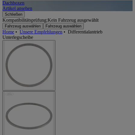
Dachboxen
A
Artikel ansehen
A
Schließen
Kompatibilitätsprüfung:
Kein Fahrzeug ausgewählt
Fahrzeug auswählen
Fahrzeug auswählen
Home
•
Unsere Empfehlungen
•
Differentialantrieb
Unterlegscheibe