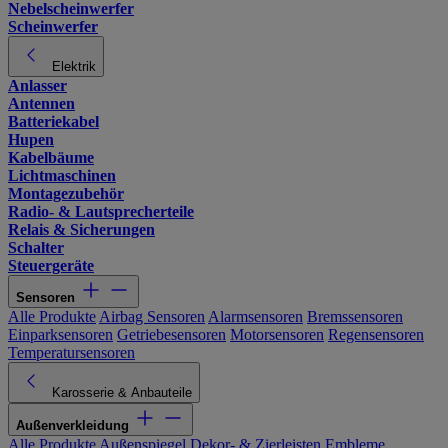
Nebelscheinwerfer
Scheinwerfer
Elektrik
Anlasser
Antennen
Batteriekabel
Hupen
Kabelbäume
Lichtmaschinen
Montagezubehör
Radio- & Lautsprecherteile
Relais & Sicherungen
Schalter
Steuergeräte
Sensoren
Alle Produkte
Airbag Sensoren
Alarmsensoren
Bremssensoren
Einparksensoren
Getriebesensoren
Motorsensoren
Regensensoren
Temperatursensoren
Karosserie & Anbauteile
Außenverkleidung
Alle Produkte
Außenspiegel
Dekor- & Zierleisten
Embleme