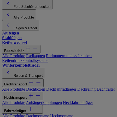
Ford Zubehör entdecken
Alle Produkte
Felgen & Räder
Alufelgen
Stahlfelgen
Reifenwechsel
Radzubehör
Alle Produkte
Radkappen
Radmuttern und -schrauben
Reifendruckkontrollsysteme
Winterkompletträder
Reisen & Transport
Dachtransport
Alle Produkte
Dachboxen
Dachfahrradträger
Dachreling
Dachträger
Hecktransport
Alle Produkte
Anhängerkupplungen
Heckfahrradträger
Fahrradträger
Alle Produkte
Dachmontage
Heckmontage