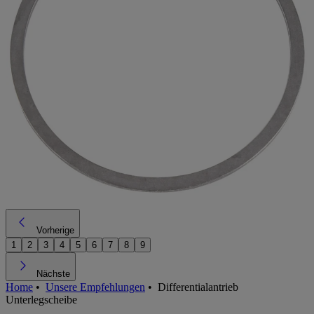
Vorherige
1
2
3
4
5
6
7
8
9
Nächste
Home
•
Unsere Empfehlungen
•
Differentialantrieb
Unterlegscheibe