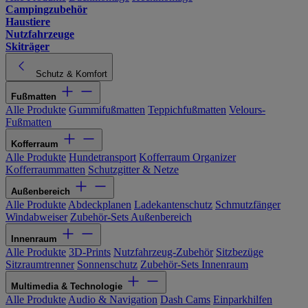
Campingzubehör
Haustiere
Nutzfahrzeuge
Skiträger
Schutz & Komfort
Fußmatten
Alle Produkte
Gummifußmatten
Teppichfußmatten
Velours-
Fußmatten
Kofferraum
Alle Produkte
Hundetransport
Kofferraum Organizer
Kofferraummatten
Schutzgitter & Netze
Außenbereich
Alle Produkte
Abdeckplanen
Ladekantenschutz
Schmutzfänger
Windabweiser
Zubehör-Sets Außenbereich
Innenraum
Alle Produkte
3D-Prints
Nutzfahrzeug-Zubehör
Sitzbezüge
Sitzraumtrenner
Sonnenschutz
Zubehör-Sets Innenraum
Multimedia & Technologie
Alle Produkte
Audio & Navigation
Dash Cams
Einparkhilfen