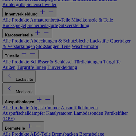
Kühlergrills
Seitenschweller
Innenverkleidung
Alle Produkte
Armaturenbrett-Teile
Mittelkonsole & Teile
Rückspiegel
Sicherheitsgurte
Sitzverkleidung
Karosserieteile
Alle Produkte
Abdeckungen & Schutzbleche
Lackstifte
Querträger
& Verstärkungen
Stoßstangen-Teile
Wischermotor
Türteile
Alle Produkte
Schlösser & Schlüssel
Türdichtungen
Türgriffe
Außen
Türgriffe Innen
Türverkleidung
Lackstifte
Mechanik
Auspuffanlagen
Alle Produkte
Abgaskrümmer
Auspuffdichtungen
Auspuffschalldämpfer
Katalysatoren
Lambdasonden
Partikelfilter
(DPF)
Bremsteile
Alle Produkte
ABS-Teile
Bremsbacken
Bremsbeläge