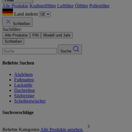
Filter
Alle Produkte
Kraftstofffilter
Luftfilter
Ölfilter
Pollenfilter
Land ändern
Schließen
Suchfilter:
Alle Produkte
FIN
Modell und Jahr
Schließen
Suche
Beliebte Suchen
Alufelgen
Fußmatten
Lackstifte
Dachreling
Sitzbezüge
Scheibenwischer
Suchvorschläge
Beliebte Kategorien
Alle Produkte ansehen