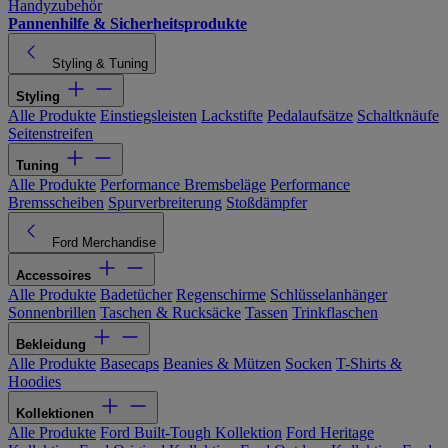
Handyzubehör
Pannenhilfe & Sicherheitsprodukte
Styling & Tuning
Styling
Alle Produkte
Einstiegsleisten
Lackstifte
Pedalaufsätze
Schaltknäufe
Seitenstreifen
Tuning
Alle Produkte
Performance Bremsbeläge
Performance
Bremsscheiben
Spurverbreiterung
Stoßdämpfer
Ford Merchandise
Accessoires
Alle Produkte
Badetücher
Regenschirme
Schlüsselanhänger
Sonnenbrillen
Taschen & Rucksäcke
Tassen
Trinkflaschen
Bekleidung
Alle Produkte
Basecaps
Beanies & Mützen
Socken
T-Shirts &
Hoodies
Kollektionen
Alle Produkte
Ford Built-Tough Kollektion
Ford Heritage