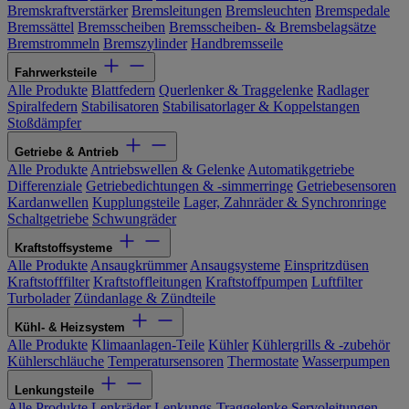
Bremskraftverstärker
Bremsleitungen
Bremsleuchten
Bremspedale
Bremssättel
Bremsscheiben
Bremsscheiben- & Bremsbelagsätze
Bremstrommeln
Bremszylinder
Handbremsseile
Fahrwerksteile
Alle Produkte
Blattfedern
Querlenker & Traggelenke
Radlager
Spiralfedern
Stabilisatoren
Stabilisatorlager & Koppelstangen
Stoßdämpfer
Getriebe & Antrieb
Alle Produkte
Antriebswellen & Gelenke
Automatikgetriebe
Differenziale
Getriebedichtungen & -simmerringe
Getriebesensoren
Kardanwellen
Kupplungsteile
Lager, Zahnräder & Synchronringe
Schaltgetriebe
Schwungräder
Kraftstoffsysteme
Alle Produkte
Ansaugkrümmer
Ansaugsysteme
Einspritzdüsen
Kraftstofffilter
Kraftstoffleitungen
Kraftstoffpumpen
Luftfilter
Turbolader
Zündanlage & Zündteile
Kühl- & Heizsystem
Alle Produkte
Klimaanlagen-Teile
Kühler
Kühlergrills & -zubehör
Kühlerschläuche
Temperatursensoren
Thermostate
Wasserpumpen
Lenkungsteile
Alle Produkte
Lenkräder
Lenkungs-Traggelenke
Servoleitungen