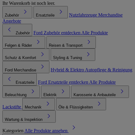
Ihr Warenkorb ist noch leer.
Nutzfahrzeuge
Merchandise
Zubehör
Ersatzteile
Angebote
Ford Zubehör entdecken
Alle Produkte
Zubehör
Felgen & Räder
Reisen & Transport
Schutz & Komfort
Styling & Tuning
Hybrid & Elektro
Autopflege & Reinigung
Ford Merchandise
Ford Ersatzteile entdecken
Alle Produkte
Ersatzteile
Beleuchtung
Elektrik
Karosserie & Anbauteile
Lackstifte
Mechanik
Öle & Flüssigkeiten
Wartung & Inspektion
Kategorien
Alle Produkte ansehen