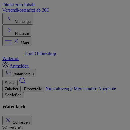
Direkt zum Inhalt
Versandkostenfrei ab 30€
K
Vorherige
Nächste
Menü
Ford Onlineshop
Widerruf
Anmelden
Warenkorb
0
Suche
Nutzfahrzeuge
Merchandise
Angebote
Zubehör
Ersatzteile
Schließen
Warenkorb
Schließen
Warenkorb