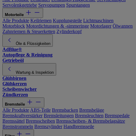
Servolenkgetriebe
Servopumpen
Spurstangen
Motorteile
Alle Produkte
Keilriemen
Kupplungsteile
Lichtmaschinen
Motorblock
Motordichtungen & -simmeringe
Motorlager
Ölwannen
Zahnriemen & Steuerketten
Zylinderkopf
Öle & Flüssigkeiten
AdBlue®
Autopflege & Reinigung
Getriebeöl
Wartung & Inspektion
Glühbirnen
Glühkerzen
Scheibenwischer
Zündkerzen
Bremsteile
Alle Produkte
ABS-Teile
Bremsbacken
Bremsbeläge
Bremskraftverstärker
Bremsleitungen
Bremsleuchten
Bremspedale
Bremssättel
Bremsscheiben
Bremsscheiben- & Bremsbelagsätze
Bremstrommeln
Bremszylinder
Handbremsseile