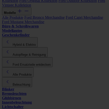
Kollektion
Ford Original Kollektion
Ford Outdoor Kollektion
Ford
Vintage Kollektion
Modelle
Alle Produkte
Ford Bronco Merchandise
Ford Capri Merchandise
Ford Mustang Merchandise
Büro & Schreibwaren
Modellautos
Geschenkefinder
Hybrid & Elektro
Autopflege & Reinigung
Ford Ersatzteile entdecken
Alle Produkte
Beleuchtung
Blinker
Bremsleuchten
Glühbirnen
Innenbeleuchtung
Lichtschalter