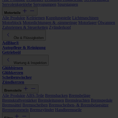
Servolenkgetriebe
Servopumpen
Spurstangen
Motorteile
Alle Produkte
Keilriemen
Kupplungsteile
Lichtmaschinen
Motorblock
Motordichtungen & -simmeringe
Motorlager
Ölwannen
Zahnriemen & Steuerketten
Zylinderkopf
Öle & Flüssigkeiten
AdBlue®
Autopflege & Reinigung
Getriebeöl
Wartung & Inspektion
Glühbirnen
Glühkerzen
Scheibenwischer
Zündkerzen
Bremsteile
Alle Produkte
ABS-Teile
Bremsbacken
Bremsbeläge
Bremskraftverstärker
Bremsleitungen
Bremsleuchten
Bremspedale
Bremssättel
Bremsscheiben
Bremsscheiben- & Bremsbelagsätze
Bremstrommeln
Bremszylinder
Handbremsseile