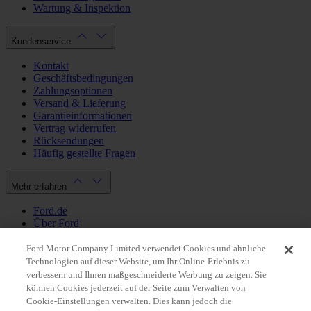
Wartung & Inspektion
Kundenservice
Kontakt
Geschäftsbedingungen
Zahlungsoptionen
Versand & Lieferung
Garantieinformationen
Vertrag widerrufen
Rücksendungen
Häufig gestellte Fragen
Mehr erfahren
Ford.de
Über Ford
Cookie Richtlinien
Datenschutzbestimmungen
Ford Motor Company Limited verwendet Cookies und ähnliche
Impressum
Technologien auf dieser Website, um Ihr Online-Erlebnis zu
verbessern und Ihnen maßgeschneiderte Werbung zu zeigen. Sie
können Cookies jederzeit auf der Seite zum Verwalten von
Mein Konto
Cookie-Einstellungen verwalten. Dies kann jedoch die