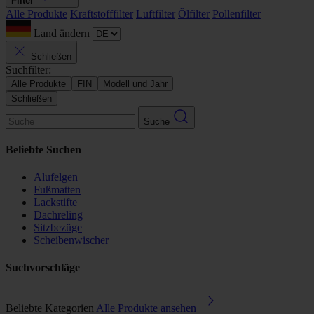
Filter
Alle Produkte
Kraftstofffilter
Luftfilter
Ölfilter
Pollenfilter
Land ändern
Schließen
Suchfilter:
Alle Produkte
FIN
Modell und Jahr
Schließen
Suche
Beliebte Suchen
Alufelgen
Fußmatten
Lackstifte
Dachreling
Sitzbezüge
Scheibenwischer
Suchvorschläge
Beliebte Kategorien
Alle Produkte ansehen