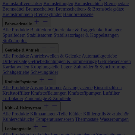
Bremskraftverstärker
Bremsleitungen
Bremsleuchten
Bremspedale
Bremssättel
Bremsscheiben
Bremsscheiben- & Bremsbelagsätze
Bremstrommeln
Bremszylinder
Handbremsseile
Fahrwerksteile
Alle Produkte
Blattfedern
Querlenker & Traggelenke
Radlager
Spiralfedern
Stabilisatoren
Stabilisatorlager & Koppelstangen
Stoßdämpfer
Getriebe & Antrieb
Alle Produkte
Antriebswellen & Gelenke
Automatikgetriebe
Differenziale
Getriebedichtungen & -simmerringe
Getriebesensoren
Kardanwellen
Kupplungsteile
Lager, Zahnräder & Synchronringe
Schaltgetriebe
Schwungräder
Kraftstoffsysteme
Alle Produkte
Ansaugkrümmer
Ansaugsysteme
Einspritzdüsen
Kraftstofffilter
Kraftstoffleitungen
Kraftstoffpumpen
Luftfilter
Turbolader
Zündanlage & Zündteile
Kühl- & Heizsystem
Alle Produkte
Klimaanlagen-Teile
Kühler
Kühlergrills & -zubehör
Kühlerschläuche
Temperatursensoren
Thermostate
Wasserpumpen
Lenkungsteile
Alle Produkte
Lenkräder
Lenkungs-Traggelenke
Servoleitungen