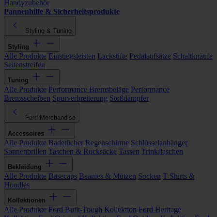
Handyzubehör
Pannenhilfe & Sicherheitsprodukte
Styling & Tuning
Styling
Alle Produkte
Einstiegsleisten
Lackstifte
Pedalaufsätze
Schaltknäufe
Seitenstreifen
Tuning
Alle Produkte
Performance Bremsbeläge
Performance
Bremsscheiben
Spurverbreiterung
Stoßdämpfer
Ford Merchandise
Accessoires
Alle Produkte
Badetücher
Regenschirme
Schlüsselanhänger
Sonnenbrillen
Taschen & Rucksäcke
Tassen
Trinkflaschen
Bekleidung
Alle Produkte
Basecaps
Beanies & Mützen
Socken
T-Shirts &
Hoodies
Kollektionen
Alle Produkte
Ford Built-Tough Kollektion
Ford Heritage