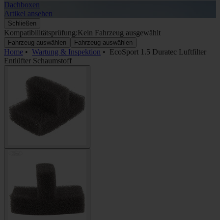
Dachboxen
A
Artikel ansehen
A
Schließen
Kompatibilitätsprüfung:
Kein Fahrzeug ausgewählt
Fahrzeug auswählen
Fahrzeug auswählen
Home
•
Wartung & Inspektion
•
EcoSport 1.5 Duratec Luftfilter
Entlüfter Schaumstoff