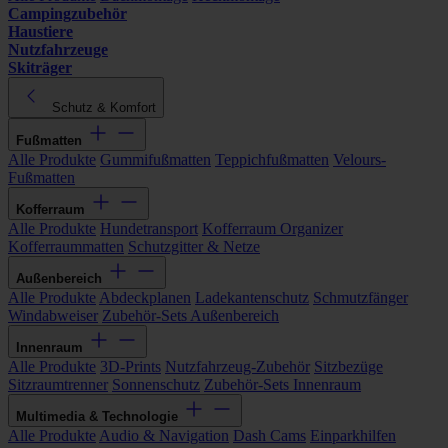
Campingzubehör
Haustiere
Nutzfahrzeuge
Skiträger
Schutz & Komfort
Fußmatten
Alle Produkte
Gummifußmatten
Teppichfußmatten
Velours-
Fußmatten
Kofferraum
Alle Produkte
Hundetransport
Kofferraum Organizer
Kofferraummatten
Schutzgitter & Netze
Außenbereich
Alle Produkte
Abdeckplanen
Ladekantenschutz
Schmutzfänger
Windabweiser
Zubehör-Sets Außenbereich
Innenraum
Alle Produkte
3D-Prints
Nutzfahrzeug-Zubehör
Sitzbezüge
Sitzraumtrenner
Sonnenschutz
Zubehör-Sets Innenraum
Multimedia & Technologie
Alle Produkte
Audio & Navigation
Dash Cams
Einparkhilfen