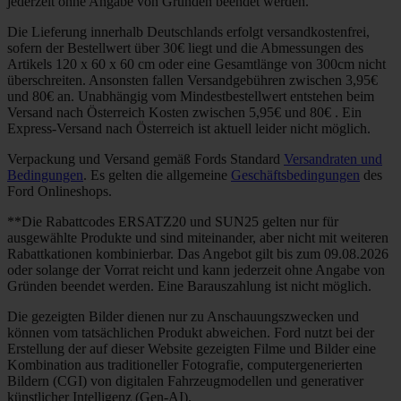
jederzeit ohne Angabe von Gründen beendet werden.
Die Lieferung innerhalb Deutschlands erfolgt versandkostenfrei,
sofern der Bestellwert über 30€ liegt und die Abmessungen des
Artikels 120 x 60 x 60 cm oder eine Gesamtlänge von 300cm nicht
überschreiten. Ansonsten fallen Versandgebühren zwischen 3,95€
und 80€ an. Unabhängig vom Mindestbestellwert entstehen beim
Versand nach Österreich Kosten zwischen 5,95€ und 80€ . Ein
Express-Versand nach Österreich ist aktuell leider nicht möglich.
Verpackung und Versand gemäß Fords Standard
Versandraten und
Bedingungen
. Es gelten die allgemeine
Geschäftsbedingungen
des
Ford Onlineshops.
**Die Rabattcodes ERSATZ20 und SUN25 gelten nur für
ausgewählte Produkte und sind miteinander, aber nicht mit weiteren
Rabattkationen kombinierbar. Das Angebot gilt bis zum 09.08.2026
oder solange der Vorrat reicht und kann jederzeit ohne Angabe von
Gründen beendet werden. Eine Barauszahlung ist nicht möglich.
Die gezeigten Bilder dienen nur zu Anschauungszwecken und
können vom tatsächlichen Produkt abweichen. Ford nutzt bei der
Erstellung der auf dieser Website gezeigten Filme und Bilder eine
Kombination aus traditioneller Fotografie, computergenerierten
Bildern (CGI) von digitalen Fahrzeugmodellen und generativer
künstlicher Intelligenz (Gen-AI).