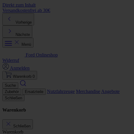
Direkt zum Inhalt
Versandkostenfrei ab 30€
K
Vorherige
Nächste
Menü
Ford Onlineshop
Widerruf
Anmelden
Warenkorb
0
Suche
Nutzfahrzeuge
Merchandise
Angebote
Zubehör
Ersatzteile
Schließen
Warenkorb
Schließen
Warenkorb