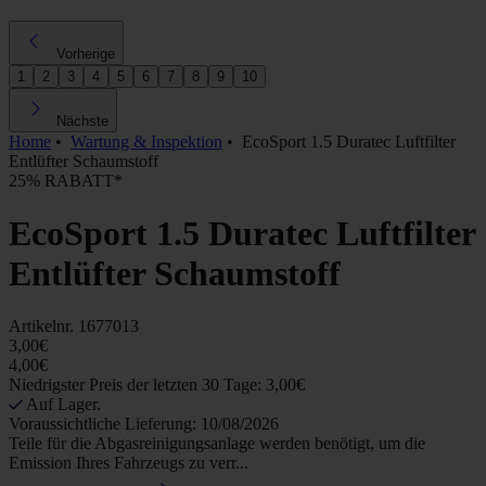
Vorherige
1
2
3
4
5
6
7
8
9
10
Nächste
Home
•
Wartung & Inspektion
•
EcoSport 1.5 Duratec Luftfilter
Entlüfter Schaumstoff
25% RABATT*
EcoSport 1.5 Duratec Luftfilter
Entlüfter Schaumstoff
Artikelnr.
1677013
3,00€
4,00€
Niedrigster Preis der letzten 30 Tage: 3,00€
Auf Lager.
Voraussichtliche Lieferung: 10/08/2026
Teile für die Abgasreinigungsanlage werden benötigt, um die
Emission Ihres Fahrzeugs zu verr...