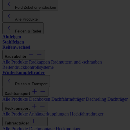
Ford Zubehör entdecken
Alle Produkte
Felgen & Räder
Alufelgen
Stahlfelgen
Reifenwechsel
Radzubehör
Alle Produkte
Radkappen
Radmuttern und -schrauben
Reifendruckkontrollsysteme
Winterkompletträder
Reisen & Transport
Dachtransport
Alle Produkte
Dachboxen
Dachfahrradträger
Dachreling
Dachträger
Hecktransport
Alle Produkte
Anhängerkupplungen
Heckfahrradträger
Fahrradträger
Alle Produkte
Dachmontage
Heckmontage