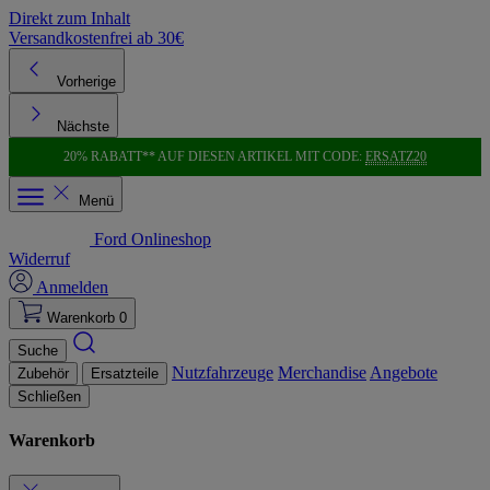
Direkt zum Inhalt
Versandkostenfrei ab 30€
K
Vorherige
Nächste
20% RABATT** AUF DIESEN ARTIKEL MIT CODE:
ERSATZ20
Menü
Ford Onlineshop
Widerruf
Anmelden
Warenkorb
0
Suche
Nutzfahrzeuge
Merchandise
Angebote
Zubehör
Ersatzteile
Schließen
Warenkorb