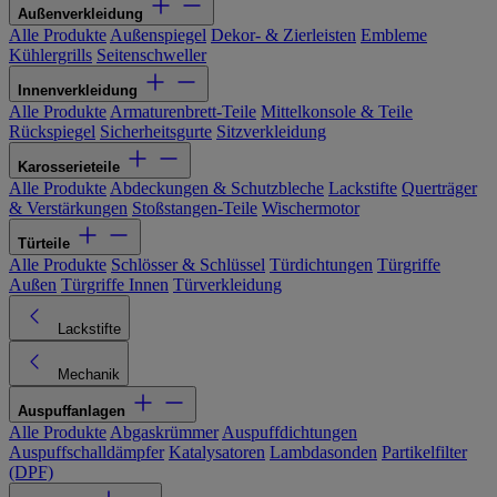
Außenverkleidung
Alle Produkte
Außenspiegel
Dekor- & Zierleisten
Embleme
Kühlergrills
Seitenschweller
Innenverkleidung
Alle Produkte
Armaturenbrett-Teile
Mittelkonsole & Teile
Rückspiegel
Sicherheitsgurte
Sitzverkleidung
Karosserieteile
Alle Produkte
Abdeckungen & Schutzbleche
Lackstifte
Querträger
& Verstärkungen
Stoßstangen-Teile
Wischermotor
Türteile
Alle Produkte
Schlösser & Schlüssel
Türdichtungen
Türgriffe
Außen
Türgriffe Innen
Türverkleidung
Lackstifte
Mechanik
Auspuffanlagen
Alle Produkte
Abgaskrümmer
Auspuffdichtungen
Auspuffschalldämpfer
Katalysatoren
Lambdasonden
Partikelfilter
(DPF)