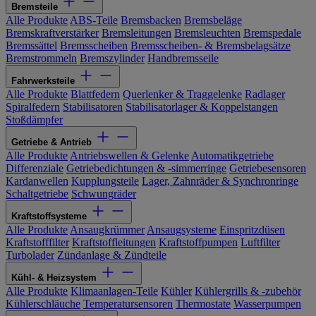
Bremsteile
Alle Produkte
ABS-Teile
Bremsbacken
Bremsbeläge
Bremskraftverstärker
Bremsleitungen
Bremsleuchten
Bremspedale
Bremssättel
Bremsscheiben
Bremsscheiben- & Bremsbelagsätze
Bremstrommeln
Bremszylinder
Handbremsseile
Fahrwerksteile
Alle Produkte
Blattfedern
Querlenker & Traggelenke
Radlager
Spiralfedern
Stabilisatoren
Stabilisatorlager & Koppelstangen
Stoßdämpfer
Getriebe & Antrieb
Alle Produkte
Antriebswellen & Gelenke
Automatikgetriebe
Differenziale
Getriebedichtungen & -simmerringe
Getriebesensoren
Kardanwellen
Kupplungsteile
Lager, Zahnräder & Synchronringe
Schaltgetriebe
Schwungräder
Kraftstoffsysteme
Alle Produkte
Ansaugkrümmer
Ansaugsysteme
Einspritzdüsen
Kraftstofffilter
Kraftstoffleitungen
Kraftstoffpumpen
Luftfilter
Turbolader
Zündanlage & Zündteile
Kühl- & Heizsystem
Alle Produkte
Klimaanlagen-Teile
Kühler
Kühlergrills & -zubehör
Kühlerschläuche
Temperatursensoren
Thermostate
Wasserpumpen