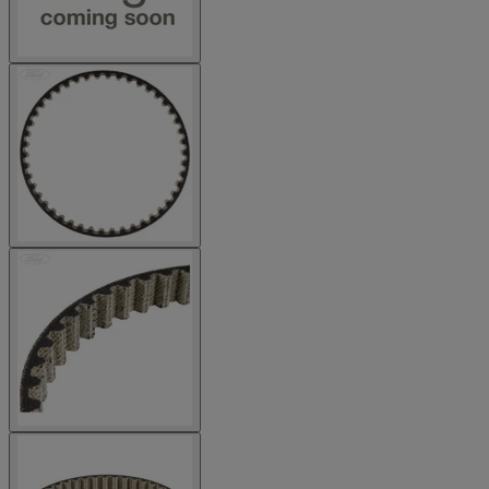
10€ Rabatt sichern!
Erhalten Sie die neuesten Updates und Angebote
vom Ford Onlineshop und sichern Sie sich
10€
Rabatt
auf Ihre erste Bestellung ab 50€ - auch auf
bereits reduzierte Artikel
!
Anmelden
Informationen zur Verarbeitung Ihrer personenbezogenen
Daten finden Sie in unserer Datenschutzerklärung. Pro
Einkauf nur ein Gutschein einlösbar. Gutscheincode ist nach
der Anmeldung für 60 Tage gültig und ist
nicht mit anderen
Rabattcodes
einlösbar. Es gelten unsere allgemeinen