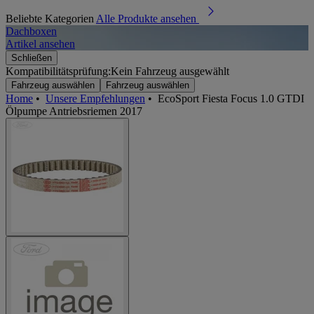
Beliebte Kategorien
Alle Produkte ansehen
Dachboxen
A
Artikel ansehen
A
Schließen
Kompatibilitätsprüfung:
Kein Fahrzeug ausgewählt
Fahrzeug auswählen
Fahrzeug auswählen
Home
•
Unsere Empfehlungen
•
EcoSport Fiesta Focus 1.0 GTDI
Ölpumpe Antriebsriemen 2017
Jetzt anmelden und