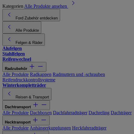
Kategorien
Alle Produkte ansehen
Ford Zubehör entdecken
Alle Produkte
Felgen & Räder
Alufelgen
Stahlfelgen
Reifenwechsel
Radzubehör
Alle Produkte
Radkappen
Radmuttern und -schrauben
Reifendruckkontrollsysteme
Winterkompletträder
Reisen & Transport
Dachtransport
Alle Produkte
Dachboxen
Dachfahrradträger
Dachreling
Dachträger
Hecktransport
Alle Produkte
Anhängerkupplungen
Heckfahrradträger