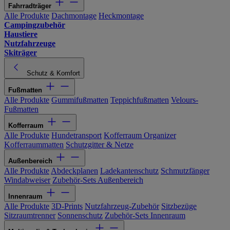
Fahrradträger
Alle Produkte
Dachmontage
Heckmontage
Campingzubehör
Haustiere
Nutzfahrzeuge
Skiträger
Schutz & Komfort
Fußmatten
Alle Produkte
Gummifußmatten
Teppichfußmatten
Velours-
Fußmatten
Kofferraum
Alle Produkte
Hundetransport
Kofferraum Organizer
Kofferraummatten
Schutzgitter & Netze
Außenbereich
Alle Produkte
Abdeckplanen
Ladekantenschutz
Schmutzfänger
Windabweiser
Zubehör-Sets Außenbereich
Innenraum
Alle Produkte
3D-Prints
Nutzfahrzeug-Zubehör
Sitzbezüge
Sitzraumtrenner
Sonnenschutz
Zubehör-Sets Innenraum