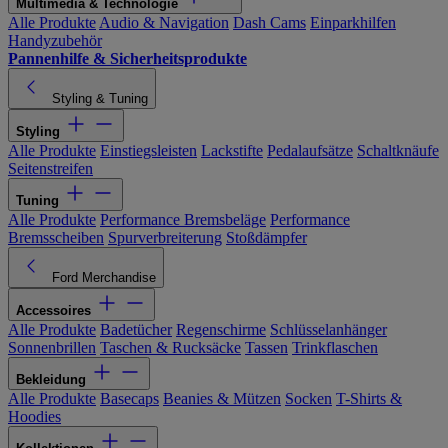
Multimedia & Technologie
Alle Produkte
Audio & Navigation
Dash Cams
Einparkhilfen
Handyzubehör
Pannenhilfe & Sicherheitsprodukte
Styling & Tuning
Styling
Alle Produkte
Einstiegsleisten
Lackstifte
Pedalaufsätze
Schaltknäufe
Seitenstreifen
Tuning
Alle Produkte
Performance Bremsbeläge
Performance
Bremsscheiben
Spurverbreiterung
Stoßdämpfer
Ford Merchandise
Accessoires
Alle Produkte
Badetücher
Regenschirme
Schlüsselanhänger
Sonnenbrillen
Taschen & Rucksäcke
Tassen
Trinkflaschen
Bekleidung
Alle Produkte
Basecaps
Beanies & Mützen
Socken
T-Shirts &
Hoodies