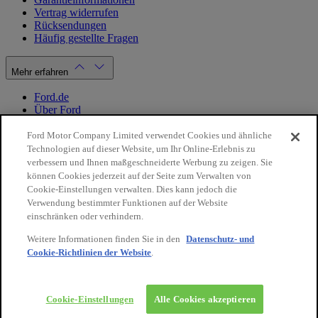
Vertrag widerrufen
Rücksendungen
Häufig gestellte Fragen
Mehr erfahren
Ford.de
Über Ford
Cookie Richtlinien
Datenschutzbestimmungen
Ford Motor Company Limited verwendet Cookies und ähnliche
Impressum
Technologien auf dieser Website, um Ihr Online-Erlebnis zu
verbessern und Ihnen maßgeschneiderte Werbung zu zeigen. Sie
können Cookies jederzeit auf der Seite zum Verwalten von
Mein Konto
Cookie-Einstellungen verwalten. Dies kann jedoch die
Verwendung bestimmter Funktionen auf der Website
Login / Registrierung
einschränken oder verhindern.
Meine Bestellungen
Weitere Informationen finden Sie in den
Datenschutz- und
Land ändern
Cookie-Richtlinien der Website
.
Facebook
X
Instagram
Youtube
LinkedIn
© 2026 Ford-Werke-GmbH
Ford Onlineshop
Cookie-Einstellungen
Alle Cookies akzeptieren