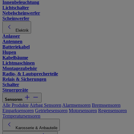
Innenbeleuchtung
Lichtschalter
Nebelscheinwerfer
Scheinwerfer
Elektrik
Anlasser
Antennen
Batteriekabel
Hupen
Kabelbäume
Lichtmaschinen
Montagezubehör
Radio- & Lautsprecherteile
Relais & Sicherungen
Schalter
Steuergeräte
Sensoren
Alle Produkte
Airbag Sensoren
Alarmsensoren
Bremssensoren
Einparksensoren
Getriebesensoren
Motorsensoren
Regensensoren
Temperatursensoren
Karosserie & Anbauteile