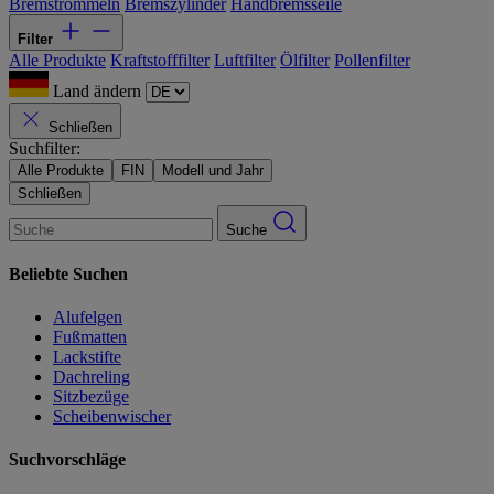
Bremstrommeln
Bremszylinder
Handbremsseile
Filter
Alle Produkte
Kraftstofffilter
Luftfilter
Ölfilter
Pollenfilter
Land ändern
Schließen
Suchfilter:
Alle Produkte
FIN
Modell und Jahr
Schließen
Suche
Beliebte Suchen
Alufelgen
Fußmatten
Lackstifte
Dachreling
Sitzbezüge
Scheibenwischer
Suchvorschläge