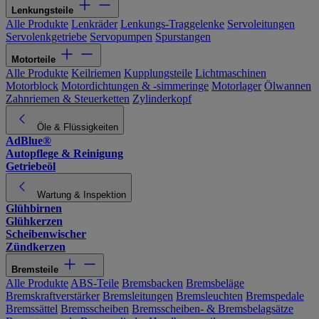
Lenkungsteile
Alle Produkte
Lenkräder
Lenkungs-Traggelenke
Servoleitungen
Servolenkgetriebe
Servopumpen
Spurstangen
Motorteile
Alle Produkte
Keilriemen
Kupplungsteile
Lichtmaschinen
Motorblock
Motordichtungen & -simmeringe
Motorlager
Ölwannen
Zahnriemen & Steuerketten
Zylinderkopf
Öle & Flüssigkeiten
AdBlue®
Autopflege & Reinigung
Getriebeöl
Wartung & Inspektion
Glühbirnen
Glühkerzen
Scheibenwischer
Zündkerzen
Bremsteile
Alle Produkte
ABS-Teile
Bremsbacken
Bremsbeläge
Bremskraftverstärker
Bremsleitungen
Bremsleuchten
Bremspedale
Bremssättel
Bremsscheiben
Bremsscheiben- & Bremsbelagsätze