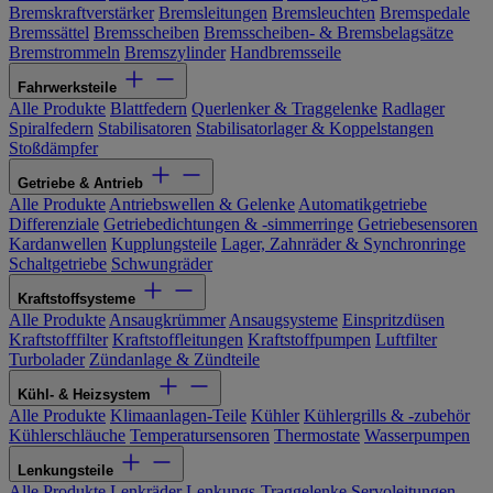
Bremskraftverstärker
Bremsleitungen
Bremsleuchten
Bremspedale
Bremssättel
Bremsscheiben
Bremsscheiben- & Bremsbelagsätze
Bremstrommeln
Bremszylinder
Handbremsseile
Fahrwerksteile
Alle Produkte
Blattfedern
Querlenker & Traggelenke
Radlager
Spiralfedern
Stabilisatoren
Stabilisatorlager & Koppelstangen
Stoßdämpfer
Getriebe & Antrieb
Alle Produkte
Antriebswellen & Gelenke
Automatikgetriebe
Differenziale
Getriebedichtungen & -simmerringe
Getriebesensoren
Kardanwellen
Kupplungsteile
Lager, Zahnräder & Synchronringe
Schaltgetriebe
Schwungräder
Kraftstoffsysteme
Alle Produkte
Ansaugkrümmer
Ansaugsysteme
Einspritzdüsen
Kraftstofffilter
Kraftstoffleitungen
Kraftstoffpumpen
Luftfilter
Turbolader
Zündanlage & Zündteile
Kühl- & Heizsystem
Alle Produkte
Klimaanlagen-Teile
Kühler
Kühlergrills & -zubehör
Kühlerschläuche
Temperatursensoren
Thermostate
Wasserpumpen
Lenkungsteile
Alle Produkte
Lenkräder
Lenkungs-Traggelenke
Servoleitungen