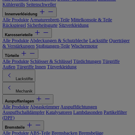
Kühlergrills
Seitenschweller
Innenverkleidung
Alle Produkte
Armaturenbrett-Teile
Mittelkonsole & Teile
Rückspiegel
Sicherheitsgurte
Sitzverkleidung
Karosserieteile
Alle Produkte
Abdeckungen & Schutzbleche
Lackstifte
Querträger
& Verstärkungen
Stoßstangen-Teile
Wischermotor
Türteile
Alle Produkte
Schlösser & Schlüssel
Türdichtungen
Türgriffe
Außen
Türgriffe Innen
Türverkleidung
Lackstifte
Mechanik
Auspuffanlagen
Alle Produkte
Abgaskrümmer
Auspuffdichtungen
Auspuffschalldämpfer
Katalysatoren
Lambdasonden
Partikelfilter
(DPF)
Bremsteile
Alle Produkte
ABS-Teile
Bremsbacken
Bremsbeläge