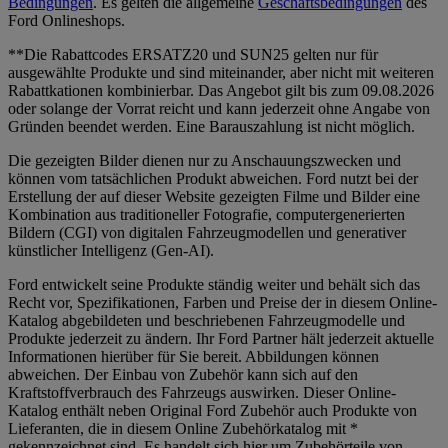
Bedingungen
. Es gelten die allgemeine
Geschäftsbedingungen
des
Ford Onlineshops.
**Die Rabattcodes ERSATZ20 und SUN25 gelten nur für
ausgewählte Produkte und sind miteinander, aber nicht mit weiteren
Rabattkationen kombinierbar. Das Angebot gilt bis zum 09.08.2026
oder solange der Vorrat reicht und kann jederzeit ohne Angabe von
Gründen beendet werden. Eine Barauszahlung ist nicht möglich.
Die gezeigten Bilder dienen nur zu Anschauungszwecken und
können vom tatsächlichen Produkt abweichen. Ford nutzt bei der
Erstellung der auf dieser Website gezeigten Filme und Bilder eine
Kombination aus traditioneller Fotografie, computergenerierten
Bildern (CGI) von digitalen Fahrzeugmodellen und generativer
künstlicher Intelligenz (Gen-AI).
Ford entwickelt seine Produkte ständig weiter und behält sich das
Recht vor, Spezifikationen, Farben und Preise der in diesem Online-
Katalog abgebildeten und beschriebenen Fahrzeugmodelle und
Produkte jederzeit zu ändern. Ihr Ford Partner hält jederzeit aktuelle
Informationen hierüber für Sie bereit. Abbildungen können
abweichen. Der Einbau von Zubehör kann sich auf den
Kraftstoffverbrauch des Fahrzeugs auswirken. Dieser Online-
Katalog enthält neben Original Ford Zubehör auch Produkte von
Lieferanten, die in diesem Online Zubehörkatalog mit *
gekennzeichnet sind. Es handelt sich hier um Zubehörteile von