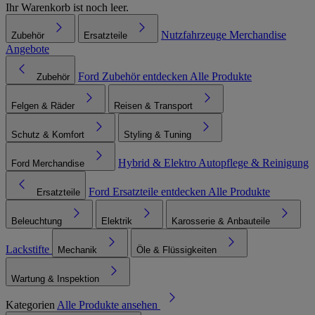
Ihr Warenkorb ist noch leer.
Nutzfahrzeuge
Merchandise
Zubehör
Ersatzteile
Angebote
Ford Zubehör entdecken
Alle Produkte
Zubehör
Felgen & Räder
Reisen & Transport
Schutz & Komfort
Styling & Tuning
Hybrid & Elektro
Autopflege & Reinigung
Ford Merchandise
Ford Ersatzteile entdecken
Alle Produkte
Ersatzteile
Beleuchtung
Elektrik
Karosserie & Anbauteile
Lackstifte
Mechanik
Öle & Flüssigkeiten
Wartung & Inspektion
Kategorien
Alle Produkte ansehen