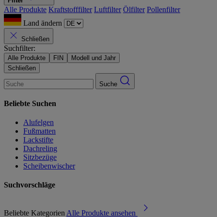
Filter
Alle Produkte
Kraftstofffilter
Luftfilter
Ölfilter
Pollenfilter
Land ändern
Schließen
Suchfilter:
Alle Produkte
FIN
Modell und Jahr
Schließen
Suche
Beliebte Suchen
Alufelgen
Fußmatten
Lackstifte
Dachreling
Sitzbezüge
Scheibenwischer
Suchvorschläge
Beliebte Kategorien
Alle Produkte ansehen