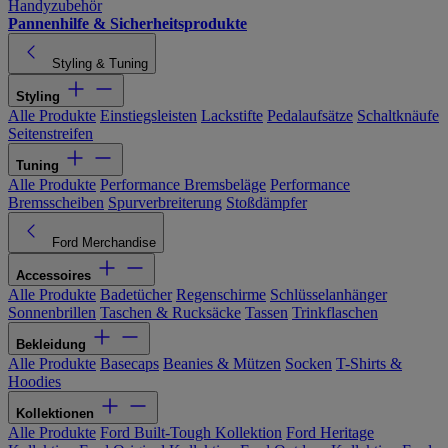
Handyzubehör
Pannenhilfe & Sicherheitsprodukte
Styling & Tuning
Styling
Alle Produkte
Einstiegsleisten
Lackstifte
Pedalaufsätze
Schaltknäufe
Seitenstreifen
Tuning
Alle Produkte
Performance Bremsbeläge
Performance
Bremsscheiben
Spurverbreiterung
Stoßdämpfer
Ford Merchandise
Accessoires
Alle Produkte
Badetücher
Regenschirme
Schlüsselanhänger
Sonnenbrillen
Taschen & Rucksäcke
Tassen
Trinkflaschen
Bekleidung
Alle Produkte
Basecaps
Beanies & Mützen
Socken
T-Shirts &
Hoodies
Kollektionen
Alle Produkte
Ford Built-Tough Kollektion
Ford Heritage