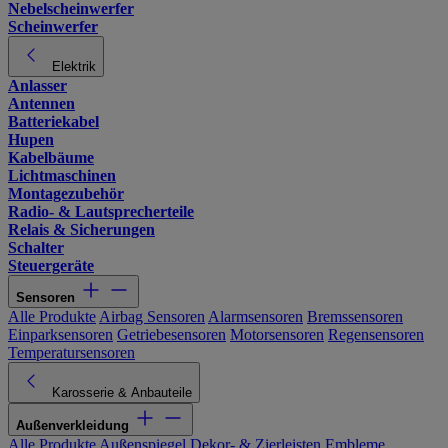
Nebelscheinwerfer
Scheinwerfer
Elektrik
Anlasser
Antennen
Batteriekabel
Hupen
Kabelbäume
Lichtmaschinen
Montagezubehör
Radio- & Lautsprecherteile
Relais & Sicherungen
Schalter
Steuergeräte
Sensoren
Alle Produkte
Airbag Sensoren
Alarmsensoren
Bremssensoren
Einparksensoren
Getriebesensoren
Motorsensoren
Regensensoren
Temperatursensoren
Karosserie & Anbauteile
Außenverkleidung
Alle Produkte
Außenspiegel
Dekor- & Zierleisten
Embleme