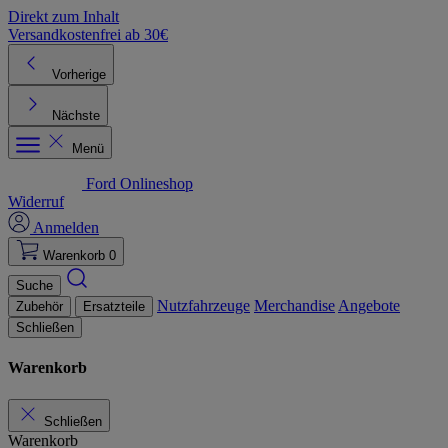
Direkt zum Inhalt
Versandkostenfrei ab 30€
K
Vorherige
Nächste
Menü
Ford Onlineshop
Widerruf
Anmelden
Warenkorb
0
Suche
Nutzfahrzeuge
Merchandise
Angebote
Zubehör
Ersatzteile
Schließen
Warenkorb
Schließen
Warenkorb