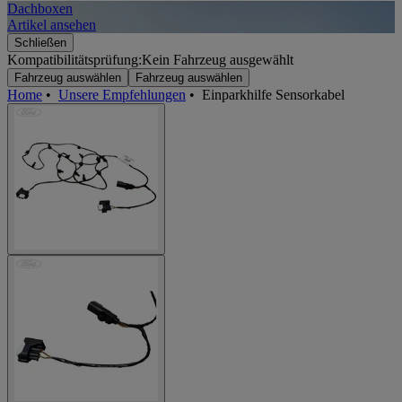
Dachboxen
A
Artikel ansehen
A
Schließen
Kompatibilitätsprüfung:
Kein Fahrzeug ausgewählt
Fahrzeug auswählen
Fahrzeug auswählen
Home
•
Unsere Empfehlungen
•
Einparkhilfe Sensorkabel