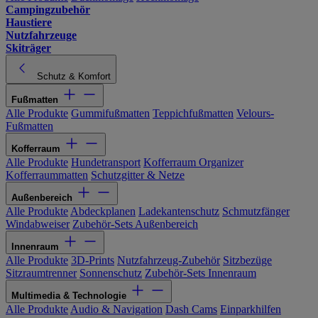
Campingzubehör
Haustiere
Nutzfahrzeuge
Skiträger
Schutz & Komfort
Fußmatten
Alle Produkte
Gummifußmatten
Teppichfußmatten
Velours-
Fußmatten
Kofferraum
Alle Produkte
Hundetransport
Kofferraum Organizer
Kofferraummatten
Schutzgitter & Netze
Außenbereich
Alle Produkte
Abdeckplanen
Ladekantenschutz
Schmutzfänger
Windabweiser
Zubehör-Sets Außenbereich
Innenraum
Alle Produkte
3D-Prints
Nutzfahrzeug-Zubehör
Sitzbezüge
Sitzraumtrenner
Sonnenschutz
Zubehör-Sets Innenraum
Multimedia & Technologie
Alle Produkte
Audio & Navigation
Dash Cams
Einparkhilfen