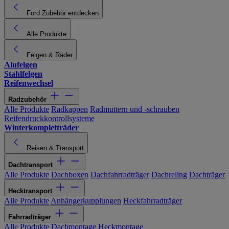
Ford Zubehör entdecken
Alle Produkte
Felgen & Räder
Alufelgen
Stahlfelgen
Reifenwechsel
Radzubehör
Alle Produkte
Radkappen
Radmuttern und -schrauben
Reifendruckkontrollsysteme
Winterkompletträder
Reisen & Transport
Dachtransport
Alle Produkte
Dachboxen
Dachfahrradträger
Dachreling
Dachträger
Hecktransport
Alle Produkte
Anhängerkupplungen
Heckfahrradträger
Fahrradträger
Alle Produkte
Dachmontage
Heckmontage