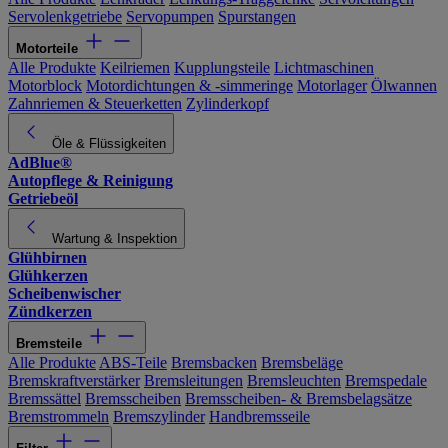
Servolenkgetriebe
Servopumpen
Spurstangen
Motorteile
Alle Produkte
Keilriemen
Kupplungsteile
Lichtmaschinen
Motorblock
Motordichtungen & -simmeringe
Motorlager
Ölwannen
Zahnriemen & Steuerketten
Zylinderkopf
Öle & Flüssigkeiten
AdBlue®
Autopflege & Reinigung
Getriebeöl
Wartung & Inspektion
Glühbirnen
Glühkerzen
Scheibenwischer
Zündkerzen
Bremsteile
Alle Produkte
ABS-Teile
Bremsbacken
Bremsbeläge
Bremskraftverstärker
Bremsleitungen
Bremsleuchten
Bremspedale
Bremssättel
Bremsscheiben
Bremsscheiben- & Bremsbelagsätze
Bremstrommeln
Bremszylinder
Handbremsseile