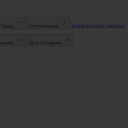
Hybrid & Elektro
Autopflege
& Tuning
Ford Merchandise
echanik
Öle & Flüssigkeiten