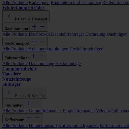
Alle Produkte
Radkappen
Radmuttern und -schrauben
Reifendruckko
Winterkompletträder
Reisen & Transport
Dachtransport
Alle Produkte
Dachboxen
Dachfahrradträger
Dachreling
Dachträger
Hecktransport
Alle Produkte
Anhängerkupplungen
Heckfahrradträger
Fahrradträger
Alle Produkte
Dachmontage
Heckmontage
Campingzubehör
Haustiere
Nutzfahrzeuge
Skiträger
Schutz & Komfort
Fußmatten
Alle Produkte
Gummifußmatten
Teppichfußmatten
Velours-Fußmatte
Kofferraum
Alle Produkte
Hundetransport
Kofferraum Organizer
Kofferraummat