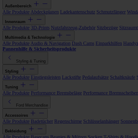
Außenbereich
Alle Produkte
Abdeckplanen
Ladekantenschutz
Schmutzfänger
Wind
Innenraum
Alle Produkte
3D-Prints
Nutzfahrzeug-Zubehör
Sitzbezüge
Sitzraumt
Multimedia & Technologie
Alle Produkte
Audio & Navigation
Dash Cams
Einparkhilfen
Handyz
Pannenhilfe & Sicherheitsprodukte
Styling & Tuning
Styling
Alle Produkte
Einstiegsleisten
Lackstifte
Pedalaufsätze
Schaltknäufe
Tuning
Alle Produkte
Performance Bremsbeläge
Performance Bremsscheibe
Ford Merchandise
Accessoires
Alle Produkte
Badetücher
Regenschirme
Schlüsselanhänger
Sonnenbr
Bekleidung
Alle Produkte
Basecaps
Beanies & Mützen
Socken
T-Shirts & Hoodi