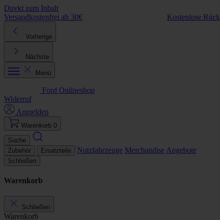
Direkt zum Inhalt
Versandkostenfrei ab 30€
Kostenlose Rüc
Vorherige
Nächste
Menü
Ford Onlineshop
Widerruf
Anmelden
Warenkorb
0
Suche
Nutzfahrzeuge
Merchandise
Angebote
Zubehör
Ersatzteile
Schließen
Warenkorb
Schließen
Warenkorb