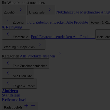
Ihr Warenkorb ist noch leer.
Nutzfahrzeuge
Merchandise
Ange
Zubehör
Ersatzteile
Ford Zubehör entdecken
Alle Produkte
Zubehör
Felgen & Räd
& Reinigung
Ford Ersatzteile entdecken
Alle Produkte
Ersatzteile
Beleuch
Wartung & Inspektion
Kategorien
Alle Produkte ansehen
Ford Zubehör entdecken
Alle Produkte
Felgen & Räder
Alufelgen
Stahlfelgen
Reifenwechsel
Radzubehör