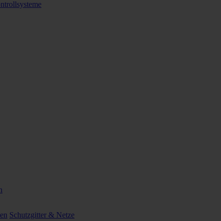
ntrollsysteme
n
ten
Schutzgitter & Netze