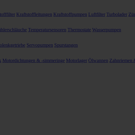
offfilter
Kraftstoffleitungen
Kraftstoffpumpen
Luftfilter
Turbolader
Zün
hlerschläuche
Temperatursensoren
Thermostate
Wasserpumpen
olenkgetriebe
Servopumpen
Spurstangen
k
Motordichtungen & -simmeringe
Motorlager
Ölwannen
Zahnriemen &