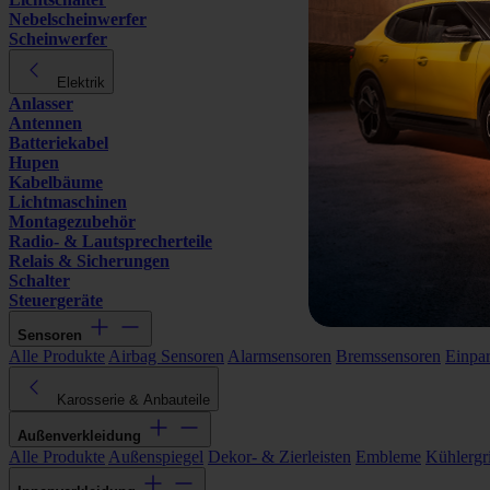
Nebelscheinwerfer
Scheinwerfer
Elektrik
Anlasser
Antennen
Batteriekabel
Hupen
Kabelbäume
Lichtmaschinen
Montagezubehör
Radio- & Lautsprecherteile
Relais & Sicherungen
Schalter
Steuergeräte
Sensoren
Alle Produkte
Airbag Sensoren
Alarmsensoren
Bremssensoren
Einpa
Karosserie & Anbauteile
Außenverkleidung
Alle Produkte
Außenspiegel
Dekor- & Zierleisten
Embleme
Kühlergri