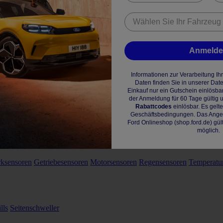
Anmeld
Informationen zur Verarbeitung I
Daten finden Sie in unserer Dat
Einkauf nur ein Gutschein einlösba
der Anmeldung für 60 Tage gültig u
Rabattcodes
einlösbar. Es gelt
Geschäftsbedingungen. Das Angebo
Ford Onlineshop (shop.ford.de) gül
möglich.
rksensoren
Getriebesensoren
Motorsensoren
Regensensoren
Temperatu
lls
Seitenschweller