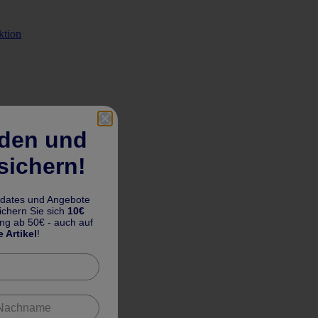
ktion
lden und
sichern!
pdates und Angebote
chern Sie sich
10€
ung ab 50€ - auch auf
e Artikel
!