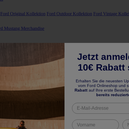
Ford Original Kollektion
Ford Outdoor Kollektion
Ford Vintage Kolle
rd Mustang Merchandise
Jetzt anme
10€ Rabatt 
Erhalten Sie die neuesten U
vom Ford Onlineshop und si
Rabatt
auf Ihre erste Bestell
bereits reduziert