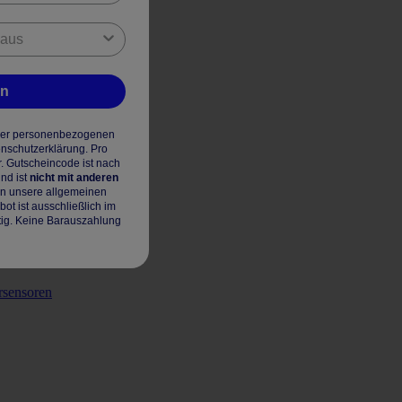
en
hrer personenbezogenen
enschutzerklärung. Pro
r. Gutscheincode ist nach
nd ist
nicht mit anderen
en unsere allgemeinen
t ist ausschließlich im
tig. Keine Barauszahlung
rsensoren