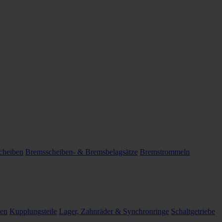
cheiben
Bremsscheiben- & Bremsbelagsätze
Bremstrommeln
len
Kupplungsteile
Lager, Zahnräder & Synchronringe
Schaltgetriebe