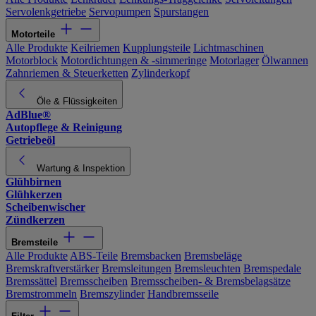
Servolenkgetriebe
Servopumpen
Spurstangen
Motorteile
Alle Produkte
Keilriemen
Kupplungsteile
Lichtmaschinen
Motorblock
Motordichtungen & -simmeringe
Motorlager
Ölwannen
Zahnriemen & Steuerketten
Zylinderkopf
Öle & Flüssigkeiten
AdBlue®
Autopflege & Reinigung
Getriebeöl
Wartung & Inspektion
Glühbirnen
Glühkerzen
Scheibenwischer
Zündkerzen
Bremsteile
Alle Produkte
ABS-Teile
Bremsbacken
Bremsbeläge
Bremskraftverstärker
Bremsleitungen
Bremsleuchten
Bremspedale
Bremssättel
Bremsscheiben
Bremsscheiben- & Bremsbelagsätze
Bremstrommeln
Bremszylinder
Handbremsseile