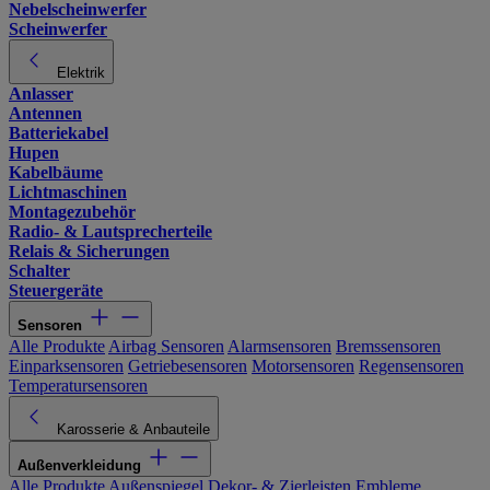
Nebelscheinwerfer
Scheinwerfer
Elektrik
Anlasser
Antennen
Batteriekabel
Hupen
Kabelbäume
Lichtmaschinen
Montagezubehör
Radio- & Lautsprecherteile
Relais & Sicherungen
Schalter
Steuergeräte
Sensoren
Alle Produkte
Airbag Sensoren
Alarmsensoren
Bremssensoren
Einparksensoren
Getriebesensoren
Motorsensoren
Regensensoren
Temperatursensoren
Karosserie & Anbauteile
Außenverkleidung
Alle Produkte
Außenspiegel
Dekor- & Zierleisten
Embleme