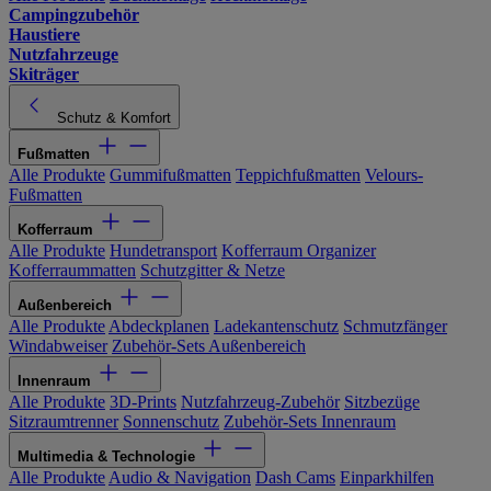
Campingzubehör
Haustiere
Nutzfahrzeuge
Skiträger
Schutz & Komfort
Fußmatten
Alle Produkte
Gummifußmatten
Teppichfußmatten
Velours-
Fußmatten
Kofferraum
Alle Produkte
Hundetransport
Kofferraum Organizer
Kofferraummatten
Schutzgitter & Netze
Außenbereich
Alle Produkte
Abdeckplanen
Ladekantenschutz
Schmutzfänger
Windabweiser
Zubehör-Sets Außenbereich
Innenraum
Alle Produkte
3D-Prints
Nutzfahrzeug-Zubehör
Sitzbezüge
Sitzraumtrenner
Sonnenschutz
Zubehör-Sets Innenraum
Multimedia & Technologie
Alle Produkte
Audio & Navigation
Dash Cams
Einparkhilfen