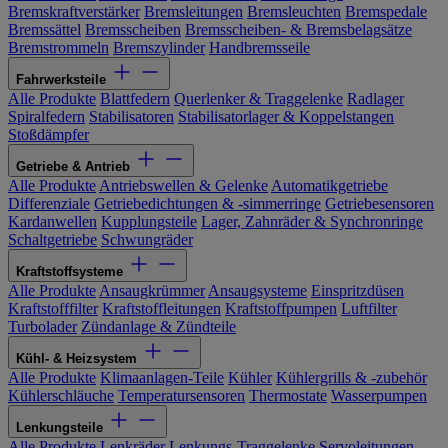
Bremskraftverstärker
Bremsleitungen
Bremsleuchten
Bremspedale
Bremssättel
Bremsscheiben
Bremsscheiben- & Bremsbelagsätze
Bremstrommeln
Bremszylinder
Handbremsseile
Fahrwerksteile
Alle Produkte
Blattfedern
Querlenker & Traggelenke
Radlager
Spiralfedern
Stabilisatoren
Stabilisatorlager & Koppelstangen
Stoßdämpfer
Getriebe & Antrieb
Alle Produkte
Antriebswellen & Gelenke
Automatikgetriebe
Differenziale
Getriebedichtungen & -simmerringe
Getriebesensoren
Kardanwellen
Kupplungsteile
Lager, Zahnräder & Synchronringe
Schaltgetriebe
Schwungräder
Kraftstoffsysteme
Alle Produkte
Ansaugkrümmer
Ansaugsysteme
Einspritzdüsen
Kraftstofffilter
Kraftstoffleitungen
Kraftstoffpumpen
Luftfilter
Turbolader
Zündanlage & Zündteile
Kühl- & Heizsystem
Alle Produkte
Klimaanlagen-Teile
Kühler
Kühlergrills & -zubehör
Kühlerschläuche
Temperatursensoren
Thermostate
Wasserpumpen
Lenkungsteile
Alle Produkte
Lenkräder
Lenkungs-Traggelenke
Servoleitungen