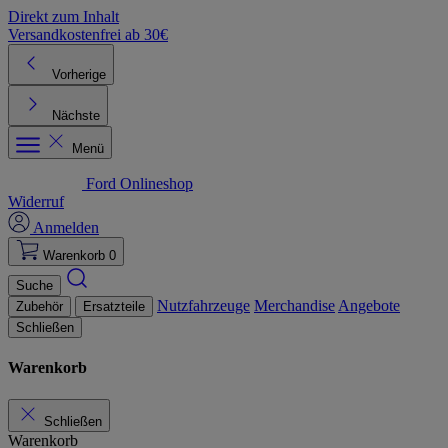
Direkt zum Inhalt
Versandkostenfrei ab 30€
K
Vorherige
Nächste
Menü
Ford Onlineshop
Widerruf
Anmelden
Warenkorb
0
Suche
Nutzfahrzeuge
Merchandise
Angebote
Zubehör
Ersatzteile
Schließen
Warenkorb
Schließen
Warenkorb