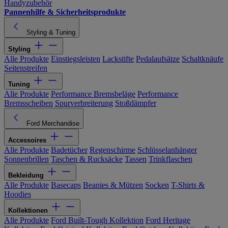
Handyzubehör
Pannenhilfe & Sicherheitsprodukte
Styling & Tuning
Styling
Alle Produkte
Einstiegsleisten
Lackstifte
Pedalaufsätze
Schaltknäufe
Seitenstreifen
Tuning
Alle Produkte
Performance Bremsbeläge
Performance
Bremsscheiben
Spurverbreiterung
Stoßdämpfer
Ford Merchandise
Accessoires
Alle Produkte
Badetücher
Regenschirme
Schlüsselanhänger
Sonnenbrillen
Taschen & Rucksäcke
Tassen
Trinkflaschen
Bekleidung
Alle Produkte
Basecaps
Beanies & Mützen
Socken
T-Shirts &
Hoodies
Kollektionen
Alle Produkte
Ford Built-Tough Kollektion
Ford Heritage