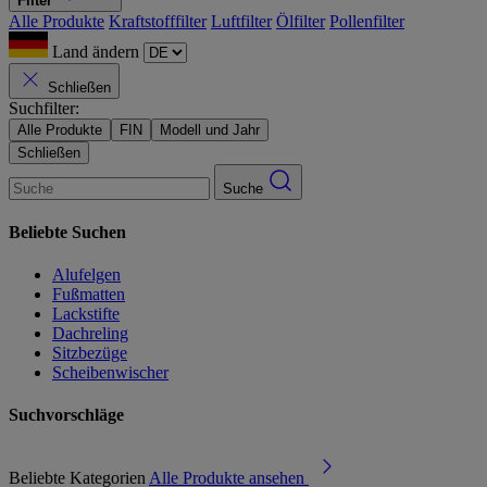
Filter
Alle Produkte
Kraftstofffilter
Luftfilter
Ölfilter
Pollenfilter
Land ändern
Schließen
Suchfilter:
Alle Produkte
FIN
Modell und Jahr
Schließen
Suche
Beliebte Suchen
Alufelgen
Fußmatten
Lackstifte
Dachreling
Sitzbezüge
Scheibenwischer
Suchvorschläge
Beliebte Kategorien
Alle Produkte ansehen