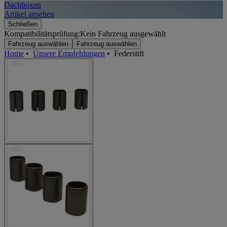
Dachboxen
A
Artikel ansehen
A
Schließen
Kompatibilitätsprüfung:
Kein Fahrzeug ausgewählt
Fahrzeug auswählen
Fahrzeug auswählen
Home
•
Unsere Empfehlungen
•
Federstift