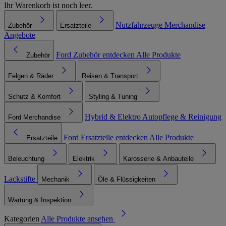
Ihr Warenkorb ist noch leer.
Nutzfahrzeuge
Merchandise
Zubehör
Ersatzteile
Angebote
Ford Zubehör entdecken
Alle Produkte
Zubehör
Felgen & Räder
Reisen & Transport
Schutz & Komfort
Styling & Tuning
Hybrid & Elektro
Autopflege & Reinigung
Ford Merchandise
Ford Ersatzteile entdecken
Alle Produkte
Ersatzteile
Beleuchtung
Elektrik
Karosserie & Anbauteile
Lackstifte
Mechanik
Öle & Flüssigkeiten
Wartung & Inspektion
Kategorien
Alle Produkte ansehen