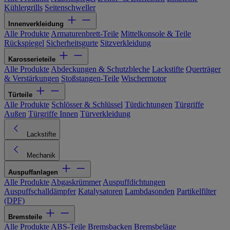
Kühlergrills
Seitenschweller
Innenverkleidung
Alle Produkte
Armaturenbrett-Teile
Mittelkonsole & Teile
Rückspiegel
Sicherheitsgurte
Sitzverkleidung
Karosserieteile
Alle Produkte
Abdeckungen & Schutzbleche
Lackstifte
Querträger
& Verstärkungen
Stoßstangen-Teile
Wischermotor
Türteile
Alle Produkte
Schlösser & Schlüssel
Türdichtungen
Türgriffe
Außen
Türgriffe Innen
Türverkleidung
Lackstifte
Mechanik
Auspuffanlagen
Alle Produkte
Abgaskrümmer
Auspuffdichtungen
Auspuffschalldämpfer
Katalysatoren
Lambdasonden
Partikelfilter
(DPF)
Bremsteile
Alle Produkte
ABS-Teile
Bremsbacken
Bremsbeläge