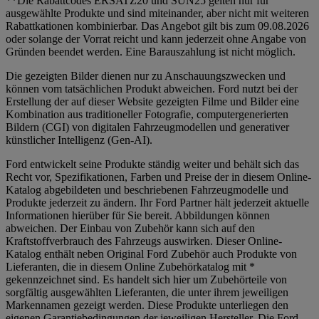
**Die Rabattcodes ERSATZ20 und SUN25 gelten nur für
ausgewählte Produkte und sind miteinander, aber nicht mit weiteren
Rabattkationen kombinierbar. Das Angebot gilt bis zum 09.08.2026
oder solange der Vorrat reicht und kann jederzeit ohne Angabe von
Gründen beendet werden. Eine Barauszahlung ist nicht möglich.
Die gezeigten Bilder dienen nur zu Anschauungszwecken und
können vom tatsächlichen Produkt abweichen. Ford nutzt bei der
Erstellung der auf dieser Website gezeigten Filme und Bilder eine
Kombination aus traditioneller Fotografie, computergenerierten
Bildern (CGI) von digitalen Fahrzeugmodellen und generativer
künstlicher Intelligenz (Gen-AI).
Ford entwickelt seine Produkte ständig weiter und behält sich das
Recht vor, Spezifikationen, Farben und Preise der in diesem Online-
Katalog abgebildeten und beschriebenen Fahrzeugmodelle und
Produkte jederzeit zu ändern. Ihr Ford Partner hält jederzeit aktuelle
Informationen hierüber für Sie bereit. Abbildungen können
abweichen. Der Einbau von Zubehör kann sich auf den
Kraftstoffverbrauch des Fahrzeugs auswirken. Dieser Online-
Katalog enthält neben Original Ford Zubehör auch Produkte von
Lieferanten, die in diesem Online Zubehörkatalog mit *
gekennzeichnet sind. Es handelt sich hier um Zubehörteile von
sorgfältig ausgewählten Lieferanten, die unter ihrem jeweiligen
Markennamen gezeigt werden. Diese Produkte unterliegen den
eigenen Garantiebedingungen der jeweiligen Hersteller. Die Ford-