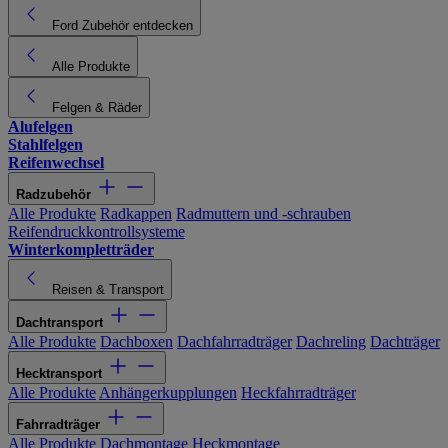
Ford Zubehör entdecken
Alle Produkte
Felgen & Räder
Alufelgen
Stahlfelgen
Reifenwechsel
Radzubehör
Alle Produkte
Radkappen
Radmuttern und -schrauben
Reifendruckkontrollsysteme
Winterkompletträder
Reisen & Transport
Dachtransport
Alle Produkte
Dachboxen
Dachfahrradträger
Dachreling
Dachträger
Hecktransport
Alle Produkte
Anhängerkupplungen
Heckfahrradträger
Fahrradträger
Alle Produkte
Dachmontage
Heckmontage