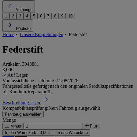
Vorherige
1
2
3
4
5
6
7
8
9
10
Nächste
Home
•
Unsere Empfehlungen
•
Federstift
Federstift
Artikelnr.
3043881
3,00€
Auf Lager.
Voraussichtliche Lieferung: 11/08/2026
Fahrgestellteile gefertigt nach den originalen Produktspezifikationen
für Rundum-Reparaturlö...
Beschreibung lesen
Kompatibilitätsprüfung:
Kein Fahrzeug ausgewählt
Fahrzeug auswählen
Menge
Minus
Plus
In den Warenkorb -
3,00€
In den Warenkorb