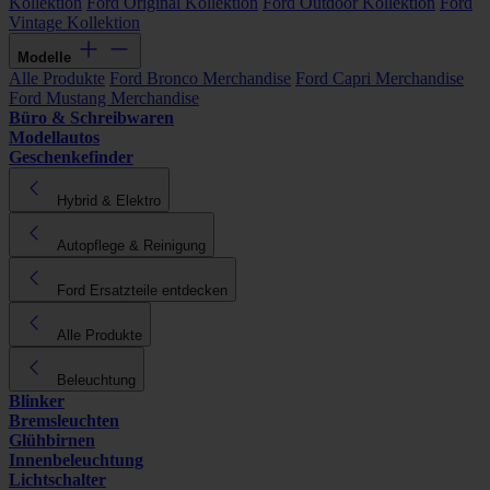
Kollektion
Ford Original Kollektion
Ford Outdoor Kollektion
Ford
Vintage Kollektion
Modelle
Alle Produkte
Ford Bronco Merchandise
Ford Capri Merchandise
Ford Mustang Merchandise
Büro & Schreibwaren
Modellautos
Geschenkefinder
Hybrid & Elektro
Autopflege & Reinigung
Ford Ersatzteile entdecken
Alle Produkte
Beleuchtung
Blinker
Bremsleuchten
Glühbirnen
Innenbeleuchtung
Lichtschalter