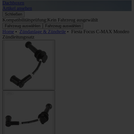
Dachboxen
A
Artikel ansehen
A
Schließen
Kompatibilitätsprüfung:
Kein Fahrzeug ausgewählt
Fahrzeug auswählen
Fahrzeug auswählen
Home
•
Zündanlage & Zündteile
•
Fiesta Focus C-MAX Mondeo
Zündleitungssatz