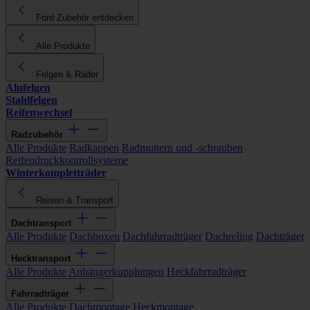
Ford Zubehör entdecken
Alle Produkte
Felgen & Räder
Alufelgen
Stahlfelgen
Reifenwechsel
Radzubehör
Alle Produkte
Radkappen
Radmuttern und -schrauben
Reifendruckkontrollsysteme
Winterkompletträder
Reisen & Transport
Dachtransport
Alle Produkte
Dachboxen
Dachfahrradträger
Dachreling
Dachträger
Hecktransport
Alle Produkte
Anhängerkupplungen
Heckfahrradträger
Fahrradträger
Alle Produkte
Dachmontage
Heckmontage