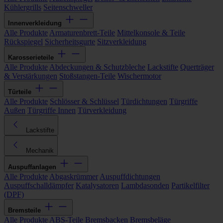
Kühlergrills
Seitenschweller
Innenverkleidung
Alle Produkte
Armaturenbrett-Teile
Mittelkonsole & Teile
Rückspiegel
Sicherheitsgurte
Sitzverkleidung
Karosserieteile
Alle Produkte
Abdeckungen & Schutzbleche
Lackstifte
Querträger
& Verstärkungen
Stoßstangen-Teile
Wischermotor
Türteile
Alle Produkte
Schlösser & Schlüssel
Türdichtungen
Türgriffe
Außen
Türgriffe Innen
Türverkleidung
Lackstifte
Mechanik
Auspuffanlagen
Alle Produkte
Abgaskrümmer
Auspuffdichtungen
Auspuffschalldämpfer
Katalysatoren
Lambdasonden
Partikelfilter
(DPF)
Bremsteile
Alle Produkte
ABS-Teile
Bremsbacken
Bremsbeläge