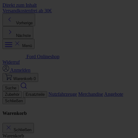
Direkt zum Inhalt
Versandkostenfrei ab 30€
K
Vorherige
Nächste
Menü
Ford Onlineshop
Widerruf
Anmelden
Warenkorb
0
Suche
Nutzfahrzeuge
Merchandise
Angebote
Zubehör
Ersatzteile
Schließen
Warenkorb
Schließen
Warenkorb