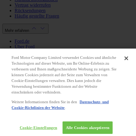
Vertrag widerrufen
Rücksendungen
Häufig gestellte Fragen
Mehr erfahren
Ford.de
Über Ford
Cookie Richtlinien
Datenschutzbestimmungen
Ford Motor Company Limited verwendet Cookies und ähnliche
Impressum
Technologien auf dieser Website, um Ihr Online-Erlebnis zu
verbessern und Ihnen maßgeschneiderte Werbung zu zeigen. Sie
können Cookies jederzeit auf der Seite zum Verwalten von
Mein Konto
Cookie-Einstellungen verwalten. Dies kann jedoch die
Verwendung bestimmter Funktionen auf der Website
Login / Registrierung
einschränken oder verhindern.
Meine Bestellungen
Weitere Informationen finden Sie in den
Datenschutz- und
Land ändern
Cookie-Richtlinien der Website
.
Facebook
X
Instagram
Youtube
LinkedIn
© 2026 Ford-Werke-GmbH
Ford Onlineshop
Cookie-Einstellungen
Alle Cookies akzeptieren