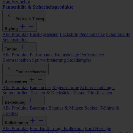
Handyzubehör
Pannenhilfe & Sicherheitsprodukte
Styling & Tuning
Styling
Alle Produkte
Einstiegsleisten
Lackstifte
Pedalaufsätze
Schaltknäufe
Seitenstreifen
Tuning
Alle Produkte
Performance Bremsbeläge
Performance
Bremsscheiben
Spurverbreiterung
Stoßdämpfer
Ford Merchandise
Accessoires
Alle Produkte
Badetücher
Regenschirme
Schlüsselanhänger
Sonnenbrillen
Taschen & Rucksäcke
Tassen
Trinkflaschen
Bekleidung
Alle Produkte
Basecaps
Beanies & Mützen
Socken
T-Shirts &
Hoodies
Kollektionen
Alle Produkte
Ford Built-Tough Kollektion
Ford Heritage