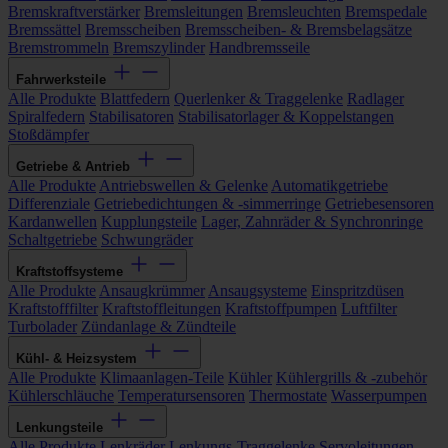
Bremskraftverstärker
Bremsleitungen
Bremsleuchten
Bremspedale
Bremssättel
Bremsscheiben
Bremsscheiben- & Bremsbelagsätze
Bremstrommeln
Bremszylinder
Handbremsseile
Fahrwerksteile
Alle Produkte
Blattfedern
Querlenker & Traggelenke
Radlager
Spiralfedern
Stabilisatoren
Stabilisatorlager & Koppelstangen
Stoßdämpfer
Getriebe & Antrieb
Alle Produkte
Antriebswellen & Gelenke
Automatikgetriebe
Differenziale
Getriebedichtungen & -simmerringe
Getriebesensoren
Kardanwellen
Kupplungsteile
Lager, Zahnräder & Synchronringe
Schaltgetriebe
Schwungräder
Kraftstoffsysteme
Alle Produkte
Ansaugkrümmer
Ansaugsysteme
Einspritzdüsen
Kraftstofffilter
Kraftstoffleitungen
Kraftstoffpumpen
Luftfilter
Turbolader
Zündanlage & Zündteile
Kühl- & Heizsystem
Alle Produkte
Klimaanlagen-Teile
Kühler
Kühlergrills & -zubehör
Kühlerschläuche
Temperatursensoren
Thermostate
Wasserpumpen
Lenkungsteile
Alle Produkte
Lenkräder
Lenkungs-Traggelenke
Servoleitungen