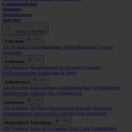
Campingzubehör
Haustiere
Nutzfahrzeuge
Skiträger
Schutz & Komfort
Fußmatten
Alle Produkte
Gummifußmatten
Teppichfußmatten
Velours-
Fußmatten
Kofferraum
Alle Produkte
Hundetransport
Kofferraum Organizer
Kofferraummatten
Schutzgitter & Netze
Außenbereich
Alle Produkte
Abdeckplanen
Ladekantenschutz
Schmutzfänger
Windabweiser
Zubehör-Sets Außenbereich
Innenraum
Alle Produkte
3D-Prints
Nutzfahrzeug-Zubehör
Sitzbezüge
Sitzraumtrenner
Sonnenschutz
Zubehör-Sets Innenraum
Multimedia & Technologie
Alle Produkte
Audio & Navigation
Dash Cams
Einparkhilfen