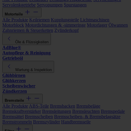
Servolenkgetriebe
Servopumpen
Spurstangen
Motorteile
Alle Produkte
Keilriemen
Kupplungsteile
Lichtmaschinen
Motorblock
Motordichtungen & -simmeringe
Motorlager
Ölwannen
Zahnriemen & Steuerketten
Zylinderkopf
Öle & Flüssigkeiten
AdBlue®
Autopflege & Reinigung
Getriebeöl
Wartung & Inspektion
Glühbirnen
Glühkerzen
Scheibenwischer
Zündkerzen
Bremsteile
Alle Produkte
ABS-Teile
Bremsbacken
Bremsbeläge
Bremskraftverstärker
Bremsleitungen
Bremsleuchten
Bremspedale
Bremssättel
Bremsscheiben
Bremsscheiben- & Bremsbelagsätze
Bremstrommeln
Bremszylinder
Handbremsseile