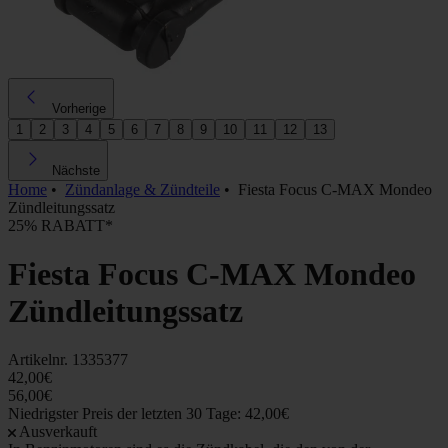
Vorherige
1
2
3
4
5
6
7
8
9
10
11
12
13
Nächste
Home
•
Zündanlage & Zündteile
•
Fiesta Focus C-MAX Mondeo
Zündleitungssatz
25% RABATT*
Fiesta Focus C-MAX Mondeo
Zündleitungssatz
Artikelnr.
1335377
42,00€
56,00€
Niedrigster Preis der letzten 30 Tage: 42,00€
Ausverkauft