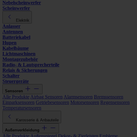
Nebelscheinwerfer
Scheinwerfer
Elektrik
Anlasser
Antennen
Batteriekabel
Hupen
Kabelbäume
Lichtmaschinen
Montagezubehör
Radio- & Lautsprecherteile
Relais & Sicherungen
Schalter
Steuergeräte
Sensoren
Alle Produkte
Airbag Sensoren
Alarmsensoren
Bremssensoren
Einparksensoren
Getriebesensoren
Motorsensoren
Regensensoren
Temperatursensoren
Karosserie & Anbauteile
Außenverkleidung
Alle Produkte
Außenspiegel
Dekor- & Zierleisten
Embleme