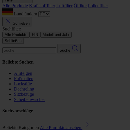
Filter
Alle Produkte
Kraftstofffilter
Luftfilter
Ölfilter
Pollenfilter
Land ändern
Schließen
Suchfilter:
Alle Produkte
FIN
Modell und Jahr
Schließen
Suche
Beliebte Suchen
Alufelgen
Fußmatten
Lackstifte
Dachreling
Sitzbezüge
Scheibenwischer
Suchvorschläge
Beliebte Kategorien
Alle Produkte ansehen