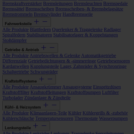
Bremskraftverstärker
Bremsleitungen
Bremsleuchten
Bremspedale
Bremssättel
Bremsscheiben
Bremsscheiben- & Bremsbelagsätze
Bremstrommeln
Bremszylinder
Handbremsseile
Fahrwerksteile
Alle Produkte
Blattfedern
Querlenker & Traggelenke
Radlager
Spiralfedern
Stabilisatoren
Stabilisatorlager & Koppelstangen
Stoßdämpfer
Getriebe & Antrieb
Alle Produkte
Antriebswellen & Gelenke
Automatikgetriebe
Differenziale
Getriebedichtungen & -simmerringe
Getriebesensoren
Kardanwellen
Kupplungsteile
Lager, Zahnräder & Synchronringe
Schaltgetriebe
Schwungräder
Kraftstoffsysteme
Alle Produkte
Ansaugkrümmer
Ansaugsysteme
Einspritzdüsen
Kraftstofffilter
Kraftstoffleitungen
Kraftstoffpumpen
Luftfilter
Turbolader
Zündanlage & Zündteile
Kühl- & Heizsystem
Alle Produkte
Klimaanlagen-Teile
Kühler
Kühlergrills & -zubehör
Kühlerschläuche
Temperatursensoren
Thermostate
Wasserpumpen
Lenkungsteile
Alle Produkte
Lenkräder
Lenkungs-Traggelenke
Servoleitungen