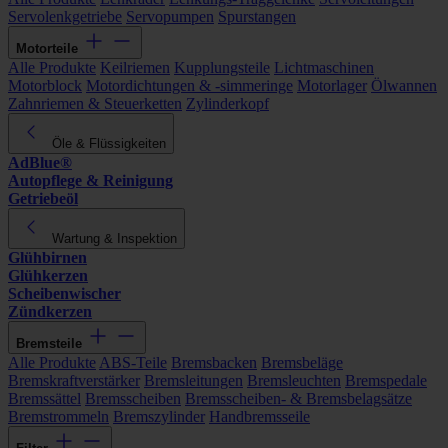
Servolenkgetriebe
Servopumpen
Spurstangen
Motorteile
Alle Produkte
Keilriemen
Kupplungsteile
Lichtmaschinen
Motorblock
Motordichtungen & -simmeringe
Motorlager
Ölwannen
Zahnriemen & Steuerketten
Zylinderkopf
Öle & Flüssigkeiten
AdBlue®
Autopflege & Reinigung
Getriebeöl
Wartung & Inspektion
Glühbirnen
Glühkerzen
Scheibenwischer
Zündkerzen
Bremsteile
Alle Produkte
ABS-Teile
Bremsbacken
Bremsbeläge
Bremskraftverstärker
Bremsleitungen
Bremsleuchten
Bremspedale
Bremssättel
Bremsscheiben
Bremsscheiben- & Bremsbelagsätze
Bremstrommeln
Bremszylinder
Handbremsseile