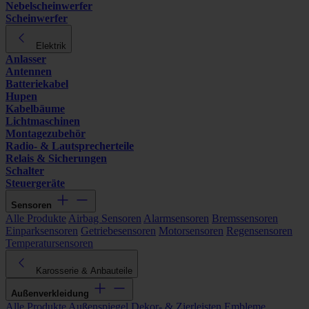
Nebelscheinwerfer
Scheinwerfer
Elektrik
Anlasser
Antennen
Batteriekabel
Hupen
Kabelbäume
Lichtmaschinen
Montagezubehör
Radio- & Lautsprecherteile
Relais & Sicherungen
Schalter
Steuergeräte
Sensoren
Alle Produkte
Airbag Sensoren
Alarmsensoren
Bremssensoren
Einparksensoren
Getriebesensoren
Motorsensoren
Regensensoren
Temperatursensoren
Karosserie & Anbauteile
Außenverkleidung
Alle Produkte
Außenspiegel
Dekor- & Zierleisten
Embleme