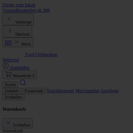
Direkt zum Inhalt
Versandkostenfrei ab 30€
K
Vorherige
Nächste
Menü
Ford Onlineshop
Widerruf
Anmelden
Warenkorb
0
Suche
Nutzfahrzeuge
Merchandise
Angebote
Zubehör
Ersatzteile
Schließen
Warenkorb
Schließen
Warenkorb