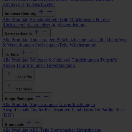
Kühlergrills
Seitenschweller
Innenverkleidung
Alle Produkte
Armaturenbrett-Teile
Mittelkonsole & Teile
Rückspiegel
Sicherheitsgurte
Sitzverkleidung
Karosserieteile
Alle Produkte
Abdeckungen & Schutzbleche
Lackstifte
Querträger
& Verstärkungen
Stoßstangen-Teile
Wischermotor
Türteile
Alle Produkte
Schlösser & Schlüssel
Türdichtungen
Türgriffe
Außen
Türgriffe Innen
Türverkleidung
Lackstifte
Mechanik
Auspuffanlagen
Alle Produkte
Abgaskrümmer
Auspuffdichtungen
Auspuffschalldämpfer
Katalysatoren
Lambdasonden
Partikelfilter
(DPF)
Bremsteile
Alle Produkte
ABS-Teile
Bremsbacken
Bremsbeläge