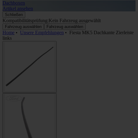
Dachboxen
A
Artikel ansehen
A
Schließen
Kompatibilitätsprüfung:
Kein Fahrzeug ausgewählt
Fahrzeug auswählen
Fahrzeug auswählen
Home
•
Unsere Empfehlungen
•
Fiesta MK5 Dachkante Zierleiste
links