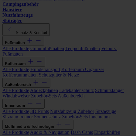
Campingzubehör
Haustiere
Nutzfahrzeuge
Skiträger
Schutz & Komfort
Fußmatten
Alle Produkte
Gummifußmatten
Teppichfußmatten
Velours-
Fußmatten
Kofferraum
Alle Produkte
Hundetransport
Kofferraum Organizer
Kofferraummatten
Schutzgitter & Netze
Außenbereich
Alle Produkte
Abdeckplanen
Ladekantenschutz
Schmutzfänger
Windabweiser
Zubehör-Sets Außenbereich
Innenraum
Alle Produkte
3D-Prints
Nutzfahrzeug-Zubehör
Sitzbezüge
Sitzraumtrenner
Sonnenschutz
Zubehör-Sets Innenraum
Multimedia & Technologie
Alle Produkte
Audio & Navigation
Dash Cams
Einparkhilfen