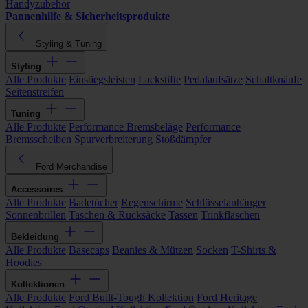
Handyzubehör
Pannenhilfe & Sicherheitsprodukte
Styling & Tuning
Styling
Alle Produkte
Einstiegsleisten
Lackstifte
Pedalaufsätze
Schaltknäufe
Seitenstreifen
Tuning
Alle Produkte
Performance Bremsbeläge
Performance
Bremsscheiben
Spurverbreiterung
Stoßdämpfer
Ford Merchandise
Accessoires
Alle Produkte
Badetücher
Regenschirme
Schlüsselanhänger
Sonnenbrillen
Taschen & Rucksäcke
Tassen
Trinkflaschen
Bekleidung
Alle Produkte
Basecaps
Beanies & Mützen
Socken
T-Shirts &
Hoodies
Kollektionen
Alle Produkte
Ford Built-Tough Kollektion
Ford Heritage