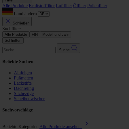
Filter
Alle Produkte
Kraftstofffilter
Luftfilter
Ölfilter
Pollenfilter
Land ändern
Schließen
Suchfilter:
Alle Produkte
FIN
Modell und Jahr
Schließen
Suche
Beliebte Suchen
Alufelgen
Fußmatten
Lackstifte
Dachreling
Sitzbezüge
Scheibenwischer
Suchvorschläge
Beliebte Kategorien
Alle Produkte ansehen