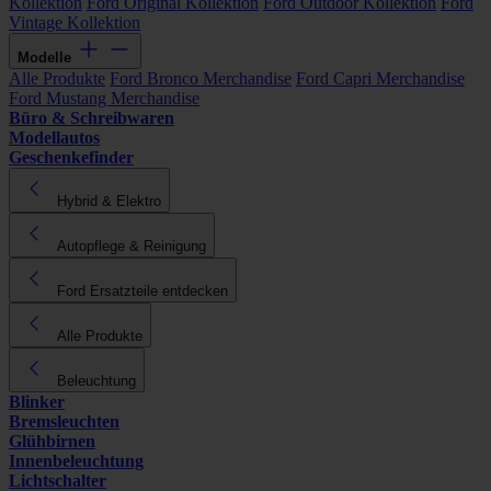
Kollektion
Ford Original Kollektion
Ford Outdoor Kollektion
Ford
Vintage Kollektion
Modelle
Alle Produkte
Ford Bronco Merchandise
Ford Capri Merchandise
Ford Mustang Merchandise
Büro & Schreibwaren
Modellautos
Geschenkefinder
Hybrid & Elektro
Autopflege & Reinigung
Ford Ersatzteile entdecken
Alle Produkte
Beleuchtung
Blinker
Bremsleuchten
Glühbirnen
Innenbeleuchtung
Lichtschalter