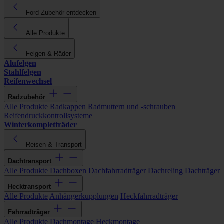
Ford Zubehör entdecken
Alle Produkte
Felgen & Räder
Alufelgen
Stahlfelgen
Reifenwechsel
Radzubehör
Alle Produkte
Radkappen
Radmuttern und -schrauben
Reifendruckkontrollsysteme
Winterkompletträder
Reisen & Transport
Dachtransport
Alle Produkte
Dachboxen
Dachfahrradträger
Dachreling
Dachträger
Hecktransport
Alle Produkte
Anhängerkupplungen
Heckfahrradträger
Fahrradträger
Alle Produkte
Dachmontage
Heckmontage