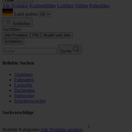
Filter
Alle Produkte
Kraftstofffilter
Luftfilter
Ölfilter
Pollenfilter
Land ändern
Schließen
Suchfilter:
Alle Produkte
FIN
Modell und Jahr
Schließen
Suche
Beliebte Suchen
Alufelgen
Fußmatten
Lackstifte
Dachreling
Sitzbezüge
Scheibenwischer
Suchvorschläge
Beliebte Kategorien
Alle Produkte ansehen