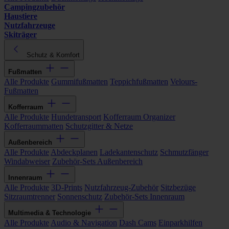
Campingzubehör
Haustiere
Nutzfahrzeuge
Skiträger
Schutz & Komfort
Fußmatten
Alle Produkte
Gummifußmatten
Teppichfußmatten
Velours-
Fußmatten
Kofferraum
Alle Produkte
Hundetransport
Kofferraum Organizer
Kofferraummatten
Schutzgitter & Netze
Außenbereich
Alle Produkte
Abdeckplanen
Ladekantenschutz
Schmutzfänger
Windabweiser
Zubehör-Sets Außenbereich
Innenraum
Alle Produkte
3D-Prints
Nutzfahrzeug-Zubehör
Sitzbezüge
Sitzraumtrenner
Sonnenschutz
Zubehör-Sets Innenraum
Multimedia & Technologie
Alle Produkte
Audio & Navigation
Dash Cams
Einparkhilfen