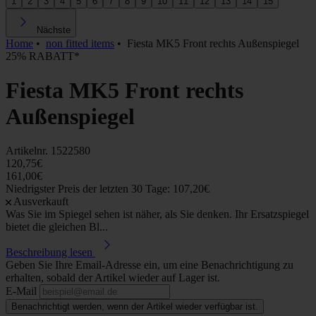
1
2
3
4
5
6
7
8
9
10
11
12
13
14
15
Nächste
Home
•
non fitted items
•
Fiesta MK5 Front rechts Außenspiegel
25% RABATT*
Fiesta MK5 Front rechts
Außenspiegel
Artikelnr.
1522580
120,75€
161,00€
Niedrigster Preis der letzten 30 Tage: 107,20€
Ausverkauft
Was Sie im Spiegel sehen ist näher, als Sie denken. Ihr Ersatzspiegel
bietet die gleichen Bl...
Beschreibung lesen
Geben Sie Ihre Email-Adresse ein, um eine Benachrichtigung zu
erhalten, sobald der Artikel wieder auf Lager ist.
E-Mail
Benachrichtigt werden, wenn der Artikel wieder verfügbar ist.