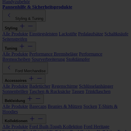
Handyzubehör
Pannenhilfe & Sicherheitsprodukte
Styling & Tuning
Styling
Alle Produkte
Einstiegsleisten
Lackstifte
Pedalaufsätze
Schaltknäufe
Seitenstreifen
Tuning
Alle Produkte
Performance Bremsbeläge
Performance
Bremsscheiben
Spurverbreiterung
Stoßdämpfer
Ford Merchandise
Accessoires
Alle Produkte
Badetücher
Regenschirme
Schlüsselanhänger
Sonnenbrillen
Taschen & Rucksäcke
Tassen
Trinkflaschen
Bekleidung
Alle Produkte
Basecaps
Beanies & Mützen
Socken
T-Shirts &
Hoodies
Kollektionen
Alle Produkte
Ford Built-Tough Kollektion
Ford Heritage