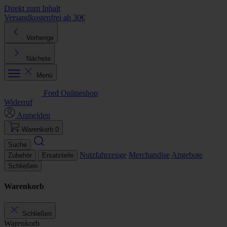
Direkt zum Inhalt
Versandkostenfrei ab 30€
K
Vorherige
Nächste
Menü
Ford Onlineshop
Widerruf
Anmelden
Warenkorb
0
Suche
Nutzfahrzeuge
Merchandise
Angebote
Zubehör
Ersatzteile
Schließen
Warenkorb
Schließen
Warenkorb