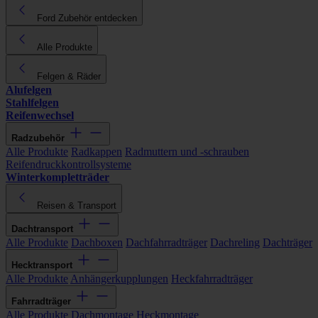
Ford Zubehör entdecken
Alle Produkte
Felgen & Räder
Alufelgen
Stahlfelgen
Reifenwechsel
Radzubehör
Alle Produkte
Radkappen
Radmuttern und -schrauben
Reifendruckkontrollsysteme
Winterkompletträder
Reisen & Transport
Dachtransport
Alle Produkte
Dachboxen
Dachfahrradträger
Dachreling
Dachträger
Hecktransport
Alle Produkte
Anhängerkupplungen
Heckfahrradträger
Fahrradträger
Alle Produkte
Dachmontage
Heckmontage