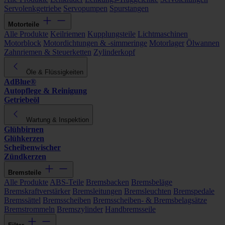
Servolenkgetriebe
Servopumpen
Spurstangen
Motorteile
Alle Produkte
Keilriemen
Kupplungsteile
Lichtmaschinen
Motorblock
Motordichtungen & -simmeringe
Motorlager
Ölwannen
Zahnriemen & Steuerketten
Zylinderkopf
Öle & Flüssigkeiten
AdBlue®
Autopflege & Reinigung
Getriebeöl
Wartung & Inspektion
Glühbirnen
Glühkerzen
Scheibenwischer
Zündkerzen
Bremsteile
Alle Produkte
ABS-Teile
Bremsbacken
Bremsbeläge
Bremskraftverstärker
Bremsleitungen
Bremsleuchten
Bremspedale
Bremssättel
Bremsscheiben
Bremsscheiben- & Bremsbelagsätze
Bremstrommeln
Bremszylinder
Handbremsseile