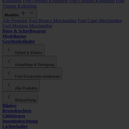
Kollektion
Ford Original Kollektion
Ford Outdoor Kollektion
Ford
Vintage Kollektion
Modelle
Alle Produkte
Ford Bronco Merchandise
Ford Capri Merchandise
Ford Mustang Merchandise
Büro & Schreibwaren
Modellautos
Geschenkefinder
Hybrid & Elektro
Autopflege & Reinigung
Ford Ersatzteile entdecken
Alle Produkte
Beleuchtung
Blinker
Bremsleuchten
Glühbirnen
Innenbeleuchtung
Lichtschalter