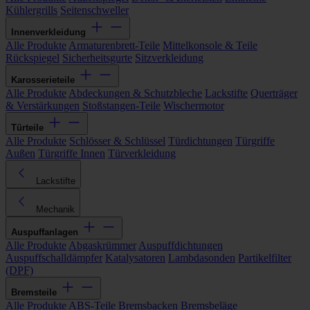
Kühlergrills
Seitenschweller
Innenverkleidung
Alle Produkte
Armaturenbrett-Teile
Mittelkonsole & Teile
Rückspiegel
Sicherheitsgurte
Sitzverkleidung
Karosserieteile
Alle Produkte
Abdeckungen & Schutzbleche
Lackstifte
Querträger
& Verstärkungen
Stoßstangen-Teile
Wischermotor
Türteile
Alle Produkte
Schlösser & Schlüssel
Türdichtungen
Türgriffe
Außen
Türgriffe Innen
Türverkleidung
Lackstifte
Mechanik
Auspuffanlagen
Alle Produkte
Abgaskrümmer
Auspuffdichtungen
Auspuffschalldämpfer
Katalysatoren
Lambdasonden
Partikelfilter
(DPF)
Bremsteile
Alle Produkte
ABS-Teile
Bremsbacken
Bremsbeläge