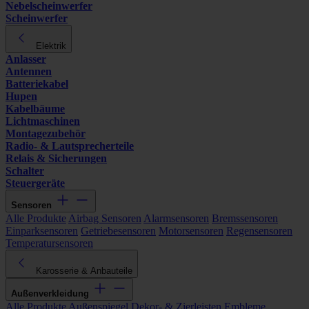
Nebelscheinwerfer
Scheinwerfer
Elektrik
Anlasser
Antennen
Batteriekabel
Hupen
Kabelbäume
Lichtmaschinen
Montagezubehör
Radio- & Lautsprecherteile
Relais & Sicherungen
Schalter
Steuergeräte
Sensoren
Alle Produkte
Airbag Sensoren
Alarmsensoren
Bremssensoren
Einparksensoren
Getriebesensoren
Motorsensoren
Regensensoren
Temperatursensoren
Karosserie & Anbauteile
Außenverkleidung
Alle Produkte
Außenspiegel
Dekor- & Zierleisten
Embleme