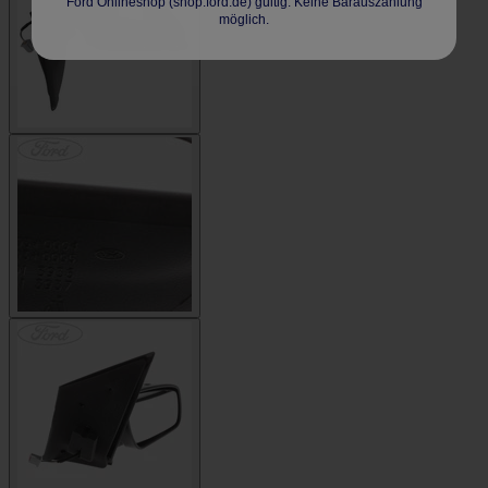
Ford Onlineshop (shop.ford.de) gültig. Keine Barauszahlung
möglich.