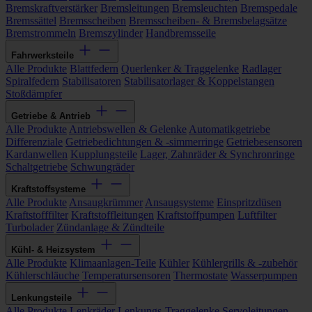
Bremskraftverstärker
Bremsleitungen
Bremsleuchten
Bremspedale
Bremssättel
Bremsscheiben
Bremsscheiben- & Bremsbelagsätze
Bremstrommeln
Bremszylinder
Handbremsseile
Fahrwerksteile
Alle Produkte
Blattfedern
Querlenker & Traggelenke
Radlager
Spiralfedern
Stabilisatoren
Stabilisatorlager & Koppelstangen
Stoßdämpfer
Getriebe & Antrieb
Alle Produkte
Antriebswellen & Gelenke
Automatikgetriebe
Differenziale
Getriebedichtungen & -simmerringe
Getriebesensoren
Kardanwellen
Kupplungsteile
Lager, Zahnräder & Synchronringe
Schaltgetriebe
Schwungräder
Kraftstoffsysteme
Alle Produkte
Ansaugkrümmer
Ansaugsysteme
Einspritzdüsen
Kraftstofffilter
Kraftstoffleitungen
Kraftstoffpumpen
Luftfilter
Turbolader
Zündanlage & Zündteile
Kühl- & Heizsystem
Alle Produkte
Klimaanlagen-Teile
Kühler
Kühlergrills & -zubehör
Kühlerschläuche
Temperatursensoren
Thermostate
Wasserpumpen
Lenkungsteile
Alle Produkte
Lenkräder
Lenkungs-Traggelenke
Servoleitungen