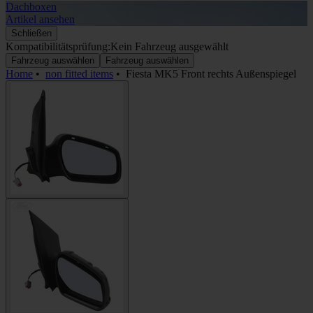
Dachboxen
A
Artikel ansehen
A
Schließen
Kompatibilitätsprüfung:
Kein Fahrzeug ausgewählt
Fahrzeug auswählen
Fahrzeug auswählen
Home
•
non fitted items
•
Fiesta MK5 Front rechts Außenspiegel