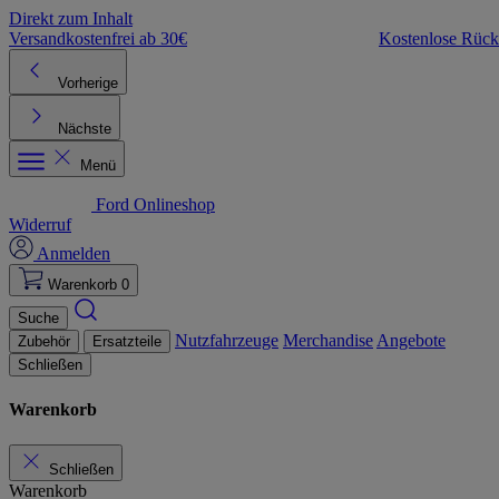
Direkt zum Inhalt
Versandkostenfrei ab 30€
Kostenlose Rüc
Vorherige
Nächste
Menü
Ford Onlineshop
Widerruf
Anmelden
Warenkorb
0
Suche
Nutzfahrzeuge
Merchandise
Angebote
Zubehör
Ersatzteile
Schließen
Warenkorb
Schließen
Warenkorb