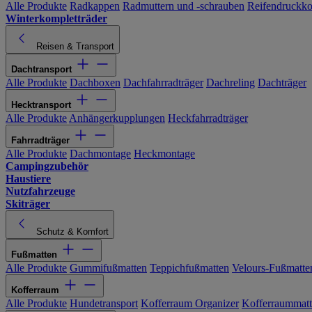
Alle Produkte
Radkappen
Radmuttern und -schrauben
Reifendruckko
Winterkompletträder
Reisen & Transport
Dachtransport
Alle Produkte
Dachboxen
Dachfahrradträger
Dachreling
Dachträger
Hecktransport
Alle Produkte
Anhängerkupplungen
Heckfahrradträger
Fahrradträger
Alle Produkte
Dachmontage
Heckmontage
Campingzubehör
Haustiere
Nutzfahrzeuge
Skiträger
Schutz & Komfort
Fußmatten
Alle Produkte
Gummifußmatten
Teppichfußmatten
Velours-Fußmatte
Kofferraum
Alle Produkte
Hundetransport
Kofferraum Organizer
Kofferraummat