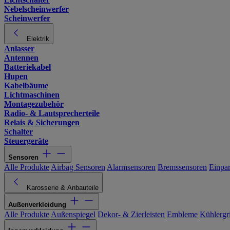
Nebelscheinwerfer
Scheinwerfer
Elektrik
Anlasser
Antennen
Batteriekabel
Hupen
Kabelbäume
Lichtmaschinen
Montagezubehör
Radio- & Lautsprecherteile
Relais & Sicherungen
Schalter
Steuergeräte
Sensoren
Alle Produkte
Airbag Sensoren
Alarmsensoren
Bremssensoren
Einpa
Karosserie & Anbauteile
Außenverkleidung
Alle Produkte
Außenspiegel
Dekor- & Zierleisten
Embleme
Kühlergri