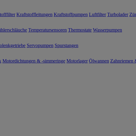
offfilter
Kraftstoffleitungen
Kraftstoffpumpen
Luftfilter
Turbolader
Zün
hlerschläuche
Temperatursensoren
Thermostate
Wasserpumpen
olenkgetriebe
Servopumpen
Spurstangen
k
Motordichtungen & -simmeringe
Motorlager
Ölwannen
Zahnriemen &