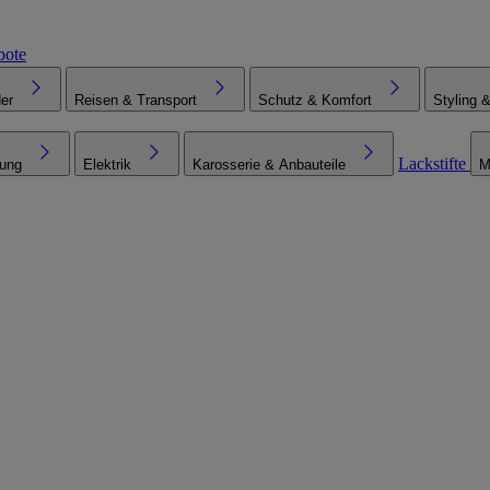
bote
er
Reisen & Transport
Schutz & Komfort
Styling 
Lackstifte
tung
Elektrik
Karosserie & Anbauteile
M