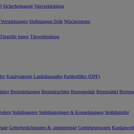
l
Sicherheitsgurte
Sitzverkleidung
 Verstärkungen
Stoßstangen-Teile
Wischermotor
Türgriffe Innen
Türverkleidung
fer
Katalysatoren
Lambdasonden
Partikelfilter (DPF)
ärker
Bremsleitungen
Bremsleuchten
Bremspedale
Bremssättel
Bremss
federn
Stabilisatoren
Stabilisatorlager & Koppelstangen
Stoßdämpfer
ziale
Getriebedichtungen & -simmerringe
Getriebesensoren
Kardanwel