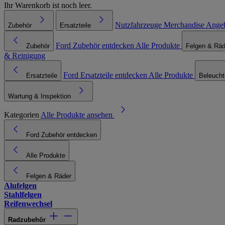
Ihr Warenkorb ist noch leer.
Nutzfahrzeuge
Merchandise
Ange
Zubehör
Ersatzteile
Ford Zubehör entdecken
Alle Produkte
Zubehör
Felgen & Räd
& Reinigung
Ford Ersatzteile entdecken
Alle Produkte
Ersatzteile
Beleuch
Wartung & Inspektion
Kategorien
Alle Produkte ansehen
Ford Zubehör entdecken
Alle Produkte
Felgen & Räder
Alufelgen
Stahlfelgen
Reifenwechsel
Radzubehör