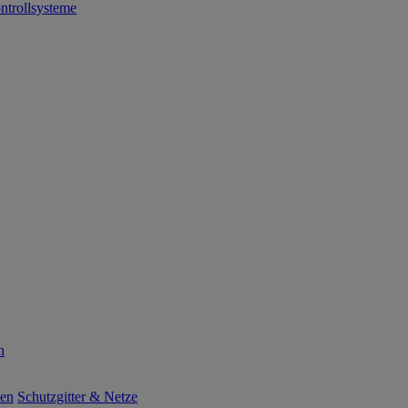
ntrollsysteme
n
ten
Schutzgitter & Netze