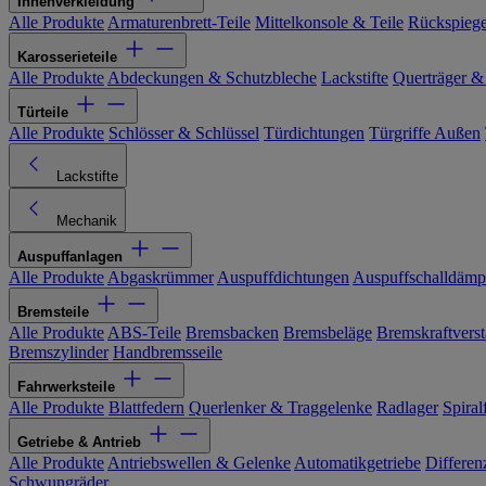
Innenverkleidung
Alle Produkte
Armaturenbrett-Teile
Mittelkonsole & Teile
Rückspiege
Karosserieteile
Alle Produkte
Abdeckungen & Schutzbleche
Lackstifte
Querträger &
Türteile
Alle Produkte
Schlösser & Schlüssel
Türdichtungen
Türgriffe Außen
Lackstifte
Mechanik
Auspuffanlagen
Alle Produkte
Abgaskrümmer
Auspuffdichtungen
Auspuffschalldämp
Bremsteile
Alle Produkte
ABS-Teile
Bremsbacken
Bremsbeläge
Bremskraftverst
Bremszylinder
Handbremsseile
Fahrwerksteile
Alle Produkte
Blattfedern
Querlenker & Traggelenke
Radlager
Spiral
Getriebe & Antrieb
Alle Produkte
Antriebswellen & Gelenke
Automatikgetriebe
Differen
Schwungräder