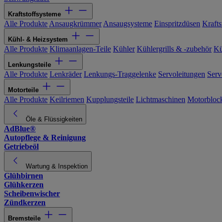
Kraftstoffsysteme
Alle Produkte
Ansaugkrümmer
Ansaugsysteme
Einspritzdüsen
Kraftst
Kühl- & Heizsystem
Alle Produkte
Klimaanlagen-Teile
Kühler
Kühlergrills & -zubehör
Kü
Lenkungsteile
Alle Produkte
Lenkräder
Lenkungs-Traggelenke
Servoleitungen
Serv
Motorteile
Alle Produkte
Keilriemen
Kupplungsteile
Lichtmaschinen
Motorbloc
Öle & Flüssigkeiten
AdBlue®
Autopflege & Reinigung
Getriebeöl
Wartung & Inspektion
Glühbirnen
Glühkerzen
Scheibenwischer
Zündkerzen
Bremsteile