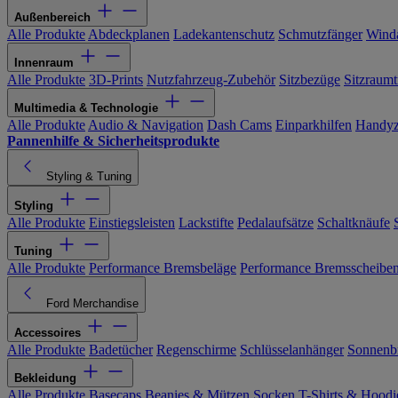
Außenbereich
Alle Produkte
Abdeckplanen
Ladekantenschutz
Schmutzfänger
Wind
Innenraum
Alle Produkte
3D-Prints
Nutzfahrzeug-Zubehör
Sitzbezüge
Sitzraumt
Multimedia & Technologie
Alle Produkte
Audio & Navigation
Dash Cams
Einparkhilfen
Handyz
Pannenhilfe & Sicherheitsprodukte
Styling & Tuning
Styling
Alle Produkte
Einstiegsleisten
Lackstifte
Pedalaufsätze
Schaltknäufe
Tuning
Alle Produkte
Performance Bremsbeläge
Performance Bremsscheibe
Ford Merchandise
Accessoires
Alle Produkte
Badetücher
Regenschirme
Schlüsselanhänger
Sonnenbr
Bekleidung
Alle Produkte
Basecaps
Beanies & Mützen
Socken
T-Shirts & Hoodi