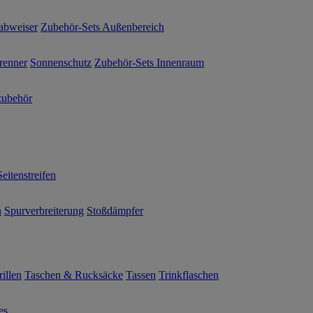
abweiser
Zubehör-Sets Außenbereich
renner
Sonnenschutz
Zubehör-Sets Innenraum
ubehör
Seitenstreifen
n
Spurverbreiterung
Stoßdämpfer
illen
Taschen & Rucksäcke
Tassen
Trinkflaschen
es