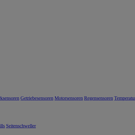
rksensoren
Getriebesensoren
Motorsensoren
Regensensoren
Temperatu
lls
Seitenschweller