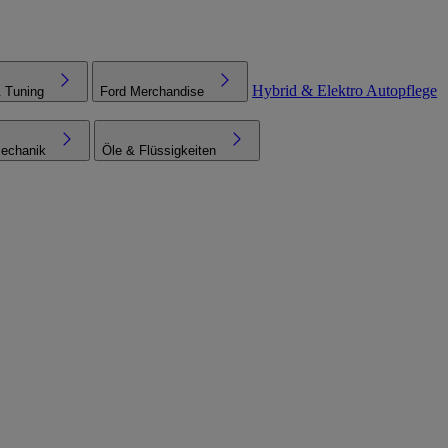
Hybrid & Elektro
Autopflege
& Tuning
Ford Merchandise
echanik
Öle & Flüssigkeiten