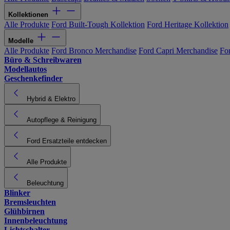
Kollektionen
Alle Produkte
Ford Built-Tough Kollektion
Ford Heritage Kollektion
Modelle
Alle Produkte
Ford Bronco Merchandise
Ford Capri Merchandise
Fo
Büro & Schreibwaren
Modellautos
Geschenkefinder
Hybrid & Elektro
Autopflege & Reinigung
Ford Ersatzteile entdecken
Alle Produkte
Beleuchtung
Blinker
Bremsleuchten
Glühbirnen
Innenbeleuchtung
Lichtschalter