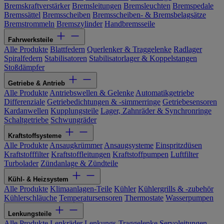
Bremskraftverstärker
Bremsleitungen
Bremsleuchten
Bremspedale
Bremssättel
Bremsscheiben
Bremsscheiben- & Bremsbelagsätze
Bremstrommeln
Bremszylinder
Handbremsseile
Fahrwerksteile
Alle Produkte
Blattfedern
Querlenker & Traggelenke
Radlager
Spiralfedern
Stabilisatoren
Stabilisatorlager & Koppelstangen
Stoßdämpfer
Getriebe & Antrieb
Alle Produkte
Antriebswellen & Gelenke
Automatikgetriebe
Differenziale
Getriebedichtungen & -simmerringe
Getriebesensoren
Kardanwellen
Kupplungsteile
Lager, Zahnräder & Synchronringe
Schaltgetriebe
Schwungräder
Kraftstoffsysteme
Alle Produkte
Ansaugkrümmer
Ansaugsysteme
Einspritzdüsen
Kraftstofffilter
Kraftstoffleitungen
Kraftstoffpumpen
Luftfilter
Turbolader
Zündanlage & Zündteile
Kühl- & Heizsystem
Alle Produkte
Klimaanlagen-Teile
Kühler
Kühlergrills & -zubehör
Kühlerschläuche
Temperatursensoren
Thermostate
Wasserpumpen
Lenkungsteile
Alle Produkte
Lenkräder
Lenkungs-Traggelenke
Servoleitungen