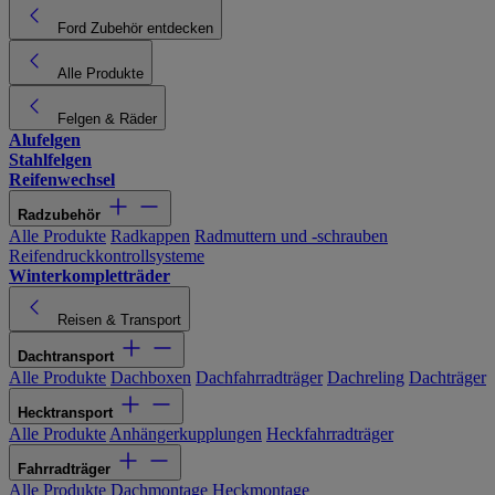
Ford Zubehör entdecken
Alle Produkte
Felgen & Räder
Alufelgen
Stahlfelgen
Reifenwechsel
Radzubehör
Alle Produkte
Radkappen
Radmuttern und -schrauben
Reifendruckkontrollsysteme
Winterkompletträder
Reisen & Transport
Dachtransport
Alle Produkte
Dachboxen
Dachfahrradträger
Dachreling
Dachträger
Hecktransport
Alle Produkte
Anhängerkupplungen
Heckfahrradträger
Fahrradträger
Alle Produkte
Dachmontage
Heckmontage