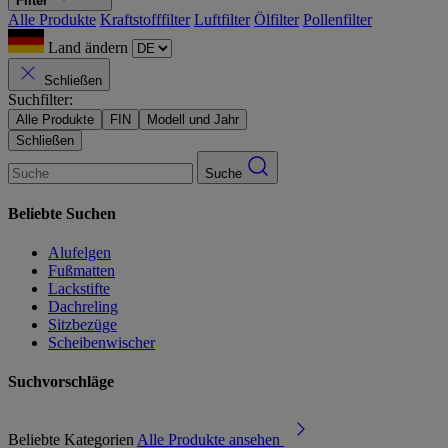
Filter
Alle Produkte
Kraftstofffilter
Luftfilter
Ölfilter
Pollenfilter
Land ändern
Schließen
Suchfilter:
Alle Produkte
FIN
Modell und Jahr
Schließen
Suche
Beliebte Suchen
Alufelgen
Fußmatten
Lackstifte
Dachreling
Sitzbezüge
Scheibenwischer
Suchvorschläge
Beliebte Kategorien
Alle Produkte ansehen