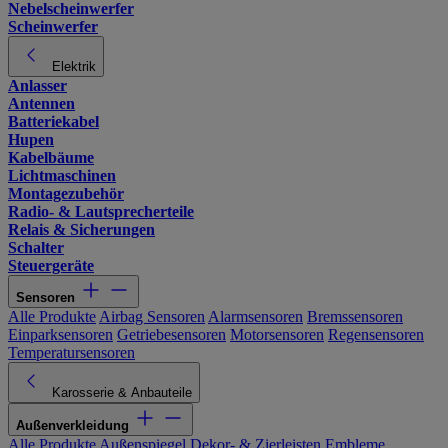
Nebelscheinwerfer
Scheinwerfer
Elektrik
Anlasser
Antennen
Batteriekabel
Hupen
Kabelbäume
Lichtmaschinen
Montagezubehör
Radio- & Lautsprecherteile
Relais & Sicherungen
Schalter
Steuergeräte
Sensoren
Alle Produkte
Airbag Sensoren
Alarmsensoren
Bremssensoren
Einparksensoren
Getriebesensoren
Motorsensoren
Regensensoren
Temperatursensoren
Karosserie & Anbauteile
Außenverkleidung
Alle Produkte
Außenspiegel
Dekor- & Zierleisten
Embleme