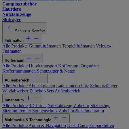
Campingzubehör
Haustiere
Nutzfahrzeuge
Skiträger
Schutz & Komfort
Fußmatten
Alle Produkte
Gummifußmatten
Teppichfußmatten
Velours-
Fußmatten
Kofferraum
Alle Produkte
Hundetransport
Kofferraum Organizer
Kofferraummatten
Schutzgitter & Netze
Außenbereich
Alle Produkte
Abdeckplanen
Ladekantenschutz
Schmutzfänger
Windabweiser
Zubehör-Sets Außenbereich
Innenraum
Alle Produkte
3D-Prints
Nutzfahrzeug-Zubehör
Sitzbezüge
Sitzraumtrenner
Sonnenschutz
Zubehör-Sets Innenraum
Multimedia & Technologie
Alle Produkte
Audio & Navigation
Dash Cams
Einparkhilfen