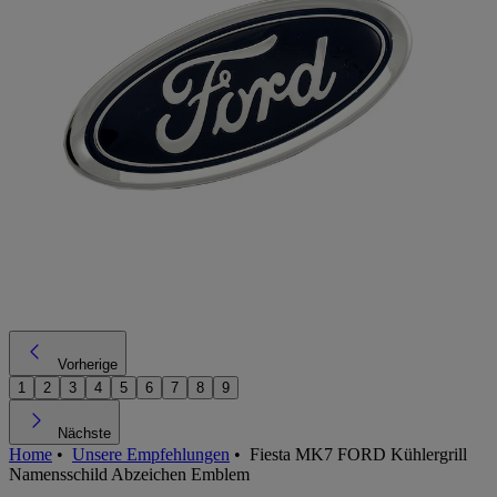
Vorherige
1
2
3
4
5
6
7
8
9
Nächste
Home
•
Unsere Empfehlungen
•
Fiesta MK7 FORD Kühlergrill
Namensschild Abzeichen Emblem