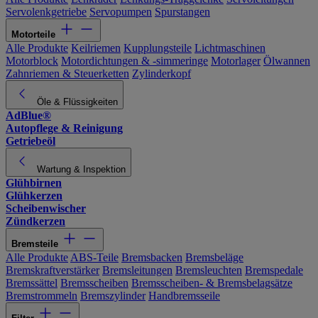
Servolenkgetriebe
Servopumpen
Spurstangen
Motorteile
Alle Produkte
Keilriemen
Kupplungsteile
Lichtmaschinen
Motorblock
Motordichtungen & -simmeringe
Motorlager
Ölwannen
Zahnriemen & Steuerketten
Zylinderkopf
Öle & Flüssigkeiten
AdBlue®
Autopflege & Reinigung
Getriebeöl
Wartung & Inspektion
Glühbirnen
Glühkerzen
Scheibenwischer
Zündkerzen
Bremsteile
Alle Produkte
ABS-Teile
Bremsbacken
Bremsbeläge
Bremskraftverstärker
Bremsleitungen
Bremsleuchten
Bremspedale
Bremssättel
Bremsscheiben
Bremsscheiben- & Bremsbelagsätze
Bremstrommeln
Bremszylinder
Handbremsseile