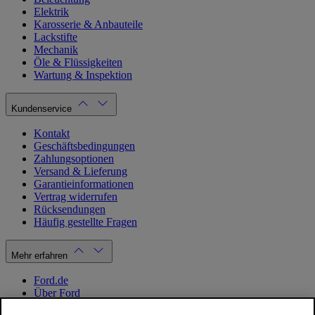
Elektrik
Karosserie & Anbauteile
Lackstifte
Mechanik
Öle & Flüssigkeiten
Wartung & Inspektion
Kundenservice
Kontakt
Geschäftsbedingungen
Zahlungsoptionen
Versand & Lieferung
Garantieinformationen
Vertrag widerrufen
Rücksendungen
Häufig gestellte Fragen
Mehr erfahren
Ford.de
Über Ford
Cookie Richtlinien