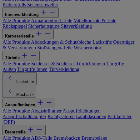
Kühlergrills
Seitenschweller
Innenverkleidung
Alle Produkte
Armaturenbrett-Teile
Mittelkonsole & Teile
Rückspiegel
Sicherheitsgurte
Sitzverkleidung
Karosserieteile
Alle Produkte
Abdeckungen & Schutzbleche
Lackstifte
Querträger
& Verstärkungen
Stoßstangen-Teile
Wischermotor
Türteile
Alle Produkte
Schlösser & Schlüssel
Türdichtungen
Türgriffe
Außen
Türgriffe Innen
Türverkleidung
Lackstifte
Mechanik
Auspuffanlagen
Alle Produkte
Abgaskrümmer
Auspuffdichtungen
Auspuffschalldämpfer
Katalysatoren
Lambdasonden
Partikelfilter
(DPF)
Bremsteile
Alle Produkte
ABS-Teile
Bremsbacken
Bremsbeläge