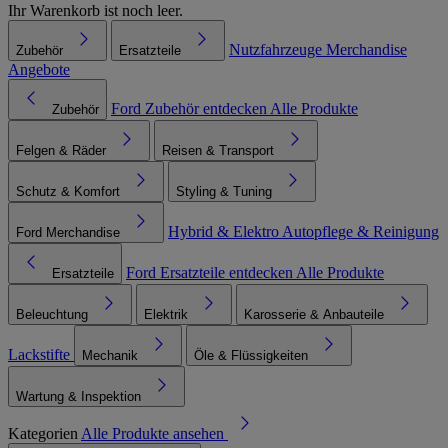
Ihr Warenkorb ist noch leer.
Nutzfahrzeuge
Merchandise
Zubehör
Ersatzteile
Angebote
Ford Zubehör entdecken
Alle Produkte
Zubehör
Felgen & Räder
Reisen & Transport
Schutz & Komfort
Styling & Tuning
Hybrid & Elektro
Autopflege & Reinigung
Ford Merchandise
Ford Ersatzteile entdecken
Alle Produkte
Ersatzteile
Beleuchtung
Elektrik
Karosserie & Anbauteile
Lackstifte
Mechanik
Öle & Flüssigkeiten
Wartung & Inspektion
Kategorien
Alle Produkte ansehen