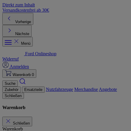
Direkt zum Inhalt
Versandkostenfrei ab 30€
K
Vorherige
Nächste
Menü
Ford Onlineshop
Widerruf
Anmelden
Warenkorb
0
Suche
Nutzfahrzeuge
Merchandise
Angebote
Zubehör
Ersatzteile
Schließen
Warenkorb
Schließen
Warenkorb