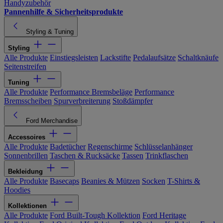
Handyzubehör
Pannenhilfe & Sicherheitsprodukte
Styling & Tuning
Styling
Alle Produkte
Einstiegsleisten
Lackstifte
Pedalaufsätze
Schaltknäufe
Seitenstreifen
Tuning
Alle Produkte
Performance Bremsbeläge
Performance
Bremsscheiben
Spurverbreiterung
Stoßdämpfer
Ford Merchandise
Accessoires
Alle Produkte
Badetücher
Regenschirme
Schlüsselanhänger
Sonnenbrillen
Taschen & Rucksäcke
Tassen
Trinkflaschen
Bekleidung
Alle Produkte
Basecaps
Beanies & Mützen
Socken
T-Shirts &
Hoodies
Kollektionen
Alle Produkte
Ford Built-Tough Kollektion
Ford Heritage