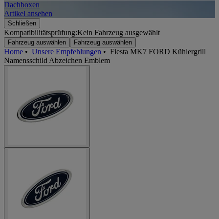
Dachboxen
A
Artikel ansehen
A
Schließen
Kompatibilitätsprüfung:
Kein Fahrzeug ausgewählt
Fahrzeug auswählen
Fahrzeug auswählen
Home
•
Unsere Empfehlungen
•
Fiesta MK7 FORD Kühlergrill
Namensschild Abzeichen Emblem