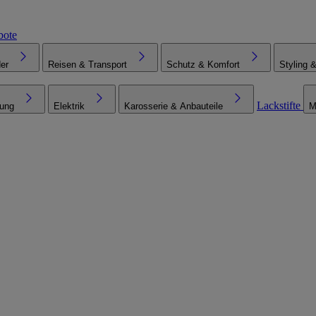
bote
er
Reisen & Transport
Schutz & Komfort
Styling 
Lackstifte
tung
Elektrik
Karosserie & Anbauteile
M