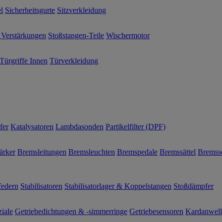
l
Sicherheitsgurte
Sitzverkleidung
 Verstärkungen
Stoßstangen-Teile
Wischermotor
Türgriffe Innen
Türverkleidung
fer
Katalysatoren
Lambdasonden
Partikelfilter (DPF)
ärker
Bremsleitungen
Bremsleuchten
Bremspedale
Bremssättel
Bremss
federn
Stabilisatoren
Stabilisatorlager & Koppelstangen
Stoßdämpfer
ziale
Getriebedichtungen & -simmerringe
Getriebesensoren
Kardanwel