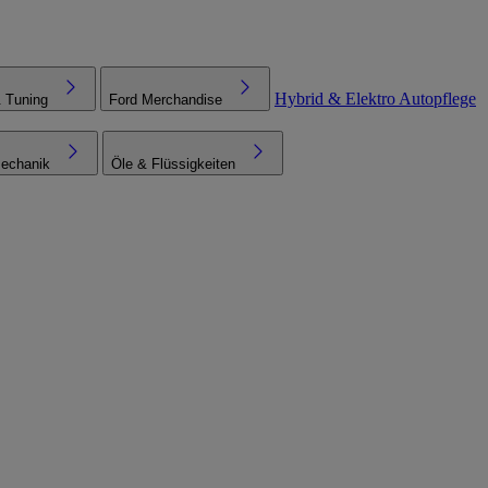
Hybrid & Elektro
Autopflege
& Tuning
Ford Merchandise
echanik
Öle & Flüssigkeiten