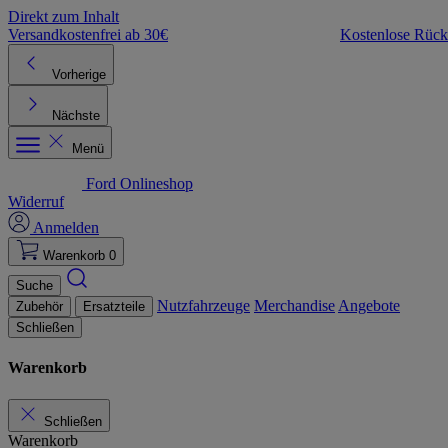
Direkt zum Inhalt
Versandkostenfrei ab 30€
Kostenlose Rüc
Vorherige
Nächste
Menü
Ford Onlineshop
Widerruf
Anmelden
Warenkorb
0
Suche
Nutzfahrzeuge
Merchandise
Angebote
Zubehör
Ersatzteile
Schließen
Warenkorb
Schließen
Warenkorb