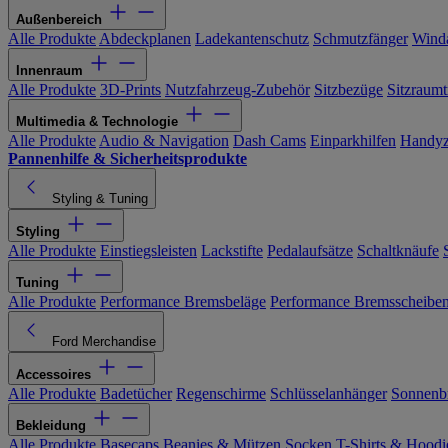
Außenbereich
Alle Produkte
Abdeckplanen
Ladekantenschutz
Schmutzfänger
Wind
Innenraum
Alle Produkte
3D-Prints
Nutzfahrzeug-Zubehör
Sitzbezüge
Sitzraumt
Multimedia & Technologie
Alle Produkte
Audio & Navigation
Dash Cams
Einparkhilfen
Handyz
Pannenhilfe & Sicherheitsprodukte
Styling & Tuning
Styling
Alle Produkte
Einstiegsleisten
Lackstifte
Pedalaufsätze
Schaltknäufe
Tuning
Alle Produkte
Performance Bremsbeläge
Performance Bremsscheibe
Ford Merchandise
Accessoires
Alle Produkte
Badetücher
Regenschirme
Schlüsselanhänger
Sonnenbr
Bekleidung
Alle Produkte
Basecaps
Beanies & Mützen
Socken
T-Shirts & Hoodi