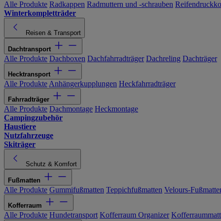
Alle Produkte
Radkappen
Radmuttern und -schrauben
Reifendruckko
Winterkompletträder
Reisen & Transport
Dachtransport
Alle Produkte
Dachboxen
Dachfahrradträger
Dachreling
Dachträger
Hecktransport
Alle Produkte
Anhängerkupplungen
Heckfahrradträger
Fahrradträger
Alle Produkte
Dachmontage
Heckmontage
Campingzubehör
Haustiere
Nutzfahrzeuge
Skiträger
Schutz & Komfort
Fußmatten
Alle Produkte
Gummifußmatten
Teppichfußmatten
Velours-Fußmatte
Kofferraum
Alle Produkte
Hundetransport
Kofferraum Organizer
Kofferraummat