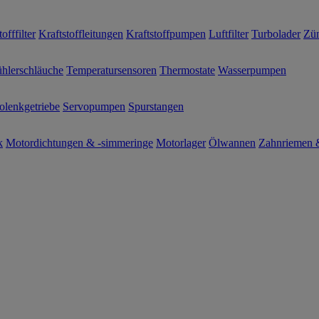
offfilter
Kraftstoffleitungen
Kraftstoffpumpen
Luftfilter
Turbolader
Zün
hlerschläuche
Temperatursensoren
Thermostate
Wasserpumpen
olenkgetriebe
Servopumpen
Spurstangen
k
Motordichtungen & -simmeringe
Motorlager
Ölwannen
Zahnriemen &