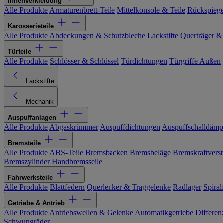
Innenverkleidung
Alle Produkte
Armaturenbrett-Teile
Mittelkonsole & Teile
Rückspiege
Karosserieteile
Alle Produkte
Abdeckungen & Schutzbleche
Lackstifte
Querträger &
Türteile
Alle Produkte
Schlösser & Schlüssel
Türdichtungen
Türgriffe Außen
Lackstifte
Mechanik
Auspuffanlagen
Alle Produkte
Abgaskrümmer
Auspuffdichtungen
Auspuffschalldämp
Bremsteile
Alle Produkte
ABS-Teile
Bremsbacken
Bremsbeläge
Bremskraftverst
Bremszylinder
Handbremsseile
Fahrwerksteile
Alle Produkte
Blattfedern
Querlenker & Traggelenke
Radlager
Spiral
Getriebe & Antrieb
Alle Produkte
Antriebswellen & Gelenke
Automatikgetriebe
Differen
Schwungräder