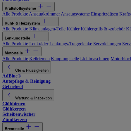
Kraftstoffsysteme
Alle Produkte
Ansaugkrümmer
Ansaugsysteme
Einspritzdüsen
Kraftst
Kühl- & Heizsystem
Alle Produkte
Klimaanlagen-Teile
Kühler
Kühlergrills & -zubehör
Kü
Lenkungsteile
Alle Produkte
Lenkräder
Lenkungs-Traggelenke
Servoleitungen
Serv
Motorteile
Alle Produkte
Keilriemen
Kupplungsteile
Lichtmaschinen
Motorbloc
Öle & Flüssigkeiten
AdBlue®
Autopflege & Reinigung
Getriebeöl
Wartung & Inspektion
Glühbirnen
Glühkerzen
Scheibenwischer
Zündkerzen
Bremsteile