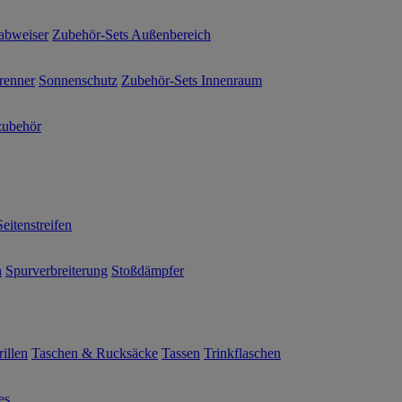
abweiser
Zubehör-Sets Außenbereich
renner
Sonnenschutz
Zubehör-Sets Innenraum
ubehör
Seitenstreifen
n
Spurverbreiterung
Stoßdämpfer
illen
Taschen & Rucksäcke
Tassen
Trinkflaschen
es