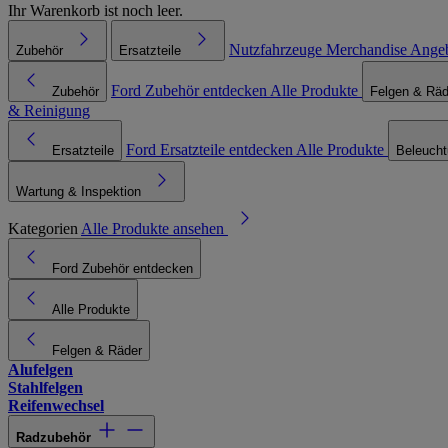
Ihr Warenkorb ist noch leer.
Nutzfahrzeuge
Merchandise
Ange
Zubehör
Ersatzteile
Ford Zubehör entdecken
Alle Produkte
Zubehör
Felgen & Räd
& Reinigung
Ford Ersatzteile entdecken
Alle Produkte
Ersatzteile
Beleuch
Wartung & Inspektion
Kategorien
Alle Produkte ansehen
Ford Zubehör entdecken
Alle Produkte
Felgen & Räder
Alufelgen
Stahlfelgen
Reifenwechsel
Radzubehör