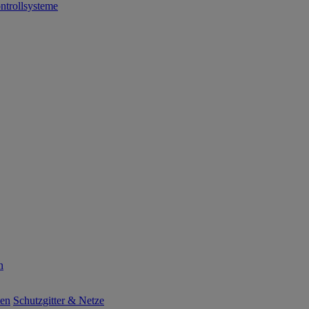
ntrollsysteme
n
ten
Schutzgitter & Netze