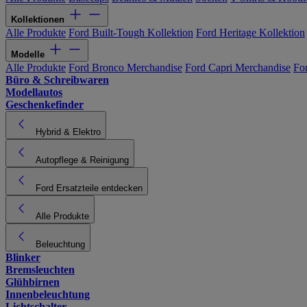
Kollektionen
Alle Produkte
Ford Built-Tough Kollektion
Ford Heritage Kollektion
Modelle
Alle Produkte
Ford Bronco Merchandise
Ford Capri Merchandise
Fo
Büro & Schreibwaren
Modellautos
Geschenkefinder
Hybrid & Elektro
Autopflege & Reinigung
Ford Ersatzteile entdecken
Alle Produkte
Beleuchtung
Blinker
Bremsleuchten
Glühbirnen
Innenbeleuchtung
Lichtschalter