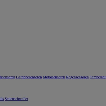
rksensoren
Getriebesensoren
Motorsensoren
Regensensoren
Temperatu
lls
Seitenschweller