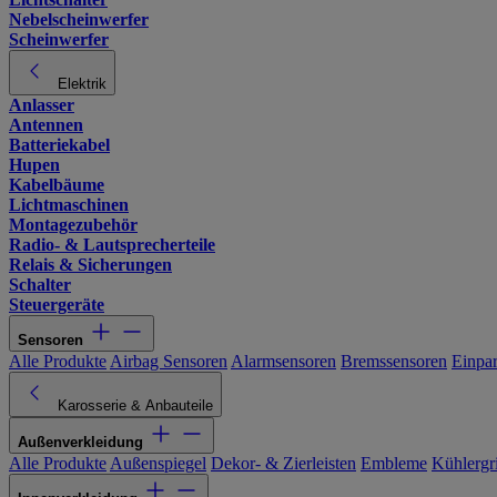
Nebelscheinwerfer
Scheinwerfer
Elektrik
Anlasser
Antennen
Batteriekabel
Hupen
Kabelbäume
Lichtmaschinen
Montagezubehör
Radio- & Lautsprecherteile
Relais & Sicherungen
Schalter
Steuergeräte
Sensoren
Alle Produkte
Airbag Sensoren
Alarmsensoren
Bremssensoren
Einpa
Karosserie & Anbauteile
Außenverkleidung
Alle Produkte
Außenspiegel
Dekor- & Zierleisten
Embleme
Kühlergri