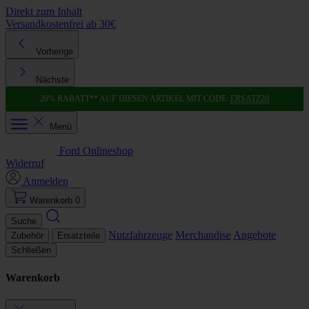
Direkt zum Inhalt
Versandkostenfrei ab 30€
K
Vorherige
Nächste
20% RABATT** AUF DIESEN ARTIKEL MIT CODE:
ERSATZ20
Menü
Ford Onlineshop
Widerruf
Anmelden
Warenkorb
0
Suche
Nutzfahrzeuge
Merchandise
Angebote
Zubehör
Ersatzteile
Schließen
Warenkorb