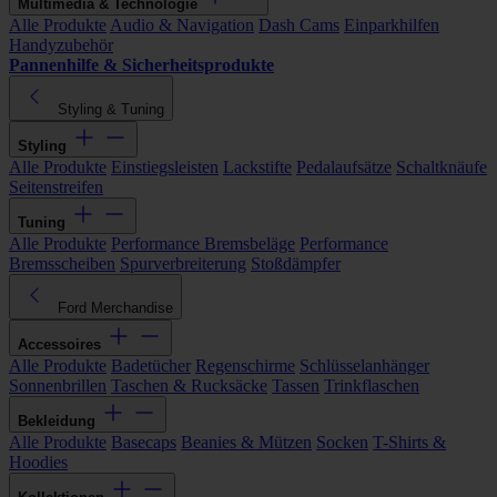
Multimedia & Technologie
Alle Produkte
Audio & Navigation
Dash Cams
Einparkhilfen
Handyzubehör
Pannenhilfe & Sicherheitsprodukte
Styling & Tuning
Styling
Alle Produkte
Einstiegsleisten
Lackstifte
Pedalaufsätze
Schaltknäufe
Seitenstreifen
Tuning
Alle Produkte
Performance Bremsbeläge
Performance
Bremsscheiben
Spurverbreiterung
Stoßdämpfer
Ford Merchandise
Accessoires
Alle Produkte
Badetücher
Regenschirme
Schlüsselanhänger
Sonnenbrillen
Taschen & Rucksäcke
Tassen
Trinkflaschen
Bekleidung
Alle Produkte
Basecaps
Beanies & Mützen
Socken
T-Shirts &
Hoodies