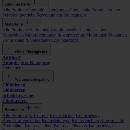
Lenkungsteile
Alle Produkte
Lenkräder
Lenkungs-Traggelenke
Servoleitungen
Servolenkgetriebe
Servopumpen
Spurstangen
Motorteile
Alle Produkte
Keilriemen
Kupplungsteile
Lichtmaschinen
Motorblock
Motordichtungen & -simmeringe
Motorlager
Ölwannen
Zahnriemen & Steuerketten
Zylinderkopf
Öle & Flüssigkeiten
AdBlue®
Autopflege & Reinigung
Getriebeöl
Wartung & Inspektion
Glühbirnen
Glühkerzen
Scheibenwischer
Zündkerzen
Bremsteile
Alle Produkte
ABS-Teile
Bremsbacken
Bremsbeläge
Bremskraftverstärker
Bremsleitungen
Bremsleuchten
Bremspedale
Bremssättel
Bremsscheiben
Bremsscheiben- & Bremsbelagsätze