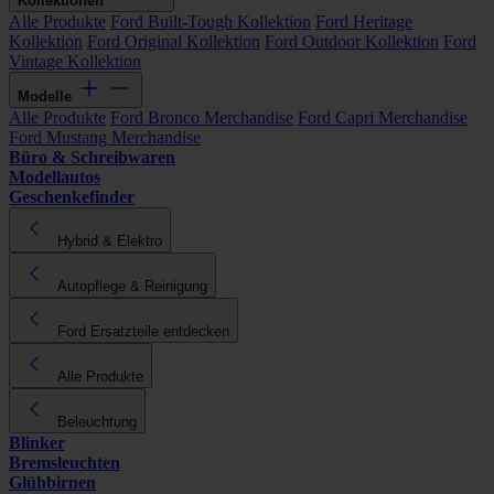
Kollektionen
Alle Produkte
Ford Built-Tough Kollektion
Ford Heritage
Kollektion
Ford Original Kollektion
Ford Outdoor Kollektion
Ford
Vintage Kollektion
Modelle
Alle Produkte
Ford Bronco Merchandise
Ford Capri Merchandise
Ford Mustang Merchandise
Büro & Schreibwaren
Modellautos
Geschenkefinder
Hybrid & Elektro
Autopflege & Reinigung
Ford Ersatzteile entdecken
Alle Produkte
Beleuchtung
Blinker
Bremsleuchten
Glühbirnen