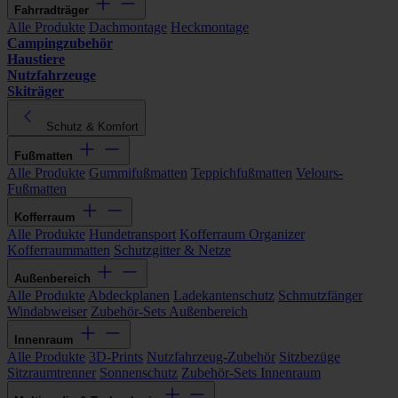
Fahrradträger
Alle Produkte
Dachmontage
Heckmontage
Campingzubehör
Haustiere
Nutzfahrzeuge
Skiträger
Schutz & Komfort
Fußmatten
Alle Produkte
Gummifußmatten
Teppichfußmatten
Velours-
Fußmatten
Kofferraum
Alle Produkte
Hundetransport
Kofferraum Organizer
Kofferraummatten
Schutzgitter & Netze
Außenbereich
Alle Produkte
Abdeckplanen
Ladekantenschutz
Schmutzfänger
Windabweiser
Zubehör-Sets Außenbereich
Innenraum
Alle Produkte
3D-Prints
Nutzfahrzeug-Zubehör
Sitzbezüge
Sitzraumtrenner
Sonnenschutz
Zubehör-Sets Innenraum