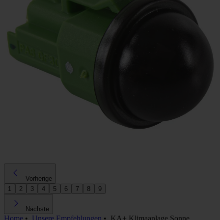
Vorherige
1
2
3
4
5
6
7
8
9
Nächste
Home
•
Unsere Empfehlungen
•
KA+ Klimaanlage Sonne