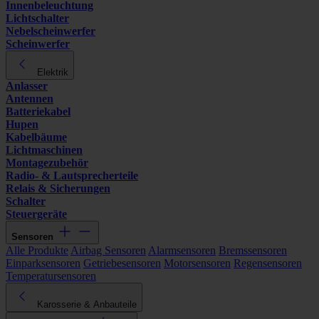
Innenbeleuchtung
Lichtschalter
Nebelscheinwerfer
Scheinwerfer
Elektrik
Anlasser
Antennen
Batteriekabel
Hupen
Kabelbäume
Lichtmaschinen
Montagezubehör
Radio- & Lautsprecherteile
Relais & Sicherungen
Schalter
Steuergeräte
Sensoren
Alle Produkte
Airbag Sensoren
Alarmsensoren
Bremssensoren
Einparksensoren
Getriebesensoren
Motorsensoren
Regensensoren
Temperatursensoren
Karosserie & Anbauteile