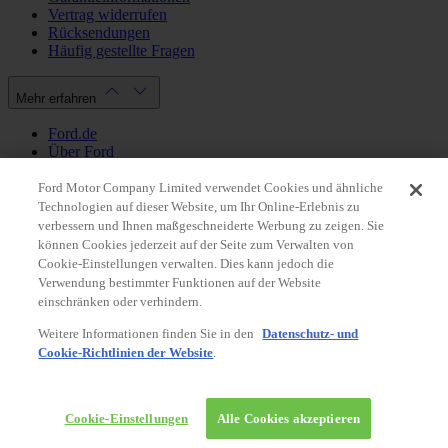
Vertrag widerrufen
Rücksendungen
Häufig gestellte Fragen
Mehr erfahren
Ford.de
Über Ford
Cookie Richtlinien
Datenschutzbestimmungen
Ford Motor Company Limited verwendet Cookies und ähnliche
Impressum
Technologien auf dieser Website, um Ihr Online-Erlebnis zu
verbessern und Ihnen maßgeschneiderte Werbung zu zeigen. Sie
können Cookies jederzeit auf der Seite zum Verwalten von
Mein Konto
Cookie-Einstellungen verwalten. Dies kann jedoch die
Verwendung bestimmter Funktionen auf der Website
Login / Registrierung
einschränken oder verhindern.
Meine Bestellungen
Weitere Informationen finden Sie in den
Datenschutz- und
Land ändern
Cookie-Richtlinien der Website
.
Facebook
X
Instagram
Youtube
LinkedIn
© 2026 Ford-Werke-GmbH
Ford Onlineshop
Cookie-Einstellungen
Alle Cookies akzeptieren