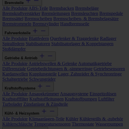
Bremsteile
Alle Produkte
ABS-Teile
Bremsbacken
Bremsbeläge
Bremskraftverstärker
Bremsleitungen
Bremsleuchten
Bremspedale
Bremssättel
Bremsscheiben
Bremsscheiben- & Bremsbelagsätze
Bremstrommeln
Bremszylinder
Handbremsseile
Fahrwerksteile
Alle Produkte
Blattfedern
Querlenker & Traggelenke
Radlager
Spiralfedern
Stabilisatoren
Stabilisatorlager & Koppelstangen
Stoßdämpfer
Getriebe & Antrieb
Alle Produkte
Antriebswellen & Gelenke
Automatikgetriebe
Differenziale
Getriebedichtungen & -simmerringe
Getriebesensoren
Kardanwellen
Kupplungsteile
Lager, Zahnräder & Synchronringe
Schaltgetriebe
Schwungräder
Kraftstoffsysteme
Alle Produkte
Ansaugkrümmer
Ansaugsysteme
Einspritzdüsen
Kraftstofffilter
Kraftstoffleitungen
Kraftstoffpumpen
Luftfilter
Turbolader
Zündanlage & Zündteile
Kühl- & Heizsystem
Alle Produkte
Klimaanlagen-Teile
Kühler
Kühlergrills & -zubehör
Kühlerschläuche
Temperatursensoren
Thermostate
Wasserpumpen