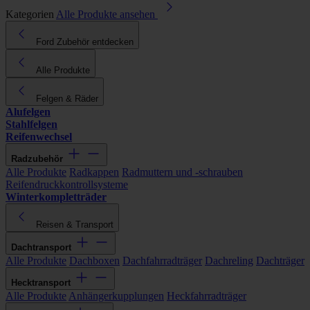
Kategorien
Alle Produkte ansehen
Ford Zubehör entdecken
Alle Produkte
Felgen & Räder
Alufelgen
Stahlfelgen
Reifenwechsel
Radzubehör
Alle Produkte
Radkappen
Radmuttern und -schrauben
Reifendruckkontrollsysteme
Winterkompletträder
Reisen & Transport
Dachtransport
Alle Produkte
Dachboxen
Dachfahrradträger
Dachreling
Dachträger
Hecktransport
Alle Produkte
Anhängerkupplungen
Heckfahrradträger