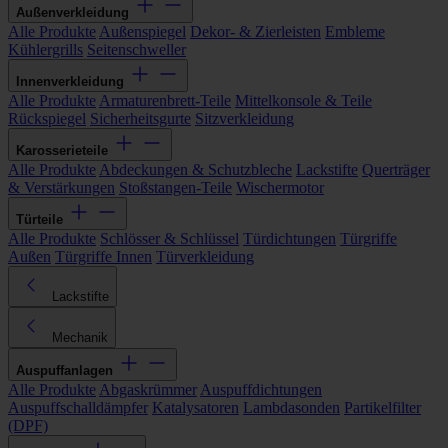
Außenverkleidung
Alle Produkte
Außenspiegel
Dekor- & Zierleisten
Embleme
Kühlergrills
Seitenschweller
Innenverkleidung
Alle Produkte
Armaturenbrett-Teile
Mittelkonsole & Teile
Rückspiegel
Sicherheitsgurte
Sitzverkleidung
Karosserieteile
Alle Produkte
Abdeckungen & Schutzbleche
Lackstifte
Querträger
& Verstärkungen
Stoßstangen-Teile
Wischermotor
Türteile
Alle Produkte
Schlösser & Schlüssel
Türdichtungen
Türgriffe
Außen
Türgriffe Innen
Türverkleidung
Lackstifte
Mechanik
Auspuffanlagen
Alle Produkte
Abgaskrümmer
Auspuffdichtungen
Auspuffschalldämpfer
Katalysatoren
Lambdasonden
Partikelfilter
(DPF)