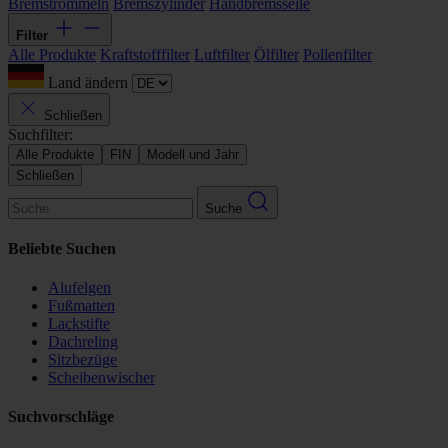
Bremstrommeln
Bremszylinder
Handbremsseile
Filter
Alle Produkte
Kraftstofffilter
Luftfilter
Ölfilter
Pollenfilter
Land ändern
Schließen
Suchfilter:
Alle Produkte
FIN
Modell und Jahr
Schließen
Suche
Beliebte Suchen
Alufelgen
Fußmatten
Lackstifte
Dachreling
Sitzbezüge
Scheibenwischer
Suchvorschläge