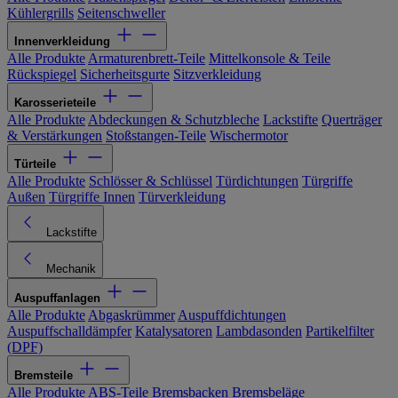
Kühlergrills
Seitenschweller
Innenverkleidung
Alle Produkte
Armaturenbrett-Teile
Mittelkonsole & Teile
Rückspiegel
Sicherheitsgurte
Sitzverkleidung
Karosserieteile
Alle Produkte
Abdeckungen & Schutzbleche
Lackstifte
Querträger
& Verstärkungen
Stoßstangen-Teile
Wischermotor
Türteile
Alle Produkte
Schlösser & Schlüssel
Türdichtungen
Türgriffe
Außen
Türgriffe Innen
Türverkleidung
Lackstifte
Mechanik
Auspuffanlagen
Alle Produkte
Abgaskrümmer
Auspuffdichtungen
Auspuffschalldämpfer
Katalysatoren
Lambdasonden
Partikelfilter
(DPF)
Bremsteile
Alle Produkte
ABS-Teile
Bremsbacken
Bremsbeläge