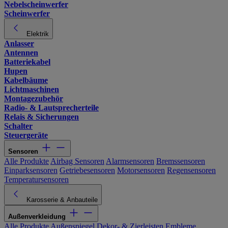
Nebelscheinwerfer
Scheinwerfer
Elektrik
Anlasser
Antennen
Batteriekabel
Hupen
Kabelbäume
Lichtmaschinen
Montagezubehör
Radio- & Lautsprecherteile
Relais & Sicherungen
Schalter
Steuergeräte
Sensoren
Alle Produkte
Airbag Sensoren
Alarmsensoren
Bremssensoren
Einparksensoren
Getriebesensoren
Motorsensoren
Regensensoren
Temperatursensoren
Karosserie & Anbauteile
Außenverkleidung
Alle Produkte
Außenspiegel
Dekor- & Zierleisten
Embleme