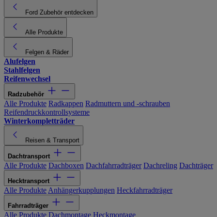
Ford Zubehör entdecken
Alle Produkte
Felgen & Räder
Alufelgen
Stahlfelgen
Reifenwechsel
Radzubehör
Alle Produkte
Radkappen
Radmuttern und -schrauben
Reifendruckkontrollsysteme
Winterkompletträder
Reisen & Transport
Dachtransport
Alle Produkte
Dachboxen
Dachfahrradträger
Dachreling
Dachträger
Hecktransport
Alle Produkte
Anhängerkupplungen
Heckfahrradträger
Fahrradträger
Alle Produkte
Dachmontage
Heckmontage