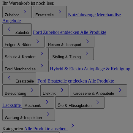
Ihr Warenkorb ist noch leer.
Nutzfahrzeuge
Merchandise
Zubehör
Ersatzteile
Angebote
Ford Zubehör entdecken
Alle Produkte
Zubehör
Felgen & Räder
Reisen & Transport
Schutz & Komfort
Styling & Tuning
Hybrid & Elektro
Autopflege & Reinigung
Ford Merchandise
Ford Ersatzteile entdecken
Alle Produkte
Ersatzteile
Beleuchtung
Elektrik
Karosserie & Anbauteile
Lackstifte
Mechanik
Öle & Flüssigkeiten
Wartung & Inspektion
Kategorien
Alle Produkte ansehen