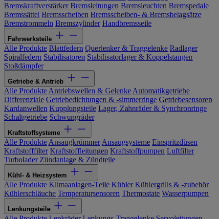
Bremskraftverstärker
Bremsleitungen
Bremsleuchten
Bremspedale
Bremssättel
Bremsscheiben
Bremsscheiben- & Bremsbelagsätze
Bremstrommeln
Bremszylinder
Handbremsseile
Fahrwerksteile
Alle Produkte
Blattfedern
Querlenker & Traggelenke
Radlager
Spiralfedern
Stabilisatoren
Stabilisatorlager & Koppelstangen
Stoßdämpfer
Getriebe & Antrieb
Alle Produkte
Antriebswellen & Gelenke
Automatikgetriebe
Differenziale
Getriebedichtungen & -simmerringe
Getriebesensoren
Kardanwellen
Kupplungsteile
Lager, Zahnräder & Synchronringe
Schaltgetriebe
Schwungräder
Kraftstoffsysteme
Alle Produkte
Ansaugkrümmer
Ansaugsysteme
Einspritzdüsen
Kraftstofffilter
Kraftstoffleitungen
Kraftstoffpumpen
Luftfilter
Turbolader
Zündanlage & Zündteile
Kühl- & Heizsystem
Alle Produkte
Klimaanlagen-Teile
Kühler
Kühlergrills & -zubehör
Kühlerschläuche
Temperatursensoren
Thermostate
Wasserpumpen
Lenkungsteile
Alle Produkte
Lenkräder
Lenkungs-Traggelenke
Servoleitungen