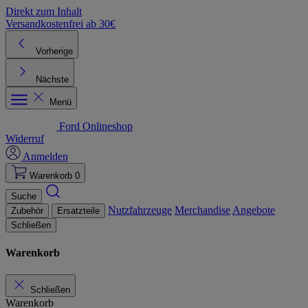
Direkt zum Inhalt
Versandkostenfrei ab 30€
K
Vorherige
Nächste
Menü
Ford Onlineshop
Widerruf
Anmelden
Warenkorb
0
Suche
Nutzfahrzeuge
Merchandise
Angebote
Zubehör
Ersatzteile
Schließen
Warenkorb
Schließen
Warenkorb