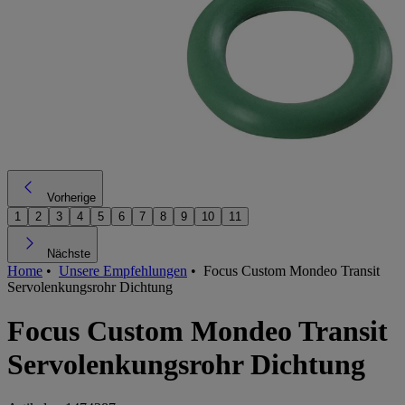
Vorherige
1
2
3
4
5
6
7
8
9
10
11
Nächste
Home
•
Unsere Empfehlungen
•
Focus Custom Mondeo Transit
Servolenkungsrohr Dichtung
Focus Custom Mondeo Transit
Servolenkungsrohr Dichtung