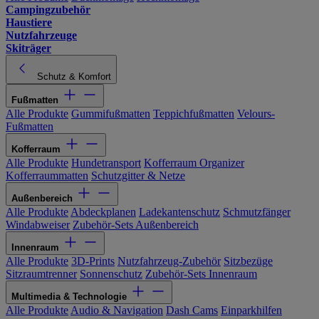
Campingzubehör
Haustiere
Nutzfahrzeuge
Skiträger
Schutz & Komfort
Fußmatten
Alle Produkte
Gummifußmatten
Teppichfußmatten
Velours-
Fußmatten
Kofferraum
Alle Produkte
Hundetransport
Kofferraum Organizer
Kofferraummatten
Schutzgitter & Netze
Außenbereich
Alle Produkte
Abdeckplanen
Ladekantenschutz
Schmutzfänger
Windabweiser
Zubehör-Sets Außenbereich
Innenraum
Alle Produkte
3D-Prints
Nutzfahrzeug-Zubehör
Sitzbezüge
Sitzraumtrenner
Sonnenschutz
Zubehör-Sets Innenraum
Multimedia & Technologie
Alle Produkte
Audio & Navigation
Dash Cams
Einparkhilfen