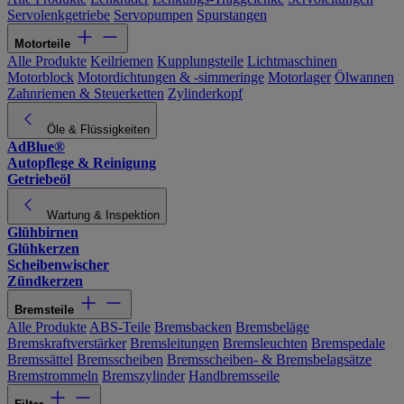
Servolenkgetriebe
Servopumpen
Spurstangen
Motorteile
Alle Produkte
Keilriemen
Kupplungsteile
Lichtmaschinen
Motorblock
Motordichtungen & -simmeringe
Motorlager
Ölwannen
Zahnriemen & Steuerketten
Zylinderkopf
Öle & Flüssigkeiten
AdBlue®
Autopflege & Reinigung
Getriebeöl
Wartung & Inspektion
Glühbirnen
Glühkerzen
Scheibenwischer
Zündkerzen
Bremsteile
Alle Produkte
ABS-Teile
Bremsbacken
Bremsbeläge
Bremskraftverstärker
Bremsleitungen
Bremsleuchten
Bremspedale
Bremssättel
Bremsscheiben
Bremsscheiben- & Bremsbelagsätze
Bremstrommeln
Bremszylinder
Handbremsseile