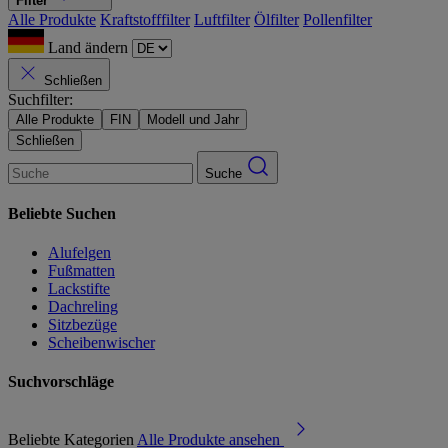
Filter
Alle Produkte
Kraftstofffilter
Luftfilter
Ölfilter
Pollenfilter
Land ändern
Schließen
Suchfilter:
Alle Produkte
FIN
Modell und Jahr
Schließen
Suche
Beliebte Suchen
Alufelgen
Fußmatten
Lackstifte
Dachreling
Sitzbezüge
Scheibenwischer
Suchvorschläge
Beliebte Kategorien
Alle Produkte ansehen