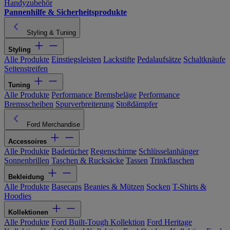
Handyzubehör
Pannenhilfe & Sicherheitsprodukte
Styling & Tuning
Styling
Alle Produkte
Einstiegsleisten
Lackstifte
Pedalaufsätze
Schaltknäufe
Seitenstreifen
Tuning
Alle Produkte
Performance Bremsbeläge
Performance
Bremsscheiben
Spurverbreiterung
Stoßdämpfer
Ford Merchandise
Accessoires
Alle Produkte
Badetücher
Regenschirme
Schlüsselanhänger
Sonnenbrillen
Taschen & Rucksäcke
Tassen
Trinkflaschen
Bekleidung
Alle Produkte
Basecaps
Beanies & Mützen
Socken
T-Shirts &
Hoodies
Kollektionen
Alle Produkte
Ford Built-Tough Kollektion
Ford Heritage