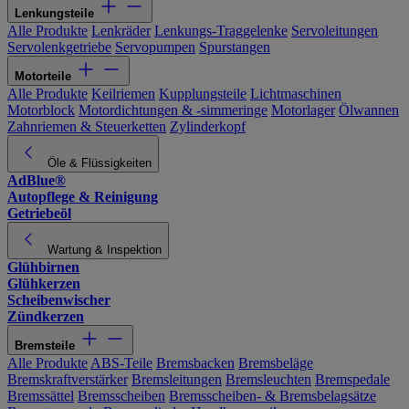
Lenkungsteile
Alle Produkte
Lenkräder
Lenkungs-Traggelenke
Servoleitungen
Servolenkgetriebe
Servopumpen
Spurstangen
Motorteile
Alle Produkte
Keilriemen
Kupplungsteile
Lichtmaschinen
Motorblock
Motordichtungen & -simmeringe
Motorlager
Ölwannen
Zahnriemen & Steuerketten
Zylinderkopf
Öle & Flüssigkeiten
AdBlue®
Autopflege & Reinigung
Getriebeöl
Wartung & Inspektion
Glühbirnen
Glühkerzen
Scheibenwischer
Zündkerzen
Bremsteile
Alle Produkte
ABS-Teile
Bremsbacken
Bremsbeläge
Bremskraftverstärker
Bremsleitungen
Bremsleuchten
Bremspedale
Bremssättel
Bremsscheiben
Bremsscheiben- & Bremsbelagsätze