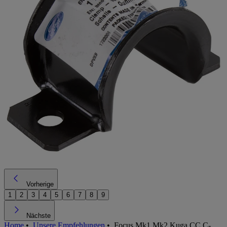
Vorherige
1
2
3
4
5
6
7
8
9
Nächste
Home
•
Unsere Empfehlungen
•
Focus Mk1 Mk2 Kuga CC C-