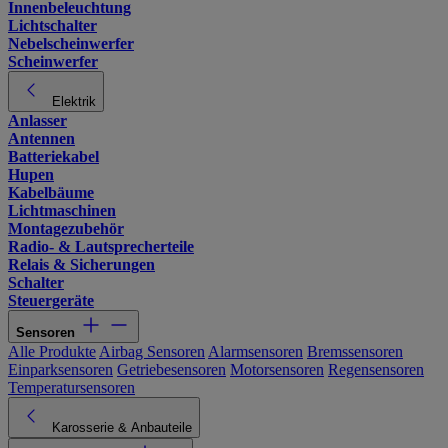
Innenbeleuchtung
Lichtschalter
Nebelscheinwerfer
Scheinwerfer
Elektrik
Anlasser
Antennen
Batteriekabel
Hupen
Kabelbäume
Lichtmaschinen
Montagezubehör
Radio- & Lautsprecherteile
Relais & Sicherungen
Schalter
Steuergeräte
Sensoren
Alle Produkte
Airbag Sensoren
Alarmsensoren
Bremssensoren
Einparksensoren
Getriebesensoren
Motorsensoren
Regensensoren
Temperatursensoren
Karosserie & Anbauteile