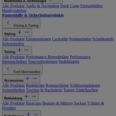
Multimedia & Technologie
Alle Produkte
Audio & Navigation
Dash Cams
Einparkhilfen
Handyzubehör
Pannenhilfe & Sicherheitsprodukte
Styling & Tuning
Styling
Alle Produkte
Einstiegsleisten
Lackstifte
Pedalaufsätze
Schaltknäufe
Seitenstreifen
Tuning
Alle Produkte
Performance Bremsbeläge
Performance
Bremsscheiben
Spurverbreiterung
Stoßdämpfer
Ford Merchandise
Accessoires
Alle Produkte
Badetücher
Regenschirme
Schlüsselanhänger
Sonnenbrillen
Taschen & Rucksäcke
Tassen
Trinkflaschen
Bekleidung
Alle Produkte
Basecaps
Beanies & Mützen
Socken
T-Shirts &
Hoodies