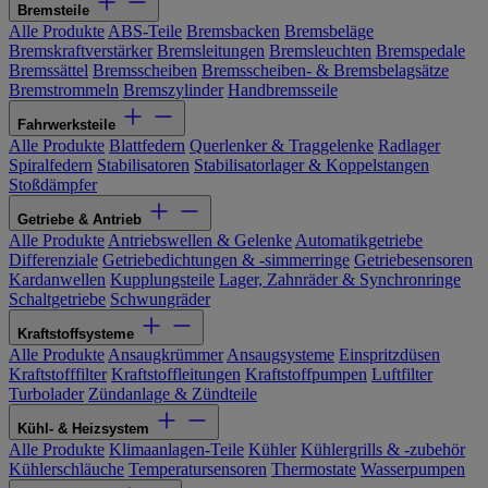
Bremsteile
Alle Produkte
ABS-Teile
Bremsbacken
Bremsbeläge
Bremskraftverstärker
Bremsleitungen
Bremsleuchten
Bremspedale
Bremssättel
Bremsscheiben
Bremsscheiben- & Bremsbelagsätze
Bremstrommeln
Bremszylinder
Handbremsseile
Fahrwerksteile
Alle Produkte
Blattfedern
Querlenker & Traggelenke
Radlager
Spiralfedern
Stabilisatoren
Stabilisatorlager & Koppelstangen
Stoßdämpfer
Getriebe & Antrieb
Alle Produkte
Antriebswellen & Gelenke
Automatikgetriebe
Differenziale
Getriebedichtungen & -simmerringe
Getriebesensoren
Kardanwellen
Kupplungsteile
Lager, Zahnräder & Synchronringe
Schaltgetriebe
Schwungräder
Kraftstoffsysteme
Alle Produkte
Ansaugkrümmer
Ansaugsysteme
Einspritzdüsen
Kraftstofffilter
Kraftstoffleitungen
Kraftstoffpumpen
Luftfilter
Turbolader
Zündanlage & Zündteile
Kühl- & Heizsystem
Alle Produkte
Klimaanlagen-Teile
Kühler
Kühlergrills & -zubehör
Kühlerschläuche
Temperatursensoren
Thermostate
Wasserpumpen