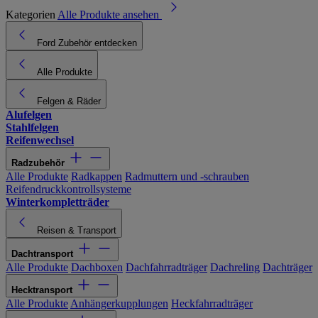
Kategorien
Alle Produkte ansehen
Ford Zubehör entdecken
Alle Produkte
Felgen & Räder
Alufelgen
Stahlfelgen
Reifenwechsel
Radzubehör
Alle Produkte
Radkappen
Radmuttern und -schrauben
Reifendruckkontrollsysteme
Winterkompletträder
Reisen & Transport
Dachtransport
Alle Produkte
Dachboxen
Dachfahrradträger
Dachreling
Dachträger
Hecktransport
Alle Produkte
Anhängerkupplungen
Heckfahrradträger