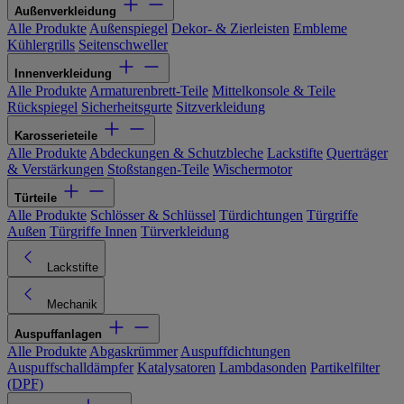
Außenverkleidung
Alle Produkte
Außenspiegel
Dekor- & Zierleisten
Embleme
Kühlergrills
Seitenschweller
Innenverkleidung
Alle Produkte
Armaturenbrett-Teile
Mittelkonsole & Teile
Rückspiegel
Sicherheitsgurte
Sitzverkleidung
Karosserieteile
Alle Produkte
Abdeckungen & Schutzbleche
Lackstifte
Querträger
& Verstärkungen
Stoßstangen-Teile
Wischermotor
Türteile
Alle Produkte
Schlösser & Schlüssel
Türdichtungen
Türgriffe
Außen
Türgriffe Innen
Türverkleidung
Lackstifte
Mechanik
Auspuffanlagen
Alle Produkte
Abgaskrümmer
Auspuffdichtungen
Auspuffschalldämpfer
Katalysatoren
Lambdasonden
Partikelfilter
(DPF)