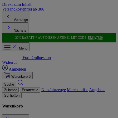
Direkt zum Inhalt
Versandkostenfrei ab 30€
K
Vorherige
Nächste
20% RABATT** AUF DIESEN ARTIKEL MIT CODE:
ERSATZ20
Menü
Ford Onlineshop
Widerruf
Anmelden
Warenkorb
0
Suche
Nutzfahrzeuge
Merchandise
Angebote
Zubehör
Ersatzteile
Schließen
Warenkorb