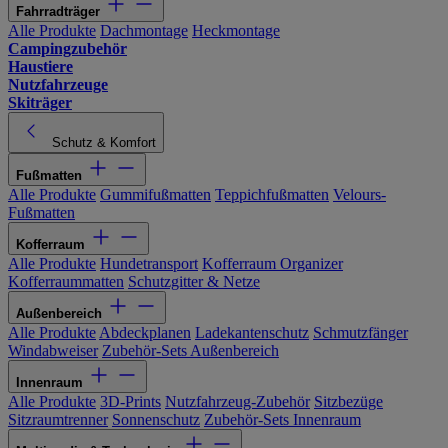
Fahrradträger
Alle Produkte
Dachmontage
Heckmontage
Campingzubehör
Haustiere
Nutzfahrzeuge
Skiträger
Schutz & Komfort
Fußmatten
Alle Produkte
Gummifußmatten
Teppichfußmatten
Velours-
Fußmatten
Kofferraum
Alle Produkte
Hundetransport
Kofferraum Organizer
Kofferraummatten
Schutzgitter & Netze
Außenbereich
Alle Produkte
Abdeckplanen
Ladekantenschutz
Schmutzfänger
Windabweiser
Zubehör-Sets Außenbereich
Innenraum
Alle Produkte
3D-Prints
Nutzfahrzeug-Zubehör
Sitzbezüge
Sitzraumtrenner
Sonnenschutz
Zubehör-Sets Innenraum