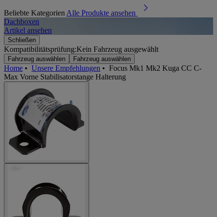
Beliebte Kategorien
Alle Produkte ansehen
Dachboxen
A
Artikel ansehen
A
Schließen
Kompatibilitätsprüfung:
Kein Fahrzeug ausgewählt
Fahrzeug auswählen
Fahrzeug auswählen
Home
•
Unsere Empfehlungen
•
Focus Mk1 Mk2 Kuga CC C-
Max Vorne Stabilisatorstange Halterung