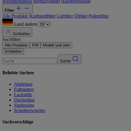
Bremstrommeln
Bremszylinder
Handbremsseile
Filter
Alle Produkte
Kraftstofffilter
Luftfilter
Ölfilter
Pollenfilter
Land ändern
Schließen
Suchfilter:
Alle Produkte
FIN
Modell und Jahr
Schließen
Suche
Beliebte Suchen
Alufelgen
Fußmatten
Lackstifte
Dachreling
Sitzbezüge
Scheibenwischer
Suchvorschläge