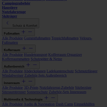
Campingzubehör
Haustiere
Nutzfahrzeuge
Skiträger
Schutz & Komfort
Fußmatten
Alle Produkte
Gummifußmatten
Teppichfußmatten
Velours-
Fußmatten
Kofferraum
Alle Produkte
Hundetransport
Kofferraum Organizer
Kofferraummatten
Schutzgitter & Netze
Außenbereich
Alle Produkte
Abdeckplanen
Ladekantenschutz
Schmutzfänger
Windabweiser
Zubehör-Sets Außenbereich
Innenraum
Alle Produkte
3D-Prints
Nutzfahrzeug-Zubehör
Sitzbezüge
Sitzraumtrenner
Sonnenschutz
Zubehör-Sets Innenraum
Multimedia & Technologie
Alle Produkte
Audio & Navigation
Dash Cams
Einparkhilfen