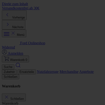
Direkt zum Inhalt
Versandkostenfrei ab 30€
K
Vorherige
Nächste
Menü
Ford Onlineshop
Widerruf
Anmelden
Warenkorb
0
Suche
Nutzfahrzeuge
Merchandise
Angebote
Zubehör
Ersatzteile
Schließen
Warenkorb
Schließen
Warenkorb