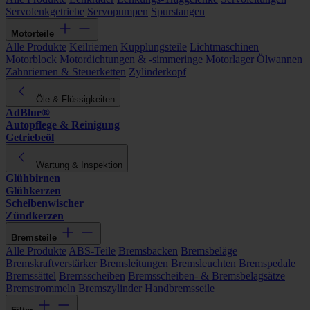
Servolenkgetriebe
Servopumpen
Spurstangen
Motorteile
Alle Produkte
Keilriemen
Kupplungsteile
Lichtmaschinen
Motorblock
Motordichtungen & -simmeringe
Motorlager
Ölwannen
Zahnriemen & Steuerketten
Zylinderkopf
Öle & Flüssigkeiten
AdBlue®
Autopflege & Reinigung
Getriebeöl
Wartung & Inspektion
Glühbirnen
Glühkerzen
Scheibenwischer
Zündkerzen
Bremsteile
Alle Produkte
ABS-Teile
Bremsbacken
Bremsbeläge
Bremskraftverstärker
Bremsleitungen
Bremsleuchten
Bremspedale
Bremssättel
Bremsscheiben
Bremsscheiben- & Bremsbelagsätze
Bremstrommeln
Bremszylinder
Handbremsseile