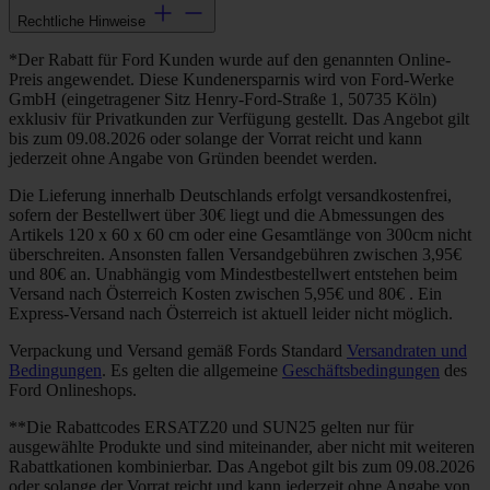
Rechtliche Hinweise
*Der Rabatt für Ford Kunden wurde auf den genannten Online-
Preis angewendet. Diese Kundenersparnis wird von Ford-Werke
GmbH (eingetragener Sitz Henry-Ford-Straße 1, 50735 Köln)
exklusiv für Privatkunden zur Verfügung gestellt. Das Angebot gilt
bis zum 09.08.2026 oder solange der Vorrat reicht und kann
jederzeit ohne Angabe von Gründen beendet werden.
Die Lieferung innerhalb Deutschlands erfolgt versandkostenfrei,
sofern der Bestellwert über 30€ liegt und die Abmessungen des
Artikels 120 x 60 x 60 cm oder eine Gesamtlänge von 300cm nicht
überschreiten. Ansonsten fallen Versandgebühren zwischen 3,95€
und 80€ an. Unabhängig vom Mindestbestellwert entstehen beim
Versand nach Österreich Kosten zwischen 5,95€ und 80€ . Ein
Express-Versand nach Österreich ist aktuell leider nicht möglich.
Verpackung und Versand gemäß Fords Standard
Versandraten und
Bedingungen
. Es gelten die allgemeine
Geschäftsbedingungen
des
Ford Onlineshops.
**Die Rabattcodes ERSATZ20 und SUN25 gelten nur für
ausgewählte Produkte und sind miteinander, aber nicht mit weiteren
Rabattkationen kombinierbar. Das Angebot gilt bis zum 09.08.2026
oder solange der Vorrat reicht und kann jederzeit ohne Angabe von