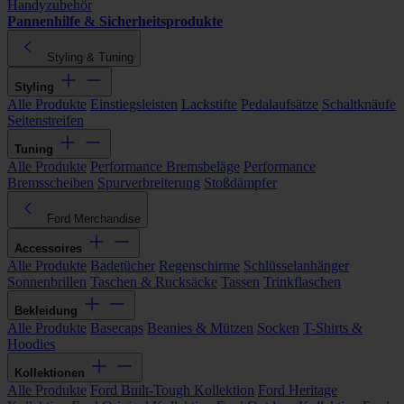
Handyzubehör
Pannenhilfe & Sicherheitsprodukte
Styling & Tuning
Styling
Alle Produkte
Einstiegsleisten
Lackstifte
Pedalaufsätze
Schaltknäufe
Seitenstreifen
Tuning
Alle Produkte
Performance Bremsbeläge
Performance
Bremsscheiben
Spurverbreiterung
Stoßdämpfer
Ford Merchandise
Accessoires
Alle Produkte
Badetücher
Regenschirme
Schlüsselanhänger
Sonnenbrillen
Taschen & Rucksäcke
Tassen
Trinkflaschen
Bekleidung
Alle Produkte
Basecaps
Beanies & Mützen
Socken
T-Shirts &
Hoodies
Kollektionen
Alle Produkte
Ford Built-Tough Kollektion
Ford Heritage