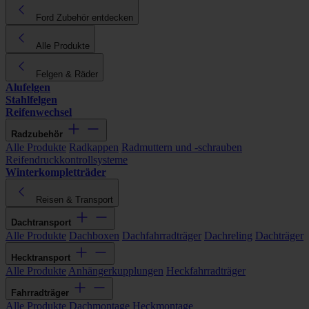
Ford Zubehör entdecken
Alle Produkte
Felgen & Räder
Alufelgen
Stahlfelgen
Reifenwechsel
Radzubehör
Alle Produkte
Radkappen
Radmuttern und -schrauben
Reifendruckkontrollsysteme
Winterkompletträder
Reisen & Transport
Dachtransport
Alle Produkte
Dachboxen
Dachfahrradträger
Dachreling
Dachträger
Hecktransport
Alle Produkte
Anhängerkupplungen
Heckfahrradträger
Fahrradträger
Alle Produkte
Dachmontage
Heckmontage