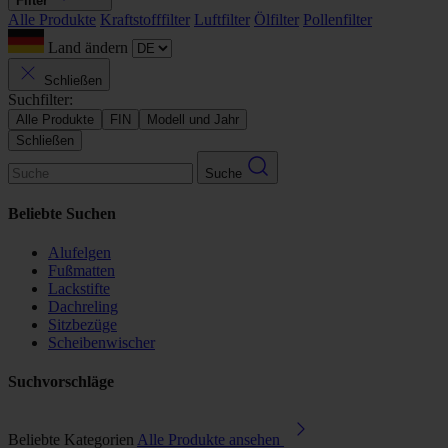
Filter
Alle Produkte
Kraftstofffilter
Luftfilter
Ölfilter
Pollenfilter
Land ändern
Schließen
Suchfilter:
Alle Produkte
FIN
Modell und Jahr
Schließen
Suche
Beliebte Suchen
Alufelgen
Fußmatten
Lackstifte
Dachreling
Sitzbezüge
Scheibenwischer
Suchvorschläge
Beliebte Kategorien
Alle Produkte ansehen