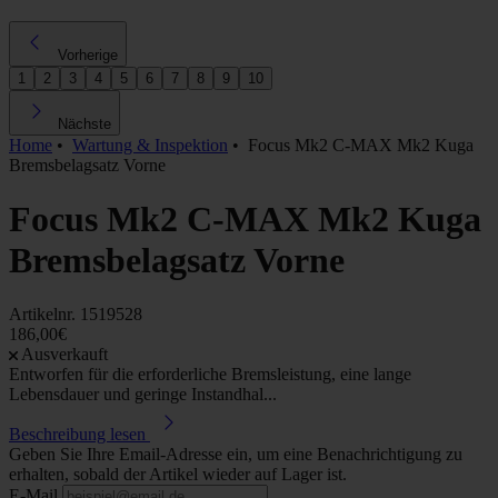
Vorherige
1
2
3
4
5
6
7
8
9
10
Nächste
Home
•
Wartung & Inspektion
•
Focus Mk2 C-MAX Mk2 Kuga
Bremsbelagsatz Vorne
Focus Mk2 C-MAX Mk2 Kuga
Bremsbelagsatz Vorne
Artikelnr.
1519528
186,00€
Ausverkauft
Entworfen für die erforderliche Bremsleistung, eine lange
Lebensdauer und geringe Instandhal...
Beschreibung lesen
Geben Sie Ihre Email-Adresse ein, um eine Benachrichtigung zu
erhalten, sobald der Artikel wieder auf Lager ist.
E-Mail