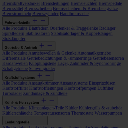
Bremskraftverstärker
Bremsleitungen
Bremsleuchten
Bremspedale
Bremssättel
Bremsscheiben
Bremsscheiben- & Bremsbelagsätze
Bremstrommeln
Bremszylinder
Handbremsseile
Fahrwerksteile
Alle Produkte
Blattfedern
Querlenker & Traggelenke
Radlager
Spiralfedern
Stabilisatoren
Stabilisatorlager & Koppelstangen
Stoßdämpfer
Getriebe & Antrieb
Alle Produkte
Antriebswellen & Gelenke
Automatikgetriebe
Differenziale
Getriebedichtungen & -simmerringe
Getriebesensoren
Kardanwellen
Kupplungsteile
Lager, Zahnräder & Synchronringe
Schaltgetriebe
Schwungräder
Kraftstoffsysteme
Alle Produkte
Ansaugkrümmer
Ansaugsysteme
Einspritzdüsen
Kraftstofffilter
Kraftstoffleitungen
Kraftstoffpumpen
Luftfilter
Turbolader
Zündanlage & Zündteile
Kühl- & Heizsystem
Alle Produkte
Klimaanlagen-Teile
Kühler
Kühlergrills & -zubehör
Kühlerschläuche
Temperatursensoren
Thermostate
Wasserpumpen
Lenkungsteile
Alle Produkte
Lenkräder
Lenkungs-Traggelenke
Servoleitungen