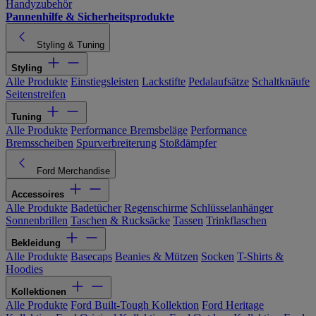
Handyzubehör
Pannenhilfe & Sicherheitsprodukte
Styling & Tuning
Styling
Alle Produkte
Einstiegsleisten
Lackstifte
Pedalaufsätze
Schaltknäufe
Seitenstreifen
Tuning
Alle Produkte
Performance Bremsbeläge
Performance
Bremsscheiben
Spurverbreiterung
Stoßdämpfer
Ford Merchandise
Accessoires
Alle Produkte
Badetücher
Regenschirme
Schlüsselanhänger
Sonnenbrillen
Taschen & Rucksäcke
Tassen
Trinkflaschen
Bekleidung
Alle Produkte
Basecaps
Beanies & Mützen
Socken
T-Shirts &
Hoodies
Kollektionen
Alle Produkte
Ford Built-Tough Kollektion
Ford Heritage