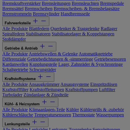
Bremskraftverstärker
Bremsleitungen
Bremsleuchten
Bremspedale
Bremssättel
Bremsscheiben
Bremsscheiben- & Bremsbelagsätze
Bremstrommeln
Bremszylinder
Handbremsseile
Fahrwerksteile
Alle Produkte
Blattfedern
Querlenker & Traggelenke
Radlager
Spiralfedern
Stabilisatoren
Stabilisatorlager & Koppelstangen
Stoßdämpfer
Getriebe & Antrieb
Alle Produkte
Antriebswellen & Gelenke
Automatikgetriebe
Differenziale
Getriebedichtungen & -simmerringe
Getriebesensoren
Kardanwellen
Kupplungsteile
Lager, Zahnräder & Synchronringe
Schaltgetriebe
Schwungräder
Kraftstoffsysteme
Alle Produkte
Ansaugkrümmer
Ansaugsysteme
Einspritzdüsen
Kraftstofffilter
Kraftstoffleitungen
Kraftstoffpumpen
Luftfilter
Turbolader
Zündanlage & Zündteile
Kühl- & Heizsystem
Alle Produkte
Klimaanlagen-Teile
Kühler
Kühlergrills & -zubehör
Kühlerschläuche
Temperatursensoren
Thermostate
Wasserpumpen
Lenkungsteile
Alle Produkte
Lenkräder
Lenkungs-Traggelenke
Servoleitungen