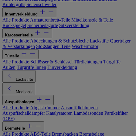
Kühlergrills
Seitenschweller
Innenverkleidung
Alle Produkte
Armaturenbrett-Teile
Mittelkonsole & Teile
Rückspiegel
Sicherheitsgurte
Sitzverkleidung
Karosserieteile
Alle Produkte
Abdeckungen & Schutzbleche
Lackstifte
Querträger
& Verstärkungen
Stoßstangen-Teile
Wischermotor
Türteile
Alle Produkte
Schlösser & Schlüssel
Türdichtungen
Türgriffe
Außen
Türgriffe Innen
Türverkleidung
Lackstifte
Mechanik
Auspuffanlagen
Alle Produkte
Abgaskrümmer
Auspuffdichtungen
Auspuffschalldämpfer
Katalysatoren
Lambdasonden
Partikelfilter
(DPF)
Bremsteile
Alle Produkte
ABS-Teile
Bremsbacken
Bremsbeläge