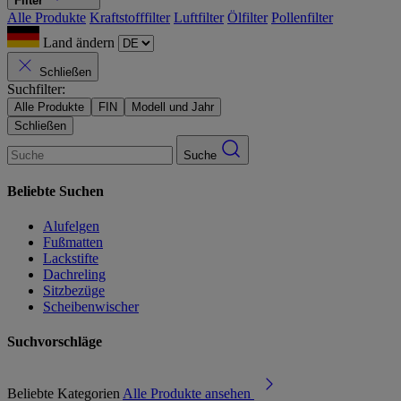
Filter
Alle Produkte
Kraftstofffilter
Luftfilter
Ölfilter
Pollenfilter
Land ändern
Schließen
Suchfilter:
Alle Produkte
FIN
Modell und Jahr
Schließen
Suche
Beliebte Suchen
Alufelgen
Fußmatten
Lackstifte
Dachreling
Sitzbezüge
Scheibenwischer
Suchvorschläge
Beliebte Kategorien
Alle Produkte ansehen