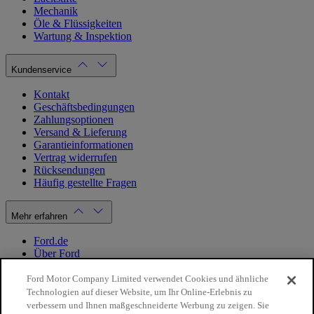
Mechanik
Öle & Flüssigkeiten
Wartung & Inspektion
Kundenservice
Kontakt
Geschäftsbedingungen
Zahlungsoptionen
Versand & Lieferung
Garantieinformationen
Vertrag widerrufen
Rücksendungen
Häufig gestellte Fragen
Mehr erfahren
Ford.de
Über Ford
Cookie Richtlinien
Datenschutzbestimmungen
Ford Motor Company Limited verwendet Cookies und ähnliche
Impressum
Technologien auf dieser Website, um Ihr Online-Erlebnis zu
verbessern und Ihnen maßgeschneiderte Werbung zu zeigen. Sie