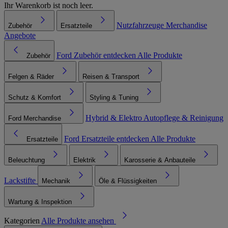
Ihr Warenkorb ist noch leer.
Nutzfahrzeuge
Merchandise
Zubehör
Ersatzteile
Angebote
Ford Zubehör entdecken
Alle Produkte
Zubehör
Felgen & Räder
Reisen & Transport
Schutz & Komfort
Styling & Tuning
Hybrid & Elektro
Autopflege & Reinigung
Ford Merchandise
Ford Ersatzteile entdecken
Alle Produkte
Ersatzteile
Beleuchtung
Elektrik
Karosserie & Anbauteile
Lackstifte
Mechanik
Öle & Flüssigkeiten
Wartung & Inspektion
Kategorien
Alle Produkte ansehen