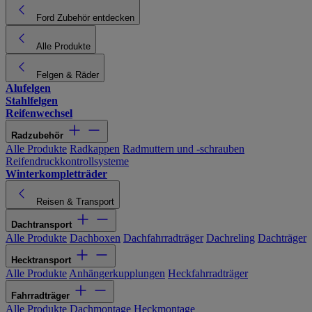
Ford Zubehör entdecken
Alle Produkte
Felgen & Räder
Alufelgen
Stahlfelgen
Reifenwechsel
Radzubehör
Alle Produkte
Radkappen
Radmuttern und -schrauben
Reifendruckkontrollsysteme
Winterkompletträder
Reisen & Transport
Dachtransport
Alle Produkte
Dachboxen
Dachfahrradträger
Dachreling
Dachträger
Hecktransport
Alle Produkte
Anhängerkupplungen
Heckfahrradträger
Fahrradträger
Alle Produkte
Dachmontage
Heckmontage