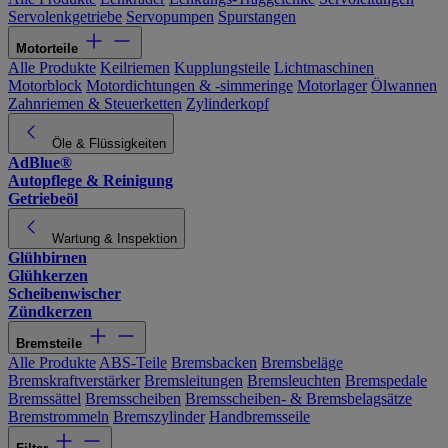
Servolenkgetriebe
Servopumpen
Spurstangen
Motorteile
Alle Produkte
Keilriemen
Kupplungsteile
Lichtmaschinen
Motorblock
Motordichtungen & -simmeringe
Motorlager
Ölwannen
Zahnriemen & Steuerketten
Zylinderkopf
Öle & Flüssigkeiten
AdBlue®
Autopflege & Reinigung
Getriebeöl
Wartung & Inspektion
Glühbirnen
Glühkerzen
Scheibenwischer
Zündkerzen
Bremsteile
Alle Produkte
ABS-Teile
Bremsbacken
Bremsbeläge
Bremskraftverstärker
Bremsleitungen
Bremsleuchten
Bremspedale
Bremssättel
Bremsscheiben
Bremsscheiben- & Bremsbelagsätze
Bremstrommeln
Bremszylinder
Handbremsseile