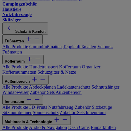
Campingzubehör
Haustiere
Nutzfahrzeuge
Skiträger
Schutz & Komfort
Fußmatten
Alle Produkte
Gummifußmatten
Teppichfußmatten
Velours-
Fußmatten
Kofferraum
Alle Produkte
Hundetransport
Kofferraum Organizer
Kofferraummatten
Schutzgitter & Netze
Außenbereich
Alle Produkte
Abdeckplanen
Ladekantenschutz
Schmutzfänger
Windabweiser
Zubehör-Sets Außenbereich
Innenraum
Alle Produkte
3D-Prints
Nutzfahrzeug-Zubehör
Sitzbezüge
Sitzraumtrenner
Sonnenschutz
Zubehör-Sets Innenraum
Multimedia & Technologie
Alle Produkte
Audio & Navigation
Dash Cams
Einparkhilfen