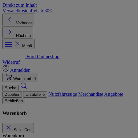
Direkt zum Inhalt
Versandkostenfrei ab 30€
K
Vorherige
Nächste
Menü
Ford Onlineshop
Widerruf
Anmelden
Warenkorb
0
Suche
Nutzfahrzeuge
Merchandise
Angebote
Zubehör
Ersatzteile
Schließen
Warenkorb
Schließen
Warenkorb