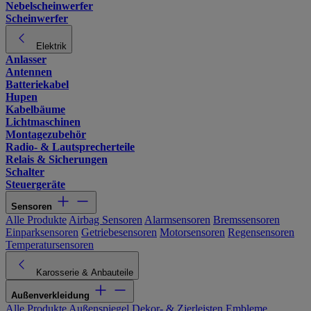
Nebelscheinwerfer
Scheinwerfer
Elektrik
Anlasser
Antennen
Batteriekabel
Hupen
Kabelbäume
Lichtmaschinen
Montagezubehör
Radio- & Lautsprecherteile
Relais & Sicherungen
Schalter
Steuergeräte
Sensoren
Alle Produkte
Airbag Sensoren
Alarmsensoren
Bremssensoren
Einparksensoren
Getriebesensoren
Motorsensoren
Regensensoren
Temperatursensoren
Karosserie & Anbauteile
Außenverkleidung
Alle Produkte
Außenspiegel
Dekor- & Zierleisten
Embleme