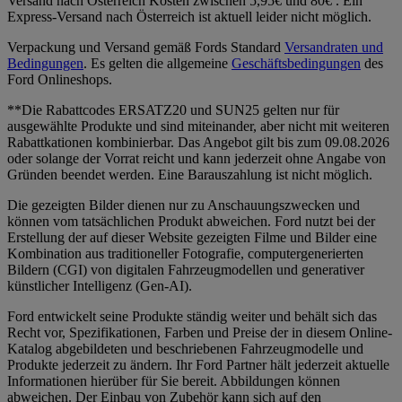
Versand nach Österreich Kosten zwischen 5,95€ und 80€ . Ein
Express-Versand nach Österreich ist aktuell leider nicht möglich.
Verpackung und Versand gemäß Fords Standard
Versandraten und
Bedingungen
. Es gelten die allgemeine
Geschäftsbedingungen
des
Ford Onlineshops.
**Die Rabattcodes ERSATZ20 und SUN25 gelten nur für
ausgewählte Produkte und sind miteinander, aber nicht mit weiteren
Rabattkationen kombinierbar. Das Angebot gilt bis zum 09.08.2026
oder solange der Vorrat reicht und kann jederzeit ohne Angabe von
Gründen beendet werden. Eine Barauszahlung ist nicht möglich.
Die gezeigten Bilder dienen nur zu Anschauungszwecken und
können vom tatsächlichen Produkt abweichen. Ford nutzt bei der
Erstellung der auf dieser Website gezeigten Filme und Bilder eine
Kombination aus traditioneller Fotografie, computergenerierten
Bildern (CGI) von digitalen Fahrzeugmodellen und generativer
künstlicher Intelligenz (Gen-AI).
Ford entwickelt seine Produkte ständig weiter und behält sich das
Recht vor, Spezifikationen, Farben und Preise der in diesem Online-
Katalog abgebildeten und beschriebenen Fahrzeugmodelle und
Produkte jederzeit zu ändern. Ihr Ford Partner hält jederzeit aktuelle
Informationen hierüber für Sie bereit. Abbildungen können
abweichen. Der Einbau von Zubehör kann sich auf den