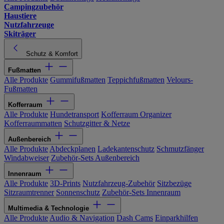
Campingzubehör
Haustiere
Nutzfahrzeuge
Skiträger
Schutz & Komfort
Fußmatten
Alle Produkte
Gummifußmatten
Teppichfußmatten
Velours-
Fußmatten
Kofferraum
Alle Produkte
Hundetransport
Kofferraum Organizer
Kofferraummatten
Schutzgitter & Netze
Außenbereich
Alle Produkte
Abdeckplanen
Ladekantenschutz
Schmutzfänger
Windabweiser
Zubehör-Sets Außenbereich
Innenraum
Alle Produkte
3D-Prints
Nutzfahrzeug-Zubehör
Sitzbezüge
Sitzraumtrenner
Sonnenschutz
Zubehör-Sets Innenraum
Multimedia & Technologie
Alle Produkte
Audio & Navigation
Dash Cams
Einparkhilfen