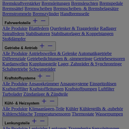
Bremskraftverstärker
Bremsleitungen
Bremsleuchten
Bremspedale
Bremssättel
Bremsscheiben
Bremsscheiben- & Bremsbelagsätze
Bremstrommeln
Bremszylinder
Handbremsseile
Fahrwerksteile
Alle Produkte
Blattfedern
Querlenker & Traggelenke
Radlager
Spiralfedern
Stabilisatoren
Stabilisatorlager & Koppelstangen
Stoßdämpfer
Getriebe & Antrieb
Alle Produkte
Antriebswellen & Gelenke
Automatikgetriebe
Differenziale
Getriebedichtungen & -simmerringe
Getriebesensoren
Kardanwellen
Kupplungsteile
Lager, Zahnräder & Synchronringe
Schaltgetriebe
Schwungräder
Kraftstoffsysteme
Alle Produkte
Ansaugkrümmer
Ansaugsysteme
Einspritzdüsen
Kraftstofffilter
Kraftstoffleitungen
Kraftstoffpumpen
Luftfilter
Turbolader
Zündanlage & Zündteile
Kühl- & Heizsystem
Alle Produkte
Klimaanlagen-Teile
Kühler
Kühlergrills & -zubehör
Kühlerschläuche
Temperatursensoren
Thermostate
Wasserpumpen
Lenkungsteile
Alle Produkte
Lenkräder
Lenkungs-Traggelenke
Servoleitungen