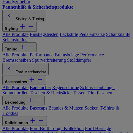
Handyzubehör
Pannenhilfe & Sicherheitsprodukte
Styling & Tuning
Styling
Alle Produkte
Einstiegsleisten
Lackstifte
Pedalaufsätze
Schaltknäufe
Seitenstreifen
Tuning
Alle Produkte
Performance Bremsbeläge
Performance
Bremsscheiben
Spurverbreiterung
Stoßdämpfer
Ford Merchandise
Accessoires
Alle Produkte
Badetücher
Regenschirme
Schlüsselanhänger
Sonnenbrillen
Taschen & Rucksäcke
Tassen
Trinkflaschen
Bekleidung
Alle Produkte
Basecaps
Beanies & Mützen
Socken
T-Shirts &
Hoodies
Kollektionen
Alle Produkte
Ford Built-Tough Kollektion
Ford Heritage