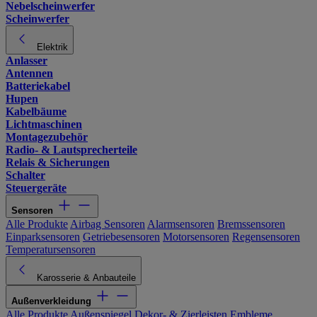
Nebelscheinwerfer
Scheinwerfer
Elektrik
Anlasser
Antennen
Batteriekabel
Hupen
Kabelbäume
Lichtmaschinen
Montagezubehör
Radio- & Lautsprecherteile
Relais & Sicherungen
Schalter
Steuergeräte
Sensoren
Alle Produkte
Airbag Sensoren
Alarmsensoren
Bremssensoren
Einparksensoren
Getriebesensoren
Motorsensoren
Regensensoren
Temperatursensoren
Karosserie & Anbauteile
Außenverkleidung
Alle Produkte
Außenspiegel
Dekor- & Zierleisten
Embleme