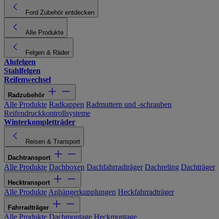
Ford Zubehör entdecken
Alle Produkte
Felgen & Räder
Alufelgen
Stahlfelgen
Reifenwechsel
Radzubehör
Alle Produkte
Radkappen
Radmuttern und -schrauben
Reifendruckkontrollsysteme
Winterkompletträder
Reisen & Transport
Dachtransport
Alle Produkte
Dachboxen
Dachfahrradträger
Dachreling
Dachträger
Hecktransport
Alle Produkte
Anhängerkupplungen
Heckfahrradträger
Fahrradträger
Alle Produkte
Dachmontage
Heckmontage