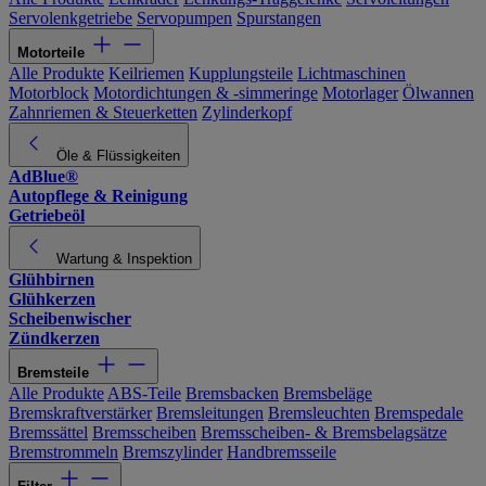
Servolenkgetriebe
Servopumpen
Spurstangen
Motorteile
Alle Produkte
Keilriemen
Kupplungsteile
Lichtmaschinen
Motorblock
Motordichtungen & -simmeringe
Motorlager
Ölwannen
Zahnriemen & Steuerketten
Zylinderkopf
Öle & Flüssigkeiten
AdBlue®
Autopflege & Reinigung
Getriebeöl
Wartung & Inspektion
Glühbirnen
Glühkerzen
Scheibenwischer
Zündkerzen
Bremsteile
Alle Produkte
ABS-Teile
Bremsbacken
Bremsbeläge
Bremskraftverstärker
Bremsleitungen
Bremsleuchten
Bremspedale
Bremssättel
Bremsscheiben
Bremsscheiben- & Bremsbelagsätze
Bremstrommeln
Bremszylinder
Handbremsseile