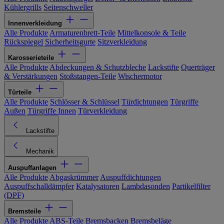
Kühlergrills
Seitenschweller
Innenverkleidung
Alle Produkte
Armaturenbrett-Teile
Mittelkonsole & Teile
Rückspiegel
Sicherheitsgurte
Sitzverkleidung
Karosserieteile
Alle Produkte
Abdeckungen & Schutzbleche
Lackstifte
Querträger
& Verstärkungen
Stoßstangen-Teile
Wischermotor
Türteile
Alle Produkte
Schlösser & Schlüssel
Türdichtungen
Türgriffe
Außen
Türgriffe Innen
Türverkleidung
Lackstifte
Mechanik
Auspuffanlagen
Alle Produkte
Abgaskrümmer
Auspuffdichtungen
Auspuffschalldämpfer
Katalysatoren
Lambdasonden
Partikelfilter
(DPF)
Bremsteile
Alle Produkte
ABS-Teile
Bremsbacken
Bremsbeläge