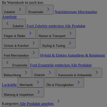
Ihr Warenkorb ist noch leer.
Nutzfahrzeuge
Merchandise
Zubehör
Ersatzteile
Angebote
Ford Zubehör entdecken
Alle Produkte
Zubehör
Felgen & Räder
Reisen & Transport
Schutz & Komfort
Styling & Tuning
Hybrid & Elektro
Autopflege & Reinigung
Ford Merchandise
Ford Ersatzteile entdecken
Alle Produkte
Ersatzteile
Beleuchtung
Elektrik
Karosserie & Anbauteile
Lackstifte
Mechanik
Öle & Flüssigkeiten
Wartung & Inspektion
Kategorien
Alle Produkte ansehen