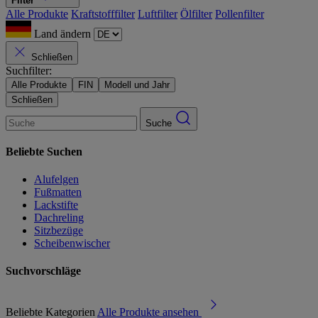
Filter
Alle Produkte
Kraftstofffilter
Luftfilter
Ölfilter
Pollenfilter
Land ändern
Schließen
Suchfilter:
Alle Produkte
FIN
Modell und Jahr
Schließen
Suche
Beliebte Suchen
Alufelgen
Fußmatten
Lackstifte
Dachreling
Sitzbezüge
Scheibenwischer
Suchvorschläge
Beliebte Kategorien
Alle Produkte ansehen