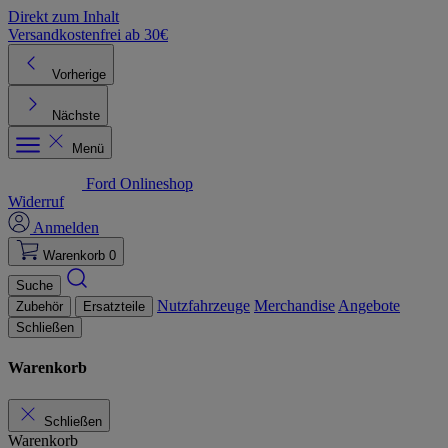
Direkt zum Inhalt
Versandkostenfrei ab 30€
K
Vorherige
Nächste
Menü
Ford Onlineshop
Widerruf
Anmelden
Warenkorb
0
Suche
Nutzfahrzeuge
Merchandise
Angebote
Zubehör
Ersatzteile
Schließen
Warenkorb
Schließen
Warenkorb