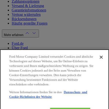
Zahlungsoptionen
Versand & Lieferung
Garantieinformationen
Vertrag widerrufen
Rücksendungen
Häufig gestellte Fragen
Mehr erfahren
Ford.de
Über Ford
Cookie Richtlinien
Datenschutzbestimmungen
Ford Motor Company Limited verwendet Cookies und ähnliche
Impressum
Technologien auf dieser Website, um Ihr Online-Erlebnis zu
verbessern und Ihnen maßgeschneiderte Werbung zu zeigen. Sie
können Cookies jederzeit auf der Seite zum Verwalten von
Mein Konto
Cookie-Einstellungen verwalten. Dies kann jedoch die
Verwendung bestimmter Funktionen auf der Website
Login / Registrierung
einschränken oder verhindern.
Meine Bestellungen
Weitere Informationen finden Sie in den
Datenschutz- und
Land ändern
Cookie-Richtlinien der Website
.
10€
auf Ihre
Facebook
X
Instagram
Youtube
LinkedIn
nächste
Bestellung