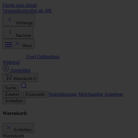
Direkt zum Inhalt
Versandkostenfrei ab 30€
K
Vorherige
Nächste
Menü
Ford Onlineshop
Widerruf
Anmelden
Warenkorb
0
Suche
Nutzfahrzeuge
Merchandise
Angebote
Zubehör
Ersatzteile
Schließen
Warenkorb
Schließen
Warenkorb