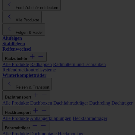
Ford Zubehör entdecken
Alle Produkte
Felgen & Räder
Alufelgen
Stahlfelgen
Reifenwechsel
Radzubehör
Alle Produkte
Radkappen
Radmuttern und -schrauben
Reifendruckkontrollsysteme
Winterkompletträder
Reisen & Transport
Dachtransport
Alle Produkte
Dachboxen
Dachfahrradträger
Dachreling
Dachträger
Hecktransport
Alle Produkte
Anhängerkupplungen
Heckfahrradträger
Fahrradträger
Alle Produkte
Dachmontage
Heckmontage