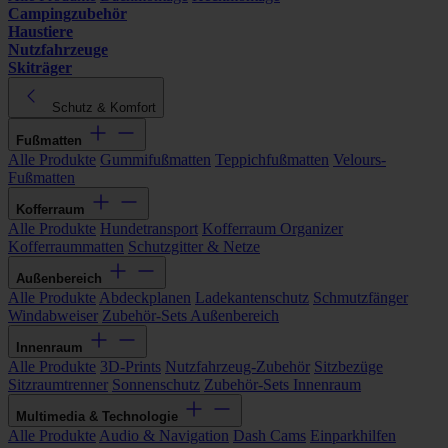
Campingzubehör
Haustiere
Nutzfahrzeuge
Skiträger
Schutz & Komfort
Fußmatten
Alle Produkte
Gummifußmatten
Teppichfußmatten
Velours-
Fußmatten
Kofferraum
Alle Produkte
Hundetransport
Kofferraum Organizer
Kofferraummatten
Schutzgitter & Netze
Außenbereich
Alle Produkte
Abdeckplanen
Ladekantenschutz
Schmutzfänger
Windabweiser
Zubehör-Sets Außenbereich
Innenraum
Alle Produkte
3D-Prints
Nutzfahrzeug-Zubehör
Sitzbezüge
Sitzraumtrenner
Sonnenschutz
Zubehör-Sets Innenraum
Multimedia & Technologie
Alle Produkte
Audio & Navigation
Dash Cams
Einparkhilfen