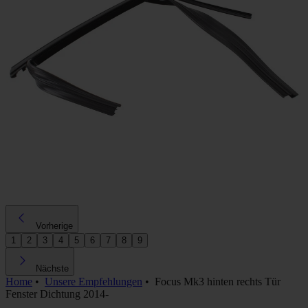
Vorherige
1
2
3
4
5
6
7
8
9
Nächste
Home
•
Unsere Empfehlungen
•
Focus Mk3 hinten rechts Tür
Fenster Dichtung 2014-