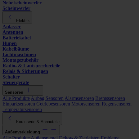
Nebelscheinwerfer
Scheinwerfer
Elektrik
Anlasser
Antennen
Batteriekabel
Hupen
Kabelbäume
Lichtmaschinen
Montagezubehör
Radio- & Lautsprecherteile
Relais & Sicherungen
Schalter
Steuergeräte
Sensoren
Alle Produkte
Airbag Sensoren
Alarmsensoren
Bremssensoren
Einparksensoren
Getriebesensoren
Motorsensoren
Regensensoren
Temperatursensoren
Karosserie & Anbauteile
Außenverkleidung
Alle Produkte
Außenspiegel
Dekor- & Zierleisten
Embleme