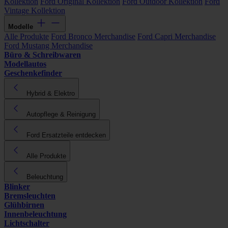
Kollektion
Ford Original Kollektion
Ford Outdoor Kollektion
Ford
Vintage Kollektion
Modelle
Alle Produkte
Ford Bronco Merchandise
Ford Capri Merchandise
Ford Mustang Merchandise
Büro & Schreibwaren
Modellautos
Geschenkefinder
Hybrid & Elektro
Autopflege & Reinigung
Ford Ersatzteile entdecken
Alle Produkte
Beleuchtung
Blinker
Bremsleuchten
Glühbirnen
Innenbeleuchtung
Lichtschalter