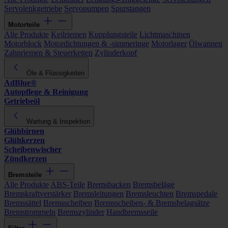
Servolenkgetriebe
Servopumpen
Spurstangen
Motorteile
Alle Produkte
Keilriemen
Kupplungsteile
Lichtmaschinen
Motorblock
Motordichtungen & -simmeringe
Motorlager
Ölwannen
Zahnriemen & Steuerketten
Zylinderkopf
Öle & Flüssigkeiten
AdBlue®
Autopflege & Reinigung
Getriebeöl
Wartung & Inspektion
Glühbirnen
Glühkerzen
Scheibenwischer
Zündkerzen
Bremsteile
Alle Produkte
ABS-Teile
Bremsbacken
Bremsbeläge
Bremskraftverstärker
Bremsleitungen
Bremsleuchten
Bremspedale
Bremssättel
Bremsscheiben
Bremsscheiben- & Bremsbelagsätze
Bremstrommeln
Bremszylinder
Handbremsseile