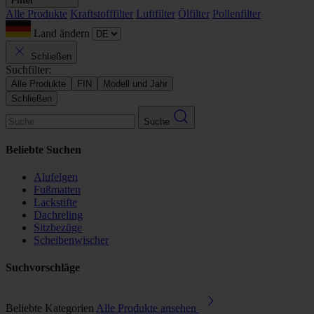
Filter
Alle Produkte
Kraftstofffilter
Luftfilter
Ölfilter
Pollenfilter
Land ändern
Schließen
Suchfilter:
Alle Produkte
FIN
Modell und Jahr
Schließen
Suche
Beliebte Suchen
Alufelgen
Fußmatten
Lackstifte
Dachreling
Sitzbezüge
Scheibenwischer
Suchvorschläge
Beliebte Kategorien
Alle Produkte ansehen