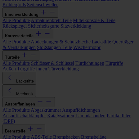
Kühlergrills
Seitenschweller
Innenverkleidung
Alle Produkte
Armaturenbrett-Teile
Mittelkonsole & Teile
Rückspiegel
Sicherheitsgurte
Sitzverkleidung
Karosserieteile
Alle Produkte
Abdeckungen & Schutzbleche
Lackstifte
Querträger
& Verstärkungen
Stoßstangen-Teile
Wischermotor
Türteile
Alle Produkte
Schlösser & Schlüssel
Türdichtungen
Türgriffe
Außen
Türgriffe Innen
Türverkleidung
Lackstifte
Mechanik
Auspuffanlagen
Alle Produkte
Abgaskrümmer
Auspuffdichtungen
Auspuffschalldämpfer
Katalysatoren
Lambdasonden
Partikelfilter
(DPF)
Bremsteile
Alle Produkte
ABS-Teile
Bremsbacken
Bremsbeläge