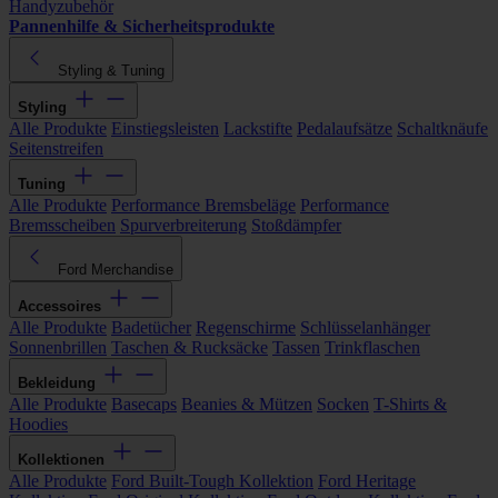
Handyzubehör
Pannenhilfe & Sicherheitsprodukte
Styling & Tuning
Styling
Alle Produkte
Einstiegsleisten
Lackstifte
Pedalaufsätze
Schaltknäufe
Seitenstreifen
Tuning
Alle Produkte
Performance Bremsbeläge
Performance
Bremsscheiben
Spurverbreiterung
Stoßdämpfer
Ford Merchandise
Accessoires
Alle Produkte
Badetücher
Regenschirme
Schlüsselanhänger
Sonnenbrillen
Taschen & Rucksäcke
Tassen
Trinkflaschen
Bekleidung
Alle Produkte
Basecaps
Beanies & Mützen
Socken
T-Shirts &
Hoodies
Kollektionen
Alle Produkte
Ford Built-Tough Kollektion
Ford Heritage