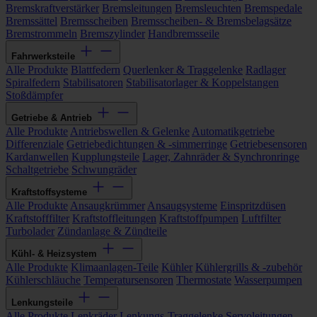
Bremskraftverstärker
Bremsleitungen
Bremsleuchten
Bremspedale
Bremssättel
Bremsscheiben
Bremsscheiben- & Bremsbelagsätze
Bremstrommeln
Bremszylinder
Handbremsseile
Fahrwerksteile
Alle Produkte
Blattfedern
Querlenker & Traggelenke
Radlager
Spiralfedern
Stabilisatoren
Stabilisatorlager & Koppelstangen
Stoßdämpfer
Getriebe & Antrieb
Alle Produkte
Antriebswellen & Gelenke
Automatikgetriebe
Differenziale
Getriebedichtungen & -simmerringe
Getriebesensoren
Kardanwellen
Kupplungsteile
Lager, Zahnräder & Synchronringe
Schaltgetriebe
Schwungräder
Kraftstoffsysteme
Alle Produkte
Ansaugkrümmer
Ansaugsysteme
Einspritzdüsen
Kraftstofffilter
Kraftstoffleitungen
Kraftstoffpumpen
Luftfilter
Turbolader
Zündanlage & Zündteile
Kühl- & Heizsystem
Alle Produkte
Klimaanlagen-Teile
Kühler
Kühlergrills & -zubehör
Kühlerschläuche
Temperatursensoren
Thermostate
Wasserpumpen
Lenkungsteile
Alle Produkte
Lenkräder
Lenkungs-Traggelenke
Servoleitungen