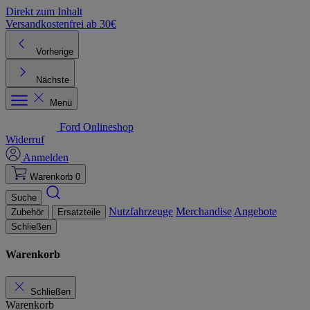
Direkt zum Inhalt
Versandkostenfrei ab 30€
K
Vorherige
Nächste
Menü
Ford Onlineshop
Widerruf
Anmelden
Warenkorb
0
Suche
Nutzfahrzeuge
Merchandise
Angebote
Zubehör
Ersatzteile
Schließen
Warenkorb
Schließen
Warenkorb