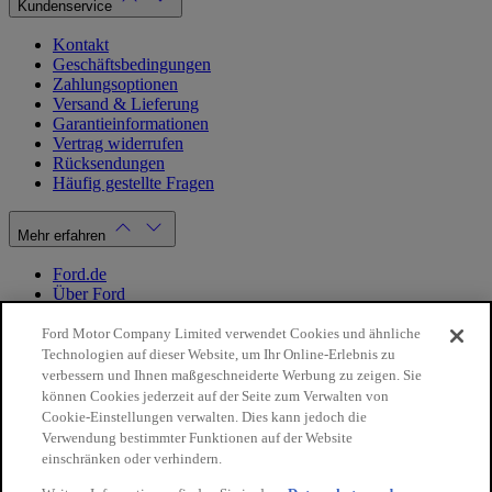
Kundenservice
Kontakt
Geschäftsbedingungen
Zahlungsoptionen
Versand & Lieferung
Garantieinformationen
Vertrag widerrufen
Rücksendungen
Häufig gestellte Fragen
Mehr erfahren
Ford.de
Über Ford
Cookie Richtlinien
Datenschutzbestimmungen
Ford Motor Company Limited verwendet Cookies und ähnliche
Impressum
Technologien auf dieser Website, um Ihr Online-Erlebnis zu
verbessern und Ihnen maßgeschneiderte Werbung zu zeigen. Sie
können Cookies jederzeit auf der Seite zum Verwalten von
Mein Konto
Cookie-Einstellungen verwalten. Dies kann jedoch die
Verwendung bestimmter Funktionen auf der Website
Login / Registrierung
einschränken oder verhindern.
Meine Bestellungen