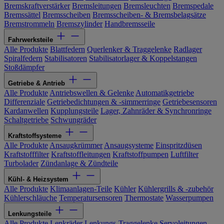
Bremskraftverstärker
Bremsleitungen
Bremsleuchten
Bremspedale
Bremssättel
Bremsscheiben
Bremsscheiben- & Bremsbelagsätze
Bremstrommeln
Bremszylinder
Handbremsseile
Fahrwerksteile
Alle Produkte
Blattfedern
Querlenker & Traggelenke
Radlager
Spiralfedern
Stabilisatoren
Stabilisatorlager & Koppelstangen
Stoßdämpfer
Getriebe & Antrieb
Alle Produkte
Antriebswellen & Gelenke
Automatikgetriebe
Differenziale
Getriebedichtungen & -simmerringe
Getriebesensoren
Kardanwellen
Kupplungsteile
Lager, Zahnräder & Synchronringe
Schaltgetriebe
Schwungräder
Kraftstoffsysteme
Alle Produkte
Ansaugkrümmer
Ansaugsysteme
Einspritzdüsen
Kraftstofffilter
Kraftstoffleitungen
Kraftstoffpumpen
Luftfilter
Turbolader
Zündanlage & Zündteile
Kühl- & Heizsystem
Alle Produkte
Klimaanlagen-Teile
Kühler
Kühlergrills & -zubehör
Kühlerschläuche
Temperatursensoren
Thermostate
Wasserpumpen
Lenkungsteile
Alle Produkte
Lenkräder
Lenkungs-Traggelenke
Servoleitungen