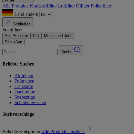
Filter
Alle Produkte
Kraftstofffilter
Luftfilter
Ölfilter
Pollenfilter
Land ändern
Schließen
Suchfilter:
Alle Produkte
FIN
Modell und Jahr
Schließen
Suche
Beliebte Suchen
Alufelgen
Fußmatten
Lackstifte
Dachreling
Sitzbezüge
Scheibenwischer
Suchvorschläge
Beliebte Kategorien
Alle Produkte ansehen