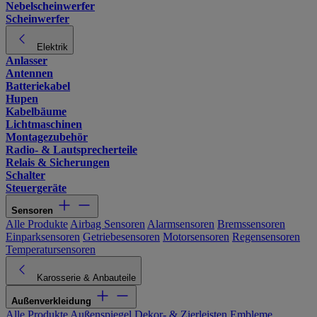
Nebelscheinwerfer
Scheinwerfer
Elektrik
Anlasser
Antennen
Batteriekabel
Hupen
Kabelbäume
Lichtmaschinen
Montagezubehör
Radio- & Lautsprecherteile
Relais & Sicherungen
Schalter
Steuergeräte
Sensoren
Alle Produkte
Airbag Sensoren
Alarmsensoren
Bremssensoren
Einparksensoren
Getriebesensoren
Motorsensoren
Regensensoren
Temperatursensoren
Karosserie & Anbauteile
Außenverkleidung
Alle Produkte
Außenspiegel
Dekor- & Zierleisten
Embleme