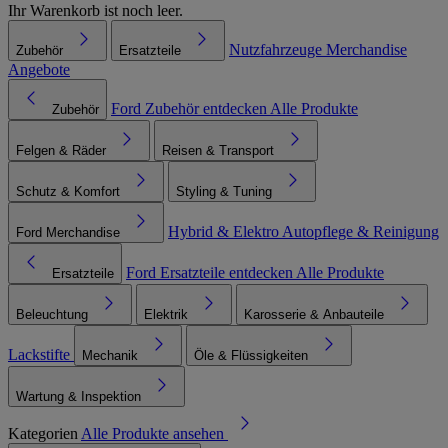
Ihr Warenkorb ist noch leer.
Nutzfahrzeuge
Merchandise
Zubehör
Ersatzteile
Angebote
Ford Zubehör entdecken
Alle Produkte
Zubehör
Felgen & Räder
Reisen & Transport
Schutz & Komfort
Styling & Tuning
Hybrid & Elektro
Autopflege & Reinigung
Ford Merchandise
Ford Ersatzteile entdecken
Alle Produkte
Ersatzteile
Beleuchtung
Elektrik
Karosserie & Anbauteile
Lackstifte
Mechanik
Öle & Flüssigkeiten
Wartung & Inspektion
Kategorien
Alle Produkte ansehen