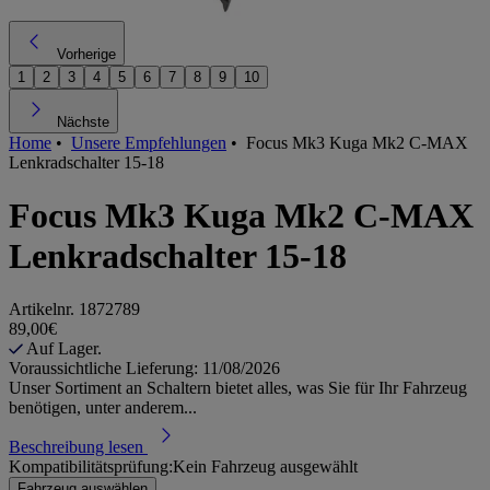
Vorherige
1
2
3
4
5
6
7
8
9
10
Nächste
Home
•
Unsere Empfehlungen
•
Focus Mk3 Kuga Mk2 C-MAX
Lenkradschalter 15-18
Focus Mk3 Kuga Mk2 C-MAX
Lenkradschalter 15-18
Artikelnr.
1872789
89,00€
Auf Lager.
Voraussichtliche Lieferung: 11/08/2026
Unser Sortiment an Schaltern bietet alles, was Sie für Ihr Fahrzeug
benötigen, unter anderem...
Beschreibung lesen
Kompatibilitätsprüfung:
Kein Fahrzeug ausgewählt
Fahrzeug auswählen