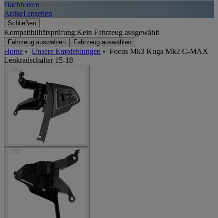
Dachboxen
A
Artikel ansehen
A
Schließen
Kompatibilitätsprüfung:
Kein Fahrzeug ausgewählt
Fahrzeug auswählen
Fahrzeug auswählen
Home
•
Unsere Empfehlungen
•
Focus Mk3 Kuga Mk2 C-MAX
Lenkradschalter 15-18