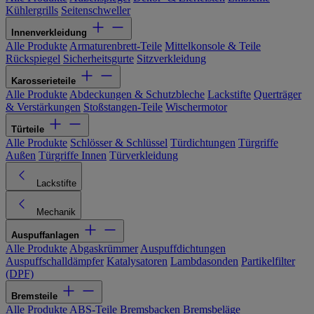
Kühlergrills
Seitenschweller
Innenverkleidung
Alle Produkte
Armaturenbrett-Teile
Mittelkonsole & Teile
Rückspiegel
Sicherheitsgurte
Sitzverkleidung
Karosserieteile
Alle Produkte
Abdeckungen & Schutzbleche
Lackstifte
Querträger
& Verstärkungen
Stoßstangen-Teile
Wischermotor
Türteile
Alle Produkte
Schlösser & Schlüssel
Türdichtungen
Türgriffe
Außen
Türgriffe Innen
Türverkleidung
Lackstifte
Mechanik
Auspuffanlagen
Alle Produkte
Abgaskrümmer
Auspuffdichtungen
Auspuffschalldämpfer
Katalysatoren
Lambdasonden
Partikelfilter
(DPF)
Bremsteile
Alle Produkte
ABS-Teile
Bremsbacken
Bremsbeläge