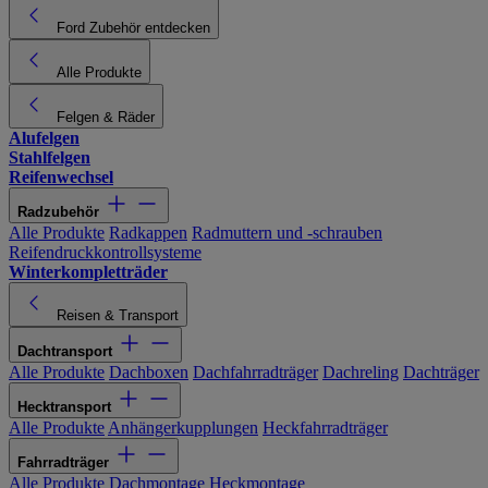
Ford Zubehör entdecken
Alle Produkte
Felgen & Räder
Alufelgen
Stahlfelgen
Reifenwechsel
Radzubehör
Alle Produkte
Radkappen
Radmuttern und -schrauben
Reifendruckkontrollsysteme
Winterkompletträder
Reisen & Transport
Dachtransport
Alle Produkte
Dachboxen
Dachfahrradträger
Dachreling
Dachträger
Hecktransport
Alle Produkte
Anhängerkupplungen
Heckfahrradträger
Fahrradträger
Alle Produkte
Dachmontage
Heckmontage