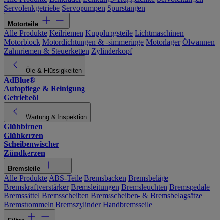
Servolenkgetriebe
Servopumpen
Spurstangen
Motorteile
Alle Produkte
Keilriemen
Kupplungsteile
Lichtmaschinen
Motorblock
Motordichtungen & -simmeringe
Motorlager
Ölwannen
Zahnriemen & Steuerketten
Zylinderkopf
Öle & Flüssigkeiten
AdBlue®
Autopflege & Reinigung
Getriebeöl
Wartung & Inspektion
Glühbirnen
Glühkerzen
Scheibenwischer
Zündkerzen
Bremsteile
Alle Produkte
ABS-Teile
Bremsbacken
Bremsbeläge
Bremskraftverstärker
Bremsleitungen
Bremsleuchten
Bremspedale
Bremssättel
Bremsscheiben
Bremsscheiben- & Bremsbelagsätze
Bremstrommeln
Bremszylinder
Handbremsseile