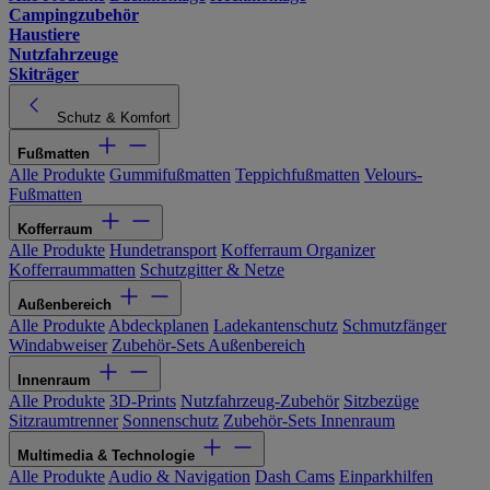
Campingzubehör
Haustiere
Nutzfahrzeuge
Skiträger
Schutz & Komfort
Fußmatten
Alle Produkte
Gummifußmatten
Teppichfußmatten
Velours-
Fußmatten
Kofferraum
Alle Produkte
Hundetransport
Kofferraum Organizer
Kofferraummatten
Schutzgitter & Netze
Außenbereich
Alle Produkte
Abdeckplanen
Ladekantenschutz
Schmutzfänger
Windabweiser
Zubehör-Sets Außenbereich
Innenraum
Alle Produkte
3D-Prints
Nutzfahrzeug-Zubehör
Sitzbezüge
Sitzraumtrenner
Sonnenschutz
Zubehör-Sets Innenraum
Multimedia & Technologie
Alle Produkte
Audio & Navigation
Dash Cams
Einparkhilfen