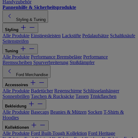
Handyzubehör
Pannenhilfe & Sicherheitsprodukte
Styling & Tuning
Styling
Alle Produkte
Einstiegsleisten
Lackstifte
Pedalaufsätze
Schaltknäufe
Seitenstreifen
Tuning
Alle Produkte
Performance Bremsbeläge
Performance
Bremsscheiben
Spurverbreiterung
Stoßdämpfer
Ford Merchandise
Accessoires
Alle Produkte
Badetücher
Regenschirme
Schlüsselanhänger
Sonnenbrillen
Taschen & Rucksäcke
Tassen
Trinkflaschen
Bekleidung
Alle Produkte
Basecaps
Beanies & Mützen
Socken
T-Shirts &
Hoodies
Kollektionen
Alle Produkte
Ford Built-Tough Kollektion
Ford Heritage