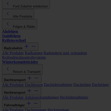
Ford Zubehör entdecken
Alle Produkte
Felgen & Räder
Alufelgen
Stahlfelgen
Reifenwechsel
Radzubehör
Alle Produkte
Radkappen
Radmuttern und -schrauben
Reifendruckkontrollsysteme
Winterkompletträder
Reisen & Transport
Dachtransport
Alle Produkte
Dachboxen
Dachfahrradträger
Dachreling
Dachträger
Hecktransport
Alle Produkte
Anhängerkupplungen
Heckfahrradträger
Fahrradträger
Alle Produkte
Dachmontage
Heckmontage