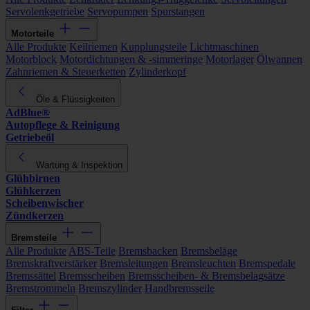
Servolenkgetriebe
Servopumpen
Spurstangen
Motorteile
Alle Produkte
Keilriemen
Kupplungsteile
Lichtmaschinen
Motorblock
Motordichtungen & -simmeringe
Motorlager
Ölwannen
Zahnriemen & Steuerketten
Zylinderkopf
Öle & Flüssigkeiten
AdBlue®
Autopflege & Reinigung
Getriebeöl
Wartung & Inspektion
Glühbirnen
Glühkerzen
Scheibenwischer
Zündkerzen
Bremsteile
Alle Produkte
ABS-Teile
Bremsbacken
Bremsbeläge
Bremskraftverstärker
Bremsleitungen
Bremsleuchten
Bremspedale
Bremssättel
Bremsscheiben
Bremsscheiben- & Bremsbelagsätze
Bremstrommeln
Bremszylinder
Handbremsseile