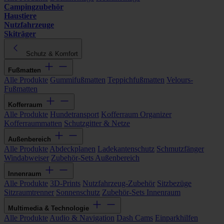
Campingzubehör
Haustiere
Nutzfahrzeuge
Skiträger
Schutz & Komfort
Fußmatten
Alle Produkte
Gummifußmatten
Teppichfußmatten
Velours-
Fußmatten
Kofferraum
Alle Produkte
Hundetransport
Kofferraum Organizer
Kofferraummatten
Schutzgitter & Netze
Außenbereich
Alle Produkte
Abdeckplanen
Ladekantenschutz
Schmutzfänger
Windabweiser
Zubehör-Sets Außenbereich
Innenraum
Alle Produkte
3D-Prints
Nutzfahrzeug-Zubehör
Sitzbezüge
Sitzraumtrenner
Sonnenschutz
Zubehör-Sets Innenraum
Multimedia & Technologie
Alle Produkte
Audio & Navigation
Dash Cams
Einparkhilfen