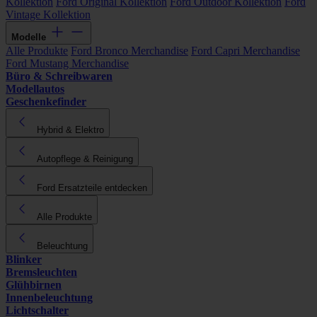
Kollektion
Ford Original Kollektion
Ford Outdoor Kollektion
Ford
Vintage Kollektion
Modelle
Alle Produkte
Ford Bronco Merchandise
Ford Capri Merchandise
Ford Mustang Merchandise
Büro & Schreibwaren
Modellautos
Geschenkefinder
Hybrid & Elektro
Autopflege & Reinigung
Ford Ersatzteile entdecken
Alle Produkte
Beleuchtung
Blinker
Bremsleuchten
Glühbirnen
Innenbeleuchtung
Lichtschalter