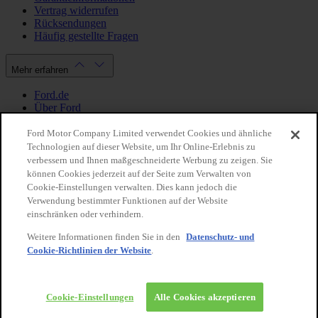
Vertrag widerrufen
Rücksendungen
Häufig gestellte Fragen
Mehr erfahren
Ford.de
Über Ford
Cookie Richtlinien
Datenschutzbestimmungen
Ford Motor Company Limited verwendet Cookies und ähnliche
Impressum
Technologien auf dieser Website, um Ihr Online-Erlebnis zu
verbessern und Ihnen maßgeschneiderte Werbung zu zeigen. Sie
können Cookies jederzeit auf der Seite zum Verwalten von
Mein Konto
Cookie-Einstellungen verwalten. Dies kann jedoch die
Verwendung bestimmter Funktionen auf der Website
Login / Registrierung
einschränken oder verhindern.
Meine Bestellungen
Weitere Informationen finden Sie in den
Datenschutz- und
Land ändern
Cookie-Richtlinien der Website
.
Facebook
X
Instagram
Youtube
LinkedIn
© 2026 Ford-Werke-GmbH
Ford Onlineshop
Cookie-Einstellungen
Alle Cookies akzeptieren