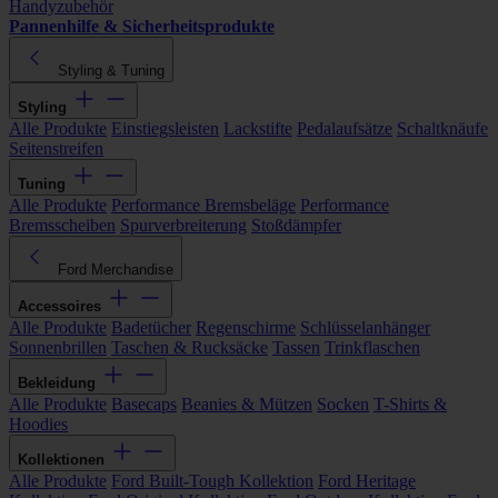
Handyzubehör
Pannenhilfe & Sicherheitsprodukte
Styling & Tuning
Styling
Alle Produkte
Einstiegsleisten
Lackstifte
Pedalaufsätze
Schaltknäufe
Seitenstreifen
Tuning
Alle Produkte
Performance Bremsbeläge
Performance
Bremsscheiben
Spurverbreiterung
Stoßdämpfer
Ford Merchandise
Accessoires
Alle Produkte
Badetücher
Regenschirme
Schlüsselanhänger
Sonnenbrillen
Taschen & Rucksäcke
Tassen
Trinkflaschen
Bekleidung
Alle Produkte
Basecaps
Beanies & Mützen
Socken
T-Shirts &
Hoodies
Kollektionen
Alle Produkte
Ford Built-Tough Kollektion
Ford Heritage