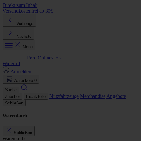
Direkt zum Inhalt
Versandkostenfrei ab 30€
K
Vorherige
Nächste
Menü
Ford Onlineshop
Widerruf
Anmelden
Warenkorb
0
Suche
Nutzfahrzeuge
Merchandise
Angebote
Zubehör
Ersatzteile
Schließen
Warenkorb
Schließen
Warenkorb