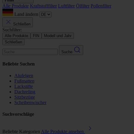
Filter
Alle Produkte
Kraftstofffilter
Luftfilter
Ölfilter
Pollenfilter
Land ändern
Schließen
Suchfilter:
Alle Produkte
FIN
Modell und Jahr
Schließen
Suche
Beliebte Suchen
Alufelgen
Fußmatten
Lackstifte
Dachreling
Sitzbezüge
Scheibenwischer
Suchvorschläge
Beliebte Kategorien
Alle Produkte ansehen