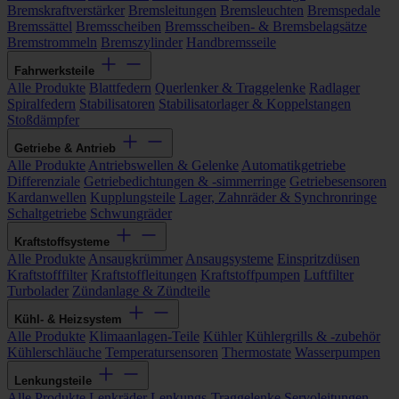
Bremskraftverstärker
Bremsleitungen
Bremsleuchten
Bremspedale
Bremssättel
Bremsscheiben
Bremsscheiben- & Bremsbelagsätze
Bremstrommeln
Bremszylinder
Handbremsseile
Fahrwerksteile
Alle Produkte
Blattfedern
Querlenker & Traggelenke
Radlager
Spiralfedern
Stabilisatoren
Stabilisatorlager & Koppelstangen
Stoßdämpfer
Getriebe & Antrieb
Alle Produkte
Antriebswellen & Gelenke
Automatikgetriebe
Differenziale
Getriebedichtungen & -simmerringe
Getriebesensoren
Kardanwellen
Kupplungsteile
Lager, Zahnräder & Synchronringe
Schaltgetriebe
Schwungräder
Kraftstoffsysteme
Alle Produkte
Ansaugkrümmer
Ansaugsysteme
Einspritzdüsen
Kraftstofffilter
Kraftstoffleitungen
Kraftstoffpumpen
Luftfilter
Turbolader
Zündanlage & Zündteile
Kühl- & Heizsystem
Alle Produkte
Klimaanlagen-Teile
Kühler
Kühlergrills & -zubehör
Kühlerschläuche
Temperatursensoren
Thermostate
Wasserpumpen
Lenkungsteile
Alle Produkte
Lenkräder
Lenkungs-Traggelenke
Servoleitungen