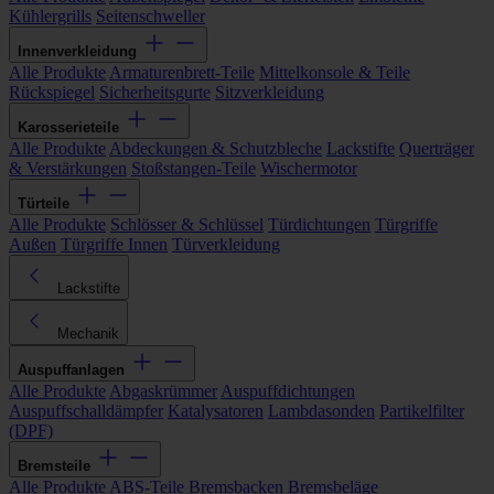
Kühlergrills
Seitenschweller
Innenverkleidung
Alle Produkte
Armaturenbrett-Teile
Mittelkonsole & Teile
Rückspiegel
Sicherheitsgurte
Sitzverkleidung
Karosserieteile
Alle Produkte
Abdeckungen & Schutzbleche
Lackstifte
Querträger
& Verstärkungen
Stoßstangen-Teile
Wischermotor
Türteile
Alle Produkte
Schlösser & Schlüssel
Türdichtungen
Türgriffe
Außen
Türgriffe Innen
Türverkleidung
Lackstifte
Mechanik
Auspuffanlagen
Alle Produkte
Abgaskrümmer
Auspuffdichtungen
Auspuffschalldämpfer
Katalysatoren
Lambdasonden
Partikelfilter
(DPF)
Bremsteile
Alle Produkte
ABS-Teile
Bremsbacken
Bremsbeläge