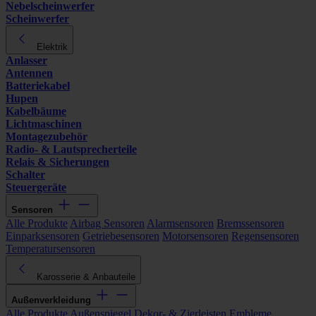
Nebelscheinwerfer
Scheinwerfer
Elektrik
Anlasser
Antennen
Batteriekabel
Hupen
Kabelbäume
Lichtmaschinen
Montagezubehör
Radio- & Lautsprecherteile
Relais & Sicherungen
Schalter
Steuergeräte
Sensoren
Alle Produkte
Airbag Sensoren
Alarmsensoren
Bremssensoren
Einparksensoren
Getriebesensoren
Motorsensoren
Regensensoren
Temperatursensoren
Karosserie & Anbauteile
Außenverkleidung
Alle Produkte
Außenspiegel
Dekor- & Zierleisten
Embleme