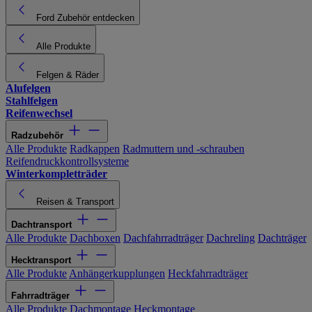
Ford Zubehör entdecken
Alle Produkte
Felgen & Räder
Alufelgen
Stahlfelgen
Reifenwechsel
Radzubehör
Alle Produkte
Radkappen
Radmuttern und -schrauben
Reifendruckkontrollsysteme
Winterkompletträder
Reisen & Transport
Dachtransport
Alle Produkte
Dachboxen
Dachfahrradträger
Dachreling
Dachträger
Hecktransport
Alle Produkte
Anhängerkupplungen
Heckfahrradträger
Fahrradträger
Alle Produkte
Dachmontage
Heckmontage