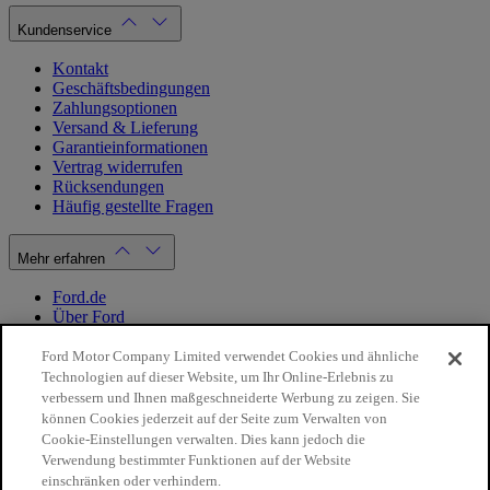
Kundenservice
Kontakt
Geschäftsbedingungen
Zahlungsoptionen
Versand & Lieferung
Garantieinformationen
Vertrag widerrufen
Rücksendungen
Häufig gestellte Fragen
Mehr erfahren
Ford.de
Über Ford
Cookie Richtlinien
Datenschutzbestimmungen
Ford Motor Company Limited verwendet Cookies und ähnliche
Impressum
Technologien auf dieser Website, um Ihr Online-Erlebnis zu
verbessern und Ihnen maßgeschneiderte Werbung zu zeigen. Sie
können Cookies jederzeit auf der Seite zum Verwalten von
Mein Konto
Cookie-Einstellungen verwalten. Dies kann jedoch die
Verwendung bestimmter Funktionen auf der Website
Login / Registrierung
einschränken oder verhindern.
Meine Bestellungen