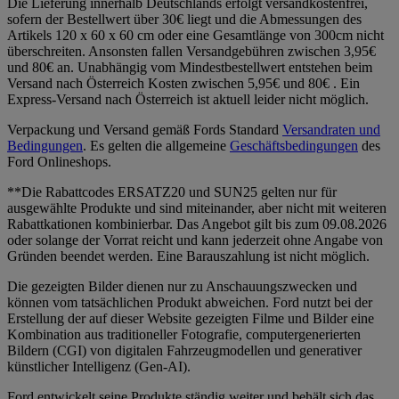
Die Lieferung innerhalb Deutschlands erfolgt versandkostenfrei,
sofern der Bestellwert über 30€ liegt und die Abmessungen des
Artikels 120 x 60 x 60 cm oder eine Gesamtlänge von 300cm nicht
überschreiten. Ansonsten fallen Versandgebühren zwischen 3,95€
und 80€ an. Unabhängig vom Mindestbestellwert entstehen beim
Versand nach Österreich Kosten zwischen 5,95€ und 80€ . Ein
Express-Versand nach Österreich ist aktuell leider nicht möglich.
Verpackung und Versand gemäß Fords Standard
Versandraten und
Bedingungen
. Es gelten die allgemeine
Geschäftsbedingungen
des
Ford Onlineshops.
**Die Rabattcodes ERSATZ20 und SUN25 gelten nur für
ausgewählte Produkte und sind miteinander, aber nicht mit weiteren
Rabattkationen kombinierbar. Das Angebot gilt bis zum 09.08.2026
oder solange der Vorrat reicht und kann jederzeit ohne Angabe von
Gründen beendet werden. Eine Barauszahlung ist nicht möglich.
Die gezeigten Bilder dienen nur zu Anschauungszwecken und
können vom tatsächlichen Produkt abweichen. Ford nutzt bei der
Erstellung der auf dieser Website gezeigten Filme und Bilder eine
Kombination aus traditioneller Fotografie, computergenerierten
Bildern (CGI) von digitalen Fahrzeugmodellen und generativer
künstlicher Intelligenz (Gen-AI).
Ford entwickelt seine Produkte ständig weiter und behält sich das