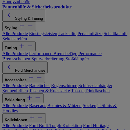
Handyzubehör
Pannenhilfe & Sicherheitsprodukte
Styling & Tuning
Styling
Alle Produkte
Einstiegsleisten
Lackstifte
Pedalaufsätze
Schaltknäufe
Seitenstreifen
Tuning
Alle Produkte
Performance Bremsbeläge
Performance
Bremsscheiben
Spurverbreiterung
Stoßdämpfer
Ford Merchandise
Accessoires
Alle Produkte
Badetücher
Regenschirme
Schlüsselanhänger
Sonnenbrillen
Taschen & Rucksäcke
Tassen
Trinkflaschen
Bekleidung
Alle Produkte
Basecaps
Beanies & Mützen
Socken
T-Shirts &
Hoodies
Kollektionen
Alle Produkte
Ford Built-Tough Kollektion
Ford Heritage