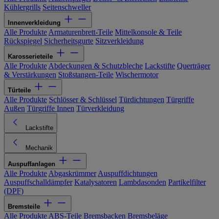
Kühlergrills
Seitenschweller
Innenverkleidung
Alle Produkte
Armaturenbrett-Teile
Mittelkonsole & Teile
Rückspiegel
Sicherheitsgurte
Sitzverkleidung
Karosserieteile
Alle Produkte
Abdeckungen & Schutzbleche
Lackstifte
Querträger
& Verstärkungen
Stoßstangen-Teile
Wischermotor
Türteile
Alle Produkte
Schlösser & Schlüssel
Türdichtungen
Türgriffe
Außen
Türgriffe Innen
Türverkleidung
Lackstifte
Mechanik
Auspuffanlagen
Alle Produkte
Abgaskrümmer
Auspuffdichtungen
Auspuffschalldämpfer
Katalysatoren
Lambdasonden
Partikelfilter
(DPF)
Bremsteile
Alle Produkte
ABS-Teile
Bremsbacken
Bremsbeläge