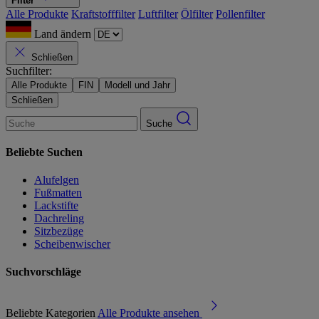
Filter
Alle Produkte
Kraftstofffilter
Luftfilter
Ölfilter
Pollenfilter
Land ändern
Schließen
Suchfilter:
Alle Produkte
FIN
Modell und Jahr
Schließen
Suche
Beliebte Suchen
Alufelgen
Fußmatten
Lackstifte
Dachreling
Sitzbezüge
Scheibenwischer
Suchvorschläge
Beliebte Kategorien
Alle Produkte ansehen