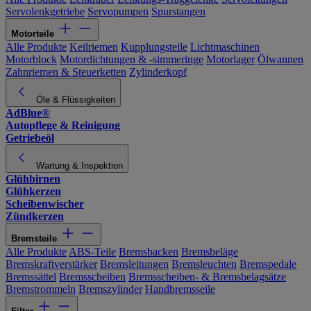
Servolenkgetriebe
Servopumpen
Spurstangen
Motorteile
Alle Produkte
Keilriemen
Kupplungsteile
Lichtmaschinen
Motorblock
Motordichtungen & -simmeringe
Motorlager
Ölwannen
Zahnriemen & Steuerketten
Zylinderkopf
Öle & Flüssigkeiten
AdBlue®
Autopflege & Reinigung
Getriebeöl
Wartung & Inspektion
Glühbirnen
Glühkerzen
Scheibenwischer
Zündkerzen
Bremsteile
Alle Produkte
ABS-Teile
Bremsbacken
Bremsbeläge
Bremskraftverstärker
Bremsleitungen
Bremsleuchten
Bremspedale
Bremssättel
Bremsscheiben
Bremsscheiben- & Bremsbelagsätze
Bremstrommeln
Bremszylinder
Handbremsseile