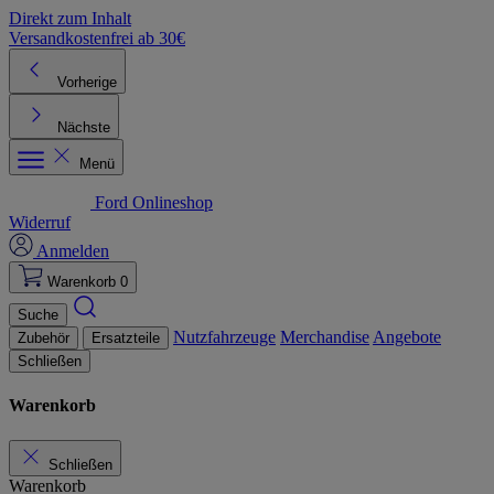
Direkt zum Inhalt
Versandkostenfrei ab 30€
K
Vorherige
Nächste
Menü
Ford Onlineshop
Widerruf
Anmelden
Warenkorb
0
Suche
Nutzfahrzeuge
Merchandise
Angebote
Zubehör
Ersatzteile
Schließen
Warenkorb
Schließen
Warenkorb