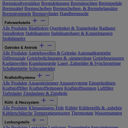
Bremskraftverstärker
Bremsleitungen
Bremsleuchten
Bremspedale
Bremssättel
Bremsscheiben
Bremsscheiben- & Bremsbelagsätze
Bremstrommeln
Bremszylinder
Handbremsseile
Fahrwerksteile
Alle Produkte
Blattfedern
Querlenker & Traggelenke
Radlager
Spiralfedern
Stabilisatoren
Stabilisatorlager & Koppelstangen
Stoßdämpfer
Getriebe & Antrieb
Alle Produkte
Antriebswellen & Gelenke
Automatikgetriebe
Differenziale
Getriebedichtungen & -simmerringe
Getriebesensoren
Kardanwellen
Kupplungsteile
Lager, Zahnräder & Synchronringe
Schaltgetriebe
Schwungräder
Kraftstoffsysteme
Alle Produkte
Ansaugkrümmer
Ansaugsysteme
Einspritzdüsen
Kraftstofffilter
Kraftstoffleitungen
Kraftstoffpumpen
Luftfilter
Turbolader
Zündanlage & Zündteile
Kühl- & Heizsystem
Alle Produkte
Klimaanlagen-Teile
Kühler
Kühlergrills & -zubehör
Kühlerschläuche
Temperatursensoren
Thermostate
Wasserpumpen
Lenkungsteile
Alle Produkte
Lenkräder
Lenkungs-Traggelenke
Servoleitungen