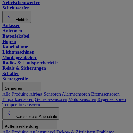
Nebelscheinwerfer
Scheinwerfer
Elektrik
Anlasser
Antennen
Batteriekabel
Hupen
Kabelbäume
Lichtmaschinen
Montagezubehör
Radio- & Lautsprecherteile
Relais & Sicherungen
Schalter
Steuergeräte
Sensoren
Alle Produkte
Airbag Sensoren
Alarmsensoren
Bremssensoren
Einparksensoren
Getriebesensoren
Motorsensoren
Regensensoren
Temperatursensoren
Karosserie & Anbauteile
Außenverkleidung
Alle Produkte
Außenspiegel
Dekor- & Zierleisten
Embleme