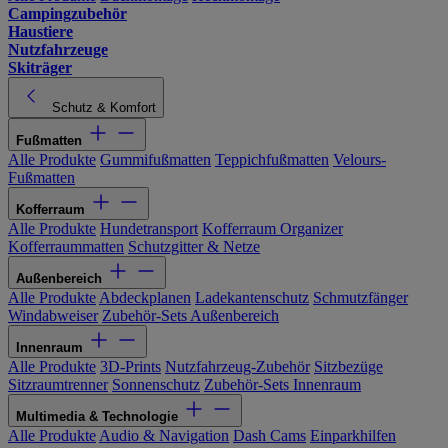
Campingzubehör
Haustiere
Nutzfahrzeuge
Skiträger
Schutz & Komfort
Fußmatten
Alle Produkte
Gummifußmatten
Teppichfußmatten
Velours-
Fußmatten
Kofferraum
Alle Produkte
Hundetransport
Kofferraum Organizer
Kofferraummatten
Schutzgitter & Netze
Außenbereich
Alle Produkte
Abdeckplanen
Ladekantenschutz
Schmutzfänger
Windabweiser
Zubehör-Sets Außenbereich
Innenraum
Alle Produkte
3D-Prints
Nutzfahrzeug-Zubehör
Sitzbezüge
Sitzraumtrenner
Sonnenschutz
Zubehör-Sets Innenraum
Multimedia & Technologie
Alle Produkte
Audio & Navigation
Dash Cams
Einparkhilfen