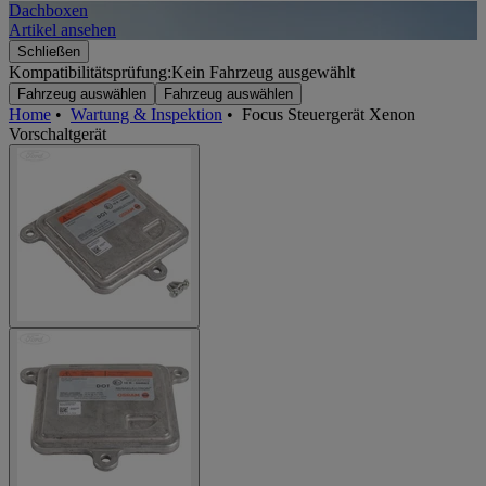
Dachboxen
A
Artikel ansehen
A
Schließen
Kompatibilitätsprüfung:
Kein Fahrzeug ausgewählt
Fahrzeug auswählen
Fahrzeug auswählen
Home
•
Wartung & Inspektion
•
Focus Steuergerät Xenon
Vorschaltgerät