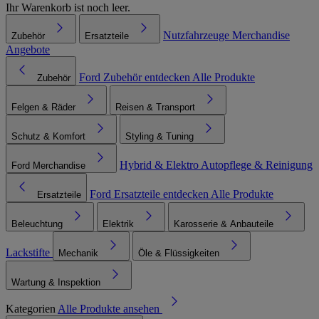
Ihr Warenkorb ist noch leer.
Nutzfahrzeuge
Merchandise
Zubehör
Ersatzteile
Angebote
Ford Zubehör entdecken
Alle Produkte
Zubehör
Felgen & Räder
Reisen & Transport
Schutz & Komfort
Styling & Tuning
Hybrid & Elektro
Autopflege & Reinigung
Ford Merchandise
Ford Ersatzteile entdecken
Alle Produkte
Ersatzteile
Beleuchtung
Elektrik
Karosserie & Anbauteile
Lackstifte
Mechanik
Öle & Flüssigkeiten
Wartung & Inspektion
Kategorien
Alle Produkte ansehen