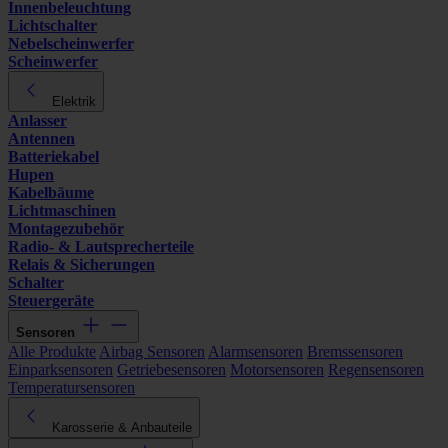
Innenbeleuchtung
Lichtschalter
Nebelscheinwerfer
Scheinwerfer
Elektrik
Anlasser
Antennen
Batteriekabel
Hupen
Kabelbäume
Lichtmaschinen
Montagezubehör
Radio- & Lautsprecherteile
Relais & Sicherungen
Schalter
Steuergeräte
Sensoren
Alle Produkte
Airbag Sensoren
Alarmsensoren
Bremssensoren
Einparksensoren
Getriebesensoren
Motorsensoren
Regensensoren
Temperatursensoren
Karosserie & Anbauteile