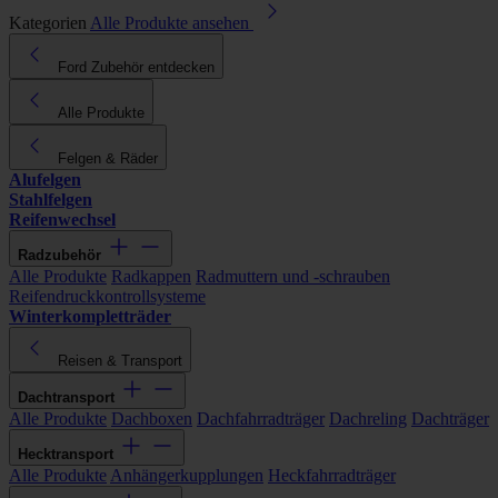
Kategorien
Alle Produkte ansehen
Ford Zubehör entdecken
Alle Produkte
Felgen & Räder
Alufelgen
Stahlfelgen
Reifenwechsel
Radzubehör
Alle Produkte
Radkappen
Radmuttern und -schrauben
Reifendruckkontrollsysteme
Winterkompletträder
Reisen & Transport
Dachtransport
Alle Produkte
Dachboxen
Dachfahrradträger
Dachreling
Dachträger
Hecktransport
Alle Produkte
Anhängerkupplungen
Heckfahrradträger