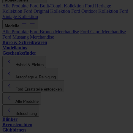
Kollektionen
Alle Produkte
Ford Built-Tough Kollektion
Ford Heritage
Kollektion
Ford Original Kollektion
Ford Outdoor Kollektion
Ford
Vintage Kollektion
Modelle
Alle Produkte
Ford Bronco Merchandise
Ford Capri Merchandise
Ford Mustang Merchandise
Büro & Schreibwaren
Modellautos
Geschenkefinder
Hybrid & Elektro
Autopflege & Reinigung
Ford Ersatzteile entdecken
Alle Produkte
Beleuchtung
Blinker
Bremsleuchten
Glühbirnen