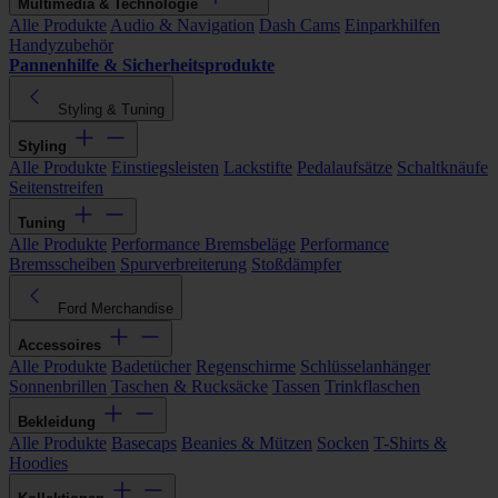
Multimedia & Technologie
Alle Produkte
Audio & Navigation
Dash Cams
Einparkhilfen
Handyzubehör
Pannenhilfe & Sicherheitsprodukte
Styling & Tuning
Styling
Alle Produkte
Einstiegsleisten
Lackstifte
Pedalaufsätze
Schaltknäufe
Seitenstreifen
Tuning
Alle Produkte
Performance Bremsbeläge
Performance
Bremsscheiben
Spurverbreiterung
Stoßdämpfer
Ford Merchandise
Accessoires
Alle Produkte
Badetücher
Regenschirme
Schlüsselanhänger
Sonnenbrillen
Taschen & Rucksäcke
Tassen
Trinkflaschen
Bekleidung
Alle Produkte
Basecaps
Beanies & Mützen
Socken
T-Shirts &
Hoodies