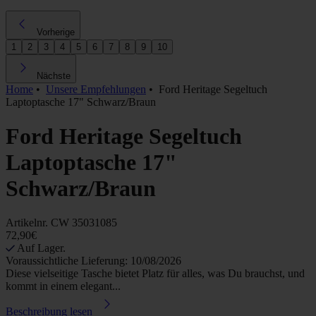
Vorherige
1
2
3
4
5
6
7
8
9
10
Nächste
Home
•
Unsere Empfehlungen
•
Ford Heritage Segeltuch
Laptoptasche 17" Schwarz/Braun
Ford Heritage Segeltuch
Laptoptasche 17"
Schwarz/Braun
Artikelnr.
CW 35031085
72,90€
Auf Lager.
Voraussichtliche Lieferung: 10/08/2026
Diese vielseitige Tasche bietet Platz für alles, was Du brauchst, und
kommt in einem elegant...
Beschreibung lesen