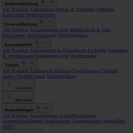
Außenverkleidung
Alle Produkte
Außenspiegel
Dekor- & Zierleisten
Embleme
Kühlergrills
Seitenschweller
Innenverkleidung
Alle Produkte
Armaturenbrett-Teile
Mittelkonsole & Teile
Rückspiegel
Sicherheitsgurte
Sitzverkleidung
Karosserieteile
Alle Produkte
Abdeckungen & Schutzbleche
Lackstifte
Querträger
& Verstärkungen
Stoßstangen-Teile
Wischermotor
Türteile
Alle Produkte
Schlösser & Schlüssel
Türdichtungen
Türgriffe
Außen
Türgriffe Innen
Türverkleidung
Lackstifte
Mechanik
Auspuffanlagen
Alle Produkte
Abgaskrümmer
Auspuffdichtungen
Auspuffschalldämpfer
Katalysatoren
Lambdasonden
Partikelfilter
(DPF)