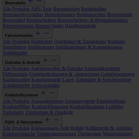
Bremsteile
Alle Produkte
ABS-Teile
Bremsbacken
Bremsbeläge
Bremskraftverstärker
Bremsleitungen
Bremsleuchten
Bremspedale
Bremssättel
Bremsscheiben
Bremsscheiben- & Bremsbelagsätze
Bremstrommeln
Bremszylinder
Handbremsseile
Fahrwerksteile
Alle Produkte
Blattfedern
Querlenker & Traggelenke
Radlager
Spiralfedern
Stabilisatoren
Stabilisatorlager & Koppelstangen
Stoßdämpfer
Getriebe & Antrieb
Alle Produkte
Antriebswellen & Gelenke
Automatikgetriebe
Differenziale
Getriebedichtungen & -simmerringe
Getriebesensoren
Kardanwellen
Kupplungsteile
Lager, Zahnräder & Synchronringe
Schaltgetriebe
Schwungräder
Kraftstoffsysteme
Alle Produkte
Ansaugkrümmer
Ansaugsysteme
Einspritzdüsen
Kraftstofffilter
Kraftstoffleitungen
Kraftstoffpumpen
Luftfilter
Turbolader
Zündanlage & Zündteile
Kühl- & Heizsystem
Alle Produkte
Klimaanlagen-Teile
Kühler
Kühlergrills & -zubehör
Kühlerschläuche
Temperatursensoren
Thermostate
Wasserpumpen