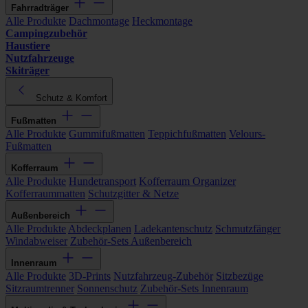
Fahrradträger
Alle Produkte
Dachmontage
Heckmontage
Campingzubehör
Haustiere
Nutzfahrzeuge
Skiträger
Schutz & Komfort
Fußmatten
Alle Produkte
Gummifußmatten
Teppichfußmatten
Velours-
Fußmatten
Kofferraum
Alle Produkte
Hundetransport
Kofferraum Organizer
Kofferraummatten
Schutzgitter & Netze
Außenbereich
Alle Produkte
Abdeckplanen
Ladekantenschutz
Schmutzfänger
Windabweiser
Zubehör-Sets Außenbereich
Innenraum
Alle Produkte
3D-Prints
Nutzfahrzeug-Zubehör
Sitzbezüge
Sitzraumtrenner
Sonnenschutz
Zubehör-Sets Innenraum