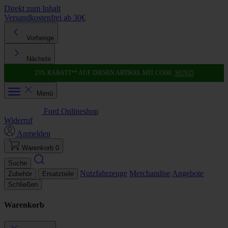
Direkt zum Inhalt
Versandkostenfrei ab 30€
K
Vorherige
Nächste
25% RABATT** AUF DIESEN ARTIKEL MIT CODE:
SUN25
Menü
Ford Onlineshop
Widerruf
Anmelden
Warenkorb
0
Suche
Nutzfahrzeuge
Merchandise
Angebote
Zubehör
Ersatzteile
Schließen
Warenkorb