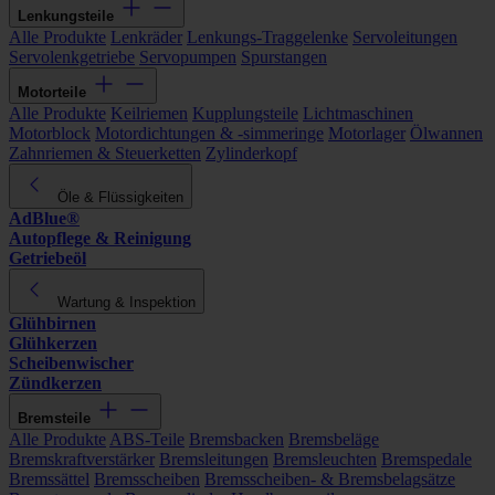
Lenkungsteile
Alle Produkte
Lenkräder
Lenkungs-Traggelenke
Servoleitungen
Servolenkgetriebe
Servopumpen
Spurstangen
Motorteile
Alle Produkte
Keilriemen
Kupplungsteile
Lichtmaschinen
Motorblock
Motordichtungen & -simmeringe
Motorlager
Ölwannen
Zahnriemen & Steuerketten
Zylinderkopf
Öle & Flüssigkeiten
AdBlue®
Autopflege & Reinigung
Getriebeöl
Wartung & Inspektion
Glühbirnen
Glühkerzen
Scheibenwischer
Zündkerzen
Bremsteile
Alle Produkte
ABS-Teile
Bremsbacken
Bremsbeläge
Bremskraftverstärker
Bremsleitungen
Bremsleuchten
Bremspedale
Bremssättel
Bremsscheiben
Bremsscheiben- & Bremsbelagsätze