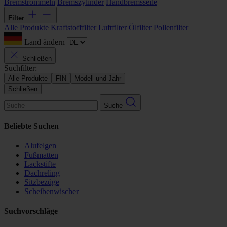
Bremstrommeln
Bremszylinder
Handbremsseile
Filter
Alle Produkte
Kraftstofffilter
Luftfilter
Ölfilter
Pollenfilter
Land ändern
Schließen
Suchfilter:
Alle Produkte
FIN
Modell und Jahr
Schließen
Suche
Beliebte Suchen
Alufelgen
Fußmatten
Lackstifte
Dachreling
Sitzbezüge
Scheibenwischer
Suchvorschläge