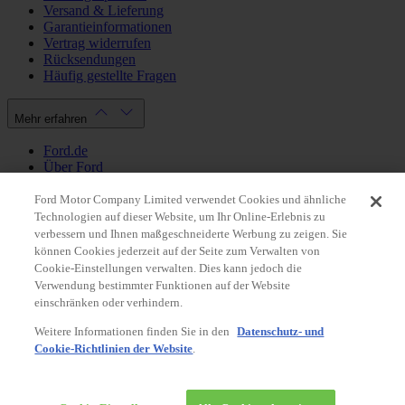
Versand & Lieferung
Garantieinformationen
Vertrag widerrufen
Rücksendungen
Häufig gestellte Fragen
Mehr erfahren
Ford.de
Über Ford
Cookie Richtlinien
Datenschutzbestimmungen
Ford Motor Company Limited verwendet Cookies und ähnliche
Impressum
Technologien auf dieser Website, um Ihr Online-Erlebnis zu
verbessern und Ihnen maßgeschneiderte Werbung zu zeigen. Sie
können Cookies jederzeit auf der Seite zum Verwalten von
Mein Konto
Cookie-Einstellungen verwalten. Dies kann jedoch die
Verwendung bestimmter Funktionen auf der Website
Login / Registrierung
einschränken oder verhindern.
Meine Bestellungen
Weitere Informationen finden Sie in den
Datenschutz- und
Land ändern
Cookie-Richtlinien der Website
.
Facebook
X
Instagram
Youtube
LinkedIn
© 2026 Ford-Werke-GmbH
Ford Onlineshop