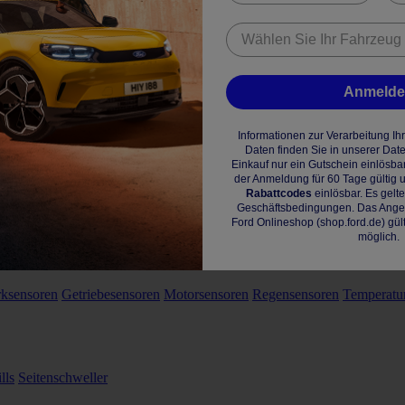
Anmeld
Informationen zur Verarbeitung I
Daten finden Sie in unserer Dat
Einkauf nur ein Gutschein einlösba
der Anmeldung für 60 Tage gültig u
Rabattcodes
einlösbar. Es gelt
Geschäftsbedingungen. Das Angebo
Ford Onlineshop (shop.ford.de) gül
möglich.
rksensoren
Getriebesensoren
Motorsensoren
Regensensoren
Temperatu
lls
Seitenschweller