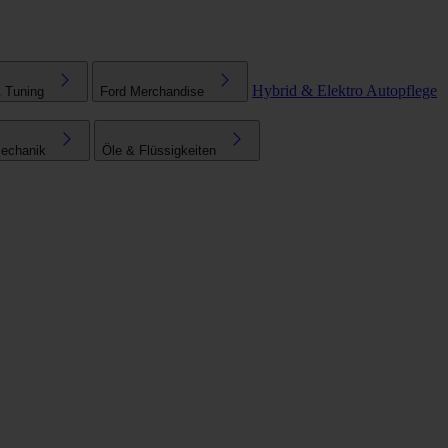
Hybrid & Elektro
Autopflege
& Tuning
Ford Merchandise
echanik
Öle & Flüssigkeiten