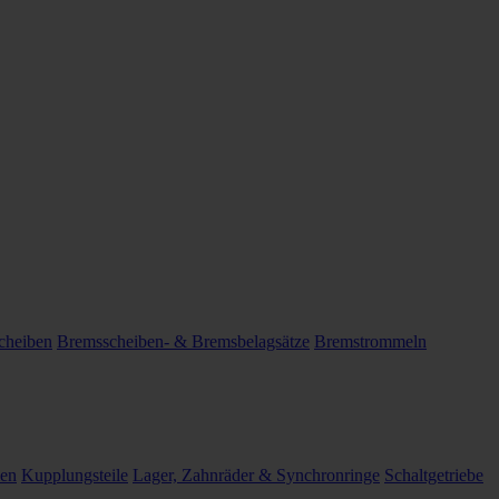
cheiben
Bremsscheiben- & Bremsbelagsätze
Bremstrommeln
len
Kupplungsteile
Lager, Zahnräder & Synchronringe
Schaltgetriebe