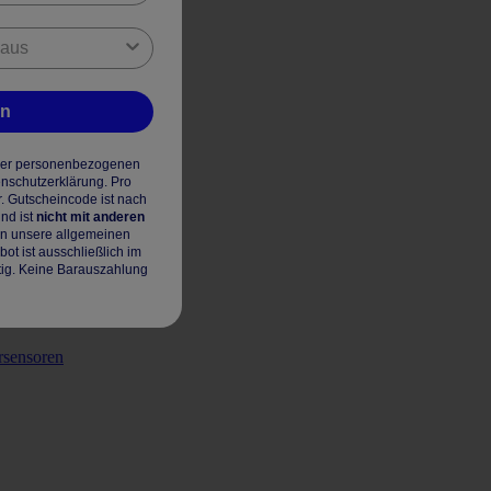
en
hrer personenbezogenen
enschutzerklärung. Pro
r. Gutscheincode ist nach
nd ist
nicht mit anderen
en unsere allgemeinen
t ist ausschließlich im
tig. Keine Barauszahlung
rsensoren