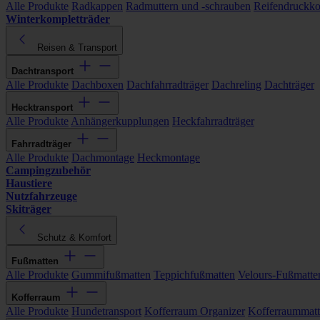
Alle Produkte
Radkappen
Radmuttern und -schrauben
Reifendruckko
Winterkompletträder
Reisen & Transport
Dachtransport
Alle Produkte
Dachboxen
Dachfahrradträger
Dachreling
Dachträger
Hecktransport
Alle Produkte
Anhängerkupplungen
Heckfahrradträger
Fahrradträger
Alle Produkte
Dachmontage
Heckmontage
Campingzubehör
Haustiere
Nutzfahrzeuge
Skiträger
Schutz & Komfort
Fußmatten
Alle Produkte
Gummifußmatten
Teppichfußmatten
Velours-Fußmatte
Kofferraum
Alle Produkte
Hundetransport
Kofferraum Organizer
Kofferraummat