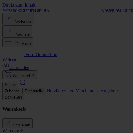
Direkt zum Inhalt
Versandkostenfrei ab 30€
Kostenlose Rüc
Vorherige
Nächste
Menü
Ford Onlineshop
Widerruf
Anmelden
Warenkorb
0
Suche
Nutzfahrzeuge
Merchandise
Angebote
Zubehör
Ersatzteile
Schließen
Warenkorb
Schließen
Warenkorb