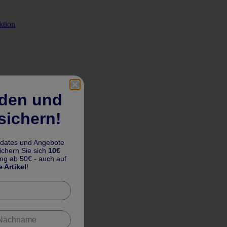
ktion
lden und
sichern!
pdates und Angebote
chern Sie sich
10€
ung ab 50€ - auch auf
e Artikel
!