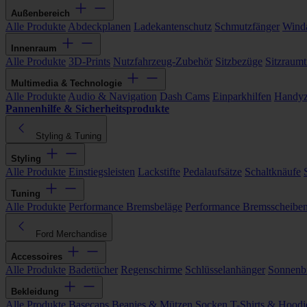
Außenbereich
Alle Produkte
Abdeckplanen
Ladekantenschutz
Schmutzfänger
Wind
Innenraum
Alle Produkte
3D-Prints
Nutzfahrzeug-Zubehör
Sitzbezüge
Sitzraumt
Multimedia & Technologie
Alle Produkte
Audio & Navigation
Dash Cams
Einparkhilfen
Handyz
Pannenhilfe & Sicherheitsprodukte
Styling & Tuning
Styling
Alle Produkte
Einstiegsleisten
Lackstifte
Pedalaufsätze
Schaltknäufe
Tuning
Alle Produkte
Performance Bremsbeläge
Performance Bremsscheibe
Ford Merchandise
Accessoires
Alle Produkte
Badetücher
Regenschirme
Schlüsselanhänger
Sonnenbr
Bekleidung
Alle Produkte
Basecaps
Beanies & Mützen
Socken
T-Shirts & Hoodi