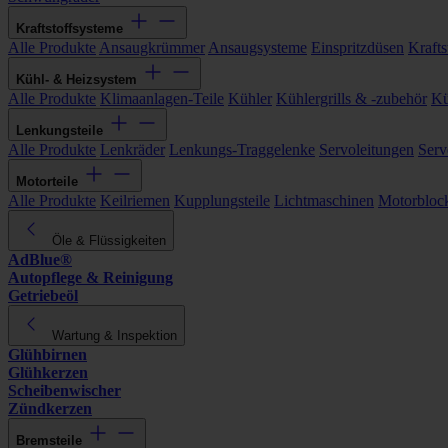
Kraftstoffsysteme
Alle Produkte
Ansaugkrümmer
Ansaugsysteme
Einspritzdüsen
Kraftst
Kühl- & Heizsystem
Alle Produkte
Klimaanlagen-Teile
Kühler
Kühlergrills & -zubehör
Kü
Lenkungsteile
Alle Produkte
Lenkräder
Lenkungs-Traggelenke
Servoleitungen
Serv
Motorteile
Alle Produkte
Keilriemen
Kupplungsteile
Lichtmaschinen
Motorbloc
Öle & Flüssigkeiten
AdBlue®
Autopflege & Reinigung
Getriebeöl
Wartung & Inspektion
Glühbirnen
Glühkerzen
Scheibenwischer
Zündkerzen
Bremsteile