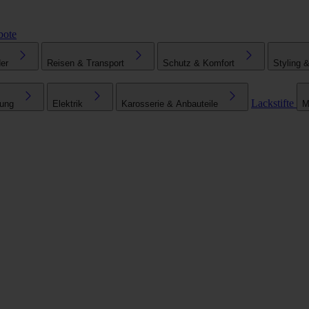
bote
er
Reisen & Transport
Schutz & Komfort
Styling 
Lackstifte
tung
Elektrik
Karosserie & Anbauteile
M