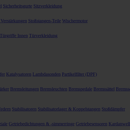
l
Sicherheitsgurte
Sitzverkleidung
 Verstärkungen
Stoßstangen-Teile
Wischermotor
Türgriffe Innen
Türverkleidung
fer
Katalysatoren
Lambdasonden
Partikelfilter (DPF)
ärker
Bremsleitungen
Bremsleuchten
Bremspedale
Bremssättel
Bremss
federn
Stabilisatoren
Stabilisatorlager & Koppelstangen
Stoßdämpfer
ziale
Getriebedichtungen & -simmerringe
Getriebesensoren
Kardanwel