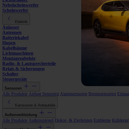
Nebelscheinwerfer
Scheinwerfer
Elektrik
Anlasser
Antennen
Batteriekabel
Hupen
Kabelbäume
Lichtmaschinen
Montagezubehör
Radio- & Lautsprecherteile
Relais & Sicherungen
Schalter
Steuergeräte
Sensoren
Alle Produkte
Airbag Sensoren
Alarmsensoren
Bremssensoren
Einpa
Karosserie & Anbauteile
Außenverkleidung
Alle Produkte
Außenspiegel
Dekor- & Zierleisten
Embleme
Kühlergri