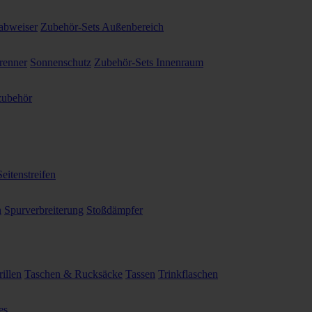
abweiser
Zubehör-Sets Außenbereich
renner
Sonnenschutz
Zubehör-Sets Innenraum
ubehör
Seitenstreifen
n
Spurverbreiterung
Stoßdämpfer
illen
Taschen & Rucksäcke
Tassen
Trinkflaschen
es