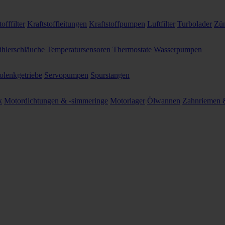
offfilter
Kraftstoffleitungen
Kraftstoffpumpen
Luftfilter
Turbolader
Zün
hlerschläuche
Temperatursensoren
Thermostate
Wasserpumpen
olenkgetriebe
Servopumpen
Spurstangen
k
Motordichtungen & -simmeringe
Motorlager
Ölwannen
Zahnriemen &