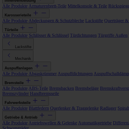
Innenverkleidung
Alle Produkte
Armaturenbrett-Teile
Mittelkonsole & Teile
Rückspiege
Karosserieteile
Alle Produkte
Abdeckungen & Schutzbleche
Lackstifte
Querträger &
Türteile
Alle Produkte
Schlösser & Schlüssel
Türdichtungen
Türgriffe Außen
Lackstifte
Mechanik
Auspuffanlagen
Alle Produkte
Abgaskrümmer
Auspuffdichtungen
Auspuffschalldämp
Bremsteile
Alle Produkte
ABS-Teile
Bremsbacken
Bremsbeläge
Bremskraftverst
Bremszylinder
Handbremsseile
Fahrwerksteile
Alle Produkte
Blattfedern
Querlenker & Traggelenke
Radlager
Spiral
Getriebe & Antrieb
Alle Produkte
Antriebswellen & Gelenke
Automatikgetriebe
Differen
Schwungräder