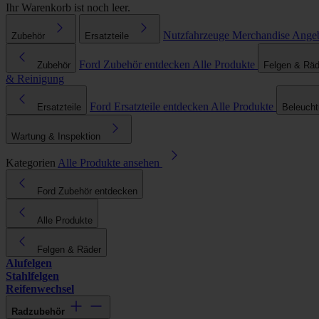
Ihr Warenkorb ist noch leer.
Nutzfahrzeuge
Merchandise
Ange
Zubehör
Ersatzteile
Ford Zubehör entdecken
Alle Produkte
Zubehör
Felgen & Räd
& Reinigung
Ford Ersatzteile entdecken
Alle Produkte
Ersatzteile
Beleuch
Wartung & Inspektion
Kategorien
Alle Produkte ansehen
Ford Zubehör entdecken
Alle Produkte
Felgen & Räder
Alufelgen
Stahlfelgen
Reifenwechsel
Radzubehör