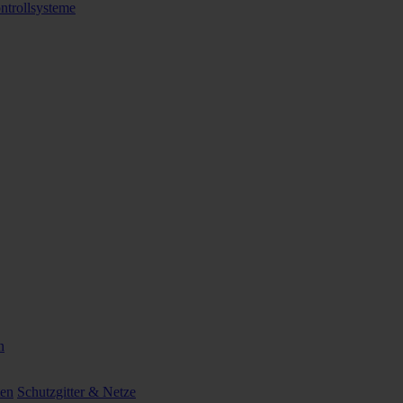
ntrollsysteme
n
ten
Schutzgitter & Netze