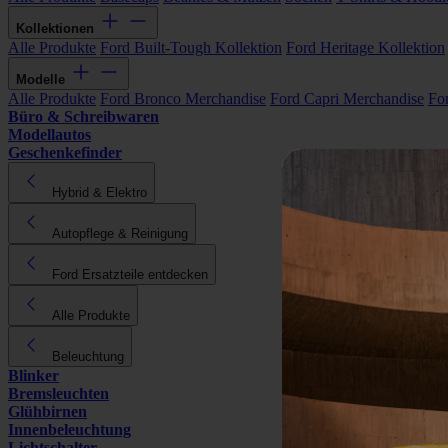
Kollektionen
Alle Produkte
Ford Built-Tough Kollektion
Ford Heritage Kollektion
Modelle
Alle Produkte
Ford Bronco Merchandise
Ford Capri Merchandise
Fo
Büro & Schreibwaren
Modellautos
Geschenkefinder
Hybrid & Elektro
Autopflege & Reinigung
Ford Ersatzteile entdecken
Alle Produkte
Beleuchtung
Blinker
Bremsleuchten
Glühbirnen
Innenbeleuchtung
Lichtschalter