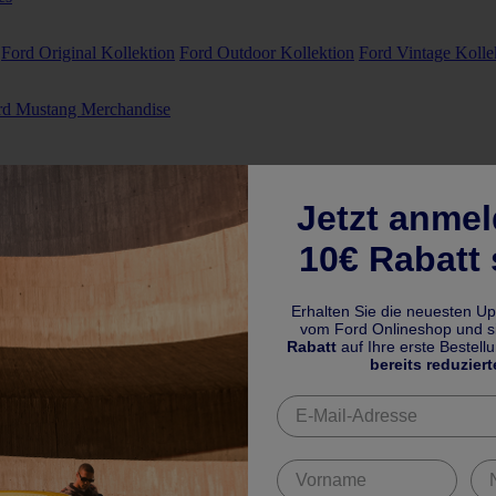
Ford Original Kollektion
Ford Outdoor Kollektion
Ford Vintage Kolle
rd Mustang Merchandise
Jetzt anme
10€ Rabatt 
Erhalten Sie die neuesten U
vom Ford Onlineshop und si
Rabatt
auf Ihre erste Bestell
bereits reduziert