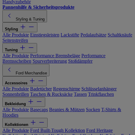
Handyzubehör
Pannenhilfe & Sicherheitsprodukte
Styling & Tuning
Styling
Alle Produkte
Einstiegsleisten
Lackstifte
Pedalaufsätze
Schaltknäufe
Seitenstreifen
Tuning
Alle Produkte
Performance Bremsbeläge
Performance
Bremsscheiben
Spurverbreiterung
Stoßdämpfer
Ford Merchandise
Accessoires
Alle Produkte
Badetücher
Regenschirme
Schlüsselanhänger
Sonnenbrillen
Taschen & Rucksäcke
Tassen
Trinkflaschen
Bekleidung
Alle Produkte
Basecaps
Beanies & Mützen
Socken
T-Shirts &
Hoodies
Kollektionen
Alle Produkte
Ford Built-Tough Kollektion
Ford Heritage