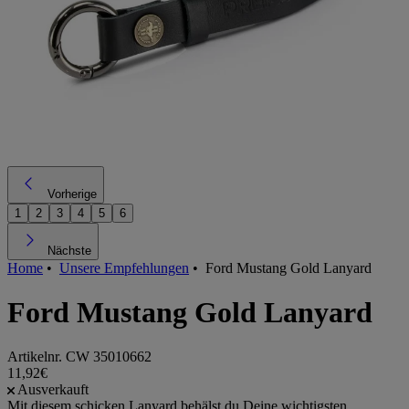
Vorherige
1
2
3
4
5
6
Nächste
Home
•
Unsere Empfehlungen
•
Ford Mustang Gold Lanyard
Ford Mustang Gold Lanyard
Artikelnr.
CW 35010662
11,92€
Ausverkauft
Mit diesem schicken Lanyard behälst du Deine wichtigsten