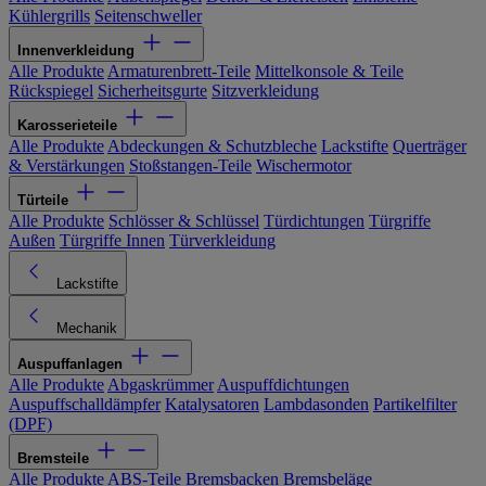
Kühlergrills
Seitenschweller
Innenverkleidung
Alle Produkte
Armaturenbrett-Teile
Mittelkonsole & Teile
Rückspiegel
Sicherheitsgurte
Sitzverkleidung
Karosserieteile
Alle Produkte
Abdeckungen & Schutzbleche
Lackstifte
Querträger
& Verstärkungen
Stoßstangen-Teile
Wischermotor
Türteile
Alle Produkte
Schlösser & Schlüssel
Türdichtungen
Türgriffe
Außen
Türgriffe Innen
Türverkleidung
Lackstifte
Mechanik
Auspuffanlagen
Alle Produkte
Abgaskrümmer
Auspuffdichtungen
Auspuffschalldämpfer
Katalysatoren
Lambdasonden
Partikelfilter
(DPF)
Bremsteile
Alle Produkte
ABS-Teile
Bremsbacken
Bremsbeläge