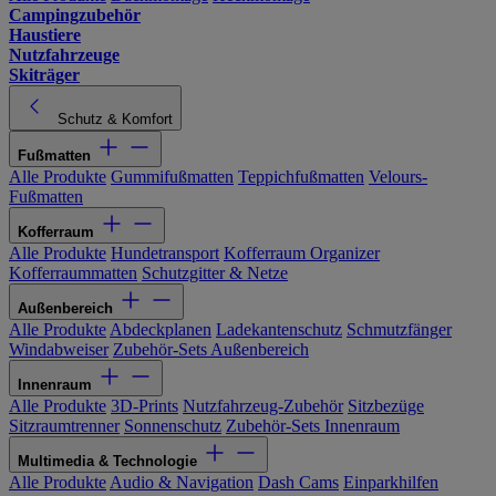
Campingzubehör
Haustiere
Nutzfahrzeuge
Skiträger
Schutz & Komfort
Fußmatten
Alle Produkte
Gummifußmatten
Teppichfußmatten
Velours-
Fußmatten
Kofferraum
Alle Produkte
Hundetransport
Kofferraum Organizer
Kofferraummatten
Schutzgitter & Netze
Außenbereich
Alle Produkte
Abdeckplanen
Ladekantenschutz
Schmutzfänger
Windabweiser
Zubehör-Sets Außenbereich
Innenraum
Alle Produkte
3D-Prints
Nutzfahrzeug-Zubehör
Sitzbezüge
Sitzraumtrenner
Sonnenschutz
Zubehör-Sets Innenraum
Multimedia & Technologie
Alle Produkte
Audio & Navigation
Dash Cams
Einparkhilfen