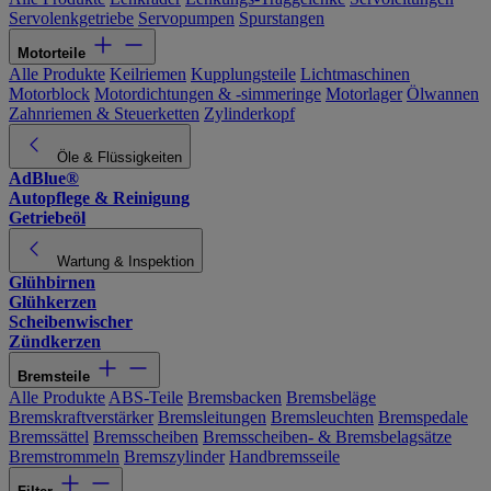
Servolenkgetriebe
Servopumpen
Spurstangen
Motorteile
Alle Produkte
Keilriemen
Kupplungsteile
Lichtmaschinen
Motorblock
Motordichtungen & -simmeringe
Motorlager
Ölwannen
Zahnriemen & Steuerketten
Zylinderkopf
Öle & Flüssigkeiten
AdBlue®
Autopflege & Reinigung
Getriebeöl
Wartung & Inspektion
Glühbirnen
Glühkerzen
Scheibenwischer
Zündkerzen
Bremsteile
Alle Produkte
ABS-Teile
Bremsbacken
Bremsbeläge
Bremskraftverstärker
Bremsleitungen
Bremsleuchten
Bremspedale
Bremssättel
Bremsscheiben
Bremsscheiben- & Bremsbelagsätze
Bremstrommeln
Bremszylinder
Handbremsseile