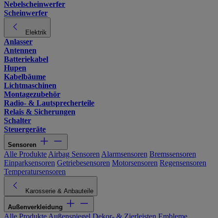
Nebelscheinwerfer
Scheinwerfer
Elektrik
Anlasser
Antennen
Batteriekabel
Hupen
Kabelbäume
Lichtmaschinen
Montagezubehör
Radio- & Lautsprecherteile
Relais & Sicherungen
Schalter
Steuergeräte
Sensoren
Alle Produkte
Airbag Sensoren
Alarmsensoren
Bremssensoren
Einparksensoren
Getriebesensoren
Motorsensoren
Regensensoren
Temperatursensoren
Karosserie & Anbauteile
Außenverkleidung
Alle Produkte
Außenspiegel
Dekor- & Zierleisten
Embleme