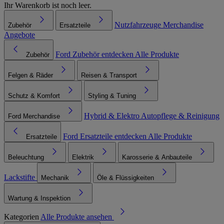
Ihr Warenkorb ist noch leer.
Nutzfahrzeuge
Merchandise
Zubehör
Ersatzteile
Angebote
Ford Zubehör entdecken
Alle Produkte
Zubehör
Felgen & Räder
Reisen & Transport
Schutz & Komfort
Styling & Tuning
Hybrid & Elektro
Autopflege & Reinigung
Ford Merchandise
Ford Ersatzteile entdecken
Alle Produkte
Ersatzteile
Beleuchtung
Elektrik
Karosserie & Anbauteile
Lackstifte
Mechanik
Öle & Flüssigkeiten
Wartung & Inspektion
Kategorien
Alle Produkte ansehen