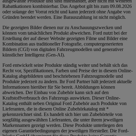
ausgewählte Produkte und sind miteinander, aber nicht mit weiteren
Rabattkationen kombinierbar. Das Angebot gilt bis zum 09.08.2026
oder solange der Vorrat reicht und kann jederzeit ohne Angabe von
Gründen beendet werden. Eine Barauszahlung ist nicht möglich.
Die gezeigten Bilder dienen nur zu Anschauungszwecken und
können vom tatsächlichen Produkt abweichen. Ford nutzt bei der
Erstellung der auf dieser Website gezeigten Filme und Bilder eine
Kombination aus traditioneller Fotografie, computergenerierten
Bildern (CGI) von digitalen Fahrzeugmodellen und generativer
künstlicher Intelligenz (Gen-AI).
Ford entwickelt seine Produkte ständig weiter und behält sich das
Recht vor, Spezifikationen, Farben und Preise der in diesem Online-
Katalog abgebildeten und beschriebenen Fahrzeugmodelle und
Produkte jederzeit zu ändern. Ihr Ford Partner hält jederzeit aktuelle
Informationen hierüber für Sie bereit. Abbildungen können
abweichen. Der Einbau von Zubehör kann sich auf den
Kraftstoffverbrauch des Fahrzeugs auswirken. Dieser Online-
Katalog enthält neben Original Ford Zubehör auch Produkte von
Lieferanten, die in diesem Online Zubehörkatalog mit *
gekennzeichnet sind. Es handelt sich hier um Zubehörteile von
sorgfältig ausgewählten Lieferanten, die unter ihrem jeweiligen
Markennamen gezeigt werden. Diese Produkte unterliegen den
eigenen Garantiebedingungen der jeweiligen Hersteller. Die Ford-