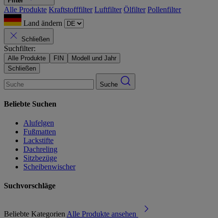
Filter
Alle Produkte
Kraftstofffilter
Luftfilter
Ölfilter
Pollenfilter
Land ändern
Schließen
Suchfilter:
Alle Produkte
FIN
Modell und Jahr
Schließen
Suche
Beliebte Suchen
Alufelgen
Fußmatten
Lackstifte
Dachreling
Sitzbezüge
Scheibenwischer
Suchvorschläge
Beliebte Kategorien
Alle Produkte ansehen