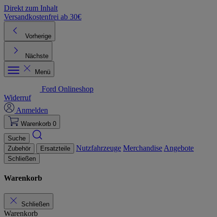
Direkt zum Inhalt
Versandkostenfrei ab 30€
K
Vorherige
Nächste
Menü
Ford Onlineshop
Widerruf
Anmelden
Warenkorb
0
Suche
Nutzfahrzeuge
Merchandise
Angebote
Zubehör
Ersatzteile
Schließen
Warenkorb
Schließen
Warenkorb