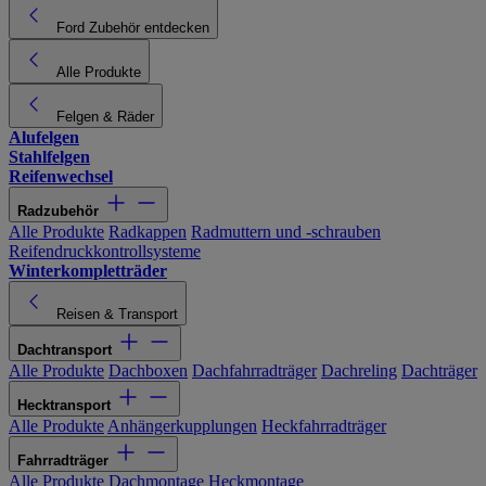
Ford Zubehör entdecken
Alle Produkte
Felgen & Räder
Alufelgen
Stahlfelgen
Reifenwechsel
Radzubehör
Alle Produkte
Radkappen
Radmuttern und -schrauben
Reifendruckkontrollsysteme
Winterkompletträder
Reisen & Transport
Dachtransport
Alle Produkte
Dachboxen
Dachfahrradträger
Dachreling
Dachträger
Hecktransport
Alle Produkte
Anhängerkupplungen
Heckfahrradträger
Fahrradträger
Alle Produkte
Dachmontage
Heckmontage