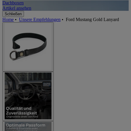
Dachboxen
A
Artikel ansehen
A
Schließen
Home
•
Unsere Empfehlungen
•
Ford Mustang Gold Lanyard