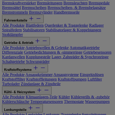
Bremskraftverstärker
Bremsleitungen
Bremsleuchten
Bremspedale
Bremssättel
Bremsscheiben
Bremsscheiben- & Bremsbelagsätze
Bremstrommeln
Bremszylinder
Handbremsseile
Fahrwerksteile
Alle Produkte
Blattfedern
Querlenker & Traggelenke
Radlager
Spiralfedern
Stabilisatoren
Stabilisatorlager & Koppelstangen
Stoßdämpfer
Getriebe & Antrieb
Alle Produkte
Antriebswellen & Gelenke
Automatikgetriebe
Differenziale
Getriebedichtungen & -simmerringe
Getriebesensoren
Kardanwellen
Kupplungsteile
Lager, Zahnräder & Synchronringe
Schaltgetriebe
Schwungräder
Kraftstoffsysteme
Alle Produkte
Ansaugkrümmer
Ansaugsysteme
Einspritzdüsen
Kraftstofffilter
Kraftstoffleitungen
Kraftstoffpumpen
Luftfilter
Turbolader
Zündanlage & Zündteile
Kühl- & Heizsystem
Alle Produkte
Klimaanlagen-Teile
Kühler
Kühlergrills & -zubehör
Kühlerschläuche
Temperatursensoren
Thermostate
Wasserpumpen
Lenkungsteile
Alle Produkte
Lenkräder
Lenkungs-Traggelenke
Servoleitungen