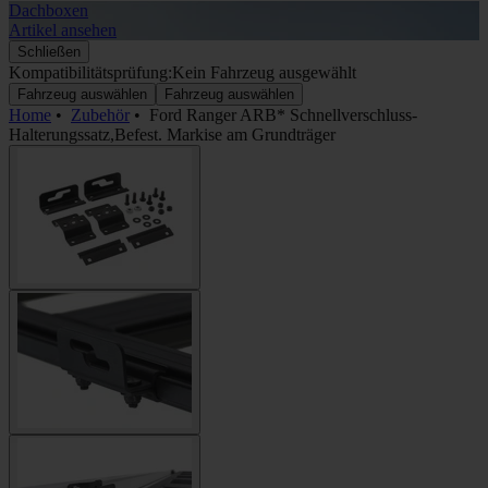
Dachboxen
A
Artikel ansehen
A
Schließen
Kompatibilitätsprüfung:
Kein Fahrzeug ausgewählt
Fahrzeug auswählen
Fahrzeug auswählen
Home
•
Zubehör
•
Ford Ranger ARB* Schnellverschluss-
Halterungssatz,Befest. Markise am Grundträger