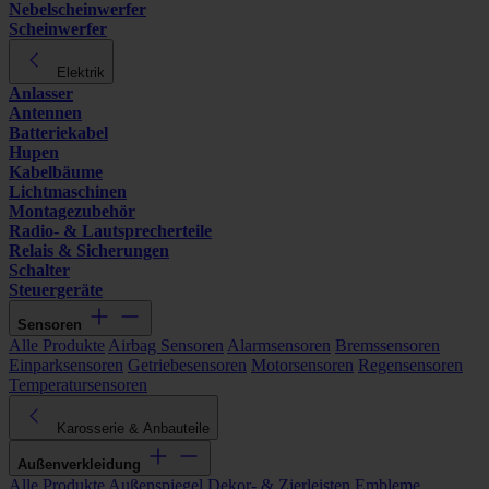
Nebelscheinwerfer
Scheinwerfer
Elektrik
Anlasser
Antennen
Batteriekabel
Hupen
Kabelbäume
Lichtmaschinen
Montagezubehör
Radio- & Lautsprecherteile
Relais & Sicherungen
Schalter
Steuergeräte
Sensoren
Alle Produkte
Airbag Sensoren
Alarmsensoren
Bremssensoren
Einparksensoren
Getriebesensoren
Motorsensoren
Regensensoren
Temperatursensoren
Karosserie & Anbauteile
Außenverkleidung
Alle Produkte
Außenspiegel
Dekor- & Zierleisten
Embleme