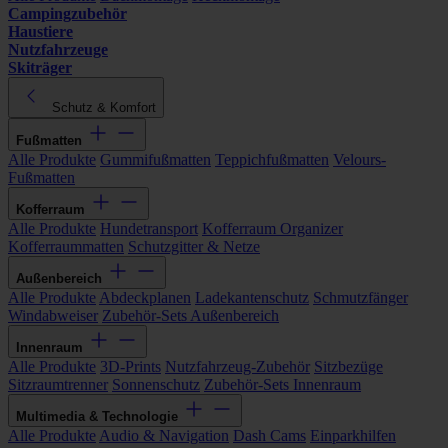
Campingzubehör
Haustiere
Nutzfahrzeuge
Skiträger
Schutz & Komfort
Fußmatten
Alle Produkte
Gummifußmatten
Teppichfußmatten
Velours-
Fußmatten
Kofferraum
Alle Produkte
Hundetransport
Kofferraum Organizer
Kofferraummatten
Schutzgitter & Netze
Außenbereich
Alle Produkte
Abdeckplanen
Ladekantenschutz
Schmutzfänger
Windabweiser
Zubehör-Sets Außenbereich
Innenraum
Alle Produkte
3D-Prints
Nutzfahrzeug-Zubehör
Sitzbezüge
Sitzraumtrenner
Sonnenschutz
Zubehör-Sets Innenraum
Multimedia & Technologie
Alle Produkte
Audio & Navigation
Dash Cams
Einparkhilfen