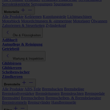
Servolenkgetriebe
Servopumpen
Spurstangen
Motorteile
Alle Produkte
Keilriemen
Kupplungsteile
Lichtmaschinen
Motorblock
Motordichtungen & -simmeringe
Motorlager
Ölwannen
Zahnriemen & Steuerketten
Zylinderkopf
Öle & Flüssigkeiten
AdBlue®
Autopflege & Reinigung
Getriebeöl
Wartung & Inspektion
Glühbirnen
Glühkerzen
Scheibenwischer
Zündkerzen
Bremsteile
Alle Produkte
ABS-Teile
Bremsbacken
Bremsbeläge
Bremskraftverstärker
Bremsleitungen
Bremsleuchten
Bremspedale
Bremssättel
Bremsscheiben
Bremsscheiben- & Bremsbelagsätze
Bremstrommeln
Bremszylinder
Handbremsseile