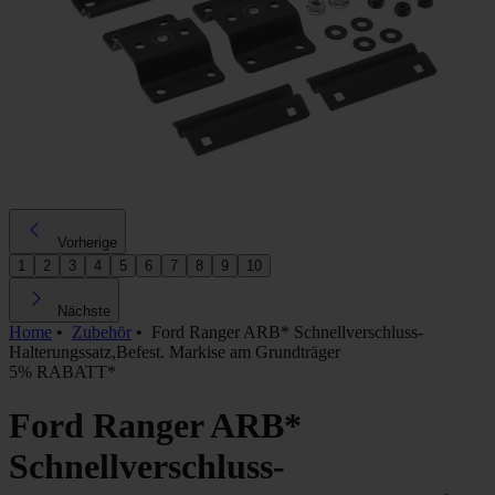
Vorherige
1
2
3
4
5
6
7
8
9
10
Nächste
Home
•
Zubehör
•
Ford Ranger ARB* Schnellverschluss-
Halterungssatz,Befest. Markise am Grundträger
5% RABATT*
Ford Ranger ARB*
Schnellverschluss-