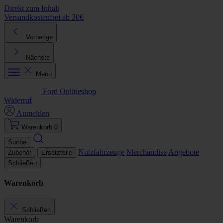
Direkt zum Inhalt
Versandkostenfrei ab 30€
K
Vorherige
Nächste
Menü
Ford Onlineshop
Widerruf
Anmelden
Warenkorb
0
Suche
Nutzfahrzeuge
Merchandise
Angebote
Zubehör
Ersatzteile
Schließen
Warenkorb
Schließen
Warenkorb