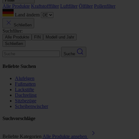
Filter
Alle Produkte
Kraftstofffilter
Luftfilter
Ölfilter
Pollenfilter
Land ändern
Schließen
Suchfilter:
Alle Produkte
FIN
Modell und Jahr
Schließen
Suche
Beliebte Suchen
Alufelgen
Fußmatten
Lackstifte
Dachreling
Sitzbezüge
Scheibenwischer
Suchvorschläge
Beliebte Kategorien
Alle Produkte ansehen