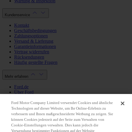
Wartung & Inspektion
Kundenservice
Kontakt
Geschäftsbedingungen
Zahlungsoptionen
Versand & Lieferung
Garantieinformationen
Vertrag widerrufen
Rücksendungen
Häufig gestellte Fragen
Mehr erfahren
Ford.de
Über Ford
Cookie Richtlinien
Datenschutzbestimmungen
Ford Motor Company Limited verwendet Cookies und ähnliche
Impressum
Technologien auf dieser Website, um Ihr Online-Erlebnis zu
verbessern und Ihnen maßgeschneiderte Werbung zu zeigen. Sie
können Cookies jederzeit auf der Seite zum Verwalten von
Mein Konto
Cookie-Einstellungen verwalten. Dies kann jedoch die
Verwendung bestimmter Funktionen auf der Website