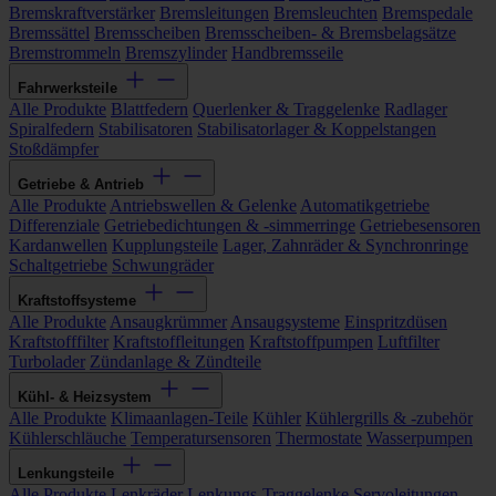
Bremskraftverstärker
Bremsleitungen
Bremsleuchten
Bremspedale
Bremssättel
Bremsscheiben
Bremsscheiben- & Bremsbelagsätze
Bremstrommeln
Bremszylinder
Handbremsseile
Fahrwerksteile
Alle Produkte
Blattfedern
Querlenker & Traggelenke
Radlager
Spiralfedern
Stabilisatoren
Stabilisatorlager & Koppelstangen
Stoßdämpfer
Getriebe & Antrieb
Alle Produkte
Antriebswellen & Gelenke
Automatikgetriebe
Differenziale
Getriebedichtungen & -simmerringe
Getriebesensoren
Kardanwellen
Kupplungsteile
Lager, Zahnräder & Synchronringe
Schaltgetriebe
Schwungräder
Kraftstoffsysteme
Alle Produkte
Ansaugkrümmer
Ansaugsysteme
Einspritzdüsen
Kraftstofffilter
Kraftstoffleitungen
Kraftstoffpumpen
Luftfilter
Turbolader
Zündanlage & Zündteile
Kühl- & Heizsystem
Alle Produkte
Klimaanlagen-Teile
Kühler
Kühlergrills & -zubehör
Kühlerschläuche
Temperatursensoren
Thermostate
Wasserpumpen
Lenkungsteile
Alle Produkte
Lenkräder
Lenkungs-Traggelenke
Servoleitungen