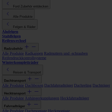
Ford Zubehör entdecken
Alle Produkte
Felgen & Räder
Alufelgen
Stahlfelgen
Reifenwechsel
Radzubehör
Alle Produkte
Radkappen
Radmuttern und -schrauben
Reifendruckkontrollsysteme
Winterkompletträder
Reisen & Transport
Dachtransport
Alle Produkte
Dachboxen
Dachfahrradträger
Dachreling
Dachträger
Hecktransport
Alle Produkte
Anhängerkupplungen
Heckfahrradträger
Fahrradträger
Alle Produkte
Dachmontage
Heckmontage