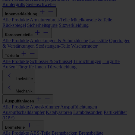
Kühlergrills
Seitenschweller
Innenverkleidung
Alle Produkte
Armaturenbrett-Teile
Mittelkonsole & Teile
Rückspiegel
Sicherheitsgurte
Sitzverkleidung
Karosserieteile
Alle Produkte
Abdeckungen & Schutzbleche
Lackstifte
Querträger
& Verstärkungen
Stoßstangen-Teile
Wischermotor
Türteile
Alle Produkte
Schlösser & Schlüssel
Türdichtungen
Türgriffe
Außen
Türgriffe Innen
Türverkleidung
Lackstifte
Mechanik
Auspuffanlagen
Alle Produkte
Abgaskrümmer
Auspuffdichtungen
Auspuffschalldämpfer
Katalysatoren
Lambdasonden
Partikelfilter
(DPF)
Bremsteile
Alle Produkte
ABS-Teile
Bremsbacken
Bremsbeläge