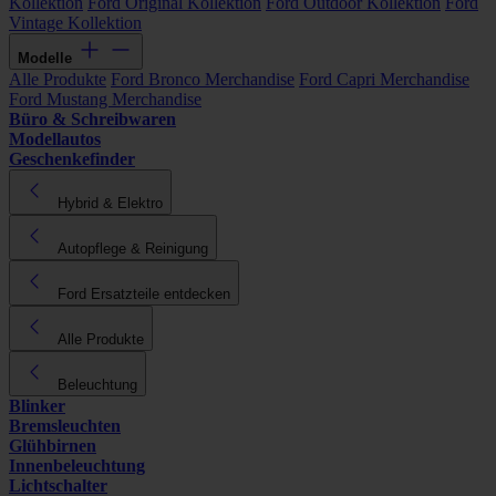
Kollektion
Ford Original Kollektion
Ford Outdoor Kollektion
Ford
Vintage Kollektion
Modelle
Alle Produkte
Ford Bronco Merchandise
Ford Capri Merchandise
Ford Mustang Merchandise
Büro & Schreibwaren
Modellautos
Geschenkefinder
Hybrid & Elektro
Autopflege & Reinigung
Ford Ersatzteile entdecken
Alle Produkte
Beleuchtung
Blinker
Bremsleuchten
Glühbirnen
Innenbeleuchtung
Lichtschalter