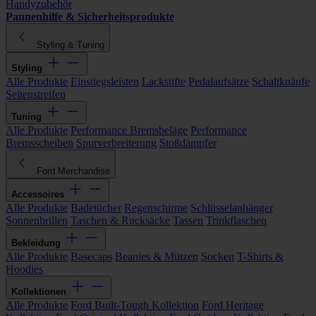
Handyzubehör
Pannenhilfe & Sicherheitsprodukte
Styling & Tuning
Styling
Alle Produkte
Einstiegsleisten
Lackstifte
Pedalaufsätze
Schaltknäufe
Seitenstreifen
Tuning
Alle Produkte
Performance Bremsbeläge
Performance
Bremsscheiben
Spurverbreiterung
Stoßdämpfer
Ford Merchandise
Accessoires
Alle Produkte
Badetücher
Regenschirme
Schlüsselanhänger
Sonnenbrillen
Taschen & Rucksäcke
Tassen
Trinkflaschen
Bekleidung
Alle Produkte
Basecaps
Beanies & Mützen
Socken
T-Shirts &
Hoodies
Kollektionen
Alle Produkte
Ford Built-Tough Kollektion
Ford Heritage