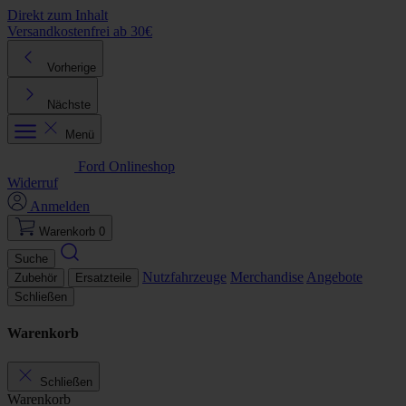
Direkt zum Inhalt
Versandkostenfrei ab 30€
K
Vorherige
Nächste
Menü
Ford Onlineshop
Widerruf
Anmelden
Warenkorb
0
Suche
Nutzfahrzeuge
Merchandise
Angebote
Zubehör
Ersatzteile
Schließen
Warenkorb
Schließen
Warenkorb