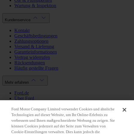
Öle & Flüssigkeiten
Wartung & Inspektion
Kundenservice
Kontakt
Geschäftsbedingungen
Zahlungsoptionen
Versand & Lieferung
Garantieinformationen
Vertrag widerrufen
Rücksendungen
Häufig gestellte Fragen
Mehr erfahren
Ford.de
Über Ford
Cookie Richtlinien
Datenschutzbestimmungen
Ford Motor Company Limited verwendet Cookies und ähnliche
Impressum
Technologien auf dieser Website, um Ihr Online-Erlebnis zu
verbessern und Ihnen maßgeschneiderte Werbung zu zeigen. Sie
können Cookies jederzeit auf der Seite zum Verwalten von
Mein Konto
Cookie-Einstellungen verwalten. Dies kann jedoch die