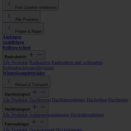
Ford Zubehör entdecken
Alle Produkte
Felgen & Räder
Alufelgen
Stahlfelgen
Reifenwechsel
Radzubehör
Alle Produkte
Radkappen
Radmuttern und -schrauben
Reifendruckkontrollsysteme
Winterkompletträder
Reisen & Transport
Dachtransport
Alle Produkte
Dachboxen
Dachfahrradträger
Dachreling
Dachträger
Hecktransport
Alle Produkte
Anhängerkupplungen
Heckfahrradträger
Fahrradträger
Alle Produkte
Dachmontage
Heckmontage