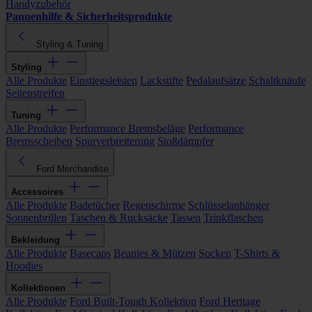
Handyzubehör
Pannenhilfe & Sicherheitsprodukte
Styling & Tuning
Styling
Alle Produkte
Einstiegsleisten
Lackstifte
Pedalaufsätze
Schaltknäufe
Seitenstreifen
Tuning
Alle Produkte
Performance Bremsbeläge
Performance
Bremsscheiben
Spurverbreiterung
Stoßdämpfer
Ford Merchandise
Accessoires
Alle Produkte
Badetücher
Regenschirme
Schlüsselanhänger
Sonnenbrillen
Taschen & Rucksäcke
Tassen
Trinkflaschen
Bekleidung
Alle Produkte
Basecaps
Beanies & Mützen
Socken
T-Shirts &
Hoodies
Kollektionen
Alle Produkte
Ford Built-Tough Kollektion
Ford Heritage