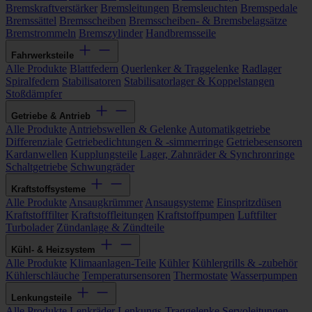
Bremskraftverstärker
Bremsleitungen
Bremsleuchten
Bremspedale
Bremssättel
Bremsscheiben
Bremsscheiben- & Bremsbelagsätze
Bremstrommeln
Bremszylinder
Handbremsseile
Fahrwerksteile
Alle Produkte
Blattfedern
Querlenker & Traggelenke
Radlager
Spiralfedern
Stabilisatoren
Stabilisatorlager & Koppelstangen
Stoßdämpfer
Getriebe & Antrieb
Alle Produkte
Antriebswellen & Gelenke
Automatikgetriebe
Differenziale
Getriebedichtungen & -simmerringe
Getriebesensoren
Kardanwellen
Kupplungsteile
Lager, Zahnräder & Synchronringe
Schaltgetriebe
Schwungräder
Kraftstoffsysteme
Alle Produkte
Ansaugkrümmer
Ansaugsysteme
Einspritzdüsen
Kraftstofffilter
Kraftstoffleitungen
Kraftstoffpumpen
Luftfilter
Turbolader
Zündanlage & Zündteile
Kühl- & Heizsystem
Alle Produkte
Klimaanlagen-Teile
Kühler
Kühlergrills & -zubehör
Kühlerschläuche
Temperatursensoren
Thermostate
Wasserpumpen
Lenkungsteile
Alle Produkte
Lenkräder
Lenkungs-Traggelenke
Servoleitungen