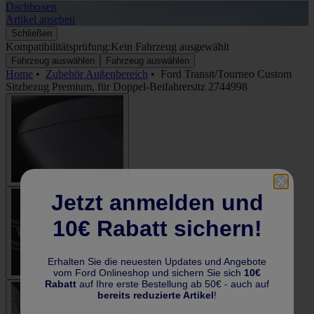
Dachboxen
A
Artikel ansehen
A
Schließen
Kompatibilitätsprüfung:
Kein Fahrzeug ausgewählt
Fahrzeug auswählen
Fahrzeug auswählen
Home
•
Zubehör Außenbereich
•
Ford Transit/Tourneo Custom
Sitzbezug Premium, für Doppel-Beifahrersitz 2744998
Jetzt anmelden und
10€ Rabatt sichern!
Erhalten Sie die neuesten Updates und Angebote
vom Ford Onlineshop und sichern Sie sich
10€
Rabatt
auf Ihre erste Bestellung ab 50€ - auch auf
bereits reduzierte Artikel
!