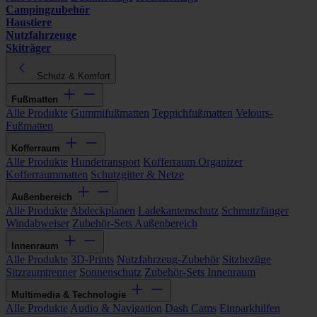
Campingzubehör
Haustiere
Nutzfahrzeuge
Skiträger
Schutz & Komfort
Fußmatten
Alle Produkte
Gummifußmatten
Teppichfußmatten
Velours-
Fußmatten
Kofferraum
Alle Produkte
Hundetransport
Kofferraum Organizer
Kofferraummatten
Schutzgitter & Netze
Außenbereich
Alle Produkte
Abdeckplanen
Ladekantenschutz
Schmutzfänger
Windabweiser
Zubehör-Sets Außenbereich
Innenraum
Alle Produkte
3D-Prints
Nutzfahrzeug-Zubehör
Sitzbezüge
Sitzraumtrenner
Sonnenschutz
Zubehör-Sets Innenraum
Multimedia & Technologie
Alle Produkte
Audio & Navigation
Dash Cams
Einparkhilfen