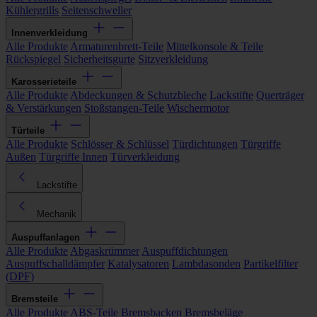
Kühlergrills
Seitenschweller
Innenverkleidung
Alle Produkte
Armaturenbrett-Teile
Mittelkonsole & Teile
Rückspiegel
Sicherheitsgurte
Sitzverkleidung
Karosserieteile
Alle Produkte
Abdeckungen & Schutzbleche
Lackstifte
Querträger
& Verstärkungen
Stoßstangen-Teile
Wischermotor
Türteile
Alle Produkte
Schlösser & Schlüssel
Türdichtungen
Türgriffe
Außen
Türgriffe Innen
Türverkleidung
Lackstifte
Mechanik
Auspuffanlagen
Alle Produkte
Abgaskrümmer
Auspuffdichtungen
Auspuffschalldämpfer
Katalysatoren
Lambdasonden
Partikelfilter
(DPF)
Bremsteile
Alle Produkte
ABS-Teile
Bremsbacken
Bremsbeläge