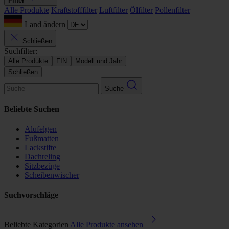
Filter
Alle Produkte
Kraftstofffilter
Luftfilter
Ölfilter
Pollenfilter
Land ändern
Schließen
Suchfilter:
Alle Produkte
FIN
Modell und Jahr
Schließen
Suche
Beliebte Suchen
Alufelgen
Fußmatten
Lackstifte
Dachreling
Sitzbezüge
Scheibenwischer
Suchvorschläge
Beliebte Kategorien
Alle Produkte ansehen