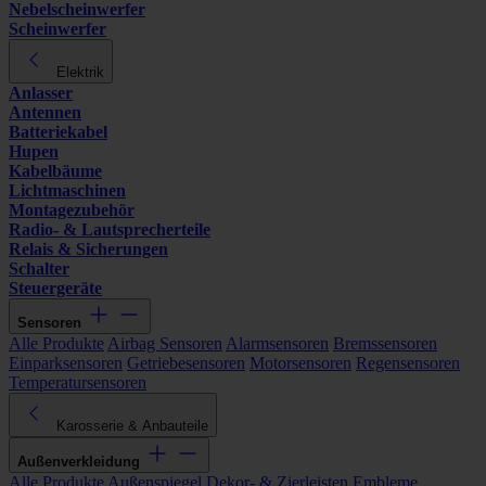
Nebelscheinwerfer
Scheinwerfer
Elektrik
Anlasser
Antennen
Batteriekabel
Hupen
Kabelbäume
Lichtmaschinen
Montagezubehör
Radio- & Lautsprecherteile
Relais & Sicherungen
Schalter
Steuergeräte
Sensoren
Alle Produkte
Airbag Sensoren
Alarmsensoren
Bremssensoren
Einparksensoren
Getriebesensoren
Motorsensoren
Regensensoren
Temperatursensoren
Karosserie & Anbauteile
Außenverkleidung
Alle Produkte
Außenspiegel
Dekor- & Zierleisten
Embleme