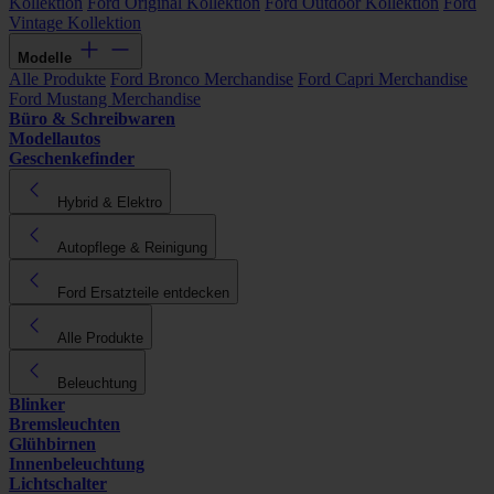
Kollektion
Ford Original Kollektion
Ford Outdoor Kollektion
Ford
Vintage Kollektion
Modelle
Alle Produkte
Ford Bronco Merchandise
Ford Capri Merchandise
Ford Mustang Merchandise
Büro & Schreibwaren
Modellautos
Geschenkefinder
Hybrid & Elektro
Autopflege & Reinigung
Ford Ersatzteile entdecken
Alle Produkte
Beleuchtung
Blinker
Bremsleuchten
Glühbirnen
Innenbeleuchtung
Lichtschalter