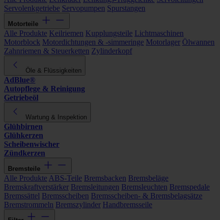
Servolenkgetriebe
Servopumpen
Spurstangen
Motorteile
Alle Produkte
Keilriemen
Kupplungsteile
Lichtmaschinen
Motorblock
Motordichtungen & -simmeringe
Motorlager
Ölwannen
Zahnriemen & Steuerketten
Zylinderkopf
Öle & Flüssigkeiten
AdBlue®
Autopflege & Reinigung
Getriebeöl
Wartung & Inspektion
Glühbirnen
Glühkerzen
Scheibenwischer
Zündkerzen
Bremsteile
Alle Produkte
ABS-Teile
Bremsbacken
Bremsbeläge
Bremskraftverstärker
Bremsleitungen
Bremsleuchten
Bremspedale
Bremssättel
Bremsscheiben
Bremsscheiben- & Bremsbelagsätze
Bremstrommeln
Bremszylinder
Handbremsseile