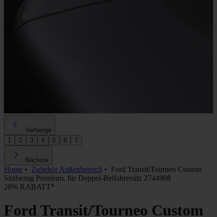
Vorherige
1
2
3
4
5
6
7
Nächste
Home
•
Zubehör Außenbereich
•
Ford Transit/Tourneo Custom
Sitzbezug Premium, für Doppel-Beifahrersitz 2744998
20% RABATT*
Ford Transit/Tourneo Custom