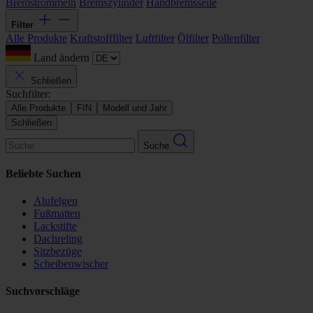
Bremstrommeln
Bremszylinder
Handbremsseile
Filter
Alle Produkte
Kraftstofffilter
Luftfilter
Ölfilter
Pollenfilter
Land ändern
Schließen
Suchfilter:
Alle Produkte
FIN
Modell und Jahr
Schließen
Suche
Beliebte Suchen
Alufelgen
Fußmatten
Lackstifte
Dachreling
Sitzbezüge
Scheibenwischer
Suchvorschläge