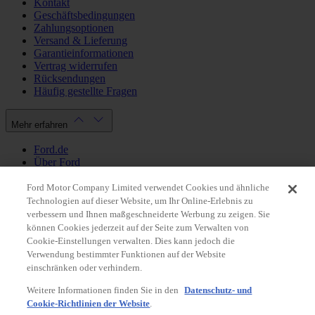
Kontakt
Geschäftsbedingungen
Zahlungsoptionen
Versand & Lieferung
Garantieinformationen
Vertrag widerrufen
Rücksendungen
Häufig gestellte Fragen
Mehr erfahren
Ford.de
Über Ford
Cookie Richtlinien
Datenschutzbestimmungen
Ford Motor Company Limited verwendet Cookies und ähnliche
Impressum
Technologien auf dieser Website, um Ihr Online-Erlebnis zu
verbessern und Ihnen maßgeschneiderte Werbung zu zeigen. Sie
können Cookies jederzeit auf der Seite zum Verwalten von
Mein Konto
Cookie-Einstellungen verwalten. Dies kann jedoch die
Verwendung bestimmter Funktionen auf der Website
Login / Registrierung
einschränken oder verhindern.
Meine Bestellungen
Weitere Informationen finden Sie in den
Datenschutz- und
Land ändern
Cookie-Richtlinien der Website
.