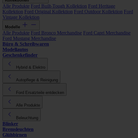
Kollektionen
Alle Produkte
Ford Built-Tough Kollektion
Ford Heritage
Kollektion
Ford Original Kollektion
Ford Outdoor Kollektion
Ford
Vintage Kollektion
Modelle
Alle Produkte
Ford Bronco Merchandise
Ford Capri Merchandise
Ford Mustang Merchandise
Büro & Schreibwaren
Modellautos
Geschenkefinder
Hybrid & Elektro
Autopflege & Reinigung
Ford Ersatzteile entdecken
Alle Produkte
Beleuchtung
Blinker
Bremsleuchten
Glühbirnen