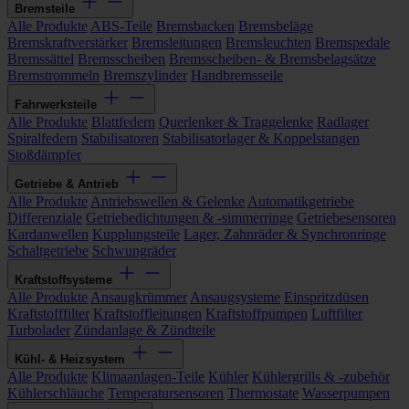
Bremsteile
Alle Produkte
ABS-Teile
Bremsbacken
Bremsbeläge
Bremskraftverstärker
Bremsleitungen
Bremsleuchten
Bremspedale
Bremssättel
Bremsscheiben
Bremsscheiben- & Bremsbelagsätze
Bremstrommeln
Bremszylinder
Handbremsseile
Fahrwerksteile
Alle Produkte
Blattfedern
Querlenker & Traggelenke
Radlager
Spiralfedern
Stabilisatoren
Stabilisatorlager & Koppelstangen
Stoßdämpfer
Getriebe & Antrieb
Alle Produkte
Antriebswellen & Gelenke
Automatikgetriebe
Differenziale
Getriebedichtungen & -simmerringe
Getriebesensoren
Kardanwellen
Kupplungsteile
Lager, Zahnräder & Synchronringe
Schaltgetriebe
Schwungräder
Kraftstoffsysteme
Alle Produkte
Ansaugkrümmer
Ansaugsysteme
Einspritzdüsen
Kraftstofffilter
Kraftstoffleitungen
Kraftstoffpumpen
Luftfilter
Turbolader
Zündanlage & Zündteile
Kühl- & Heizsystem
Alle Produkte
Klimaanlagen-Teile
Kühler
Kühlergrills & -zubehör
Kühlerschläuche
Temperatursensoren
Thermostate
Wasserpumpen