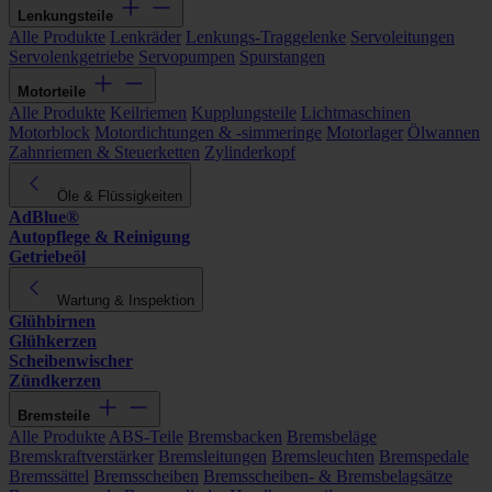
Lenkungsteile
Alle Produkte
Lenkräder
Lenkungs-Traggelenke
Servoleitungen
Servolenkgetriebe
Servopumpen
Spurstangen
Motorteile
Alle Produkte
Keilriemen
Kupplungsteile
Lichtmaschinen
Motorblock
Motordichtungen & -simmeringe
Motorlager
Ölwannen
Zahnriemen & Steuerketten
Zylinderkopf
Öle & Flüssigkeiten
AdBlue®
Autopflege & Reinigung
Getriebeöl
Wartung & Inspektion
Glühbirnen
Glühkerzen
Scheibenwischer
Zündkerzen
Bremsteile
Alle Produkte
ABS-Teile
Bremsbacken
Bremsbeläge
Bremskraftverstärker
Bremsleitungen
Bremsleuchten
Bremspedale
Bremssättel
Bremsscheiben
Bremsscheiben- & Bremsbelagsätze