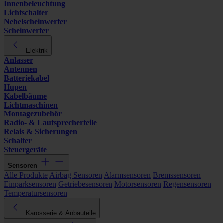
Innenbeleuchtung
Lichtschalter
Nebelscheinwerfer
Scheinwerfer
Elektrik
Anlasser
Antennen
Batteriekabel
Hupen
Kabelbäume
Lichtmaschinen
Montagezubehör
Radio- & Lautsprecherteile
Relais & Sicherungen
Schalter
Steuergeräte
Sensoren
Alle Produkte
Airbag Sensoren
Alarmsensoren
Bremssensoren
Einparksensoren
Getriebesensoren
Motorsensoren
Regensensoren
Temperatursensoren
Karosserie & Anbauteile