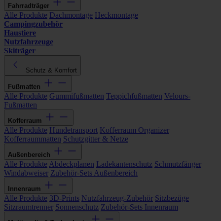
Fahrradträger
Alle Produkte
Dachmontage
Heckmontage
Campingzubehör
Haustiere
Nutzfahrzeuge
Skiträger
Schutz & Komfort
Fußmatten
Alle Produkte
Gummifußmatten
Teppichfußmatten
Velours-
Fußmatten
Kofferraum
Alle Produkte
Hundetransport
Kofferraum Organizer
Kofferraummatten
Schutzgitter & Netze
Außenbereich
Alle Produkte
Abdeckplanen
Ladekantenschutz
Schmutzfänger
Windabweiser
Zubehör-Sets Außenbereich
Innenraum
Alle Produkte
3D-Prints
Nutzfahrzeug-Zubehör
Sitzbezüge
Sitzraumtrenner
Sonnenschutz
Zubehör-Sets Innenraum