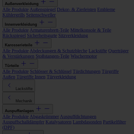
Außenverkleidung
Alle Produkte
Außenspiegel
Dekor- & Zierleisten
Embleme
Kühlergrills
Seitenschweller
Innenverkleidung
Alle Produkte
Armaturenbrett-Teile
Mittelkonsole & Teile
Rückspiegel
Sicherheitsgurte
Sitzverkleidung
Karosserieteile
Alle Produkte
Abdeckungen & Schutzbleche
Lackstifte
Querträger
& Verstärkungen
Stoßstangen-Teile
Wischermotor
Türteile
Alle Produkte
Schlösser & Schlüssel
Türdichtungen
Türgriffe
Außen
Türgriffe Innen
Türverkleidung
Lackstifte
Mechanik
Auspuffanlagen
Alle Produkte
Abgaskrümmer
Auspuffdichtungen
Auspuffschalldämpfer
Katalysatoren
Lambdasonden
Partikelfilter
(DPF)