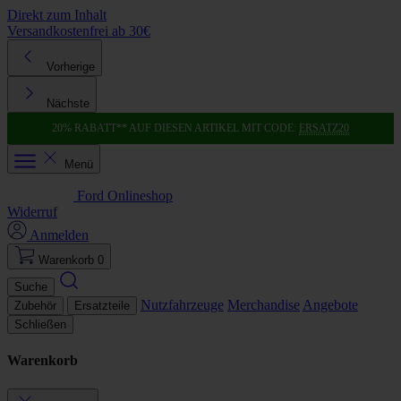
Direkt zum Inhalt
Versandkostenfrei ab 30€
K
Vorherige
Nächste
20% RABATT** AUF DIESEN ARTIKEL MIT CODE:
ERSATZ20
Menü
Ford Onlineshop
Widerruf
Anmelden
Warenkorb
0
Suche
Nutzfahrzeuge
Merchandise
Angebote
Zubehör
Ersatzteile
Schließen
Warenkorb