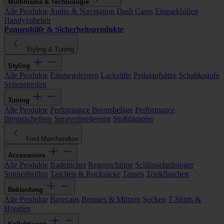
Multimedia & Technologie
Alle Produkte
Audio & Navigation
Dash Cams
Einparkhilfen
Handyzubehör
Pannenhilfe & Sicherheitsprodukte
Styling & Tuning
Styling
Alle Produkte
Einstiegsleisten
Lackstifte
Pedalaufsätze
Schaltknäufe
Seitenstreifen
Tuning
Alle Produkte
Performance Bremsbeläge
Performance
Bremsscheiben
Spurverbreiterung
Stoßdämpfer
Ford Merchandise
Accessoires
Alle Produkte
Badetücher
Regenschirme
Schlüsselanhänger
Sonnenbrillen
Taschen & Rucksäcke
Tassen
Trinkflaschen
Bekleidung
Alle Produkte
Basecaps
Beanies & Mützen
Socken
T-Shirts &
Hoodies