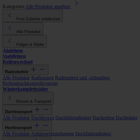
Kategorien
Alle Produkte ansehen
Ford Zubehör entdecken
Alle Produkte
Felgen & Räder
Alufelgen
Stahlfelgen
Reifenwechsel
Radzubehör
Alle Produkte
Radkappen
Radmuttern und -schrauben
Reifendruckkontrollsysteme
Winterkompletträder
Reisen & Transport
Dachtransport
Alle Produkte
Dachboxen
Dachfahrradträger
Dachreling
Dachträger
Hecktransport
Alle Produkte
Anhängerkupplungen
Heckfahrradträger