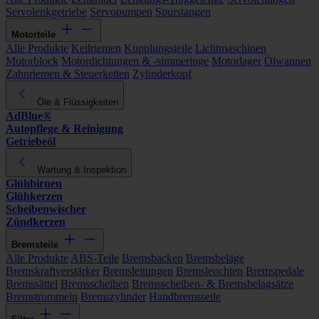
Servolenkgetriebe
Servopumpen
Spurstangen
Motorteile
Alle Produkte
Keilriemen
Kupplungsteile
Lichtmaschinen
Motorblock
Motordichtungen & -simmeringe
Motorlager
Ölwannen
Zahnriemen & Steuerketten
Zylinderkopf
Öle & Flüssigkeiten
AdBlue®
Autopflege & Reinigung
Getriebeöl
Wartung & Inspektion
Glühbirnen
Glühkerzen
Scheibenwischer
Zündkerzen
Bremsteile
Alle Produkte
ABS-Teile
Bremsbacken
Bremsbeläge
Bremskraftverstärker
Bremsleitungen
Bremsleuchten
Bremspedale
Bremssättel
Bremsscheiben
Bremsscheiben- & Bremsbelagsätze
Bremstrommeln
Bremszylinder
Handbremsseile