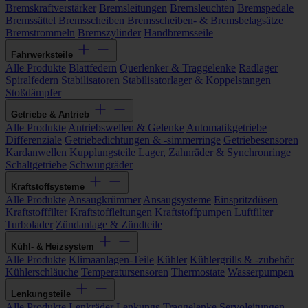
Bremskraftverstärker
Bremsleitungen
Bremsleuchten
Bremspedale
Bremssättel
Bremsscheiben
Bremsscheiben- & Bremsbelagsätze
Bremstrommeln
Bremszylinder
Handbremsseile
Fahrwerksteile
Alle Produkte
Blattfedern
Querlenker & Traggelenke
Radlager
Spiralfedern
Stabilisatoren
Stabilisatorlager & Koppelstangen
Stoßdämpfer
Getriebe & Antrieb
Alle Produkte
Antriebswellen & Gelenke
Automatikgetriebe
Differenziale
Getriebedichtungen & -simmerringe
Getriebesensoren
Kardanwellen
Kupplungsteile
Lager, Zahnräder & Synchronringe
Schaltgetriebe
Schwungräder
Kraftstoffsysteme
Alle Produkte
Ansaugkrümmer
Ansaugsysteme
Einspritzdüsen
Kraftstofffilter
Kraftstoffleitungen
Kraftstoffpumpen
Luftfilter
Turbolader
Zündanlage & Zündteile
Kühl- & Heizsystem
Alle Produkte
Klimaanlagen-Teile
Kühler
Kühlergrills & -zubehör
Kühlerschläuche
Temperatursensoren
Thermostate
Wasserpumpen
Lenkungsteile
Alle Produkte
Lenkräder
Lenkungs-Traggelenke
Servoleitungen