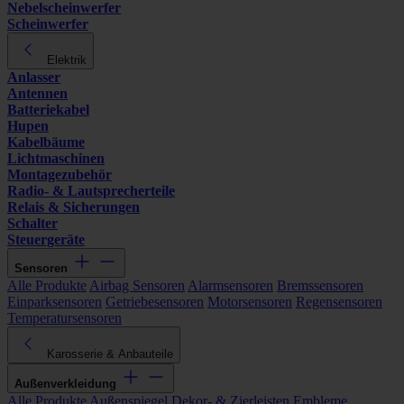
Nebelscheinwerfer
Scheinwerfer
Elektrik
Anlasser
Antennen
Batteriekabel
Hupen
Kabelbäume
Lichtmaschinen
Montagezubehör
Radio- & Lautsprecherteile
Relais & Sicherungen
Schalter
Steuergeräte
Sensoren
Alle Produkte
Airbag Sensoren
Alarmsensoren
Bremssensoren
Einparksensoren
Getriebesensoren
Motorsensoren
Regensensoren
Temperatursensoren
Karosserie & Anbauteile
Außenverkleidung
Alle Produkte
Außenspiegel
Dekor- & Zierleisten
Embleme