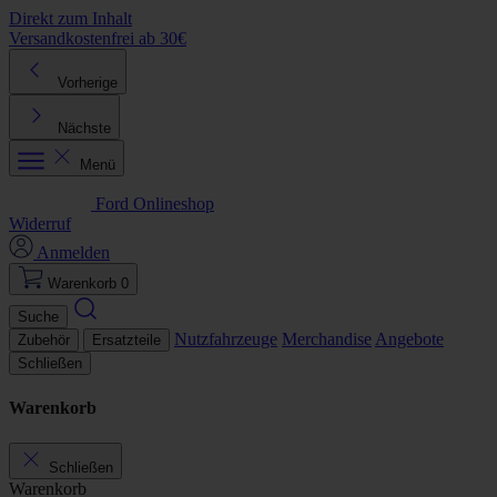
Direkt zum Inhalt
Versandkostenfrei ab 30€
K
Vorherige
Nächste
Menü
Ford Onlineshop
Widerruf
Anmelden
Warenkorb
0
Suche
Nutzfahrzeuge
Merchandise
Angebote
Zubehör
Ersatzteile
Schließen
Warenkorb
Schließen
Warenkorb