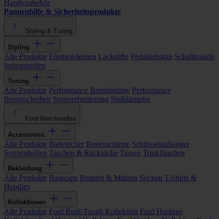
Handyzubehör
Pannenhilfe & Sicherheitsprodukte
Styling & Tuning
Styling
Alle Produkte
Einstiegsleisten
Lackstifte
Pedalaufsätze
Schaltknäufe
Seitenstreifen
Tuning
Alle Produkte
Performance Bremsbeläge
Performance
Bremsscheiben
Spurverbreiterung
Stoßdämpfer
Ford Merchandise
Accessoires
Alle Produkte
Badetücher
Regenschirme
Schlüsselanhänger
Sonnenbrillen
Taschen & Rucksäcke
Tassen
Trinkflaschen
Bekleidung
Alle Produkte
Basecaps
Beanies & Mützen
Socken
T-Shirts &
Hoodies
Kollektionen
Alle Produkte
Ford Built-Tough Kollektion
Ford Heritage