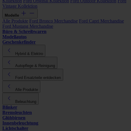
Kollektion
Ford Original Kollektion
Ford Outdoor Kollektion
Ford
Vintage Kollektion
Modelle
Alle Produkte
Ford Bronco Merchandise
Ford Capri Merchandise
Ford Mustang Merchandise
Büro & Schreibwaren
Modellautos
Geschenkefinder
Hybrid & Elektro
Autopflege & Reinigung
Ford Ersatzteile entdecken
Alle Produkte
Beleuchtung
Blinker
Bremsleuchten
Glühbirnen
Innenbeleuchtung
Lichtschalter