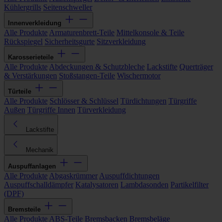
Kühlergrills
Seitenschweller
Innenverkleidung
Alle Produkte
Armaturenbrett-Teile
Mittelkonsole & Teile
Rückspiegel
Sicherheitsgurte
Sitzverkleidung
Karosserieteile
Alle Produkte
Abdeckungen & Schutzbleche
Lackstifte
Querträger
& Verstärkungen
Stoßstangen-Teile
Wischermotor
Türteile
Alle Produkte
Schlösser & Schlüssel
Türdichtungen
Türgriffe
Außen
Türgriffe Innen
Türverkleidung
Lackstifte
Mechanik
Auspuffanlagen
Alle Produkte
Abgaskrümmer
Auspuffdichtungen
Auspuffschalldämpfer
Katalysatoren
Lambdasonden
Partikelfilter
(DPF)
Bremsteile
Alle Produkte
ABS-Teile
Bremsbacken
Bremsbeläge