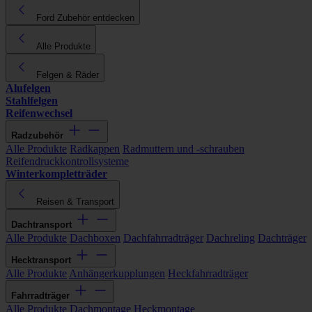
Ford Zubehör entdecken
Alle Produkte
Felgen & Räder
Alufelgen
Stahlfelgen
Reifenwechsel
Radzubehör
Alle Produkte
Radkappen
Radmuttern und -schrauben
Reifendruckkontrollsysteme
Winterkompletträder
Reisen & Transport
Dachtransport
Alle Produkte
Dachboxen
Dachfahrradträger
Dachreling
Dachträger
Hecktransport
Alle Produkte
Anhängerkupplungen
Heckfahrradträger
Fahrradträger
Alle Produkte
Dachmontage
Heckmontage