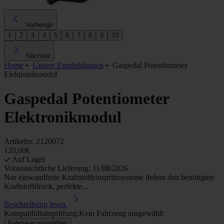
Vorherige
1
2
3
4
5
6
7
8
9
10
Nächste
Home
•
Unsere Empfehlungen
•
Gaspedal Potentiometer
Elektronikmodul
Gaspedal Potentiometer
Elektronikmodul
Artikelnr.
2120072
120,00€
Auf Lager.
Voraussichtliche Lieferung: 11/08/2026
Nur einwandfreie Kraftstoffeinspritzsysteme liefern den benötigten
Kraftstoffdruck, perfekte...
Beschreibung lesen
Kompatibilitätsprüfung:
Kein Fahrzeug ausgewählt
Fahrzeug auswählen