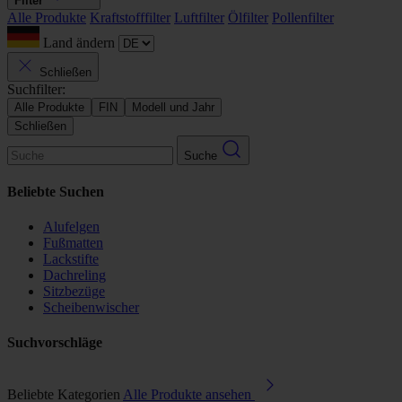
Filter
Alle Produkte
Kraftstofffilter
Luftfilter
Ölfilter
Pollenfilter
Land ändern
Schließen
Suchfilter:
Alle Produkte
FIN
Modell und Jahr
Schließen
Suche
Beliebte Suchen
Alufelgen
Fußmatten
Lackstifte
Dachreling
Sitzbezüge
Scheibenwischer
Suchvorschläge
Beliebte Kategorien
Alle Produkte ansehen