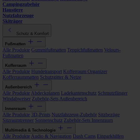
Campingzubehör
Haustiere
Nutzfahrzeuge
Skiträger
Schutz & Komfort
Fußmatten
Alle Produkte
Gummifußmatten
Teppichfußmatten
Velours-
Fußmatten
Kofferraum
Alle Produkte
Hundetransport
Kofferraum Organizer
Kofferraummatten
Schutzgitter & Netze
Außenbereich
Alle Produkte
Abdeckplanen
Ladekantenschutz
Schmutzfänger
Windabweiser
Zubehör-Sets Außenbereich
Innenraum
Alle Produkte
3D-Prints
Nutzfahrzeug-Zubehör
Sitzbezüge
Sitzraumtrenner
Sonnenschutz
Zubehör-Sets Innenraum
Multimedia & Technologie
Alle Produkte
Audio & Navigation
Dash Cams
Einparkhilfen